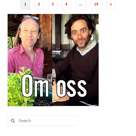
1
2
3
4
…
19
»
Search
for: