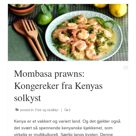
Mombasa prawns:
Kongereker fra Kenyas
solkyst
posted in:
Fisk og skalldyr
|
0
Kenya er et vakkert og variert land. Og det gjelder også
det svært så spennende kenyanske kjøkkenet, som
virkelig er multikulturelt. Særlig langs kysten. Denne