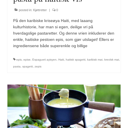
posted in:
Kjøttretter
|
0
På den karibiske kriseøya Haiti, med laaang
kulturhistorie, har man si egen, deilige vri på
hverdagslige pastaretter. Og denne vrien inkluderer den
enkle, haitiske pestoen epis, som gjør utslaget! Ellers er
ingrediensene både superenkle og billige
epis
,
epise
,
Espagueti ayisyen
,
Haiti
,
haitisk spagetti
,
karibisk mat
,
kreolsk mat
,
pasta
,
spagetti
,
zepis