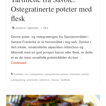
Ostegratinerte poteter med
flesk
posted in:
Kjøttretter
|
0
Denne potet- og ostegratengen fra Savoieområdet i
Sørøst-Frankrike er et herremåltid i seg selv. Dynket i
den lokale, smakssterke alpeosten reblochon og
tilberedt med en god porsjon bacon eller flesk, er dette
et av de mest smakfulle potetmåltider du kan …
Continued
Frankrike
,
ost
,
ostegratinert
,
ostegratinerte poteter
,
osteretter
,
poteter
,
potetgrateng
,
potetretter
,
reblochon
,
Savoie
,
Tartiflette