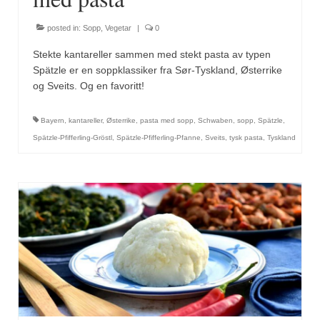
posted in:
Sopp
,
Vegetar
|
0
Stekte kantareller sammen med stekt pasta av typen
Spätzle er en soppklassiker fra Sør-Tyskland, Østerrike
og Sveits. Og en favoritt!
Bayern
,
kantareller
,
Østerrike
,
pasta med sopp
,
Schwaben
,
sopp
,
Spätzle
,
Spätzle-Pfifferling-Gröstl
,
Spätzle-Pfifferling-Pfanne
,
Sveits
,
tysk pasta
,
Tyskland