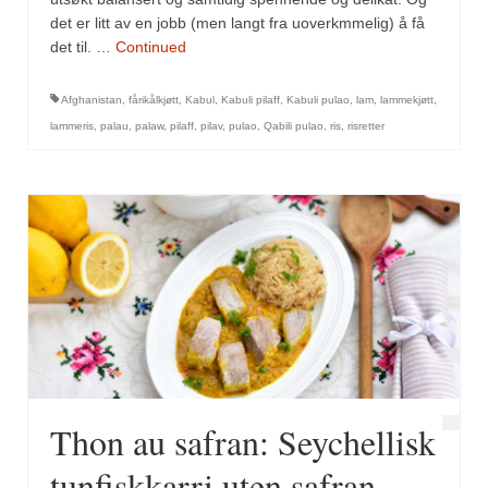
Mirepoix
det er litt av en jobb (men langt fra uoverkmmelig) å få
det til. …
Continued
Ñora
Norsk fjordkrydder
Afghanistan
,
fårikålkjøtt
,
Kabul
,
Kabuli pilaff
,
Kabuli pulao
,
lam
,
lammekjøtt
,
lammeris
,
palau
,
palaw
,
pilaff
,
pilav
,
pulao
,
Qabili pulao
,
ris
,
risretter
Paprikapulver, edelsøtt
Paprikapulver, pikant
Parisisk pepper
Piment d’Espelette
Purreløk (tørket)
Quatre épices
Rosépepper
Thon au safran: Seychellisk
Salvie
tunfiskkarri uten safran