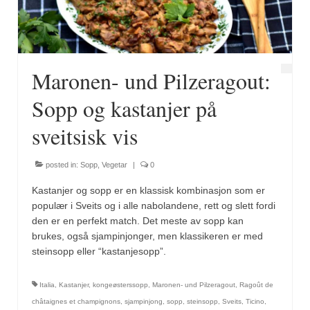
Maronen- und Pilzeragout:
Sopp og kastanjer på
sveitsisk vis
posted in:
Sopp
,
Vegetar
|
0
Kastanjer og sopp er en klassisk kombinasjon som er
populær i Sveits og i alle nabolandene, rett og slett fordi
den er en perfekt match. Det meste av sopp kan
brukes, også sjampinjonger, men klassikeren er med
steinsopp eller “kastanjesopp”.
Italia
,
Kastanjer
,
kongeøsterssopp
,
Maronen- und Pilzeragout
,
Ragoût de
châtaignes et champignons
,
sjampinjong
,
sopp
,
steinsopp
,
Sveits
,
Ticino
,