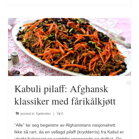
Brennesle
Cajunkrydder, mildt
Cajunkrydder, sterkt
Estragon
Guindillas
Herbes de Provence
Kjørvel
Kabuli pilaff: Afghansk
Krøderens husmannsmiks
klassiker med fårikålkjøtt
Løpstikke
posted in:
Kjøttretter
|
0
Massalé seychellois
“Alle” lar seg begeistre av Afghanistans nasjonalrett.
Merian
Ikke så rart, da en vellagd pilaff (krydderris) fra Kabul er
utsøkt balansert og samtidig spennende og delikat. Og