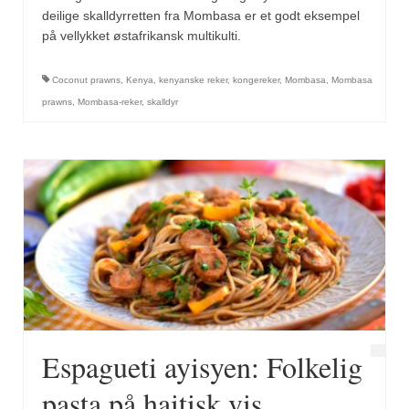
deilige skalldyrretten fra Mombasa er et godt eksempel
på vellykket østafrikansk multikulti.
Coconut prawns
,
Kenya
,
kenyanske reker
,
kongereker
,
Mombasa
,
Mombasa
prawns
,
Mombasa-reker
,
skalldyr
Espagueti ayisyen: Folkelig
pasta på haitisk vis