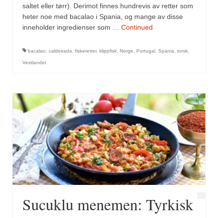
saltet eller tørr). Derimot finnes hundrevis av retter som
heter noe med bacalao i Spania, og mange av disse
inneholder ingredienser som …
Continued
bacalao
,
caldeirada
,
fiskeretter
,
klippfisk
,
Norge
,
Portugal
,
Spania
,
torsk
,
Vestlandet
Sucuklu menemen: Tyrkisk