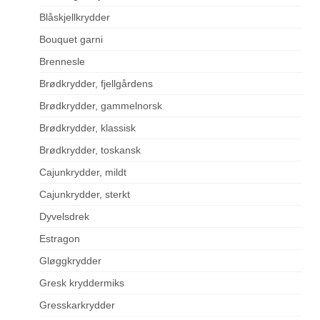
Blåskjellkrydder
Bouquet garni
Brennesle
Brødkrydder, fjellgårdens
Brødkrydder, gammelnorsk
Brødkrydder, klassisk
Brødkrydder, toskansk
Cajunkrydder, mildt
Cajunkrydder, sterkt
Dyvelsdrek
Estragon
Gløggkrydder
Gresk kryddermiks
Gresskarkrydder