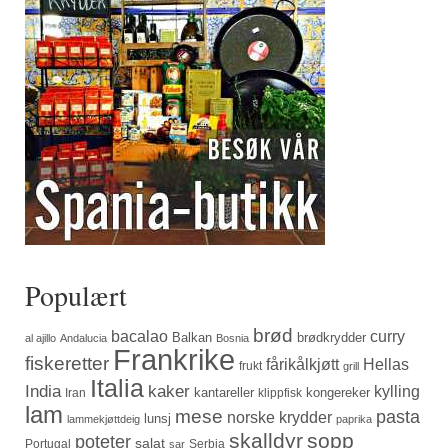
Populært
brød
bacalao
curry
Balkan
brødkrydder
al ajillo
Andalucia
Bosnia
Frankrike
fiskeretter
fårikålkjøtt
Hellas
frukt
grill
Italia
India
kaker
kylling
kantareller
kongereker
Iran
klippfisk
lam
mese
pasta
norske krydder
lunsj
lammekjøttdeig
paprika
skalldyr
sopp
poteter
salat
Portugal
Serbia
sar