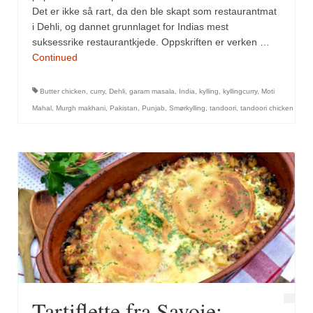
Det er ikke så rart, da den ble skapt som restaurantmat
i Dehli, og dannet grunnlaget for Indias mest
suksessrike restaurantkjede. Oppskriften er verken …
Continued
Butter chicken
,
curry
,
Dehli
,
garam masala
,
India
,
kylling
,
kyllingcurry
,
Moti
Mahal
,
Murgh makhani
,
Pakistan
,
Punjab
,
Smørkylling
,
tandoori
,
tandoori chicken
Tartiflette fra Savoie: