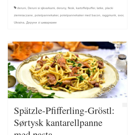
deruni
,
Deruni si sjkvarkami
,
deruny
,
flesk
,
kartoffelpuffer
,
latke
,
placki
ziemniaczane
,
potetpannekaker
,
potetpannekaker med bacon
,
raggmunk
,
svor
,
Ukraina
,
Деруни зі шкварками
Spätzle-Pfifferling-Gröstl:
Sørtysk kantarellpanne
med pasta