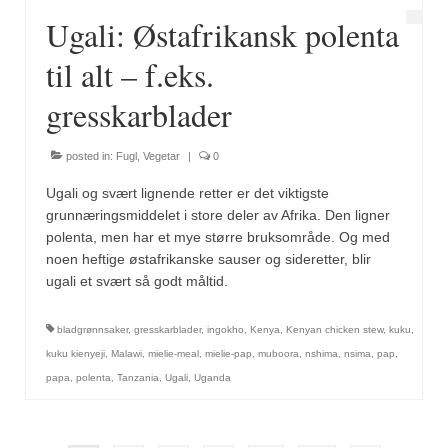
Ugali: Østafrikansk polenta
til alt – f.eks.
gresskarblader
posted in:
Fugl
,
Vegetar
|
0
Ugali og svært lignende retter er det viktigste
grunnæringsmiddelet i store deler av Afrika. Den ligner
polenta, men har et mye større bruksområde. Og med
noen heftige østafrikanske sauser og sideretter, blir
ugali et svært så godt måltid.
bladgrønnsaker
,
gresskarblader
,
ingokho
,
Kenya
,
Kenyan chicken stew
,
kuku
,
kuku kienyeji
,
Malawi
,
mielie-meal
,
mielie-pap
,
muboora
,
nshima
,
nsima
,
pap
,
papa
,
polenta
,
Tanzania
,
Ugali
,
Uganda