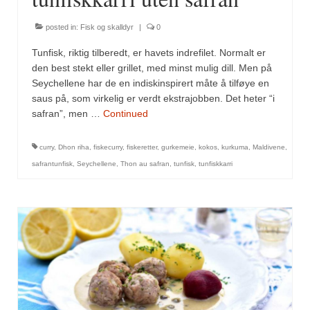
Sar (bønneurt)
posted in:
Fisk og skalldyr
|
0
Selleriblader
Tunfisk, riktig tilberedt, er havets indrefilet. Normalt er
Smaken av skog
den best stekt eller grillet, med minst mulig dill. Men på
Seychellene har de en indiskinspirert måte å tilføye en
Tapaskrydder
saus på, som virkelig er verdt ekstrajobben. Det heter “i
safran”, men …
Continued
Tomatflak
Om oss
curry
,
Dhon riha
,
fiskecurry
,
fiskeretter
,
gurkemeie
,
kokos
,
kurkuma
,
Maldivene
,
safrantunfisk
,
Seychellene
,
Thon au safran
,
tunfisk
,
tunfiskkarri
Kontakt oss
Nettbutikk