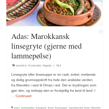
Fugl
Gryteretter
Kjøttretter
Adas: Marokkansk
Snacks
linsegryte (gjerne med
Supper
lammepølse)
Vegetar
posted in:
Gryteretter
,
Vegetar
|
0
Olivenolje, oppskrifter
Linsegryte eller linsesuppe er en rask, enkel, mettende
Krydder, oppskrifter
og deilig grunnoppskrift fra hele den arabiske verden,
fra Marokko i vest til Oman i øst. Det er krydringen som
Albóndigaskrydder
gjør den, og nettopp den er forskjellig fra land til land. I
…
Continued
Bouquet garni
adas
,
lammepølse
,
linsegryte
,
linser
,
linsesuppe
,
marokkanske linser
,
Marokko