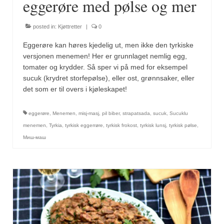
eggerøre med pølse og mer
posted in:
Kjøttretter
|
0
Eggerøre kan høres kjedelig ut, men ikke den tyrkiske
versjonen menemen! Her er grunnlaget nemlig egg,
tomater og krydder. Så sper vi på med for eksempel
sucuk (krydret storfepølse), eller ost, grønnsaker, eller
det som er til overs i kjøleskapet!
eggerøre
,
Menemen
,
misj-masj
,
pil biber
,
strapatsada
,
sucuk
,
Sucuklu
menemen
,
Tyrkia
,
tyrkisk eggerrøre
,
tyrkisk frokost
,
tyrkisk lunsj
,
tyrkisk pølse
,
Миш-маш