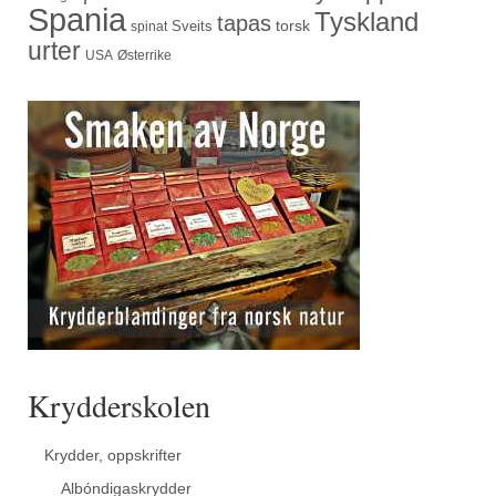
Spania
Tyskland
tapas
torsk
Sveits
spinat
urter
USA
Østerrike
Krydderskolen
Krydder, oppskrifter
Albóndigaskrydder