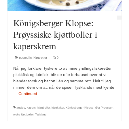
Königsberger Klopse:
Prøyssiske kjøttboller i
kaperskrem
posted in:
Kjøttretter
|
0
Når jeg forklarer tyskere to av mine yndlingsfiskeretter,
plukkfisk og lutefisk, blir de ofte forbauset over at vi
blander torsk og bacon i én og samme rett. Helt til jeg
minner dem om at, når de spiser Tysklands mest kjente
…
Continued
ansjos
,
kapers
,
kjøttboller
,
kjøttkaker
,
Königsberger Klopse
,
Øst-Preussen
,
tyske kjøttboller
,
Tyskland