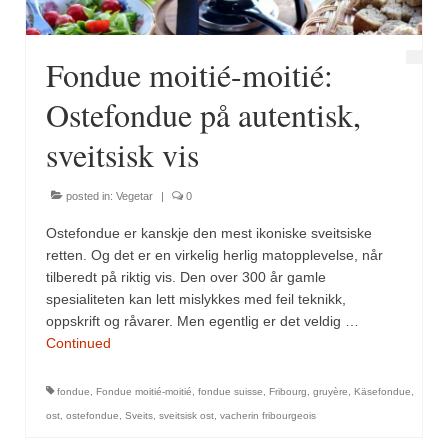
Fondue moitié-moitié:
Ostefondue på autentisk,
sveitsisk vis
posted in:
Vegetar
|
0
Ostefondue er kanskje den mest ikoniske sveitsiske
retten. Og det er en virkelig herlig matopplevelse, når
tilberedt på riktig vis. Den over 300 år gamle
spesialiteten kan lett mislykkes med feil teknikk,
oppskrift og råvarer. Men egentlig er det veldig …
Continued
fondue
,
Fondue moitié-moitié
,
fondue suisse
,
Fribourg
,
gruyère
,
Käsefondue
,
ost
,
ostefondue
,
Sveits
,
sveitsisk ost
,
vacherin fribourgeois