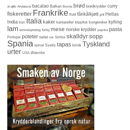
brød
bacalao
curry
Balkan
brødkrydder
al ajillo
Andalucia
Bosnia
Frankrike
fiskeretter
fårikålkjøtt
Hellas
frukt
grill
Italia
India
kaker
kylling
kantareller
kongereker
Iran
klippfisk
lam
mese
pasta
norske krydder
lunsj
lammekjøttdeig
paprika
skalldyr
sopp
poteter
salat
Portugal
Serbia
sar
Spania
Tyskland
tapas
torsk
Sveits
spinat
urter
USA
Østerrike