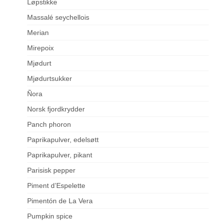
Løpstikke
Massalé seychellois
Merian
Mirepoix
Mjødurt
Mjødurtsukker
Ñora
Norsk fjordkrydder
Panch phoron
Paprikapulver, edelsøtt
Paprikapulver, pikant
Parisisk pepper
Piment d’Espelette
Pimentón de La Vera
Pumpkin spice