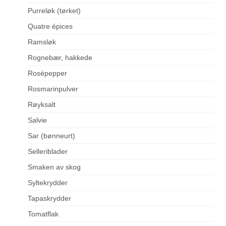
Purreløk (tørket)
Quatre épices
Ramsløk
Rognebær, hakkede
Rosépepper
Rosmarinpulver
Røyksalt
Salvie
Sar (bønneurt)
Selleriblader
Smaken av skog
Syltekrydder
Tapaskrydder
Tomatflak