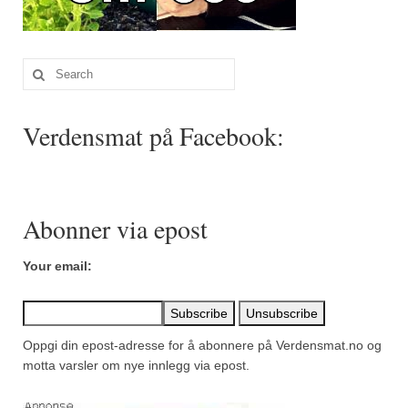
Sar (bønneurt)
Selleriblader
Search
Smaken av skog
for:
Tapaskrydder
Verdensmat på Facebook:
Tomatflak
Om oss
Abonner via epost
Kontakt oss
Your email:
Nettbutikk
Oppgi din epost-adresse for å abonnere på Verdensmat.no og
motta varsler om nye innlegg via epost.