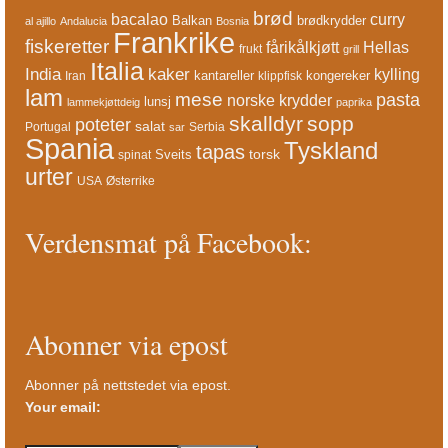
brød
bacalao
curry
Balkan
brødkrydder
al ajillo
Andalucia
Bosnia
Frankrike
fiskeretter
fårikålkjøtt
Hellas
frukt
grill
Italia
India
kaker
kylling
kantareller
kongereker
Iran
klippfisk
lam
mese
pasta
norske krydder
lunsj
lammekjøttdeig
paprika
skalldyr
sopp
poteter
salat
Portugal
Serbia
sar
Spania
Tyskland
tapas
torsk
Sveits
spinat
urter
USA
Østerrike
Verdensmat på Facebook:
Abonner via epost
Abonner på nettstedet via epost.
Your email: