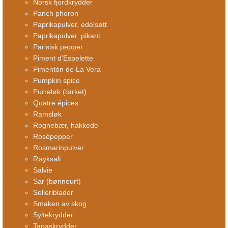
Norsk fjordkrydder
Panch phoron
Paprikapulver, edelsøtt
Paprikapulver, pikant
Parisisk pepper
Piment d’Espelette
Pimentón de La Vera
Pumpkin spice
Purreløk (tørket)
Quatre épices
Ramsløk
Rognebær, hakkede
Rosépepper
Rosmarinpulver
Røyksalt
Salvie
Sar (bønneurt)
Selleriblader
Smaken av skog
Syltekrydder
Tapaskrydder