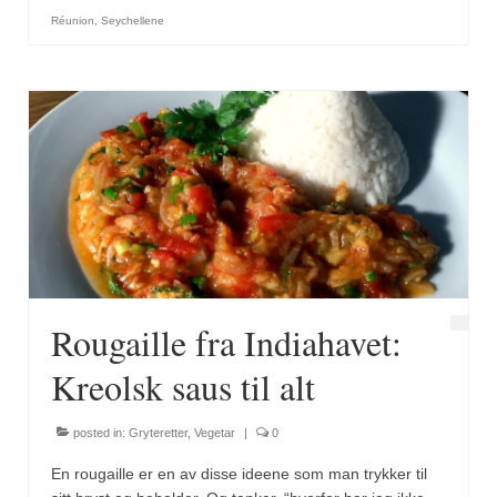
Brennesle
Réunion
,
Seychellene
Cajunkrydder, mildt
Cajunkrydder, sterkt
Estragon
Guindillas
Herbes de Provence
Kjørvel
Krøderens husmannsmiks
Rougaille fra Indiahavet:
Løpstikke
Kreolsk saus til alt
Massalé seychellois
posted in:
Gryteretter
,
Vegetar
|
0
Merian
En rougaille er en av disse ideene som man trykker til