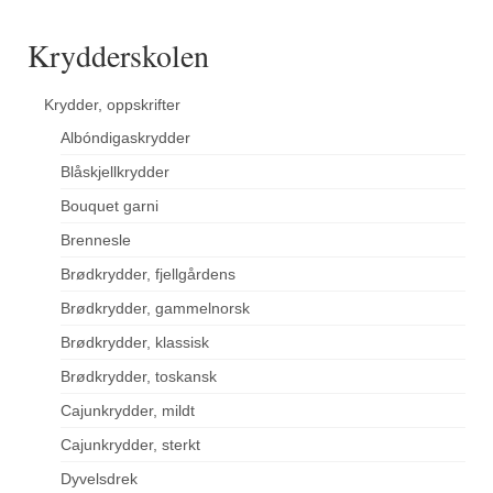
Krydderskolen
Krydder, oppskrifter
Albóndigaskrydder
Blåskjellkrydder
Bouquet garni
Brennesle
Brødkrydder, fjellgårdens
Brødkrydder, gammelnorsk
Brødkrydder, klassisk
Brødkrydder, toskansk
Cajunkrydder, mildt
Cajunkrydder, sterkt
Dyvelsdrek