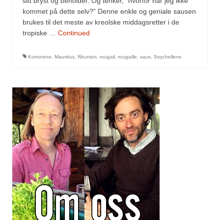
sitt bryst og beholder. Og tenker, “hvorfor har jeg ikke
Mirepoix
kommet på dette selv?” Denne enkle og geniale sausen
Ñora
brukes til det meste av kreolske middagsretter i de
tropiske …
Continued
Norsk fjordkrydder
Komorene
,
Mauritius
,
Réunion
,
rougail
,
rougaille
,
saus
,
Seychellene
Paprikapulver, edelsøtt
Paprikapulver, pikant
Parisisk pepper
Piment d’Espelette
Purreløk (tørket)
Quatre épices
Rosépepper
Salvie