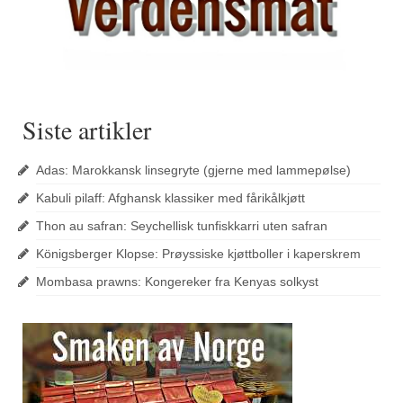
Siste artikler
Adas: Marokkansk linsegryte (gjerne med lammepølse)
Kabuli pilaff: Afghansk klassiker med fårikålkjøtt
Thon au safran: Seychellisk tunfiskkarri uten safran
Königsberger Klopse: Prøyssiske kjøttboller i kaperskrem
Mombasa prawns: Kongereker fra Kenyas solkyst