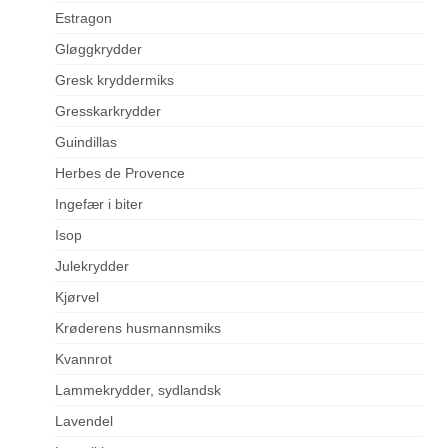
Estragon
Gløggkrydder
Gresk kryddermiks
Gresskarkrydder
Guindillas
Herbes de Provence
Ingefær i biter
Isop
Julekrydder
Kjørvel
Krøderens husmannsmiks
Kvannrot
Lammekrydder, sydlandsk
Lavendel