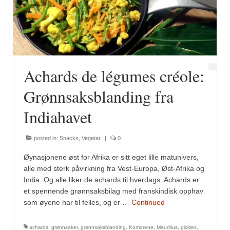
Fugl
Gryteretter
Kjøttretter
Achards de légumes créole:
Snacks
Grønnsaksblanding fra
Supper
Indiahavet
Vegetar
posted in:
Snacks
,
Vegetar
|
0
Olivenolje, oppskrifter
Øynasjonene øst for Afrika er sitt eget lille matunivers,
Krydder, oppskrifter
alle med sterk påvirkning fra Vest-Europa, Øst-Afrika og
India. Og alle liker de achards til hverdags. Achards er
Albóndigaskrydder
et spennende grønnsaksbilag med franskindisk opphav
som øyene har til felles, og er …
Continued
Bouquet garni
achards
,
grønnsaker
,
grønnsaksblanding
,
Komorene
,
Mauritius
,
pickles
,