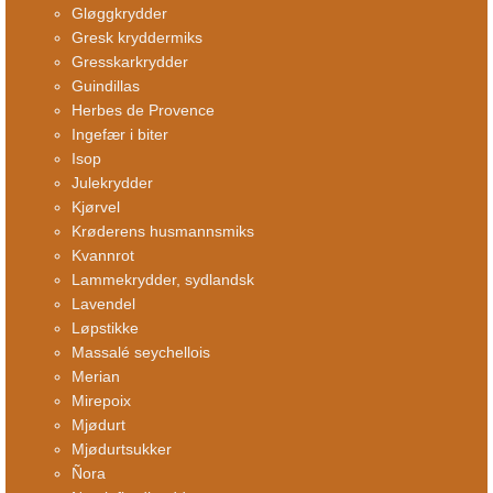
Gløggkrydder
Gresk kryddermiks
Gresskarkrydder
Guindillas
Herbes de Provence
Ingefær i biter
Isop
Julekrydder
Kjørvel
Krøderens husmannsmiks
Kvannrot
Lammekrydder, sydlandsk
Lavendel
Løpstikke
Massalé seychellois
Merian
Mirepoix
Mjødurt
Mjødurtsukker
Ñora