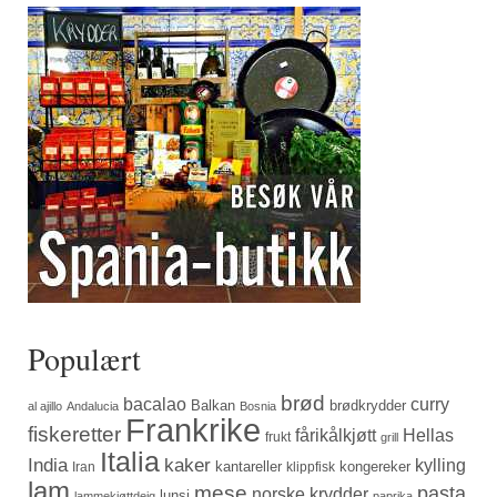
Populært
brød
bacalao
curry
Balkan
brødkrydder
al ajillo
Andalucia
Bosnia
Frankrike
fiskeretter
fårikålkjøtt
Hellas
frukt
grill
Italia
India
kaker
kylling
kantareller
kongereker
Iran
klippfisk
lam
mese
pasta
norske krydder
lunsj
lammekjøttdeig
paprika