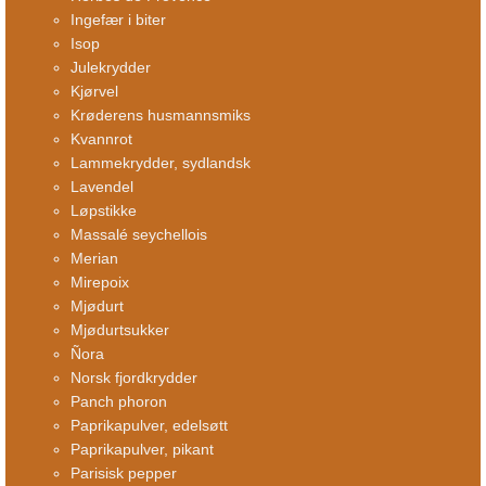
Ingefær i biter
Isop
Julekrydder
Kjørvel
Krøderens husmannsmiks
Kvannrot
Lammekrydder, sydlandsk
Lavendel
Løpstikke
Massalé seychellois
Merian
Mirepoix
Mjødurt
Mjødurtsukker
Ñora
Norsk fjordkrydder
Panch phoron
Paprikapulver, edelsøtt
Paprikapulver, pikant
Parisisk pepper