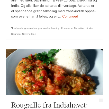
alle med sterk påvirkning fra Vest-Europa, Øst-Afrika og
Mirepoix
India. Og alle liker de achards til hverdags. Achards er
Ñora
et spennende grønnsaksbilag med franskindisk opphav
som øyene har til felles, og er …
Continued
Norsk fjordkrydder
achards
,
grønnsaker
,
grønnsaksblanding
,
Komorene
,
Mauritius
,
pickles
,
Paprikapulver, edelsøtt
Réunion
,
Seychellene
Paprikapulver, pikant
Parisisk pepper
Piment d’Espelette
Purreløk (tørket)
Quatre épices
Rosépepper
Salvie
Rougaille fra Indiahavet: