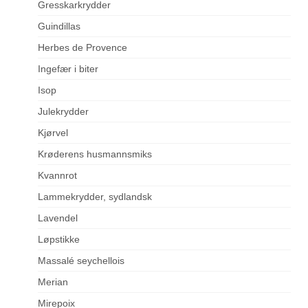
Gresskarkrydder
Guindillas
Herbes de Provence
Ingefær i biter
Isop
Julekrydder
Kjørvel
Krøderens husmannsmiks
Kvannrot
Lammekrydder, sydlandsk
Lavendel
Løpstikke
Massalé seychellois
Merian
Mirepoix