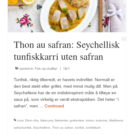
Fugl
Gryteretter
Kjøttretter
Thon au safran: Seychellisk
Snacks
tunfiskkarri uten safran
Supper
posted in:
Fisk og skalldyr
|
0
Vegetar
Tunfisk, riktig tilberedt, er havets indrefilet. Normalt er
Olivenolje, oppskrifter
den best stekt eller grillet, med minst mulig dill. Men på
Seychellene har de en indiskinspirert måte å tilføye en
Krydder, oppskrifter
saus på, som virkelig er verdt ekstrajobben. Det heter “i
safran”, men …
Continued
Albóndigaskrydder
curry
,
Dhon riha
,
fiskecurry
,
fiskeretter
,
gurkemeie
,
kokos
,
kurkuma
,
Maldivene
,
Bouquet garni
safrantunfisk
,
Seychellene
,
Thon au safran
,
tunfisk
,
tunfiskkarri