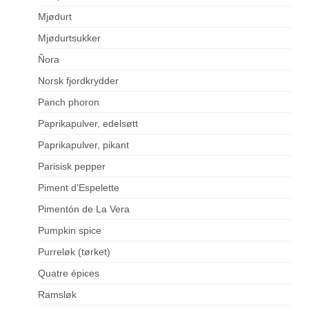
Mjødurt
Mjødurtsukker
Ñora
Norsk fjordkrydder
Panch phoron
Paprikapulver, edelsøtt
Paprikapulver, pikant
Parisisk pepper
Piment d’Espelette
Pimentón de La Vera
Pumpkin spice
Purreløk (tørket)
Quatre épices
Ramsløk