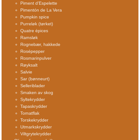
Piment d’Espelette
Pimentón de La Vera
Pumpkin spice
Purreløk (tørket)
Quatre épices
Ramsløk
Rognebær, hakkede
Rosépepper
Rosmarinpulver
Røyksalt
Salvie
Sar (bønneurt)
Selleriblader
Smaken av skog
Syltekrydder
Tapaskrydder
Tomatflak
Torskekrydder
Utmarkskrydder
Viltgrytekrydder