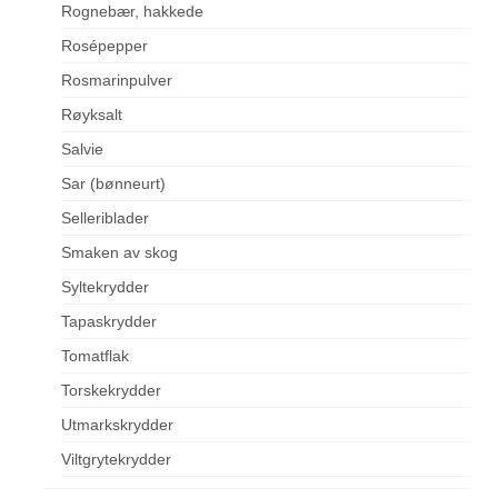
Rognebær, hakkede
Rosépepper
Rosmarinpulver
Røyksalt
Salvie
Sar (bønneurt)
Selleriblader
Smaken av skog
Syltekrydder
Tapaskrydder
Tomatflak
Torskekrydder
Utmarkskrydder
Viltgrytekrydder