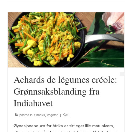
Brennesle
Cajunkrydder, mildt
Cajunkrydder, sterkt
Estragon
Guindillas
Herbes de Provence
Kjørvel
Achards de légumes créole:
Krøderens husmannsmiks
Grønnsaksblanding fra
Løpstikke
Indiahavet
Massalé seychellois
posted in:
Snacks
,
Vegetar
|
0
Merian
Øynasjonene øst for Afrika er sitt eget lille matunivers,