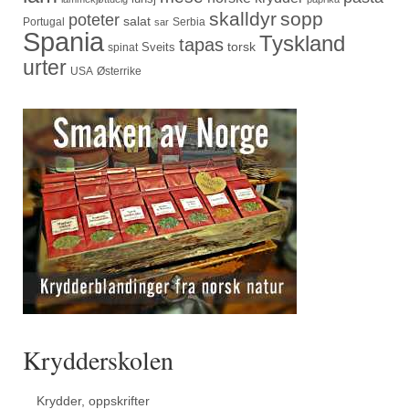
skalldyr
sopp
poteter
salat
Portugal
Serbia
sar
Spania
Tyskland
tapas
torsk
Sveits
spinat
urter
USA
Østerrike
Krydderskolen
Krydder, oppskrifter