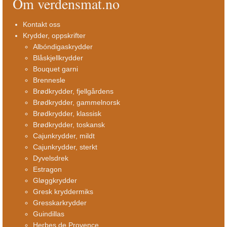
Om verdensmat.no
Kontakt oss
Krydder, oppskrifter
Albóndigaskrydder
Blåskjellkrydder
Bouquet garni
Brennesle
Brødkrydder, fjellgårdens
Brødkrydder, gammelnorsk
Brødkrydder, klassisk
Brødkrydder, toskansk
Cajunkrydder, mildt
Cajunkrydder, sterkt
Dyvelsdrek
Estragon
Gløggkrydder
Gresk kryddermiks
Gresskarkrydder
Guindillas
Herbes de Provence