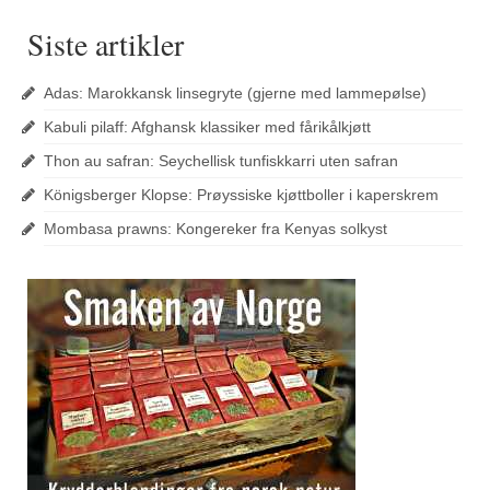
Siste artikler
Adas: Marokkansk linsegryte (gjerne med lammepølse)
Kabuli pilaff: Afghansk klassiker med fårikålkjøtt
Thon au safran: Seychellisk tunfiskkarri uten safran
Königsberger Klopse: Prøyssiske kjøttboller i kaperskrem
Mombasa prawns: Kongereker fra Kenyas solkyst