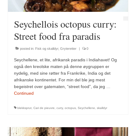
Seychellois octopus curry:
Street food fra paradis
posted in:
Fisk og skalldyr
,
Gryteretter
|
0
Seychellene, et lite, afrikansk paradis i Indiahavet! Og
også den kreolske maten på denne øygruppen er
nydelig, med sine røtter fra Frankrike, India og det
afrikanske kontinentet. For min del ble jeg mest
begeistret over gatematen, “street food”, da jeg …
Continued
blekksprut
,
Cari de pieuvre
,
curry
,
octopus
,
Seychellene
,
skalldyr