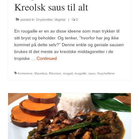
Sar (bønneurt)
Kreolsk saus til alt
Selleriblader
posted in:
Gryteretter
,
Vegetar
|
0
Smaken av skog
En rougaille er en av disse ideene som man trykker til
sitt bryst og beholder. Og tenker, “hvorfor har jeg ikke
Tapaskrydder
kommet på dette selv?” Denne enkle og geniale sausen
brukes til det meste av kreolske middagsretter i de
Tomatflak
tropiske …
Continued
Om oss
Komorene
,
Mauritius
,
Réunion
,
rougail
,
rougaille
,
saus
,
Seychellene
Kontakt oss
Nettbutikk