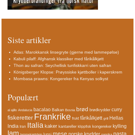
Siste artikler
Adas: Marokkansk linsegryte (gjerne med lammepølse)
Kabuli pilaff: Afghansk klassiker med fårikålkjøtt
Thon au safran: Seychellisk tunfiskkarri uten safran
Königsberger Klopse: Prøyssiske kjøttboller i kaperskrem
Mombasa prawns: Kongereker fra Kenyas solkyst
Populært
brød
bacalao
curry
Balkan
brødkrydder
al ajillo
Andalucia
Bosnia
Frankrike
fiskeretter
fårikålkjøtt
Hellas
frukt
grill
Italia
India
kaker
kylling
kantareller
kongereker
Iran
klippfisk
lam
mese
pasta
norske krydder
lunsj
lammekjøttdeig
paprika