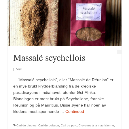
Massalé seychellois
|
0
“Massalé seychellois”, eller “Massalé de Réunion” er
en mye brukt krydderblanding fra de kreolske
paradisøyene i Indiahavet, utenfor Øst-Afrika.
Blandingen er mest brukt på Seychellene, franske
Réunion og på Mauritius. Disse øyene har noen av
klodens mest spennende …
Continued
Cari de pieuvre
,
Cari de poisson
,
Cari de porc
,
Crevettes à la mauricienne
,