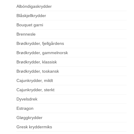
Albóndigaskrydder
Blåskjellkrydder
Bouquet garni
Brennesle
Brødkrydder, fjellgårdens
Brødkrydder, gammelnorsk
Brødkrydder, klassisk
Brødkrydder, toskansk
Cajunkrydder, mildt
Cajunkrydder, sterkt
Dyvelsdrek
Estragon
Gløggkrydder
Gresk kryddermiks