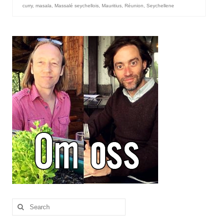
curry
,
masala
,
Massalé seychellois
,
Mauritius
,
Réunion
,
Seychellene
Search
for: