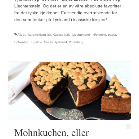
Mirepoix
Liechtenstein. Og det er en av våre absolutte favoritter
fra det tyske kjøkkenet: Fullstendig overraskende for
Ñora
den som tenker på Tyskland i klassiske klisjeer!
Norsk fjordkrydder
Allgäu
,
karamellisert løk
,
Käsespätzle
,
Liechtenstein
,
Østerrike
,
pasta
,
Paprikapulver, edelsøtt
Schwaben
,
Spätzle
,
Sveits
,
Tyskland
,
Vorarlberg
Paprikapulver, pikant
Parisisk pepper
Piment d’Espelette
Purreløk (tørket)
Quatre épices
Rosépepper
Mohnkuchen, eller
Salvie