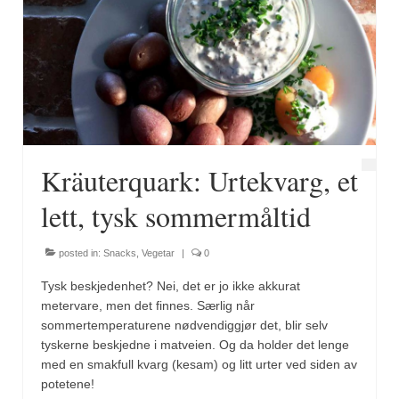
Kräuterquark: Urtekvarg, et
lett, tysk sommermåltid
posted in:
Snacks
,
Vegetar
|
0
Tysk beskjedenhet? Nei, det er jo ikke akkurat
metervare, men det finnes. Særlig når
sommertemperaturene nødvendiggjør det, blir selv
tyskerne beskjedne i matveien. Og da holder det lenge
med en smakfull kvarg (kesam) og litt urter ved siden av
potetene!