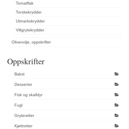
Tomatflak
Torskekrydder
Utmarkskrydder
Viltgrytekrydder
Olivenolje, oppskrifter
Oppskrifter
Bakst
Desserter
Fisk og skalldyr
Fugl
Gryteretter
Kjøttretter