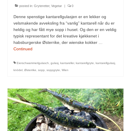
posted in:
Gryteretter
,
Vegetar
|
0
Denne spenstige kantarellgulasjen er en lekker og
velsmakende avveksling fra “vanlig” kantarell når du er
heldig og har fått mye sopp i huset. Og den er en veldig
typisk representant for det kreative kjøkkenet i
habsburgerske Østerrike, der wienske kokker …
Continued
Eierschwammerlgulasch
,
gulasj
,
kantareller
,
kantarellgryte
,
kantarellgulasj
,
knödel
,
Østerrike
,
sopp
,
soppgryte
,
Wien