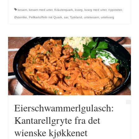
kesam
,
kesam med urter
,
Kräuterquark
,
kvarg
,
kvarg med urter
,
nypoteter
,
Østerrike
,
Pellkartoffeln mit Quark
,
sar
,
Tyskland
,
urtekesam
,
urtekvarg
Eierschwammerlgulasch:
Kantarellgryte fra det
wienske kjøkkenet