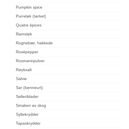
Pumpkin spice
Purreløk (tørket)
Quatre épices
Ramsløk
Rognebær, hakkede
Rosépepper
Rosmarinpulver
Røyksalt
Salvie
Sar (bønneurt)
Selleriblader
Smaken av skog
Syltekrydder
Tapaskrydder