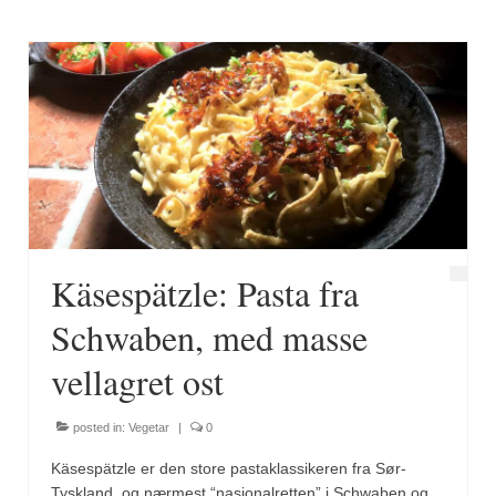
Brennesle
Cajunkrydder, mildt
Cajunkrydder, sterkt
Estragon
Guindillas
Herbes de Provence
Kjørvel
Käsespätzle: Pasta fra
Krøderens husmannsmiks
Schwaben, med masse
Løpstikke
vellagret ost
Massalé seychellois
posted in:
Vegetar
|
0
Merian
Käsespätzle er den store pastaklassikeren fra Sør-
Tyskland, og nærmest “nasjonalretten” i Schwaben og