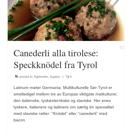
Canederli alla tirolese:
Speckknödel fra Tyrol
posted in:
Kjøttretter
,
Supper
|
0
Latinum møter Germania: Multikulturelle Sør-Tyrol er
smeltedigel mellom tre av Europas viktigste matkulturer,
den italienske, tyskøsterrikske og slaviske. Her enes
tyskere, italienere og ladinere om særlig én spesialitet
med slaviske røtter: “Knödel” eller “canederli” med
bacon.