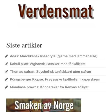
Siste artikler
Adas: Marokkansk linsegryte (gjerne med lammepølse)
Kabuli pilaff: Afghansk klassiker med fårikålkjøtt
Thon au safran: Seychellisk tunfiskkarri uten safran
Königsberger Klopse: Prøyssiske kjøttboller i kaperskrem
Mombasa prawns: Kongereker fra Kenyas solkyst