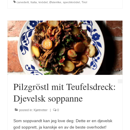
canederli
,
Italia
,
knödel
,
Østerrike
,
speckknödel
,
Tirol
Pilzgröstl mit Teufelsdreck:
Djevelsk soppanne
posted in:
Kjøttretter
|
0
Som soppvandt kan jeg love deg: Dette er en djevelsk
god sopprett, ja kanskje en av de beste overhodet!