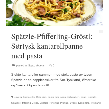
Fugl
Gryteretter
Kjøttretter
Spätzle-Pfifferling-Gröstl:
Snacks
Sørtysk kantarellpanne
Supper
med pasta
Vegetar
posted in:
Sopp
,
Vegetar
|
0
Olivenolje, oppskrifter
Stekte kantareller sammen med stekt pasta av typen
Krydder, oppskrifter
Spätzle er en soppklassiker fra Sør-Tyskland, Østerrike
og Sveits. Og en favoritt!
Albóndigaskrydder
Bayern
,
kantareller
,
Østerrike
,
pasta med sopp
,
Schwaben
,
sopp
,
Spätzle
,
Bouquet garni
Spätzle-Pfifferling-Gröstl
,
Spätzle-Pfifferling-Pfanne
,
Sveits
,
tysk pasta
,
Tyskland