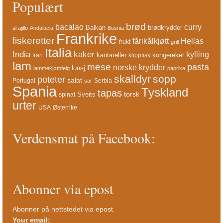
Populært
brød
bacalao
curry
Balkan
brødkrydder
al ajillo
Andalucia
Bosnia
Frankrike
fiskeretter
fårikålkjøtt
Hellas
frukt
grill
Italia
India
kaker
kylling
kantareller
kongereker
Iran
klippfisk
lam
mese
pasta
norske krydder
lunsj
lammekjøttdeig
paprika
skalldyr
sopp
poteter
salat
Portugal
Serbia
sar
Spania
Tyskland
tapas
torsk
Sveits
spinat
urter
USA
Østerrike
Verdensmat på Facebook:
Abonner via epost
Abonner på nettstedet via epost.
Your email: