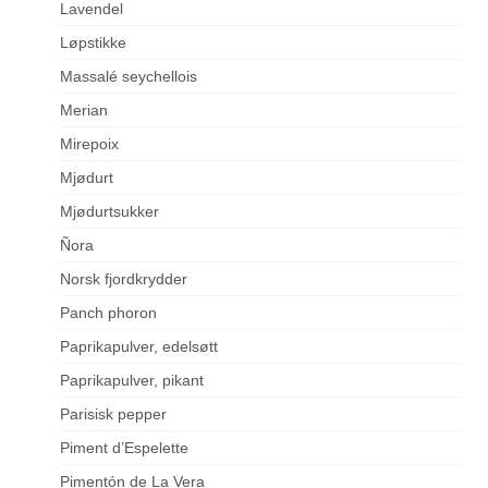
Lavendel
Løpstikke
Massalé seychellois
Merian
Mirepoix
Mjødurt
Mjødurtsukker
Ñora
Norsk fjordkrydder
Panch phoron
Paprikapulver, edelsøtt
Paprikapulver, pikant
Parisisk pepper
Piment d’Espelette
Pimentón de La Vera