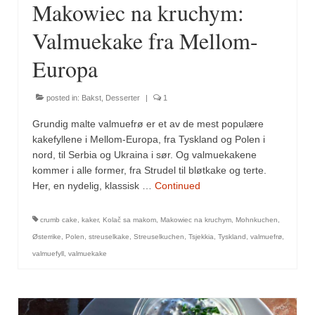
Makowiec na kruchym:
Sar (bønneurt)
Valmuekake fra Mellom-
Selleriblader
Europa
Smaken av skog
Tapaskrydder
posted in:
Bakst
,
Desserter
|
1
Tomatflak
Grundig malte valmuefrø er et av de mest populære
kakefyllene i Mellom-Europa, fra Tyskland og Polen i
Om oss
nord, til Serbia og Ukraina i sør. Og valmuekakene
kommer i alle former, fra Strudel til bløtkake og terte.
Kontakt oss
Her, en nydelig, klassisk …
Continued
Nettbutikk
crumb cake
,
kaker
,
Kolač sa makom
,
Makowiec na kruchym
,
Mohnkuchen
,
Østerrike
,
Polen
,
streuselkake
,
Streuselkuchen
,
Tsjekkia
,
Tyskland
,
valmuefrø
,
valmuefyll
,
valmuekake