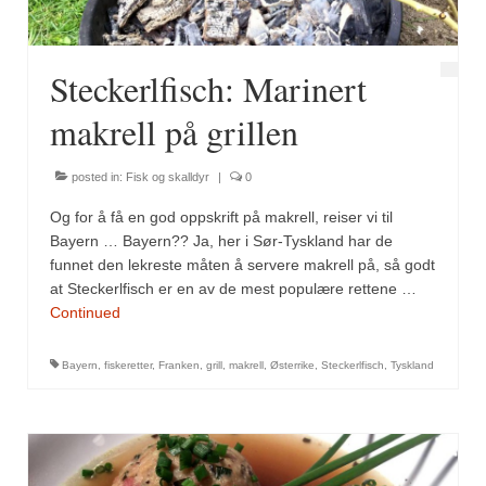
Steckerlfisch: Marinert
makrell på grillen
posted in:
Fisk og skalldyr
|
0
Og for å få en god oppskrift på makrell, reiser vi til
Bayern … Bayern?? Ja, her i Sør-Tyskland har de
funnet den lekreste måten å servere makrell på, så godt
at Steckerlfisch er en av de mest populære rettene …
Continued
Bayern
,
fiskeretter
,
Franken
,
grill
,
makrell
,
Østerrike
,
Steckerlfisch
,
Tyskland