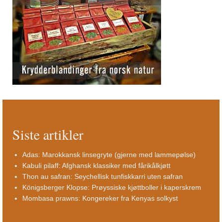
Siste artikler
Adas: Marokkansk linsegryte (gjerne med lammepølse)
Kabuli pilaff: Afghansk klassiker med fårikålkjøtt
Thon au safran: Seychellisk tunfiskkarri uten safran
Königsberger Klopse: Prøyssiske kjøttboller i kaperskrem
Mombasa prawns: Kongereker fra Kenyas solkyst