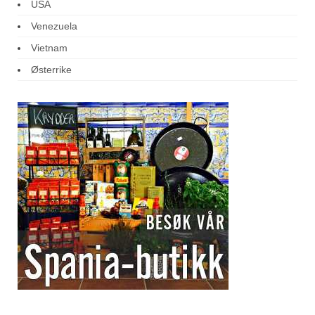
USA
Venezuela
Vietnam
Østerrike