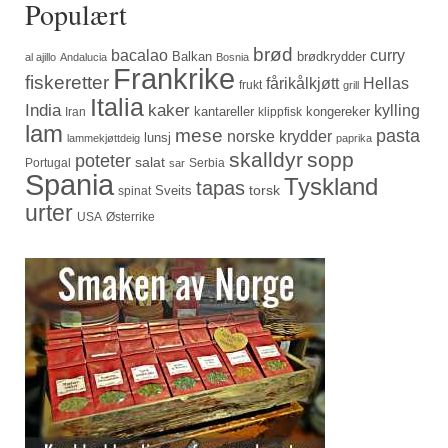
Populært
brød
bacalao
curry
Balkan
brødkrydder
al ajillo
Andalucia
Bosnia
Frankrike
fiskeretter
fårikålkjøtt
Hellas
frukt
grill
Italia
India
kaker
kylling
kantareller
kongereker
Iran
klippfisk
lam
mese
pasta
norske krydder
lunsj
lammekjøttdeig
paprika
skalldyr
sopp
poteter
salat
Portugal
Serbia
sar
Spania
Tyskland
tapas
torsk
Sveits
spinat
urter
USA
Østerrike