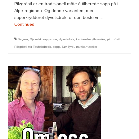
Pilzgröstl er en tradisjonell måte å tilberede sopp på i
Alpe-regionen. Og denne varianten, med
superkrydderet dyvelsdrek, er den beste vi …
Continued
Bayern
,
Djevelsk soppanne
,
dyvelsdrek
,
kantareller
,
Østerrike
,
pilzgröstl
,
Pilzgröstl mit Teufelsdreck
,
sopp
,
Sør-Tyrol
,
traktkantareller