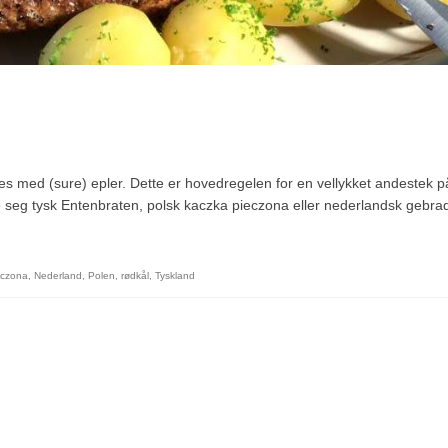
les med (sure) epler. Dette er hovedregelen for en vellykket andestek p
re seg tysk Entenbraten, polsk kaczka pieczona eller nederlandsk gebra
eczona
,
Nederland
,
Polen
,
rødkål
,
Tyskland