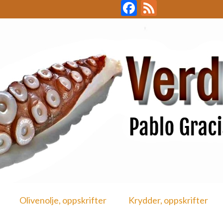
Facebook
Feed
Olivenolje, oppskrifter
Krydder, oppskrifter