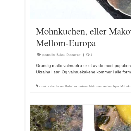
Mohnkuchen, eller Mako
Mellom-Europa
posted in:
Bakst
,
Desserter
|
1
Grundig malte valmuefrø er et av de mest populære 
Ukraina i sør. Og valmuekakene kommer i alle former,
crumb cake
,
kaker
,
Kolač sa makom
,
Makowiec na kruchym
,
Mohnku