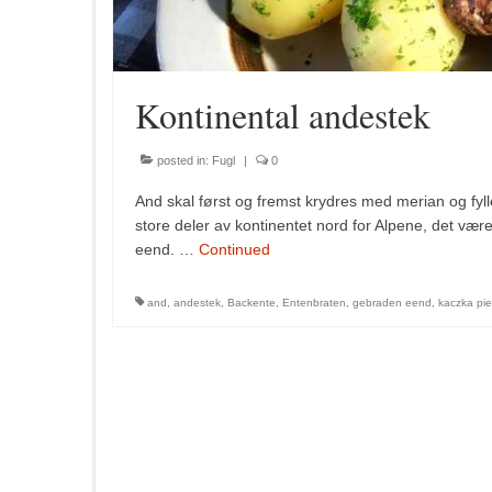
Kontinental andestek
posted in:
Fugl
|
0
And skal først og fremst krydres med merian og fyl
store deler av kontinentet nord for Alpene, det væ
eend. …
Continued
and
,
andestek
,
Backente
,
Entenbraten
,
gebraden eend
,
kaczka pi