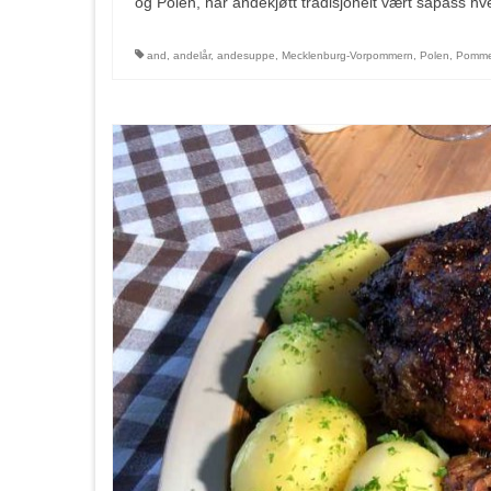
og Polen, har andekjøtt tradisjonelt vært såpass 
and
,
andelår
,
andesuppe
,
Mecklenburg-Vorpommern
,
Polen
,
Pomme