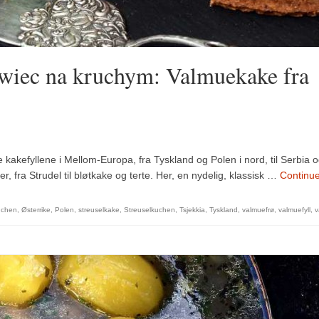
wiec na kruchym: Valmuekake fra
kakefyllene i Mellom-Europa, fra Tyskland og Polen i nord, til Serbia 
 fra Strudel til bløtkake og terte. Her, en nydelig, klassisk …
Continu
chen
,
Østerrike
,
Polen
,
streuselkake
,
Streuselkuchen
,
Tsjekkia
,
Tyskland
,
valmuefrø
,
valmuefyll
,
v