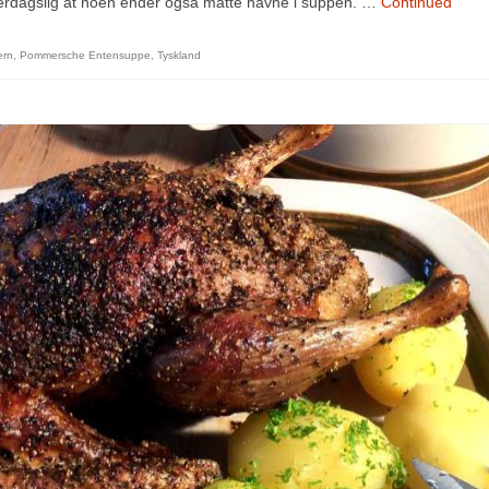
hverdagslig at noen ender også måtte havne i suppen. …
Continued
rn
,
Pommersche Entensuppe
,
Tyskland