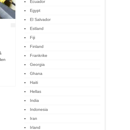
Ecuador
Egypt
El Salvador
Estland
Fiji
Finland
å
Frankrike
den
Georgia
Ghana
Haiti
Hellas
India
Indonesia
Iran
Irland