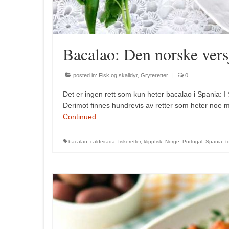
Bacalao: Den norske vers
posted in:
Fisk og skalldyr
,
Gryteretter
|
0
Det er ingen rett som kun heter bacalao i Spania: I Sp
Derimot finnes hundrevis av retter som heter noe
Continued
bacalao
,
caldeirada
,
fiskeretter
,
klippfisk
,
Norge
,
Portugal
,
Spania
,
t