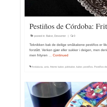
Pestiños de Córdoba: Fri
posted in:
Bakst
,
Desserter
|
0
Teknikken bak de deilige småkakene pestiños er li
forstått. Verken gjær eller sukker i deigen, men de
men frityren …
Continued
Andalucia
,
anis
,
friterte kaker
,
julebakst
,
kaker
,
pestiños
,
Pestiños d