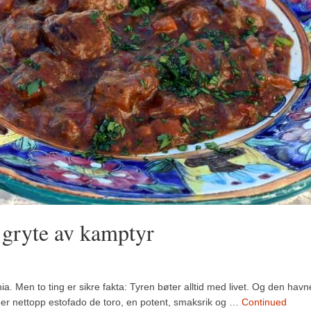
 gryte av kamptyr
. Men to ting er sikre fakta: Tyren bøter alltid med livet. Og den havne
 er nettopp estofado de toro, en potent, smaksrik og …
Continued