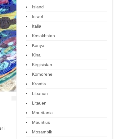
Island
Israel
Italia
Kasakhstan
Kenya
Kina
Kirgisistan
Komorene
Kroatia
Libanon
Litauen
Mauritania
Mauritius
r i
Mosambik