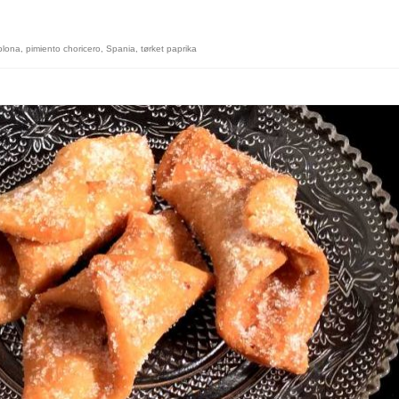
lona
,
pimiento choricero
,
Spania
,
tørket paprika