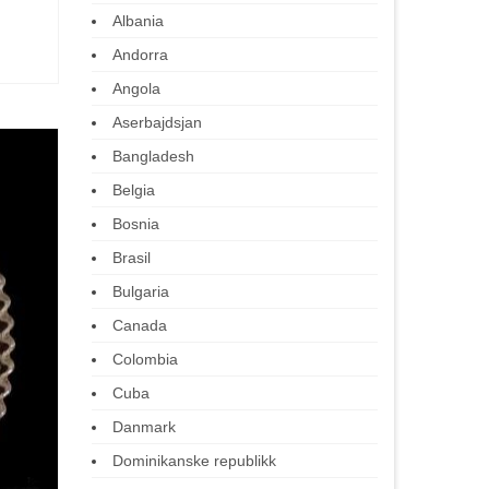
Albania
Andorra
Angola
Aserbajdsjan
Bangladesh
Belgia
Bosnia
Brasil
Bulgaria
Canada
Colombia
Cuba
Danmark
Dominikanske republikk