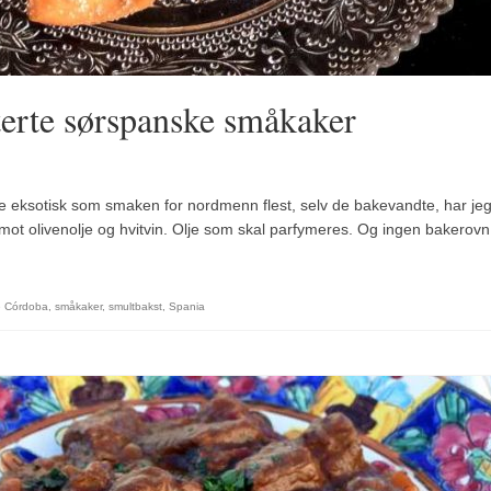
terte sørspanske småkaker
ke eksotisk som smaken for nordmenn flest, selv de bakevandte, har je
rimot olivenolje og hvitvin. Olje som skal parfymeres. Og ingen bakerovn
e Córdoba
,
småkaker
,
smultbakst
,
Spania