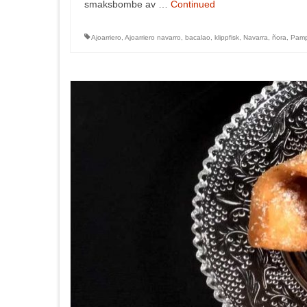
smaksbombe av …
Continued
Ajoarriero
,
Ajoarriero navarro
,
bacalao
,
klippfisk
,
Navarra
,
ñora
,
Pamp