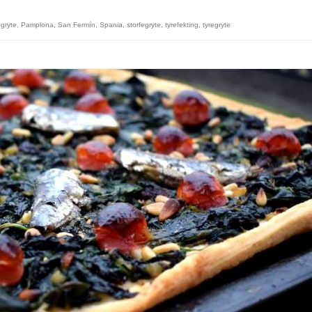
gryte
,
Pamplona
,
San Fermín
,
Spania
,
storfegryte
,
tyrefekting
,
tyregryte