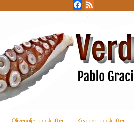
Facebook
Feed
Olivenolje, oppskrifter
Krydder, oppskrifter