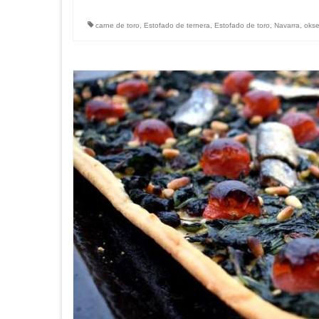
carne de toro
,
Estofado de ternera
,
Estofado de toro
,
Navarra
,
okse