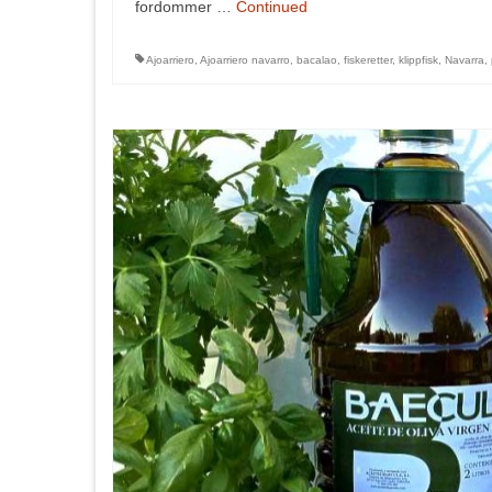
fordommer …
Continued
Ajoarriero
,
Ajoarriero navarro
,
bacalao
,
fiskeretter
,
klippfisk
,
Navarra
,