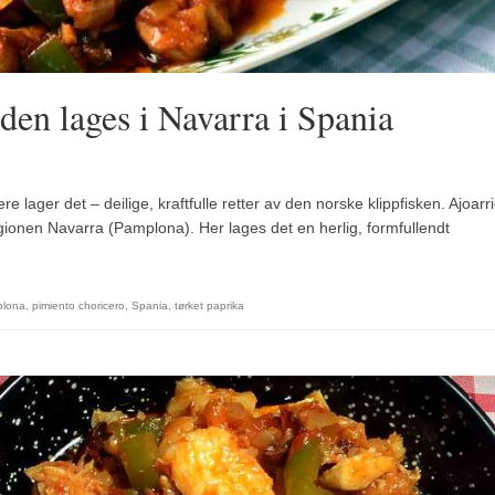
 den lages i Navarra i Spania
re lager det – deilige, kraftfulle retter av den norske klippfisken. Ajoarr
regionen Navarra (Pamplona). Her lages det en herlig, formfullendt
lona
,
pimiento choricero
,
Spania
,
tørket paprika