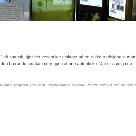
” på spansk, gjør det vesentlige utslaget på en rekke tradisjonelle matr
tt den bærende smaken som gjør rettene autentiske. Det er særlig i de 
ravergine
,
gazpacho
,
gresk salat
,
Insalata caprese
,
olivenolje
,
Pa amb tomàquet
,
Pan con tomat