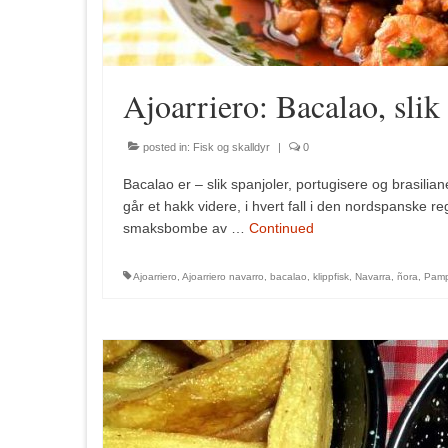
Ajoarriero: Bacalao, slik
posted in:
Fisk og skalldyr
|
0
Bacalao er – slik spanjoler, portugisere og brasiliane
går et hakk videre, i hvert fall i den nordspanske 
smaksbombe av …
Continued
Ajoarriero
,
Ajoarriero navarro
,
bacalao
,
klippfisk
,
Navarra
,
ñora
,
Pamp