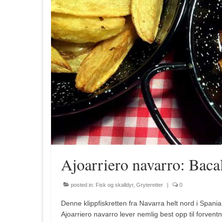
Ajoarriero navarro: Baca
posted in:
Fisk og skalldyr
,
Gryteretter
|
0
Denne klippfiskretten fra Navarra helt nord i Spania 
Ajoarriero navarro lever nemlig best opp til forventn