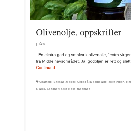
Olivenolje, oppskrifter
|
0
En ekstra god og smaksrik olivenolje, “extra virgen
fra Middelhavsområdet. Ja, godoljen er rett og sle
Continued
Ajoarriero
,
Bacalao al pil pil
,
Cèpes à la bordelaise
,
extra virgen
,
ext
al ajillo
,
Spaghetti aglio e olio
,
tapenade