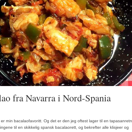
lao fra Navarra i Nord-Spania
er min bacalaofavoritt. Og det er den jeg oftest lager til en tapasanretn
ingene til en skikkelig spansk bacalaorett, og bekrefter alle klisjeer og