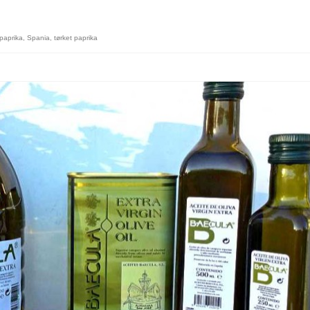
paprika
,
Spania
,
tørket paprika