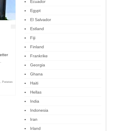
Ecuador
Egypt
El Salvador
Estland
Fiji
Finland
etter
Frankrike
…
Georgia
Ghana
e
,
Patatas
Haiti
Hellas
India
Indonesia
Iran
Irland