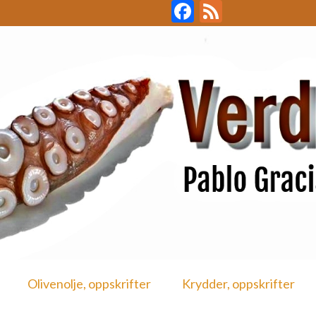
Facebook
Feed
Olivenolje, oppskrifter
Krydder, oppskrifter