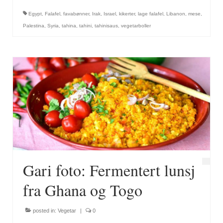
Egypt
,
Falafel
,
favabønner
,
Irak
,
Israel
,
kikerter
,
lage falafel
,
Libanon
,
mese
,
Palestina
,
Syria
,
tahina
,
tahini
,
tahinisaus
,
vegetarboller
Gari foto: Fermentert lunsj
fra Ghana og Togo
posted in:
Vegetar
|
0