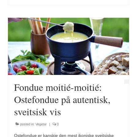
Brennesle
Cajunkrydder, mildt
Cajunkrydder, sterkt
Estragon
Guindillas
Herbes de Provence
Kjørvel
Fondue moitié-moitié:
Krøderens husmannsmiks
Ostefondue på autentisk,
Løpstikke
sveitsisk vis
Massalé seychellois
posted in:
Vegetar
|
0
Merian
Ostefondue er kanskje den mest ikoniske sveitsiske