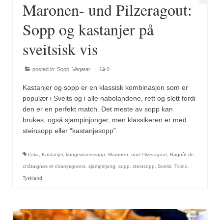
Sar (bønneurt)
Maronen- und Pilzeragout:
Sopp og kastanjer på
Selleriblader
sveitsisk vis
Smaken av skog
Tapaskrydder
posted in:
Sopp
,
Vegetar
|
0
Tomatflak
Kastanjer og sopp er en klassisk kombinasjon som er
populær i Sveits og i alle nabolandene, rett og slett fordi
Om oss
den er en perfekt match. Det meste av sopp kan
brukes, også sjampinjonger, men klassikeren er med
Kontakt oss
steinsopp eller “kastanjesopp”.
Nettbutikk
Italia
,
Kastanjer
,
kongeøsterssopp
,
Maronen- und Pilzeragout
,
Ragoût de
châtaignes et champignons
,
sjampinjong
,
sopp
,
steinsopp
,
Sveits
,
Ticino
,
Tyskland