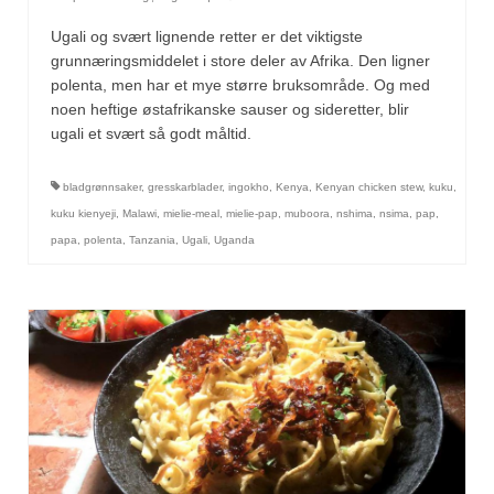
Ugali og svært lignende retter er det viktigste
grunnæringsmiddelet i store deler av Afrika. Den ligner
polenta, men har et mye større bruksområde. Og med
noen heftige østafrikanske sauser og sideretter, blir
ugali et svært så godt måltid.
bladgrønnsaker
,
gresskarblader
,
ingokho
,
Kenya
,
Kenyan chicken stew
,
kuku
,
kuku kienyeji
,
Malawi
,
mielie-meal
,
mielie-pap
,
muboora
,
nshima
,
nsima
,
pap
,
papa
,
polenta
,
Tanzania
,
Ugali
,
Uganda