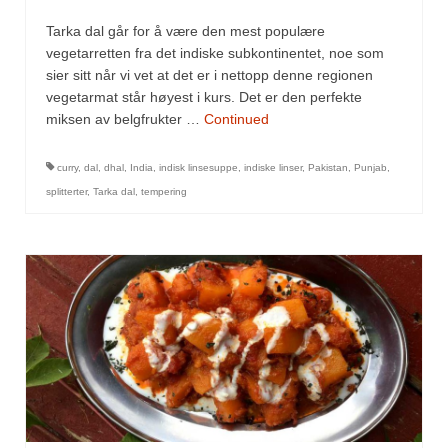
Tarka dal går for å være den mest populære
vegetarretten fra det indiske subkontinentet, noe som
sier sitt når vi vet at det er i nettopp denne regionen
vegetarmat står høyest i kurs. Det er den perfekte
miksen av belgfrukter …
Continued
curry
,
dal
,
dhal
,
India
,
indisk linsesuppe
,
indiske linser
,
Pakistan
,
Punjab
,
splitterter
,
Tarka dal
,
tempering