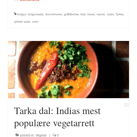
bulgur
,
bulgursalat
,
durumhvete
,
grilltilbehør
,
kisir
,
mese
,
mynte
,
salat
,
Tyrkia
,
tyrkisk salat
,
urter
Tarka dal: Indias mest
populære vegetarrett
posted in:
Vegetar
|
0