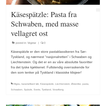
Käsespätzle: Pasta fra
Schwaben, med masse
vellagret ost
posted in:
Vegetar
|
0
Käsespätzle er den store pastaklassikeren fra Sør-
Tyskland, og nærmest “nasjonalretten” i Schwaben og
Liechtenstein. Og det er en av våre absolutte favoritter
fra det tyske kjøkkenet: Fullstendig overraskende for
den som tenker på Tyskland i klassiske klisjeer!
Allgäu
,
karamellisert løk
,
Käsespätzle
,
Liechtenstein
,
Østerrike
,
pasta
,
Schwaben
,
Spätzle
,
Sveits
,
Tyskland
,
Vorarlberg