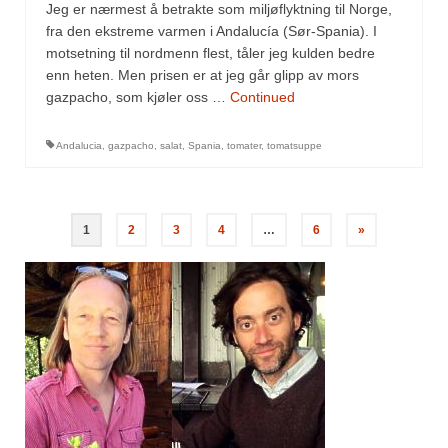
Jeg er nærmest å betrakte som miljøflyktning til Norge,
fra den ekstreme varmen i Andalucía (Sør-Spania). I
motsetning til nordmenn flest, tåler jeg kulden bedre
enn heten. Men prisen er at jeg går glipp av mors
gazpacho, som kjøler oss …
Continued
Andalucia
,
gazpacho
,
salat
,
Spania
,
tomater
,
tomatsuppe
1
2
3
4
…
6
»