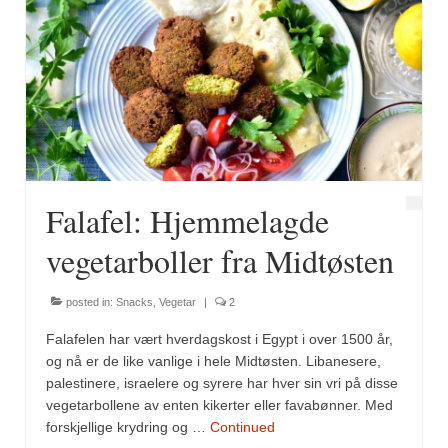
Falafel: Hjemmelagde
vegetarboller fra Midtøsten
posted in:
Snacks
,
Vegetar
|
2
Falafelen har vært hverdagskost i Egypt i over 1500 år,
og nå er de like vanlige i hele Midtøsten. Libanesere,
palestinere, israelere og syrere har hver sin vri på disse
vegetarbollene av enten kikerter eller favabønner. Med
forskjellige krydring og …
Continued