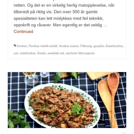
Mirepoix
retten. Og det er en virkelig herlig matopplevelse, når
tilberedt på riktig vis. Den over 300 år gamle
Ñora
spesialiteten kan lett mislykkes med feil teknikk,
oppskrift og råvarer. Men egentlig er det veldig …
Norsk fjordkrydder
Continued
Paprikapulver, edelsøtt
fondue
,
Fondue moitié-moitié
,
fondue suisse
,
Fribourg
,
gruyère
,
Käsefondue
,
Paprikapulver, pikant
ost
,
ostefondue
,
Sveits
,
sveitsisk ost
,
vacherin fribourgeois
Parisisk pepper
Piment d’Espelette
Purreløk (tørket)
Quatre épices
Rosépepper
Salvie