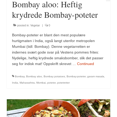
Bombay aloo: Heftig
krydrede Bombay-poteter
posted in:
Vegetar
|
0
Bombay-poteter er blant den mest populære
hurtigmaten i India, også langt utenfor metropolen
Mumbai (tidl. Bombay). Denne vegetarretten er
indernes svært gode svar på Vestens pommes frites:
Nydelige, heftig krydrede smaksbomber, slik det passer
seg for indisk mat! Oppskrift skrevet …
Continued
Bombay
,
Bombay aloo
,
Bombay potatoes
,
Bombay-poteter
,
garam masala
,
India
,
Maharashtra
,
Mombai
,
poteter
,
potetretter