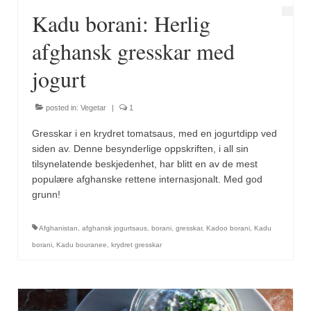
Kadu borani: Herlig
afghansk gresskar med
jogurt
posted in:
Vegetar
|
1
Gresskar i en krydret tomatsaus, med en jogurtdipp ved
siden av. Denne besynderlige oppskriften, i all sin
tilsynelatende beskjedenhet, har blitt en av de mest
populære afghanske rettene internasjonalt. Med god
grunn!
Afghanistan
,
afghansk jogurtsaus
,
borani
,
gresskar
,
Kadoo borani
,
Kadu
borani
,
Kadu bouranee
,
krydret gresskar