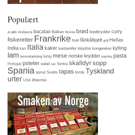
Populært
brød
bacalao
curry
Balkan
brødkrydder
al ajillo
Andalucia
Bosnia
Frankrike
fiskeretter
fårikålkjøtt
Hellas
frukt
grill
Italia
India
kaker
kylling
kantareller
kongereker
Iran
klippfisk
lam
mese
pasta
norske krydder
lunsj
lammekjøttdeig
paprika
skalldyr
sopp
poteter
salat
Portugal
Serbia
sar
Spania
Tyskland
tapas
torsk
Sveits
spinat
urter
USA
Østerrike