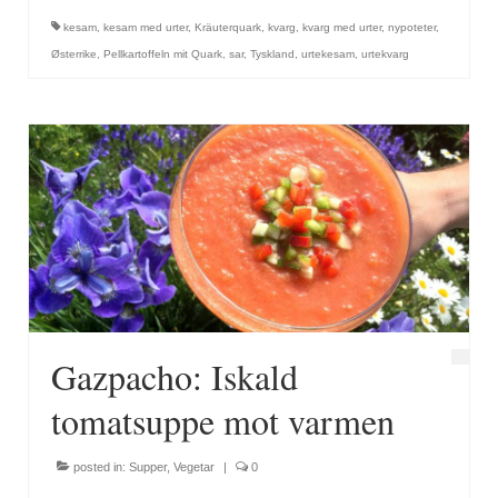
kesam
,
kesam med urter
,
Kräuterquark
,
kvarg
,
kvarg med urter
,
nypoteter
,
Østerrike
,
Pellkartoffeln mit Quark
,
sar
,
Tyskland
,
urtekesam
,
urtekvarg
Gazpacho: Iskald
tomatsuppe mot varmen
posted in:
Supper
,
Vegetar
|
0