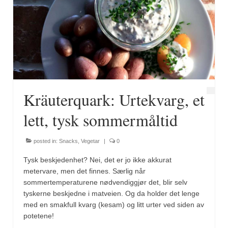
Kräuterquark: Urtekvarg, et
lett, tysk sommermåltid
posted in:
Snacks
,
Vegetar
|
0
Tysk beskjedenhet? Nei, det er jo ikke akkurat
metervare, men det finnes. Særlig når
sommertemperaturene nødvendiggjør det, blir selv
tyskerne beskjedne i matveien. Og da holder det lenge
med en smakfull kvarg (kesam) og litt urter ved siden av
potetene!