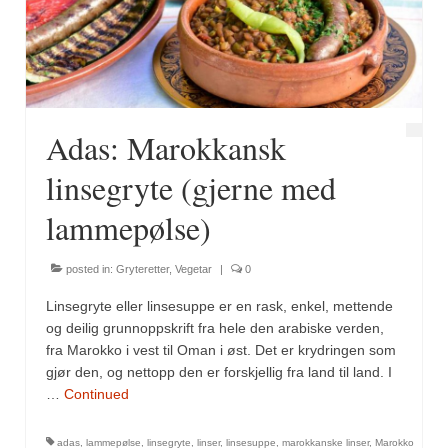
Fugl
Gryteretter
Kjøttretter
Adas: Marokkansk
Snacks
linsegryte (gjerne med
Supper
lammepølse)
Vegetar
posted in:
Gryteretter
,
Vegetar
|
0
Olivenolje, oppskrifter
Linsegryte eller linsesuppe er en rask, enkel, mettende
Krydder, oppskrifter
og deilig grunnoppskrift fra hele den arabiske verden,
fra Marokko i vest til Oman i øst. Det er krydringen som
Albóndigaskrydder
gjør den, og nettopp den er forskjellig fra land til land. I
…
Continued
Bouquet garni
adas
,
lammepølse
,
linsegryte
,
linser
,
linsesuppe
,
marokkanske linser
,
Marokko