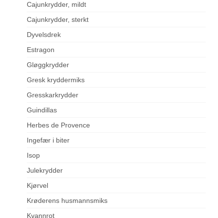
Cajunkrydder, mildt
Cajunkrydder, sterkt
Dyvelsdrek
Estragon
Gløggkrydder
Gresk kryddermiks
Gresskarkrydder
Guindillas
Herbes de Provence
Ingefær i biter
Isop
Julekrydder
Kjørvel
Krøderens husmannsmiks
Kvannrot