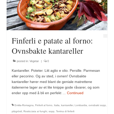
Finferli e patate al forno:
Ovnsbakte kantareller
posted in:
Vegetar
|
0
Kantareller. Poteter. Litt aglio e olio. Persille. Parmesan
eller pecorino. Og av sted, i ovnen! Ovnsbakte
kantareller hører med blant de geniale matrettene
italienerne lager av et lite knippe gode råvarer, og som
ender opp med å bli en perfekt …
Continued
Emilia-Romagna
,
Finferli al forno
,
Italia
,
kantareller
,
Lombardia
,
ovnsbakt sopp
,
pilzgröstl
,
Rosticciata ai funghi
,
sopp
,
Terrina di finferli