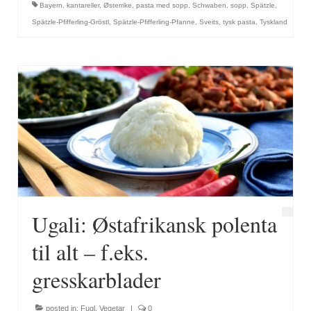
Bayern
,
kantareller
,
Østerrike
,
pasta med sopp
,
Schwaben
,
sopp
,
Spätzle
,
Spätzle-Pfifferling-Gröstl
,
Spätzle-Pfifferling-Pfanne
,
Sveits
,
tysk pasta
,
Tyskland
Ugali: Østafrikansk polenta
til alt – f.eks.
gresskarblader
posted in:
Fugl
,
Vegetar
|
0