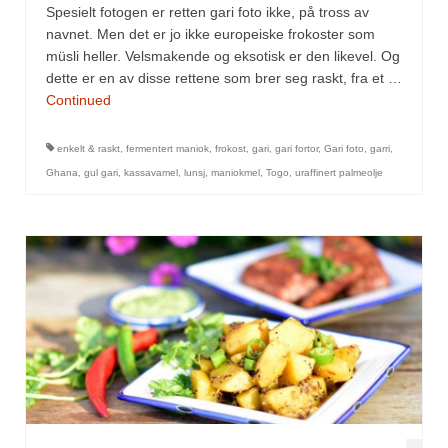
Spesielt fotogen er retten gari foto ikke, på tross av
navnet. Men det er jo ikke europeiske frokoster som
müsli heller. Velsmakende og eksotisk er den likevel. Og
dette er en av disse rettene som brer seg raskt, fra et …
Continued
enkelt & raskt
,
fermentert maniok
,
frokost
,
gari
,
gari fortor
,
Gari foto
,
garri
,
Ghana
,
gul gari
,
kassavamel
,
lunsj
,
maniokmel
,
Togo
,
uraffinert palmeolje