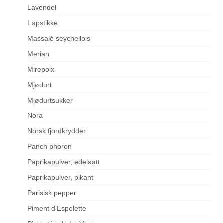
Lavendel
Løpstikke
Massalé seychellois
Merian
Mirepoix
Mjødurt
Mjødurtsukker
Ñora
Norsk fjordkrydder
Panch phoron
Paprikapulver, edelsøtt
Paprikapulver, pikant
Parisisk pepper
Piment d’Espelette