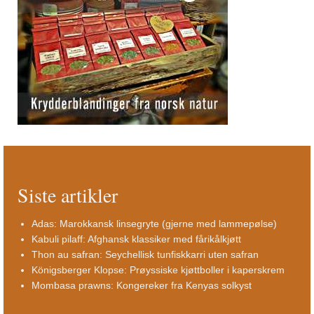
Siste artikler
Adas: Marokkansk linsegryte (gjerne med lammepølse)
Kabuli pilaff: Afghansk klassiker med fårikålkjøtt
Thon au safran: Seychellisk tunfiskkarri uten safran
Königsberger Klopse: Prøyssiske kjøttboller i kaperskrem
Mombasa prawns: Kongereker fra Kenyas solkyst