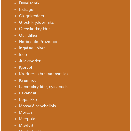
Dyvelsdrek
Estragon
Gløggkrydder
Gresk kryddermiks
Gresskarkrydder
Guindillas
Herbes de Provence
Ingefær i biter
Isop
Julekrydder
Kjørvel
Krøderens husmannsmiks
Kvannrot
Lammekrydder, sydlandsk
Lavendel
Løpstikke
Massalé seychellois
Merian
Mirepoix
Mjødurt