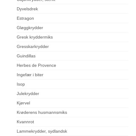
Dyvelsdrek
Estragon
Gløggkrydder
Gresk kryddermiks
Gresskarkrydder
Guindillas
Herbes de Provence
Ingefær i biter
Isop
Julekrydder
Kjørvel
Krøderens husmannsmiks
Kvannrot
Lammekrydder, sydlandsk