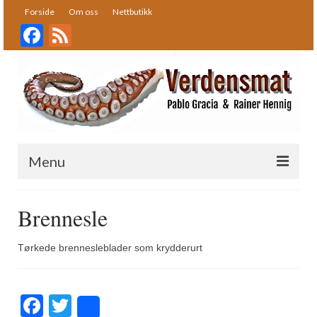
Forside
Om oss
Nettbutikk
Facebook
Feed
Menu
Forside
Brennesle
Oppskrifter
Tørkede brennesleblader som krydderurt
Bakst
Desserter
Facebook
Twitter
Share
Fisk og skalldyr