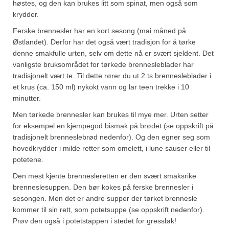
Brennesle
høstes, og den kan brukes litt som spinat, men også som
krydder.
Cajunkrydder, mildt
Ferske brennesler har en kort sesong (mai måned på
Cajunkrydder, sterkt
Østlandet). Derfor har det også vært tradisjon for å tørke
denne smakfulle urten, selv om dette nå er svært sjeldent. Det
Estragon
vanligste bruksområdet for tørkede brennesleblader har
tradisjonelt vært te. Til dette rører du ut 2 ts brennesleblader i
Guindillas
et krus (ca. 150 ml) nykokt vann og lar teen trekke i 10
minutter.
Herbes de Provence
Men tørkede brennesler kan brukes til mye mer. Urten setter
Kjørvel
for eksempel en kjempegod bismak på brødet (se oppskrift på
tradisjonelt brenneslebrød nedenfor). Og den egner seg som
Krøderens husmannsmiks
hovedkrydder i milde retter som omelett, i lune sauser eller til
potetene.
Løpstikke
Den mest kjente brennesleretten er den svært smaksrike
brenneslesuppen. Den bør kokes på ferske brennesler i
Massalé seychellois
sesongen. Men det er andre supper der tørket brennesle
Merian
kommer til sin rett, som potetsuppe (se oppskrift nedenfor).
Prøv den også i potetstappen i stedet for gressløk!