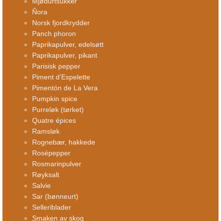
Mjødurtsukker
Ñora
Norsk fjordkrydder
Panch phoron
Paprikapulver, edelsøtt
Paprikapulver, pikant
Parisisk pepper
Piment d’Espelette
Pimentón de La Vera
Pumpkin spice
Purreløk (tørket)
Quatre épices
Ramsløk
Rognebær, hakkede
Rosépepper
Rosmarinpulver
Røyksalt
Salvie
Sar (bønneurt)
Selleriblader
Smaken av skog