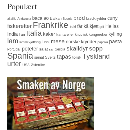
Populært
brød
bacalao
curry
Balkan
brødkrydder
al ajillo
Andalucia
Bosnia
Frankrike
fiskeretter
fårikålkjøtt
Hellas
frukt
grill
Italia
India
kaker
kylling
kantareller
kongereker
Iran
klippfisk
lam
mese
pasta
norske krydder
lunsj
lammekjøttdeig
paprika
skalldyr
sopp
poteter
salat
Portugal
Serbia
sar
Spania
Tyskland
tapas
torsk
Sveits
spinat
urter
USA
Østerrike