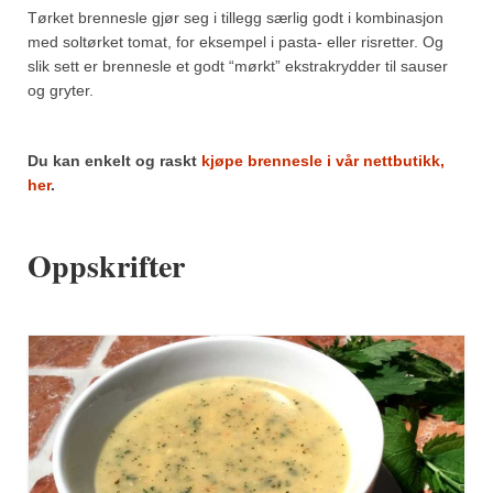
Mirepoix
Tørket brennesle gjør seg i tillegg særlig godt i kombinasjon
med soltørket tomat, for eksempel i pasta- eller risretter. Og
Ñora
slik sett er brennesle et godt “mørkt” ekstrakrydder til sauser
og gryter.
Norsk fjordkrydder
Paprikapulver, edelsøtt
Du kan enkelt og raskt
kjøpe brennesle i vår nettbutikk,
Paprikapulver, pikant
her
.
Parisisk pepper
Oppskrifter
Piment d’Espelette
Purreløk (tørket)
Quatre épices
Rosépepper
Salvie