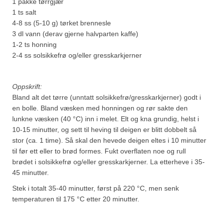
1 pakke tørrgjær
1 ts salt
4-8 ss (5-10 g) tørket brennesle
3 dl vann (derav gjerne halvparten kaffe)
1-2 ts honning
2-4 ss solsikkefrø og/eller gresskarkjerner
Oppskrift:
Bland alt det tørre (unntatt solsikkefrø/gresskarkjerner) godt i
en bolle. Bland væsken med honningen og rør sakte den
lunkne væsken (40 °C) inn i melet. Elt og kna grundig, helst i
10-15 minutter, og sett til heving til deigen er blitt dobbelt så
stor (ca. 1 time). Så skal den hevede deigen eltes i 10 minutter
til før ett eller to brød formes. Fukt overflaten noe og rull
brødet i solsikkefrø og/eller gresskarkjerner. La etterheve i 35-
45 minutter.
Stek i totalt 35-40 minutter, først på 220 °C, men senk
temperaturen til 175 °C etter 20 minutter.