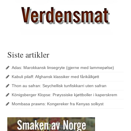
Siste artikler
Adas: Marokkansk linsegryte (gjerne med lammepølse)
Kabuli pilaff: Afghansk klassiker med fårikålkjøtt
Thon au safran: Seychellisk tunfiskkarri uten safran
Königsberger Klopse: Prøyssiske kjøttboller i kaperskrem
Mombasa prawns: Kongereker fra Kenyas solkyst