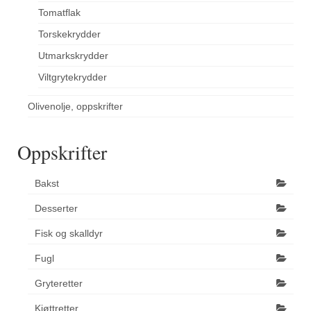
Tomatflak
Torskekrydder
Utmarkskrydder
Viltgrytekrydder
Olivenolje, oppskrifter
Oppskrifter
Bakst
Desserter
Fisk og skalldyr
Fugl
Gryteretter
Kjøttretter