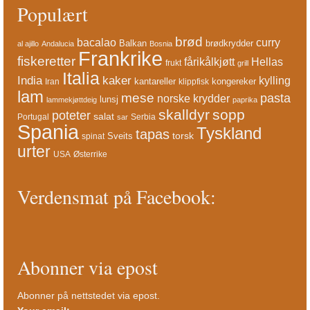
Populært
brød
bacalao
curry
Balkan
brødkrydder
al ajillo
Andalucia
Bosnia
Frankrike
fiskeretter
fårikålkjøtt
Hellas
frukt
grill
Italia
India
kaker
kylling
kantareller
kongereker
Iran
klippfisk
lam
mese
pasta
norske krydder
lunsj
lammekjøttdeig
paprika
skalldyr
sopp
poteter
salat
Portugal
Serbia
sar
Spania
Tyskland
tapas
torsk
Sveits
spinat
urter
USA
Østerrike
Verdensmat på Facebook:
Abonner via epost
Abonner på nettstedet via epost.