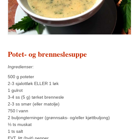
Sar (bønneurt)
Selleriblader
Smaken av skog
Tapaskrydder
Potet- og brenneslesuppe
Tomatflak
Om oss
Ingredienser:
500 g poteter
Kontakt oss
2-3 sjalottløk ELLER 1 løk
1 gulrot
Nettbutikk
3-4 ss (5 g) tørket brennesle
2-3 ss smør (eller matolje)
750 l vann
2 buljongterninger (grønnsaks- og/eller kjøttbuljong)
⅓ ts muskat
1 ts salt
EVT. litt (hvit) pepper