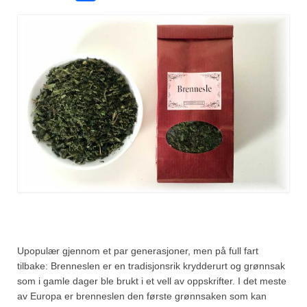
Fugl
Gryteretter
Kjøttretter
Snacks
Supper
Vegetar
Olivenolje, oppskrifter
Krydder, oppskrifter
Albóndigaskrydder
Upopulær gjennom et par generasjoner, men på full fart
tilbake: Brenneslen er en tradisjonsrik krydderurt og grønnsak
Bouquet garni
som i gamle dager ble brukt i et vell av oppskrifter. I det meste
av Europa er brenneslen den første grønnsaken som kan