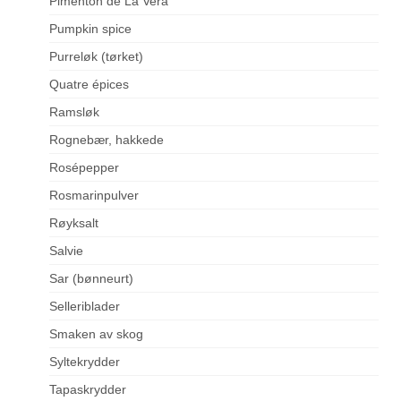
Pimentón de La Vera
Pumpkin spice
Purreløk (tørket)
Quatre épices
Ramsløk
Rognebær, hakkede
Rosépepper
Rosmarinpulver
Røyksalt
Salvie
Sar (bønneurt)
Selleriblader
Smaken av skog
Syltekrydder
Tapaskrydder