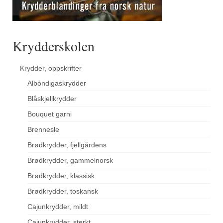
Krydderskolen
Krydder, oppskrifter
Albóndigaskrydder
Blåskjellkrydder
Bouquet garni
Brennesle
Brødkrydder, fjellgårdens
Brødkrydder, gammelnorsk
Brødkrydder, klassisk
Brødkrydder, toskansk
Cajunkrydder, mildt
Cajunkrydder, sterkt