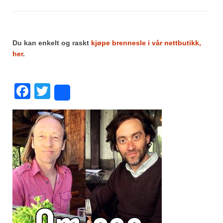
Du kan enkelt og raskt
kjøpe brennesle i vår nettbutikk,
her
.
Facebook
Twitter
Share