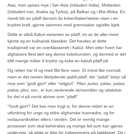
Asia, men spises mye i Sør-Asia (inkludert India), Midtøsten
(inkludert Iran, Arabia og Tyrkia), på Balkan og i Øst-Afrika. En
risrett blir en pilaff dersom du koker/baker/steker risen i en
krydret kraft, gjerne sammen med grønnsaker og/eller kjøtt.
Dette er altså Kabul-varianten av pilaff, en av de aller mest
kjente og en kulinarisk klassiker. Det hevdes at dette
tradisjonelt var en overklasserett i Kabul. Men etter hvert har
afghanere flest lært seg denne kokekunsten, og dermed er det
blitt mange måter å krydre og koke en kabuli pilaff på.
Og retten har til og med fått flere navn. Et minst like normalt
navn er det nesten likelydende
qabili pilaff
, der “qabili” betyr så
mye som “godt gjort” eller “velgjort”.
Pilav, pulao, palau, palaw,
palow, plov
, osv., er kun varierende skrivemåter og uttalelser
for det vi på norsk skriver som “pilaff”.
“Godt gjort”! Det kan man trygt si, for denne retten er en
utfordring for unge og eldre afghanske husmødre, og for
restaurantkokker ellers i verden. Det er nemlig mange
prosesser som skal beherskes og mange feil som kan gjøres
underveis, så dette er ikke for nybegynnere på kjøkkenet. Og i