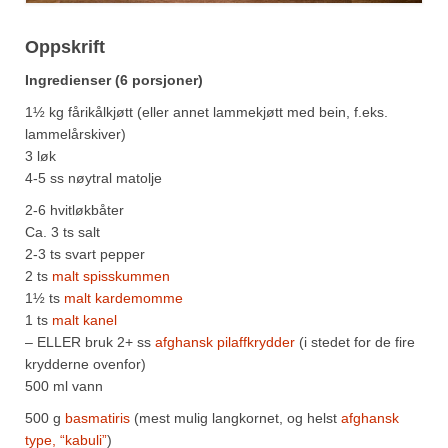
Oppskrift
Ingredienser (6 porsjoner)
1½ kg fårikålkjøtt (eller annet lammekjøtt med bein, f.eks.
lammelårskiver)
3 løk
4-5 ss nøytral matolje
2-6 hvitløkbåter
Ca. 3 ts salt
2-3 ts svart pepper
2 ts
malt spisskummen
1½ ts
malt kardemomme
1 ts
malt kanel
– ELLER bruk 2+ ss
afghansk pilaffkrydder
(i stedet for de fire
krydderne ovenfor)
500 ml vann
500 g
basmatiris
(mest mulig langkornet, og helst
afghansk
type, “kabuli”
)