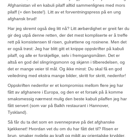
Afghanistan vil en kabuli pilaff alltid sammenlignes med mors
pilaff (= den beste!). Litt av et forventningspress på en ung
afghansk brud!
Har jeg skremt også deg litt nå? Litt ærbørdighet er greit før du
gir deg utpå denne retten, der det mest kompliserte er å treffe
rett på konsistensen til risen, gulrøttene og rosinene. Men det
er også trøst: Jeg har blitt gitt et knippe oppskrifter på kabuli
pilaff, og alle er forskjellige, selv i fremgangsmåten. Det er
altså en god del slingringsmonn og skjønn i tilberedelsen, og
det er mange veier til mål. Og ikke minst: Du skal få en god
veiledning med ekstra mange bilder, skritt for skritt, nedenfor!
Oppskriften nedenfor er et kompromiss mellom flere jeg har
fått av afghanere i Europa, og den er et forsøk på å komme
smaksmessig nærmest mulig den beste kabuli pilaffen jeg har
fått servert (som var på Balkh restaurant i Hannover,
Tyskland).
Så får du ta det som en svenneprøve på det afghanske
kjøkkenet! Hvordan vet du om du har fått det til? Risen er
brun, smaker nydelig av kraft og mildt av orientalske krydder,