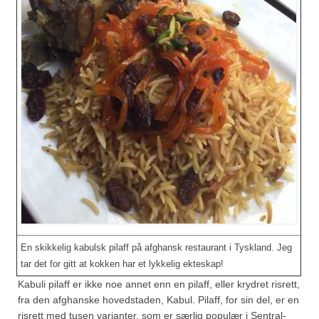
Sar (bønneurt)
Selleriblader
Smaken av skog
Tapaskrydder
Tomatflak
Om oss
Kontakt oss
Nettbutikk
En skikkelig kabulsk pilaff på afghansk restaurant i Tyskland. Jeg
tar det for gitt at kokken har et lykkelig ekteskap!
Kabuli pilaff er ikke noe annet enn en pilaff, eller krydret risrett,
fra den afghanske hovedstaden, Kabul. Pilaff, for sin del, er en
risrett med tusen varianter, som er særlig populær i Sentral-