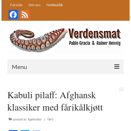
Forside
Om oss
Nettbutikk
Facebook
Feed
Menu
Forside
Kabuli pilaff: Afghansk
Oppskrifter
klassiker med fårikålkjøtt
Bakst
Desserter
posted in:
Kjøttretter
|
0
Fisk og skalldyr