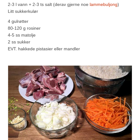
2-3 l vann + 2-3 ts salt (derav gjerne noe
lammebuljong
)
Litt sukkerkulør
4 gulrøtter
80-120 g rosiner
4-5 ss matolje
2 ss sukker
EVT. hakkede pistasier eller mandler