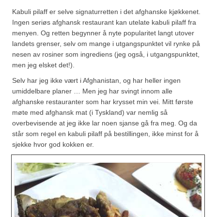
Mirepoix
Kabuli pilaff er selve signaturretten i det afghanske kjøkkenet.
Ñora
Ingen seriøs afghansk restaurant kan utelate kabuli pilaff fra
menyen. Og retten begynner å nyte popularitet langt utover
Norsk fjordkrydder
landets grenser, selv om mange i utgangspunktet vil rynke på
nesen av rosiner som ingrediens (jeg også, i utgangspunktet,
Paprikapulver, edelsøtt
men jeg elsket det!).
Selv har jeg ikke vært i Afghanistan, og har heller ingen
Paprikapulver, pikant
umiddelbare planer … Men jeg har svingt innom alle
Parisisk pepper
afghanske restauranter som har krysset min vei. Mitt første
møte med afghansk mat (i Tyskland) var nemlig så
Piment d’Espelette
overbevisende at jeg ikke lar noen sjanse gå fra meg. Og da
står som regel en kabuli pilaff på bestillingen, ikke minst for å
Purreløk (tørket)
sjekke hvor god kokken er.
Quatre épices
Rosépepper
Salvie