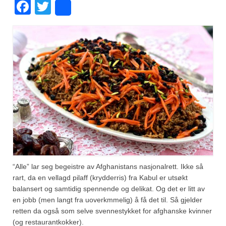
Facebook
Twitter
Share
Fugl
Gryteretter
Kjøttretter
Snacks
Supper
Vegetar
Olivenolje, oppskrifter
Krydder, oppskrifter
“Alle” lar seg begeistre av Afghanistans nasjonalrett. Ikke så
rart, da en vellagd pilaff (krydderris) fra Kabul er utsøkt
Albóndigaskrydder
balansert og samtidig spennende og delikat. Og det er litt av
en jobb (men langt fra uoverkmmelig) å få det til. Så gjelder
Bouquet garni
retten da også som selve svennestykket for afghanske kvinner
(og restaurantkokker).