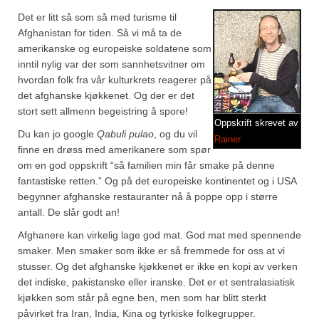
Brennesle
Det er litt så som så med turisme til
Cajunkrydder, mildt
Afghanistan for tiden. Så vi må ta de
amerikanske og europeiske soldatene som
Cajunkrydder, sterkt
inntil nylig var der som sannhetsvitner om
hvordan folk fra vår kulturkrets reagerer på
Estragon
det afghanske kjøkkenet. Og der er det
stort sett allmenn begeistring å spore!
Guindillas
Oppskrift skrevet av
Du kan jo google
Qabuli pulao
, og du vil
Rainer
Herbes de Provence
finne en drøss med amerikanere som spør
om en god oppskrift “så familien min får smake på denne
Kjørvel
fantastiske retten.” Og på det europeiske kontinentet og i USA
begynner afghanske restauranter nå å poppe opp i større
Krøderens husmannsmiks
antall. De slår godt an!
Løpstikke
Afghanere kan virkelig lage god mat. God mat med spennende
smaker. Men smaker som ikke er så fremmede for oss at vi
Massalé seychellois
stusser. Og det afghanske kjøkkenet er ikke en kopi av verken
det indiske, pakistanske eller iranske. Det er et sentralasiatisk
Merian
kjøkken som står på egne ben, men som har blitt sterkt
påvirket fra Iran, India, Kina og tyrkiske folkegrupper.