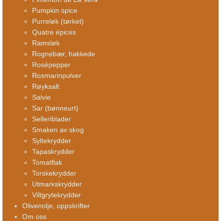
Pumpkin spice
Purreløk (tørket)
Quatre épices
Ramsløk
Rognebær, hakkede
Rosépepper
Rosmarinpulver
Røyksalt
Salvie
Sar (bønneurt)
Selleriblader
Smaken av skog
Syltekrydder
Tapaskrydder
Tomatflak
Torskekrydder
Utmarkskrydder
Viltgrytekrydder
Olivenolje, oppskrifter
Om oss