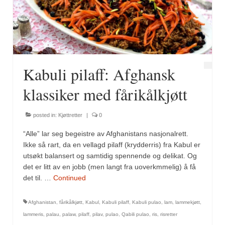
Fugl
Gryteretter
Kjøttretter
Kabuli pilaff: Afghansk
Snacks
klassiker med fårikålkjøtt
Supper
posted in:
Kjøttretter
|
0
Vegetar
“Alle” lar seg begeistre av Afghanistans nasjonalrett.
Olivenolje, oppskrifter
Ikke så rart, da en vellagd pilaff (krydderris) fra Kabul er
utsøkt balansert og samtidig spennende og delikat. Og
Krydder, oppskrifter
det er litt av en jobb (men langt fra uoverkmmelig) å få
det til. …
Continued
Albóndigaskrydder
Afghanistan
,
fårikålkjøtt
,
Kabul
,
Kabuli pilaff
,
Kabuli pulao
,
lam
,
lammekjøtt
,
Bouquet garni
lammeris
,
palau
,
palaw
,
pilaff
,
pilav
,
pulao
,
Qabili pulao
,
ris
,
risretter