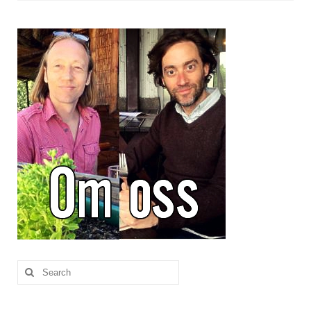
Brennesle
Cajunkrydder, mildt
Cajunkrydder, sterkt
Estragon
Guindillas
Herbes de Provence
Kjørvel
Krøderens husmannsmiks
Løpstikke
Massalé seychellois
Search
for:
Merian