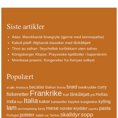
Siste artikler
Adas: Marokkansk linsegryte (gjerne med lammepølse)
Kabuli pilaff: Afghansk klassiker med fårikålkjøtt
Thon au safran: Seychellisk tunfiskkarri uten safran
Königsberger Klopse: Prøyssiske kjøttboller i kaperskrem
Mombasa prawns: Kongereker fra Kenyas solkyst
Populært
brød
bacalao
curry
Balkan
brødkrydder
al ajillo
Andalucia
Bosnia
Frankrike
fiskeretter
fårikålkjøtt
Hellas
frukt
grill
Italia
India
kaker
kylling
kantareller
kongereker
Iran
klippfisk
lam
mese
pasta
norske krydder
lunsj
lammekjøttdeig
paprika
skalldyr
sopp
poteter
salat
Portugal
Serbia
sar