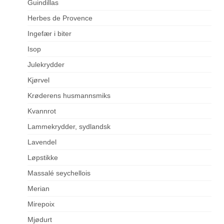
Guindillas
Herbes de Provence
Ingefær i biter
Isop
Julekrydder
Kjørvel
Krøderens husmannsmiks
Kvannrot
Lammekrydder, sydlandsk
Lavendel
Løpstikke
Massalé seychellois
Merian
Mirepoix
Mjødurt