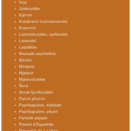
Isop
Julekrydder
Kjørvel
Krøderens husmannsmiks
Kvannrot
Lammekrydder, sydlandsk
Lavendel
Løpstikke
Massalé seychellois
Merian
Mirepoix
Mjødurt
Mjødurtsukker
Ñora
Norsk fjordkrydder
Panch phoron
Paprikapulver, edelsøtt
Paprikapulver, pikant
Parisisk pepper
Piment d’Espelette
Pimentón de La Vera