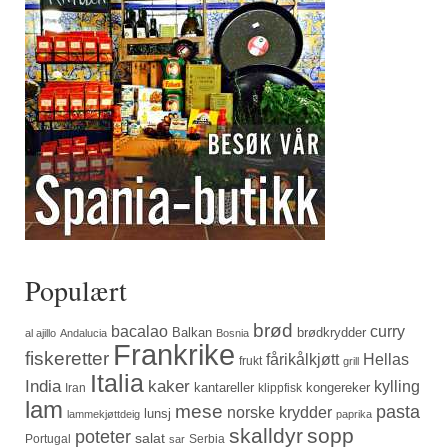
Populært
brød
bacalao
curry
Balkan
brødkrydder
al ajillo
Andalucia
Bosnia
Frankrike
fiskeretter
fårikålkjøtt
Hellas
frukt
grill
Italia
India
kaker
kylling
kantareller
kongereker
Iran
klippfisk
lam
mese
pasta
norske krydder
lunsj
lammekjøttdeig
paprika
skalldyr
sopp
poteter
salat
Portugal
Serbia
sar