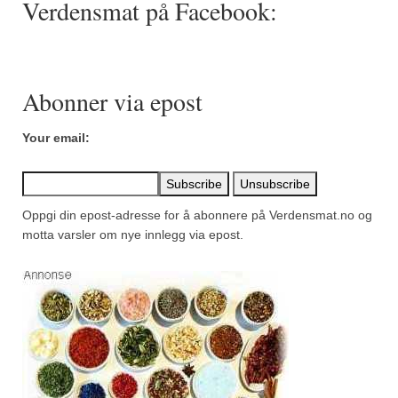
Verdensmat på Facebook:
Mirepoix
Ñora
Norsk fjordkrydder
Abonner via epost
Paprikapulver, edelsøtt
Your email:
Paprikapulver, pikant
Parisisk pepper
Oppgi din epost-adresse for å abonnere på Verdensmat.no og
Piment d’Espelette
motta varsler om nye innlegg via epost.
Purreløk (tørket)
Quatre épices
Rosépepper
Salvie