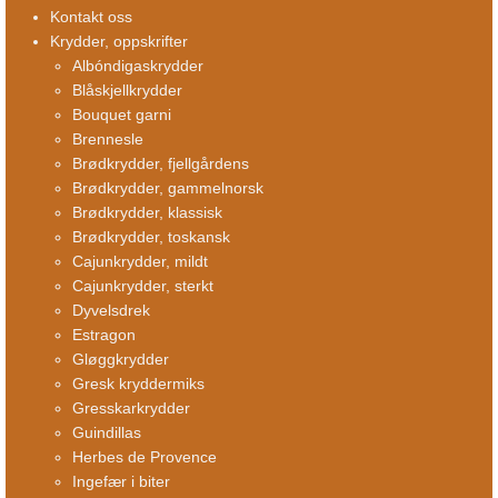
Kontakt oss
Krydder, oppskrifter
Albóndigaskrydder
Blåskjellkrydder
Bouquet garni
Brennesle
Brødkrydder, fjellgårdens
Brødkrydder, gammelnorsk
Brødkrydder, klassisk
Brødkrydder, toskansk
Cajunkrydder, mildt
Cajunkrydder, sterkt
Dyvelsdrek
Estragon
Gløggkrydder
Gresk kryddermiks
Gresskarkrydder
Guindillas
Herbes de Provence
Ingefær i biter