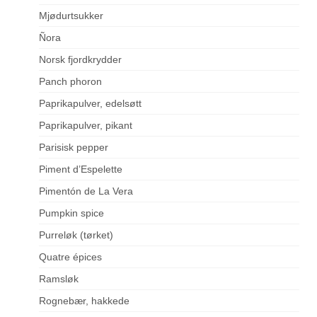
Mjødurtsukker
Ñora
Norsk fjordkrydder
Panch phoron
Paprikapulver, edelsøtt
Paprikapulver, pikant
Parisisk pepper
Piment d’Espelette
Pimentón de La Vera
Pumpkin spice
Purreløk (tørket)
Quatre épices
Ramsløk
Rognebær, hakkede