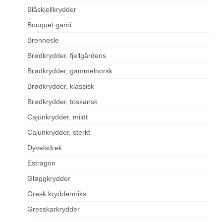
Blåskjellkrydder
Bouquet garni
Brennesle
Brødkrydder, fjellgårdens
Brødkrydder, gammelnorsk
Brødkrydder, klassisk
Brødkrydder, toskansk
Cajunkrydder, mildt
Cajunkrydder, sterkt
Dyvelsdrek
Estragon
Gløggkrydder
Gresk kryddermiks
Gresskarkrydder