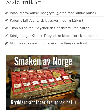
Siste artikler
Adas: Marokkansk linsegryte (gjerne med lammepølse)
Kabuli pilaff: Afghansk klassiker med fårikålkjøtt
Thon au safran: Seychellisk tunfiskkarri uten safran
Königsberger Klopse: Prøyssiske kjøttboller i kaperskrem
Mombasa prawns: Kongereker fra Kenyas solkyst