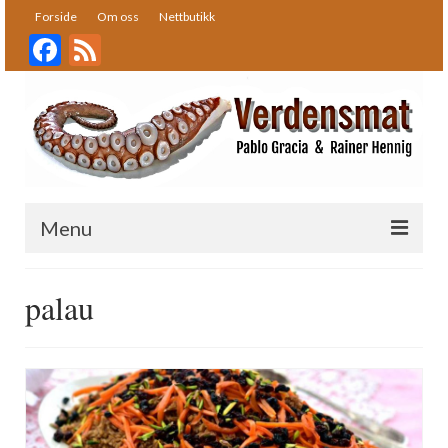
Forside
Om oss
Nettbutikk
Facebook
Feed
Menu
Forside
palau
Oppskrifter
Bakst
Desserter
Fisk og skalldyr