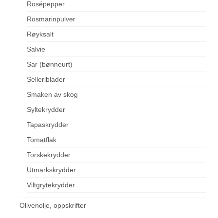
Rosépepper
Rosmarinpulver
Røyksalt
Salvie
Sar (bønneurt)
Selleriblader
Smaken av skog
Syltekrydder
Tapaskrydder
Tomatflak
Torskekrydder
Utmarkskrydder
Viltgrytekrydder
Olivenolje, oppskrifter