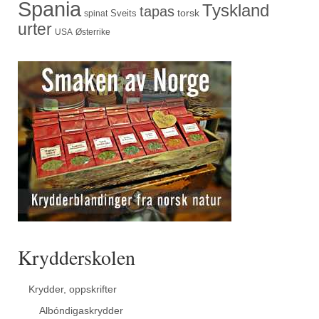
Spania
Tyskland
tapas
torsk
Sveits
spinat
urter
USA
Østerrike
Krydderskolen
Krydder, oppskrifter
Albóndigaskrydder