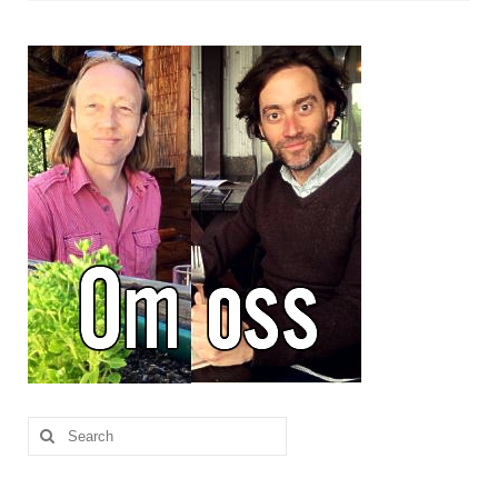
Brennesle
Cajunkrydder, mildt
Cajunkrydder, sterkt
Estragon
Guindillas
Herbes de Provence
Kjørvel
Krøderens husmannsmiks
Løpstikke
Massalé seychellois
Search
for:
Merian