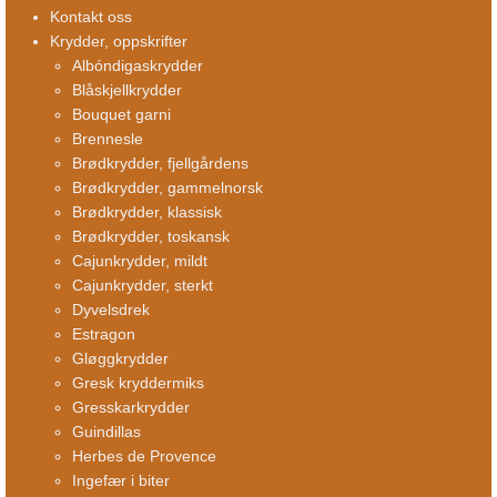
Kontakt oss
Krydder, oppskrifter
Albóndigaskrydder
Blåskjellkrydder
Bouquet garni
Brennesle
Brødkrydder, fjellgårdens
Brødkrydder, gammelnorsk
Brødkrydder, klassisk
Brødkrydder, toskansk
Cajunkrydder, mildt
Cajunkrydder, sterkt
Dyvelsdrek
Estragon
Gløggkrydder
Gresk kryddermiks
Gresskarkrydder
Guindillas
Herbes de Provence
Ingefær i biter