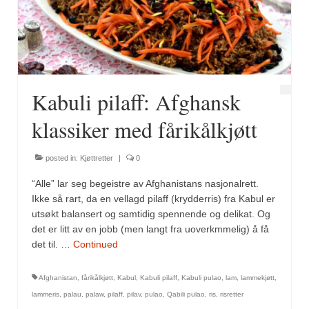
Fugl
Gryteretter
Kjøttretter
Kabuli pilaff: Afghansk
Snacks
klassiker med fårikålkjøtt
Supper
posted in:
Kjøttretter
|
0
Vegetar
“Alle” lar seg begeistre av Afghanistans nasjonalrett.
Olivenolje, oppskrifter
Ikke så rart, da en vellagd pilaff (krydderris) fra Kabul er
utsøkt balansert og samtidig spennende og delikat. Og
Krydder, oppskrifter
det er litt av en jobb (men langt fra uoverkmmelig) å få
det til. …
Continued
Albóndigaskrydder
Afghanistan
,
fårikålkjøtt
,
Kabul
,
Kabuli pilaff
,
Kabuli pulao
,
lam
,
lammekjøtt
,
Bouquet garni
lammeris
,
palau
,
palaw
,
pilaff
,
pilav
,
pulao
,
Qabili pulao
,
ris
,
risretter