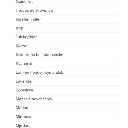
Guindillas
Herbes de Provence
Ingefær i biter
Isop
Julekrydder
Kjørvel
Krøderens husmannsmiks
Kvannrot
Lammekrydder, sydlandsk
Lavendel
Løpstikke
Massalé seychellois
Merian
Mirepoix
Mjødurt