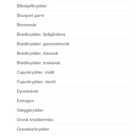
Blåskjellkrydder
Bouquet garni
Brennesle
Brødkrydder, fjellgårdens
Brødkrydder, gammelnorsk
Brødkrydder, klassisk
Brødkrydder, toskansk
Cajunkrydder, mildt
Cajunkrydder, sterkt
Dyvelsdrek
Estragon
Gløggkrydder
Gresk kryddermiks
Gresskarkrydder