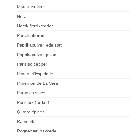
Mjødurtsukker
Ñora
Norsk fjordkrydder
Panch phoron
Paprikapulver, edelsøtt
Paprikapulver, pikant
Parisisk pepper
Piment d’Espelette
Pimentón de La Vera
Pumpkin spice
Purreløk (tørket)
Quatre épices
Ramsløk
Rognebær, hakkede