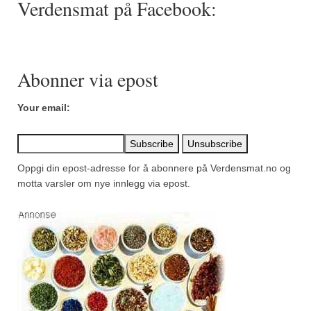
Verdensmat på Facebook:
Mirepoix
Ñora
Norsk fjordkrydder
Abonner via epost
Paprikapulver, edelsøtt
Your email:
Paprikapulver, pikant
Parisisk pepper
Oppgi din epost-adresse for å abonnere på Verdensmat.no og
Piment d’Espelette
motta varsler om nye innlegg via epost.
Purreløk (tørket)
Quatre épices
Rosépepper
Salvie