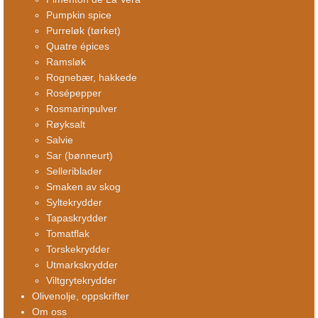
Pumpkin spice
Purreløk (tørket)
Quatre épices
Ramsløk
Rognebær, hakkede
Rosépepper
Rosmarinpulver
Røyksalt
Salvie
Sar (bønneurt)
Selleriblader
Smaken av skog
Syltekrydder
Tapaskrydder
Tomatflak
Torskekrydder
Utmarkskrydder
Viltgrytekrydder
Olivenolje, oppskrifter
Om oss