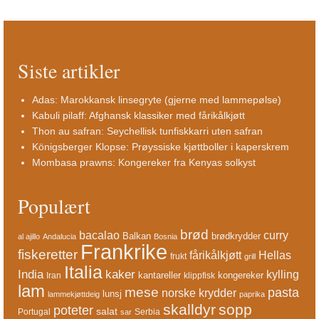
Siste artikler
Adas: Marokkansk linsegryte (gjerne med lammepølse)
Kabuli pilaff: Afghansk klassiker med fårikålkjøtt
Thon au safran: Seychellisk tunfiskkarri uten safran
Königsberger Klopse: Prøyssiske kjøttboller i kaperskrem
Mombasa prawns: Kongereker fra Kenyas solkyst
Populært
brød
bacalao
curry
Balkan
brødkrydder
al ajillo
Andalucia
Bosnia
Frankrike
fiskeretter
fårikålkjøtt
Hellas
frukt
grill
Italia
India
kaker
kylling
kantareller
kongereker
Iran
klippfisk
lam
mese
pasta
norske krydder
lunsj
lammekjøttdeig
paprika
skalldyr
sopp
poteter
salat
Portugal
Serbia
sar