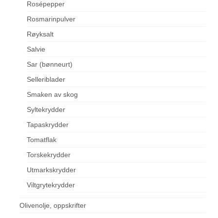
Rosépepper
Rosmarinpulver
Røyksalt
Salvie
Sar (bønneurt)
Selleriblader
Smaken av skog
Syltekrydder
Tapaskrydder
Tomatflak
Torskekrydder
Utmarkskrydder
Viltgrytekrydder
Olivenolje, oppskrifter