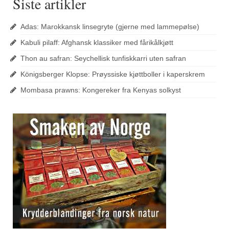
Siste artikler
Adas: Marokkansk linsegryte (gjerne med lammepølse)
Kabuli pilaff: Afghansk klassiker med fårikålkjøtt
Thon au safran: Seychellisk tunfiskkarri uten safran
Königsberger Klopse: Prøyssiske kjøttboller i kaperskrem
Mombasa prawns: Kongereker fra Kenyas solkyst