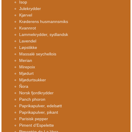
Isop
Julekrydder
Kjørvel
Krøderens husmannsmiks
Kvannrot
Lammekrydder, sydlandsk
Lavendel
Løpstikke
Massalé seychellois
Merian
Mirepoix
Mjødurt
Mjødurtsukker
Ñora
Norsk fjordkrydder
Panch phoron
Paprikapulver, edelsøtt
Paprikapulver, pikant
Parisisk pepper
Piment d’Espelette
Pimentón de La Vera