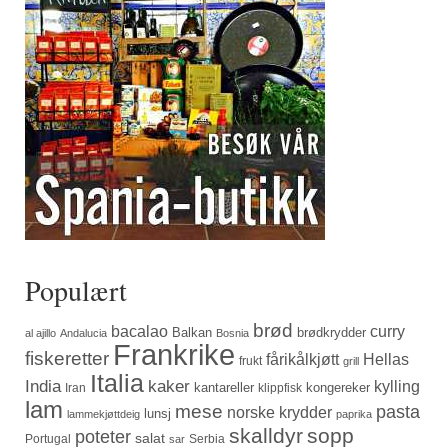
Populært
brød
bacalao
curry
Balkan
brødkrydder
al ajillo
Andalucia
Bosnia
Frankrike
fiskeretter
fårikålkjøtt
Hellas
frukt
grill
Italia
India
kaker
kylling
kantareller
kongereker
Iran
klippfisk
lam
mese
pasta
norske krydder
lunsj
lammekjøttdeig
paprika
skalldyr
sopp
poteter
salat
Portugal
Serbia
sar