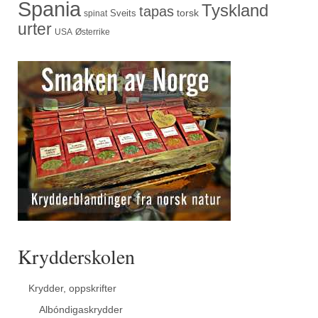
Spania
Tyskland
tapas
torsk
Sveits
spinat
urter
USA
Østerrike
Krydderskolen
Krydder, oppskrifter
Albóndigaskrydder