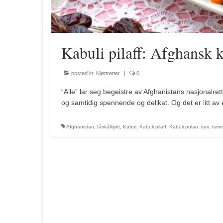
Kabuli pilaff: Afghansk k
posted in:
Kjøttretter
|
0
“Alle” lar seg begeistre av Afghanistans nasjonalrett.
og samtidig spennende og delikat. Og det er litt av
Afghanistan
,
fårikålkjøtt
,
Kabul
,
Kabuli pilaff
,
Kabuli pulao
,
lam
,
lamm