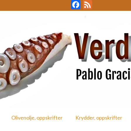
Facebook
Feed
Olivenolje, oppskrifter
Krydder, oppskrifter