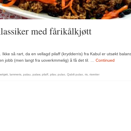
lassiker med fårikålkjøtt
 Ikke så rart, da en vellagd pilaff (krydderris) fra Kabul er utsøkt balan
 en jobb (men langt fra uoverkmmelig) å få det til. …
Continued
ekjøtt
,
lammeris
,
palau
,
palaw
,
pilaff
,
pilav
,
pulao
,
Qabili pulao
,
ris
,
risretter