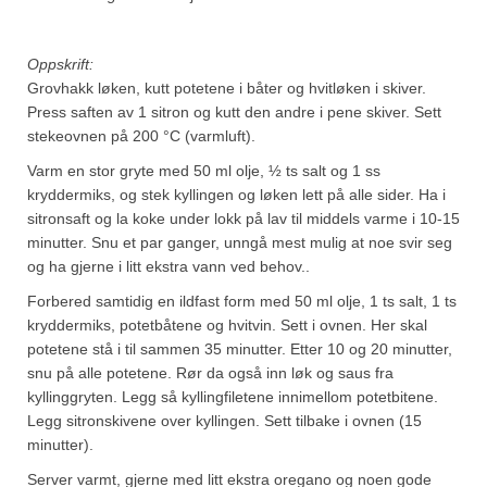
Oppskrift:
Grovhakk løken, kutt potetene i båter og hvitløken i skiver.
Press saften av 1 sitron og kutt den andre i pene skiver. Sett
stekeovnen på 200 °C (varmluft).
Varm en stor gryte med 50 ml olje, ½ ts salt og 1 ss
kryddermiks, og stek kyllingen og løken lett på alle sider. Ha i
sitronsaft og la koke under lokk på lav til middels varme i 10-15
minutter. Snu et par ganger, unngå mest mulig at noe svir seg
og ha gjerne i litt ekstra vann ved behov..
Forbered samtidig en ildfast form med 50 ml olje, 1 ts salt, 1 ts
kryddermiks, potetbåtene og hvitvin. Sett i ovnen. Her skal
potetene stå i til sammen 35 minutter. Etter 10 og 20 minutter,
snu på alle potetene. Rør da også inn løk og saus fra
kyllinggryten. Legg så kyllingfiletene innimellom potetbitene.
Legg sitronskivene over kyllingen. Sett tilbake i ovnen (15
minutter).
Server varmt, gjerne med litt ekstra oregano og noen gode