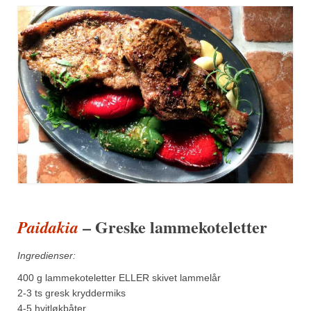
Sar (bønneurt)
Selleriblader
Smaken av skog
Tapaskrydder
Tomatflak
Om oss
Kontakt oss
Nettbutikk
– Greske lammekoteletter
Paidakia
Ingredienser:
400 g lammekoteletter ELLER skivet lammelår
2-3 ts gresk kryddermiks
4-5 hvitløkbåter