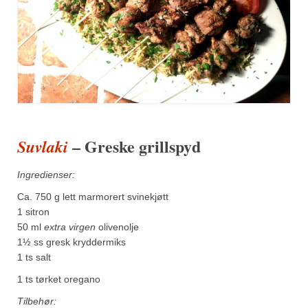
– Greske grillspyd
Suvlaki
Ingredienser:
Ca. 750 g lett marmorert svinekjøtt
1 sitron
50 ml
extra virgen
olivenolje
1½ ss gresk kryddermiks
1 ts salt
1 ts tørket oregano
Tilbehør: