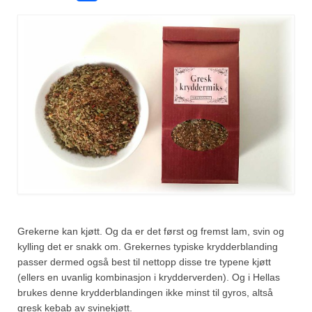
Fugl
Gryteretter
Kjøttretter
Snacks
Supper
Vegetar
Olivenolje, oppskrifter
Krydder, oppskrifter
Grekerne kan kjøtt. Og da er det først og fremst lam, svin og
kylling det er snakk om. Grekernes typiske krydderblanding
Albóndigaskrydder
passer dermed også best til nettopp disse tre typene kjøtt
(ellers en uvanlig kombinasjon i krydderverden). Og i Hellas
Bouquet garni
brukes denne krydderblandingen ikke minst til gyros, altså
gresk kebab av svinekjøtt.