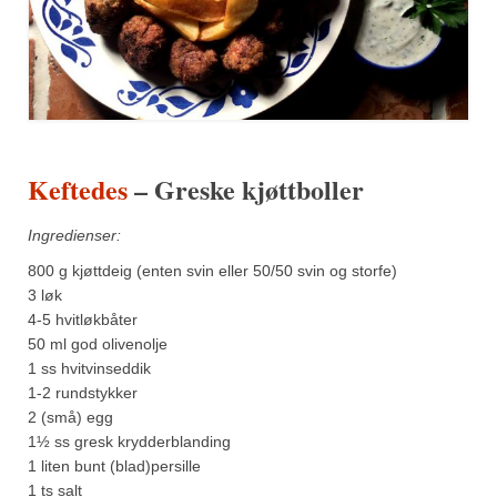
Keftedes
– Greske kjøttboller
Ingredienser:
800 g kjøttdeig (enten svin eller 50/50 svin og storfe)
3 løk
4-5 hvitløkbåter
50 ml god olivenolje
1 ss hvitvinseddik
1-2 rundstykker
2 (små) egg
1½ ss gresk krydderblanding
1 liten bunt (blad)persille
1 ts salt