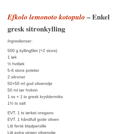
– Enkel
Efkolo lemonoto kotopulo
gresk sitronkylling
Ingredienser:
500 g kyllingfilet (≈2 store)
1 løk
½ hvitløk
5-6 store poteter
2 sitroner
50+50 ml god olivenolje
50 ml tør hvitvin
1 ss + 1 ts gresk kryddermiks
1½ ts salt
EVT. 1 ts tørket oregano
EVT. 1 håndfull gode oliven
Litt fersk bladpersille
Litt
extra virgen
olivenolje