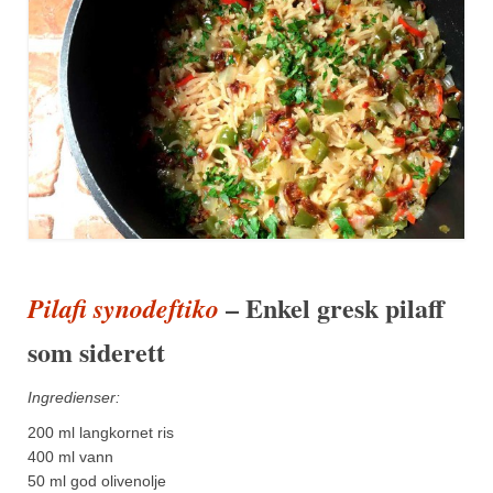
– Enkel gresk pilaff
Pilafi synodeftiko
som siderett
Ingredienser:
200 ml langkornet ris
400 ml vann
50 ml god olivenolje