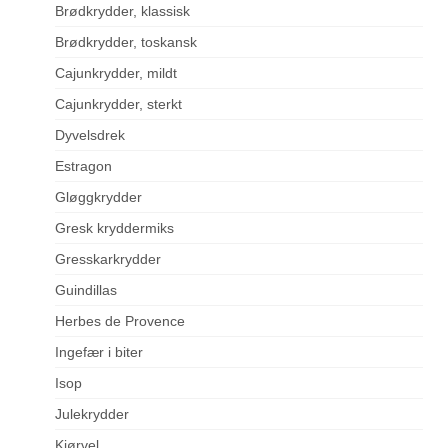
Brødkrydder, klassisk
Brødkrydder, toskansk
Cajunkrydder, mildt
Cajunkrydder, sterkt
Dyvelsdrek
Estragon
Gløggkrydder
Gresk kryddermiks
Gresskarkrydder
Guindillas
Herbes de Provence
Ingefær i biter
Isop
Julekrydder
Kjørvel