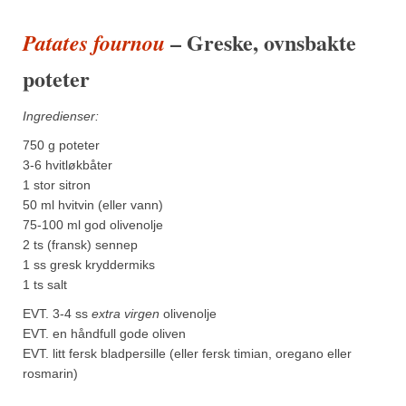
– Greske, ovnsbakte
Patates fournou
poteter
Ingredienser:
750 g poteter
3-6 hvitløkbåter
1 stor sitron
50 ml hvitvin (eller vann)
75-100 ml god olivenolje
2 ts (fransk) sennep
1 ss gresk kryddermiks
1 ts salt
EVT. 3-4 ss
extra virgen
olivenolje
EVT. en håndfull gode oliven
EVT. litt fersk bladpersille (eller fersk timian, oregano eller
rosmarin)