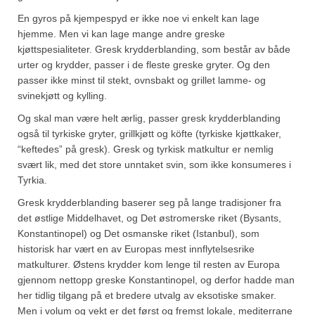
Brennesle
En gyros på kjempespyd er ikke noe vi enkelt kan lage
Cajunkrydder, mildt
hjemme. Men vi kan lage mange andre greske
kjøttspesialiteter. Gresk krydderblanding, som består av både
Cajunkrydder, sterkt
urter og krydder, passer i de fleste greske gryter. Og den
passer ikke minst til stekt, ovnsbakt og grillet lamme- og
Estragon
svinekjøtt og kylling.
Guindillas
Og skal man være helt ærlig, passer gresk krydderblanding
også til tyrkiske gryter, grillkjøtt og köfte (tyrkiske kjøttkaker,
Herbes de Provence
“keftedes” på gresk). Gresk og tyrkisk matkultur er nemlig
svært lik, med det store unntaket svin, som ikke konsumeres i
Kjørvel
Tyrkia.
Krøderens husmannsmiks
Gresk krydderblanding baserer seg på lange tradisjoner fra
det østlige Middelhavet, og Det østromerske riket (Bysants,
Løpstikke
Konstantinopel) og Det osmanske riket (Istanbul), som
historisk har vært en av Europas mest innflytelsesrike
Massalé seychellois
matkulturer. Østens krydder kom lenge til resten av Europa
gjennom nettopp greske Konstantinopel, og derfor hadde man
Merian
her tidlig tilgang på et bredere utvalg av eksotiske smaker.
Men i volum og vekt er det først og fremst lokale, mediterrane