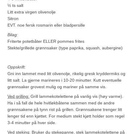
½ ts salt
Litt extra virgen olivenolje
Sitron
EVT. noe fersk rosmarin eller bladpersille
Bilag:
Friterte potetbåter ELLER pommes frites
Stekte/grillede grønnsaker (type paprika, squash, aubergine)
Oppskrift:
Gni inn lammet med litt olivenolje, rikelig gresk kryddermiks og
litt salt. La gjerne marineres i 10-20 minutter. Kutt eventuelle
grønnsaker grovest mulig og mariner på samme vis.
Ved grilling:
Grill lammekotelettene på vanlig vis (høy varme).
Ha i så fall de hele hvitløkbåtene sammen med de andre
grønnsakene på tynn rist på grillen. Grønnsakene trenger litt
lenger tid enn kjøttet. For medium stekt kjøtt holder som regel
3-4 minutter på hver side.
Ved steking:
Bruker du stekepanne, stek lammekotelettene på