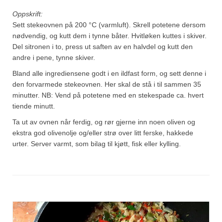
Oppskrift:
Sett stekeovnen på 200 °C (varmluft). Skrell potetene dersom
nødvendig, og kutt dem i tynne båter. Hvitløken kuttes i skiver.
Del sitronen i to, press ut saften av en halvdel og kutt den
andre i pene, tynne skiver.
Bland alle ingrediensene godt i en ildfast form, og sett denne i
den forvarmede stekeovnen. Her skal de stå i til sammen 35
minutter. NB: Vend på potetene med en stekespade ca. hvert
tiende minutt.
Ta ut av ovnen når ferdig, og rør gjerne inn noen oliven og
ekstra god olivenolje og/eller strø over litt ferske, hakkede
urter. Server varmt, som bilag til kjøtt, fisk eller kylling.