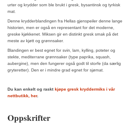
Mirepoix
urter og krydder som ble brukt i gresk, bysantinsk og tyrkisk
mat.
Ñora
Denne krydderblandingen fra Hellas gjenspeiler denne lange
Norsk fjordkrydder
historien, men er også en representant for det moderne,
greske kjøkkenet. Miksen gir en distinkt gresk smak på det
Paprikapulver, edelsøtt
meste av kjøtt og grønnsaker.
Paprikapulver, pikant
Blandingen er best egnet for svin, lam, kylling, poteter og
stekte, mediterrane grønnsaker (type paprika, squash,
Parisisk pepper
aubergine), men den fungerer også godt til storfe (da særlig
gryteretter). Den er i mindre grad egnet for sjømat.
Piment d’Espelette
Purreløk (tørket)
Du kan enkelt og raskt
kjøpe gresk kryddermiks i vår
nettbutikk, her
.
Quatre épices
Rosépepper
Oppskrifter
Salvie