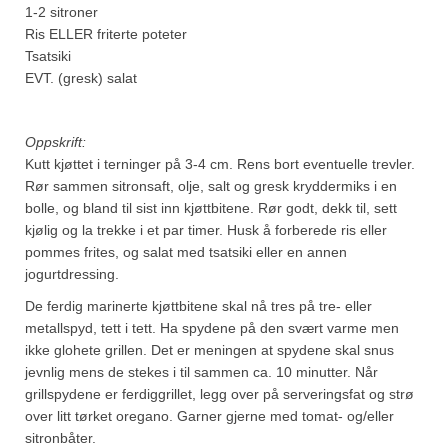
1-2 sitroner
Ris ELLER friterte poteter
Tsatsiki
EVT. (gresk) salat
Oppskrift:
Kutt kjøttet i terninger på 3-4 cm. Rens bort eventuelle trevler.
Rør sammen sitronsaft, olje, salt og gresk kryddermiks i en
bolle, og bland til sist inn kjøttbitene. Rør godt, dekk til, sett
kjølig og la trekke i et par timer. Husk å forberede ris eller
pommes frites, og salat med tsatsiki eller en annen
jogurtdressing.
De ferdig marinerte kjøttbitene skal nå tres på tre- eller
metallspyd, tett i tett. Ha spydene på den svært varme men
ikke glohete grillen. Det er meningen at spydene skal snus
jevnlig mens de stekes i til sammen ca. 10 minutter. Når
grillspydene er ferdiggrillet, legg over på serveringsfat og strø
over litt tørket oregano. Garner gjerne med tomat- og/eller
sitronbåter.