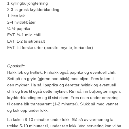
1 kyllingbuljongterning
2-3 ts gresk krydderblanding
1 liten løk
2-4 hvitløkbåter
¼-½ paprika
EVT. ½-1 mild chili
EVT. 1-2 ts sitronsaft
EVT. litt ferske urter (persille, mynte, koriander)
Oppskrift:
Hakk løk og hvitløk. Finhakk også paprika og eventuell chili.
Sett på en gryte (gjerne non-stick) med oljen. Fres løken til
den mykner. Ha så i paprika og deretter hvitløk og eventuell
chili og fres til også dette mykner. Rør så inn buljongterningen,
krydderblandingen og til sist risen. Fres risen under omrøring
til denne blir transparent (1-2 minutter). Slukk så med vannet
og kok opp under lokk.
La koke i 8-10 minutter under lokk. Slå så av varmen og la
trekke 5-10 minutter til, under tett lokk. Ved servering kan vi ha