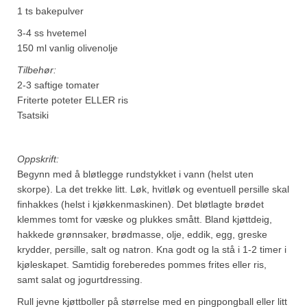
1 ts bakepulver
3-4 ss hvetemel
150 ml vanlig olivenolje
Tilbehør:
2-3 saftige tomater
Friterte poteter ELLER ris
Tsatsiki
Oppskrift:
Begynn med å bløtlegge rundstykket i vann (helst uten
skorpe). La det trekke litt. Løk, hvitløk og eventuell persille skal
finhakkes (helst i kjøkkenmaskinen). Det bløtlagte brødet
klemmes tomt for væske og plukkes smått. Bland kjøttdeig,
hakkede grønnsaker, brødmasse, olje, eddik, egg, greske
krydder, persille, salt og natron. Kna godt og la stå i 1-2 timer i
kjøleskapet. Samtidig foreberedes pommes frites eller ris,
samt salat og jogurtdressing.
Rull jevne kjøttboller på størrelse med en pingpongball eller litt