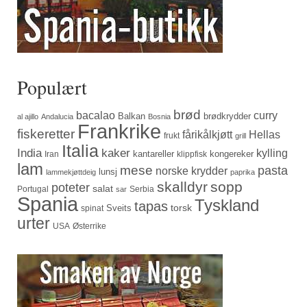
Populært
brød
bacalao
curry
Balkan
brødkrydder
al ajillo
Andalucia
Bosnia
Frankrike
fiskeretter
fårikålkjøtt
Hellas
frukt
grill
Italia
India
kaker
kylling
kantareller
kongereker
Iran
klippfisk
lam
mese
pasta
norske krydder
lunsj
lammekjøttdeig
paprika
skalldyr
sopp
poteter
salat
Portugal
Serbia
sar
Spania
Tyskland
tapas
torsk
Sveits
spinat
urter
USA
Østerrike