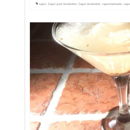
cajun
,
Cajun pork tenderloin
,
Cajun tenderloin
,
cajunmarinade
,
caju