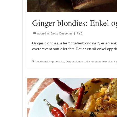
Ginger blondies: Enkel o
posted in:
Bakst
,
Desserter
|
0
Ginger blondies, eller “ingefærblondiner”, er en en
overdrevent søtt eller fett. Det er en så enkel opp
Amerikansk ingefærkake
,
Ginger blondies
,
Gingerbread blondies
,
in