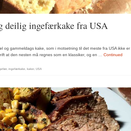
g deilig ingefærkake fra USA
kel og gammeldags kake, som i motsetning til det meste fra USA ikke er
skrift at den nesten må regnes som en klassiker, og en …
Continued
gefær
,
ingefærkake
,
kaker
,
USA