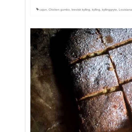
cajun
,
Chicken gumbo
,
kreolsk kylling
,
kylling
,
kyllinggryte
,
Louisiana