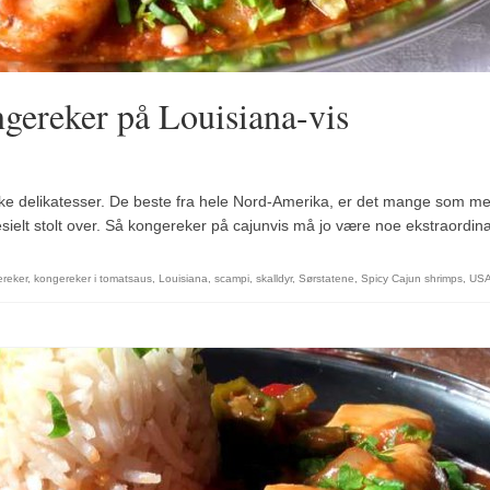
gereker på Louisiana-vis
kke delikatesser. De beste fra hele Nord-Amerika, er det mange som me
ielt stolt over. Så kongereker på cajunvis må jo være noe ekstraordinæ
reker
,
kongereker i tomatsaus
,
Louisiana
,
scampi
,
skalldyr
,
Sørstatene
,
Spicy Cajun shrimps
,
US