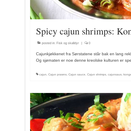
Spicy cajun shrimps: Kon
posted in:
Fisk og skalldyr
|
0
Cajunkjøkkenet fra Sørstatene står bak en lang re
Og sjømaten er noe denne kreolske kulturen er spes
cajun
,
Cajun prawns
,
Cajun sauce
,
Cajun shrimps
,
cajunsaus
,
konge