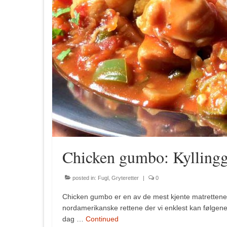
Chicken gumbo: Kyllinggr
posted in:
Fugl
,
Gryteretter
|
0
Chicken gumbo er en av de mest kjente matrettene f
nordamerikanske rettene der vi enklest kan følgene 
dag …
Continued