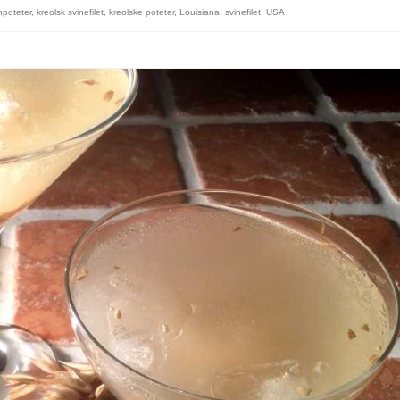
npoteter
,
kreolsk svinefilet
,
kreolske poteter
,
Louisiana
,
svinefilet
,
USA