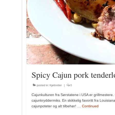
Spicy Cajun pork tenderlo
posted in:
Kjøttretter
|
0
Cajunkulturen fra Sørstatene i USA er grillmestere. 
cajunkryddermiks. En skikkelig favoritt fra Louisiana
cajunpoteter og alt tilbehør! …
Continued