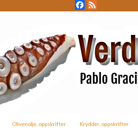
Facebook
Feed
Olivenolje, oppskrifter
Krydder, oppskrifter