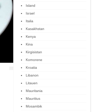
Island
Israel
Italia
Kasakhstan
Kenya
Kina
Kirgisistan
Komorene
Kroatia
Libanon
Litauen
Mauritania
Mauritius
Mosambik