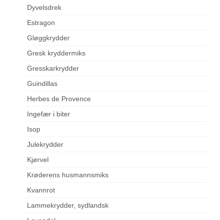
Dyvelsdrek
Estragon
Gløggkrydder
Gresk kryddermiks
Gresskarkrydder
Guindillas
Herbes de Provence
Ingefær i biter
Isop
Julekrydder
Kjørvel
Krøderens husmannsmiks
Kvannrot
Lammekrydder, sydlandsk