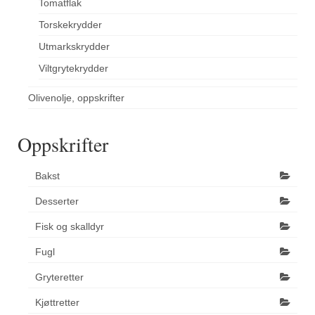
Tomatflak
Torskekrydder
Utmarkskrydder
Viltgrytekrydder
Olivenolje, oppskrifter
Oppskrifter
Bakst
Desserter
Fisk og skalldyr
Fugl
Gryteretter
Kjøttretter