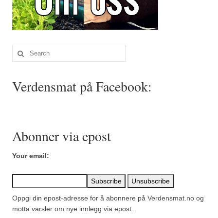
Sar (bønneurt)
Selleriblader
Smaken av skog
Search
for:
Tapaskrydder
Verdensmat på Facebook:
Tomatflak
Om oss
Kontakt oss
Abonner via epost
Nettbutikk
Your email:
Oppgi din epost-adresse for å abonnere på Verdensmat.no og
motta varsler om nye innlegg via epost.