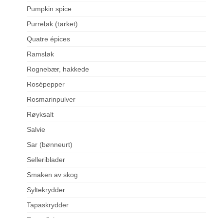
Pumpkin spice
Purreløk (tørket)
Quatre épices
Ramsløk
Rognebær, hakkede
Rosépepper
Rosmarinpulver
Røyksalt
Salvie
Sar (bønneurt)
Selleriblader
Smaken av skog
Syltekrydder
Tapaskrydder