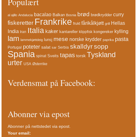
Populært
brød
bacalao
curry
Balkan
brødkrydder
al ajillo
Andalucia
Bosnia
Frankrike
fiskeretter
fårikålkjøtt
Hellas
frukt
grill
Italia
India
kaker
kylling
kantareller
kongereker
Iran
klippfisk
lam
mese
pasta
norske krydder
lunsj
lammekjøttdeig
paprika
skalldyr
sopp
poteter
salat
Portugal
Serbia
sar
Spania
Tyskland
tapas
torsk
Sveits
spinat
urter
USA
Østerrike
Verdensmat på Facebook:
Abonner via epost
Abonner på nettstedet via epost.
Your email: