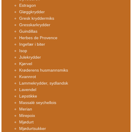
Estragon
Gløggkrydder
Gresk kryddermiks
Gresskarkrydder
Guindillas
Herbes de Provence
Ingefær i biter
Isop
Julekrydder
Kjørvel
Krøderens husmannsmiks
Kvannrot
Lammekrydder, sydlandsk
Lavendel
Løpstikke
Massalé seychellois
Merian
Mirepoix
Mjødurt
Mjødurtsukker