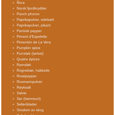
Ñora
Norsk fjordkrydder
Panch phoron
Paprikapulver, edelsøtt
Paprikapulver, pikant
Parisisk pepper
Piment d’Espelette
Pimentón de La Vera
Pumpkin spice
Purreløk (tørket)
Quatre épices
Ramsløk
Rognebær, hakkede
Rosépepper
Rosmarinpulver
Røyksalt
Salvie
Sar (bønneurt)
Selleriblader
Smaken av skog