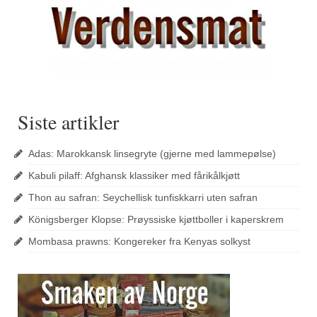
Siste artikler
Adas: Marokkansk linsegryte (gjerne med lammepølse)
Kabuli pilaff: Afghansk klassiker med fårikålkjøtt
Thon au safran: Seychellisk tunfiskkarri uten safran
Königsberger Klopse: Prøyssiske kjøttboller i kaperskrem
Mombasa prawns: Kongereker fra Kenyas solkyst