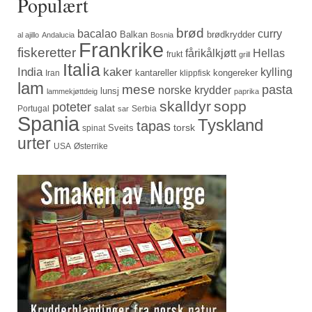
Populært
brød
bacalao
curry
Balkan
brødkrydder
al ajillo
Andalucia
Bosnia
Frankrike
fiskeretter
fårikålkjøtt
Hellas
frukt
grill
Italia
India
kaker
kylling
kantareller
kongereker
Iran
klippfisk
lam
mese
pasta
norske krydder
lunsj
lammekjøttdeig
paprika
skalldyr
sopp
poteter
salat
Portugal
Serbia
sar
Spania
Tyskland
tapas
torsk
Sveits
spinat
urter
USA
Østerrike