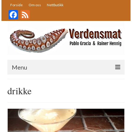
Forside
Om oss
Nettbutikk
Facebook
Feed
Menu
Forside
drikke
Oppskrifter
Bakst
Desserter
Fisk og skalldyr