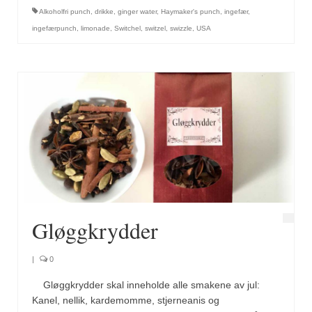
Brennesle
Alkoholfri punch
,
drikke
,
ginger water
,
Haymaker's punch
,
ingefær
,
Cajunkrydder, mildt
ingefærpunch
,
limonade
,
Switchel
,
switzel
,
swizzle
,
USA
Cajunkrydder, sterkt
Estragon
Guindillas
Herbes de Provence
Kjørvel
Krøderens husmannsmiks
Gløggkrydder
Løpstikke
Massalé seychellois
|
0
Gløggkrydder skal inneholde alle smakene av jul:
Merian
Kanel, nellik, kardemomme, stjerneanis og