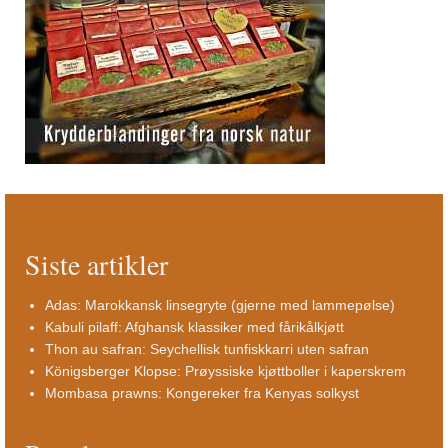
Siste artikler
Adas: Marokkansk linsegryte (gjerne med lammepølse)
Kabuli pilaff: Afghansk klassiker med fårikålkjøtt
Thon au safran: Seychellisk tunfiskkarri uten safran
Königsberger Klopse: Prøyssiske kjøttboller i kaperskrem
Mombasa prawns: Kongereker fra Kenyas solkyst