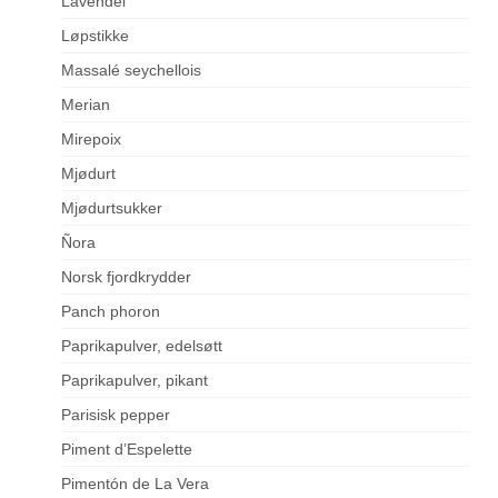
Lavendel
Løpstikke
Massalé seychellois
Merian
Mirepoix
Mjødurt
Mjødurtsukker
Ñora
Norsk fjordkrydder
Panch phoron
Paprikapulver, edelsøtt
Paprikapulver, pikant
Parisisk pepper
Piment d’Espelette
Pimentón de La Vera