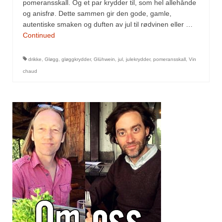
Mirepoix
pomeransskall. Og et par krydder til, som hel allehånde
og anisfrø. Dette sammen gir den gode, gamle,
Ñora
autentiske smaken og duften av jul til rødvinen eller …
Continued
Norsk fjordkrydder
drikke
,
Gløgg
,
gløggkrydder
,
Glühwein
,
jul
,
julekrydder
,
pomeransskall
,
Vin
Paprikapulver, edelsøtt
chaud
Paprikapulver, pikant
Parisisk pepper
Piment d’Espelette
Purreløk (tørket)
Quatre épices
Rosépepper
Salvie