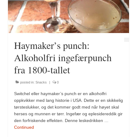
Fugl
Gryteretter
Kjøttretter
Haymaker’s punch:
Snacks
Alkoholfri ingefærpunch
Supper
fra 1800-tallet
Vegetar
posted in:
Snacks
|
0
Olivenolje, oppskrifter
Switchel eller haymaker’s punch er en alkoholfri
Krydder, oppskrifter
oppkvikker med lang historie i USA. Dette er en skikkelig
tørsteslukker, og det kommer godt med når høyet skal
Albóndigaskrydder
herses og munnen er tørr. Ingefær og eplesidereddik gir
den forfriskende effekten. Denne leskedrikken …
Bouquet garni
Continued