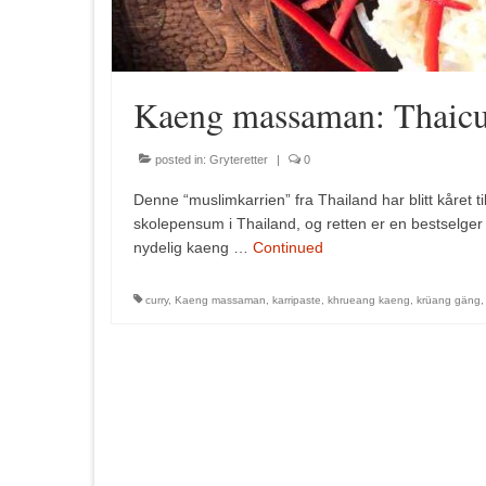
Kaeng massaman: Thaicur
posted in:
Gryteretter
|
0
Denne “muslimkarrien” fra Thailand har blitt kåret ti
skolepensum i Thailand, og retten er en bestselger
nydelig kaeng …
Continued
curry
,
Kaeng massaman
,
karripaste
,
khrueang kaeng
,
krüang gäng