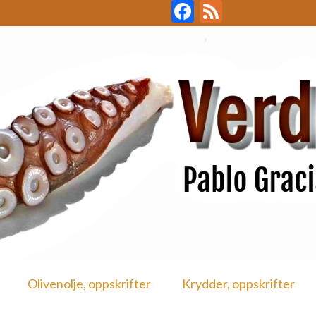
Facebook
Feed
Olivenolje, oppskrifter
Krydder, oppskrifter