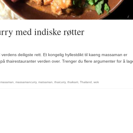
ry med indiske røtter
l verdens deiligste rett. Et kongelig hyllestdikt til kaeng massaman er
 på thairestauranter verden over. Trenger du flere argumenter for å lag
,
masaman
,
massamancurry
,
matsaman
,
thaicurry
,
thaikarri
,
Thailand
,
wok