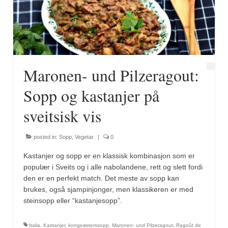
Fugl
Gryteretter
Kjøttretter
Maronen- und Pilzeragout:
Snacks
Sopp og kastanjer på
Supper
sveitsisk vis
Vegetar
posted in:
Sopp
,
Vegetar
|
0
Olivenolje, oppskrifter
Kastanjer og sopp er en klassisk kombinasjon som er
Krydder, oppskrifter
populær i Sveits og i alle nabolandene, rett og slett fordi
den er en perfekt match. Det meste av sopp kan
Albóndigaskrydder
brukes, også sjampinjonger, men klassikeren er med
steinsopp eller “kastanjesopp”.
Bouquet garni
Italia
,
Kastanjer
,
kongeøsterssopp
,
Maronen- und Pilzeragout
,
Ragoût de