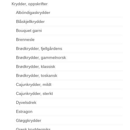
Krydder, oppskrifter
Albóndigaskrydder
Blåskjellkrydder
Bouquet garni
Brennesle
Brødkrydder, fjellgårdens
Brødkrydder, gammelnorsk
Brødkrydder, klassisk
Brødkrydder, toskansk
Cajunkrydder, mildt
Cajunkrydder, sterkt
Dyvelsdrek
Estragon
Gløggkrydder
Gresk kryddermiks