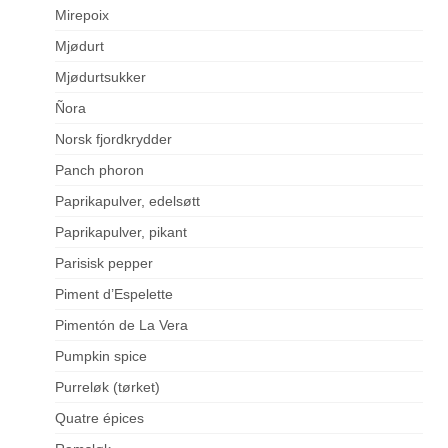
Mirepoix
Mjødurt
Mjødurtsukker
Ñora
Norsk fjordkrydder
Panch phoron
Paprikapulver, edelsøtt
Paprikapulver, pikant
Parisisk pepper
Piment d’Espelette
Pimentón de La Vera
Pumpkin spice
Purreløk (tørket)
Quatre épices