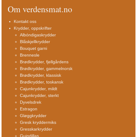
Om verdensmat.no
Kontakt oss
Krydder, oppskrifter
Albóndigaskrydder
Blåskjellkrydder
Bouquet garni
Brennesle
Brødkrydder, fjellgårdens
Brødkrydder, gammelnorsk
Brødkrydder, klassisk
Brødkrydder, toskansk
Cajunkrydder, mildt
Cajunkrydder, sterkt
Dyvelsdrek
Estragon
Gløggkrydder
Gresk kryddermiks
Gresskarkrydder
Guindillas