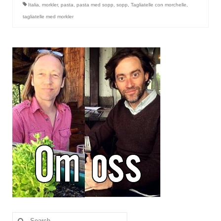
Italia
,
morkler
,
pasta
,
pasta med sopp
,
sopp
,
Tagliatelle con morchelle
,
tagliatelle med morkler
Search