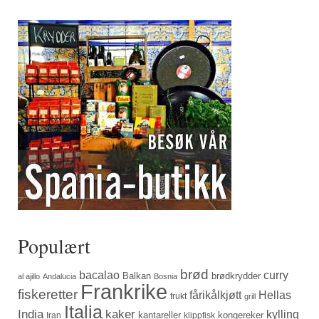
Populært
brød
bacalao
curry
Balkan
brødkrydder
al ajillo
Andalucia
Bosnia
Frankrike
fiskeretter
fårikålkjøtt
Hellas
frukt
grill
Italia
India
kaker
kylling
kantareller
kongereker
Iran
klippfisk