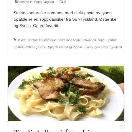
Mirepoix
posted in:
Sopp
,
Vegetar
|
0
Stekte kantareller sammen med stekt pasta av typen
Ñora
Spätzle er en soppklassiker fra Sør-Tyskland, Østerrike
Norsk fjordkrydder
og Sveits. Og en favoritt!
Paprikapulver, edelsøtt
Bayern
,
kantareller
,
Østerrike
,
pasta med sopp
,
Schwaben
,
sopp
,
Spätzle
,
Spätzle-Pfifferling-Gröstl
,
Spätzle-Pfifferling-Pfanne
,
Sveits
,
tysk pasta
,
Tyskland
Paprikapulver, pikant
Parisisk pepper
Piment d’Espelette
Purreløk (tørket)
Quatre épices
Rosépepper
Salvie