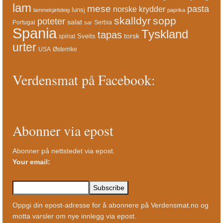
lam
mese
pasta
norske krydder
lunsj
lammekjøttdeig
paprika
skalldyr
sopp
poteter
salat
Portugal
Serbia
sar
Spania
Tyskland
tapas
torsk
Sveits
spinat
urter
USA
Østerrike
Verdensmat på Facebook:
Abonner via epost
Abonner på nettstedet via epost.
Your email:
Oppgi din epost-adresse for å abonnere på Verdensmat.no og
motta varsler om nye innlegg via epost.