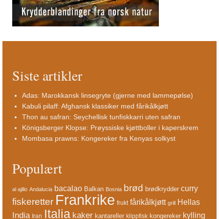
Siste artikler
Adas: Marokkansk linsegryte (gjerne med lammepølse)
Kabuli pilaff: Afghansk klassiker med fårikålkjøtt
Thon au safran: Seychellisk tunfiskkarri uten safran
Königsberger Klopse: Prøyssiske kjøttboller i kaperskrem
Mombasa prawns: Kongereker fra Kenyas solkyst
Populært
brød
bacalao
curry
Balkan
brødkrydder
al ajillo
Andalucia
Bosnia
Frankrike
fiskeretter
fårikålkjøtt
Hellas
frukt
grill
Italia
India
kaker
kylling
kantareller
kongereker
Iran
klippfisk