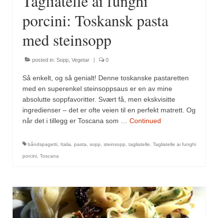
Tagliatelle ai funghi
Sar (bønneurt)
porcini: Toskansk pasta
Selleriblader
med steinsopp
Smaken av skog
posted in:
Sopp
,
Vegetar
|
0
Tapaskrydder
Så enkelt, og så genialt! Denne toskanske pastaretten
Tomatflak
med en superenkel steinsoppsaus er en av mine
absolutte soppfavoritter. Svært få, men ekskvisitte
Om oss
ingredienser – det er ofte veien til en perfekt matrett. Og
når det i tillegg er Toscana som …
Continued
Kontakt oss
Nettbutikk
båndspagetti
,
Italia
,
pasta
,
sopp
,
steinsopp
,
tagliatelle
,
Tagliatelle ai funghi
porcini
,
Toscana