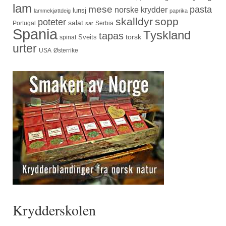
lam
mese
pasta
norske krydder
lunsj
lammekjøttdeig
paprika
skalldyr
sopp
poteter
salat
Portugal
Serbia
sar
Spania
Tyskland
tapas
torsk
Sveits
spinat
urter
USA
Østerrike
Krydderskolen