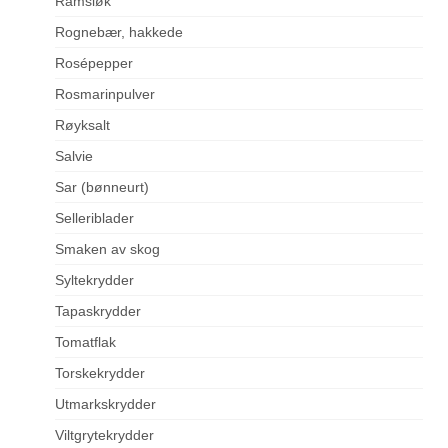
Ramsløk
Rognebær, hakkede
Rosépepper
Rosmarinpulver
Røyksalt
Salvie
Sar (bønneurt)
Selleriblader
Smaken av skog
Syltekrydder
Tapaskrydder
Tomatflak
Torskekrydder
Utmarkskrydder
Viltgrytekrydder