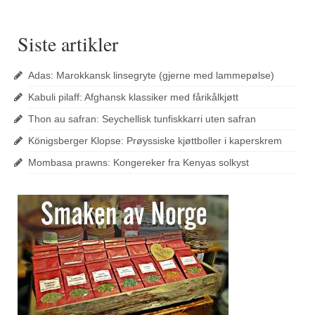
Siste artikler
Adas: Marokkansk linsegryte (gjerne med lammepølse)
Kabuli pilaff: Afghansk klassiker med fårikålkjøtt
Thon au safran: Seychellisk tunfiskkarri uten safran
Königsberger Klopse: Prøyssiske kjøttboller i kaperskrem
Mombasa prawns: Kongereker fra Kenyas solkyst