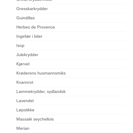
Gresskarkrydder
Guindillas
Herbes de Provence
Ingefær i biter
Isop
Julekrydder
Kjørvel
Krøderens husmannsmiks
Kvannrot
Lammekrydder, sydlandsk
Lavendel
Løpstikke
Massalé seychellois
Merian