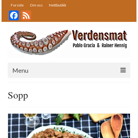
Forside
Om oss
Nettbutikk
Facebook
Feed
Menu
Forside
Sopp
Oppskrifter
Bakst
Desserter
Fisk og skalldyr