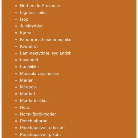
Herbes de Provence
Ingefær i biter
Isop
Julekrydder
Kjørvel
Krøderens husmannsmiks
Kvannrot
Lammekrydder, sydlandsk
Lavendel
Løpstikke
Massalé seychellois
Merian
Mirepoix
Mjødurt
Mjødurtsukker
Ñora
Norsk fjordkrydder
Panch phoron
Paprikapulver, edelsøtt
Paprikapulver, pikant