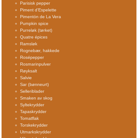
Parisisk pepper
Piment d’Espelette
Pimentón de La Vera
Pumpkin spice
Purreløk (tørket)
Quatre épices
Ramsløk
Rognebær, hakkede
Rosépepper
Rosmarinpulver
Røyksalt
Salvie
Sar (bønneurt)
Selleriblader
Smaken av skog
Syltekrydder
Tapaskrydder
Tomatflak
Torskekrydder
Utmarkskrydder