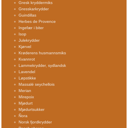
Gresk kryddermiks
Gresskarkrydder
Guindillas
Herbes de Provence
Ingefær i biter
Isop
Julekrydder
Kjørvel
Krøderens husmannsmiks
Kvannrot
Lammekrydder, sydlandsk
Lavendel
Løpstikke
Massalé seychellois
Merian
Mirepoix
Mjødurt
Mjødurtsukker
Ñora
Norsk fjordkrydder