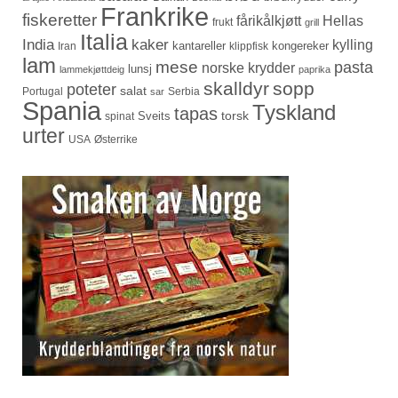
Frankrike
fiskeretter
fårikålkjøtt
Hellas
frukt
grill
Italia
India
kaker
kylling
kantareller
kongereker
Iran
klippfisk
lam
mese
pasta
norske krydder
lunsj
lammekjøttdeig
paprika
skalldyr
sopp
poteter
salat
Portugal
Serbia
sar
Spania
Tyskland
tapas
torsk
Sveits
spinat
urter
USA
Østerrike