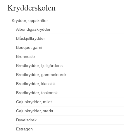
Krydderskolen
Krydder, oppskrifter
Albóndigaskrydder
Blåskjellkrydder
Bouquet garni
Brennesle
Brødkrydder, fjellgårdens
Brødkrydder, gammelnorsk
Brødkrydder, klassisk
Brødkrydder, toskansk
Cajunkrydder, mildt
Cajunkrydder, sterkt
Dyvelsdrek
Estragon