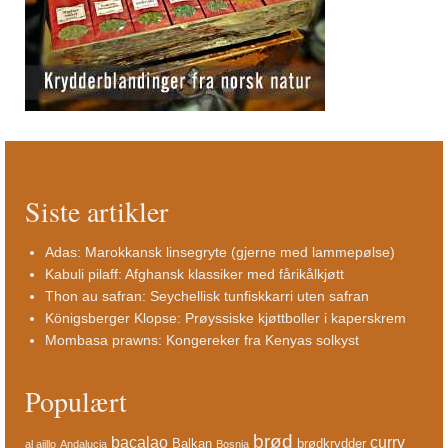
Siste artikler
Adas: Marokkansk linsegryte (gjerne med lammepølse)
Kabuli pilaff: Afghansk klassiker med fårikålkjøtt
Thon au safran: Seychellisk tunfiskkarri uten safran
Königsberger Klopse: Prøyssiske kjøttboller i kaperskrem
Mombasa prawns: Kongereker fra Kenyas solkyst
Populært
brød
bacalao
curry
Balkan
brødkrydder
al ajillo
Andalucia
Bosnia