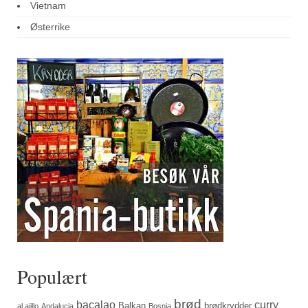
Vietnam
Østerrike
Populært
brød
bacalao
curry
Balkan
brødkrydder
al ajillo
Andalucia
Bosnia