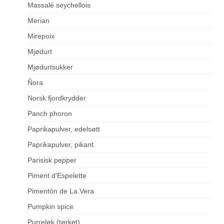
Massalé seychellois
Merian
Mirepoix
Mjødurt
Mjødurtsukker
Ñora
Norsk fjordkrydder
Panch phoron
Paprikapulver, edelsøtt
Paprikapulver, pikant
Parisisk pepper
Piment d’Espelette
Pimentón de La Vera
Pumpkin spice
Purreløk (tørket)