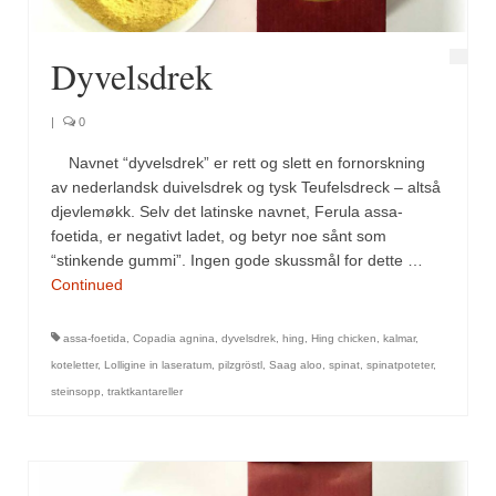
Dyvelsdrek
|
0
Navnet “dyvelsdrek” er rett og slett en fornorskning
av nederlandsk duivelsdrek og tysk Teufelsdreck – altså
djevlemøkk. Selv det latinske navnet, Ferula assa-
foetida, er negativt ladet, og betyr noe sånt som
“stinkende gummi”. Ingen gode skussmål for dette …
Continued
assa-foetida
,
Copadia agnina
,
dyvelsdrek
,
hing
,
Hing chicken
,
kalmar
,
koteletter
,
Lolligine in laseratum
,
pilzgröstl
,
Saag aloo
,
spinat
,
spinatpoteter
,
steinsopp
,
traktkantareller