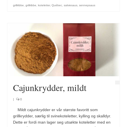
Brennesle
grillribbe
,
grillribbe
,
koteletter
,
Québec
,
salviesaus
,
sennepsaus
Cajunkrydder, mildt
Cajunkrydder, sterkt
Estragon
Guindillas
Herbes de Provence
Kjørvel
Krøderens husmannsmiks
Cajunkrydder, mildt
Løpstikke
|
0
Massalé seychellois
Mildt cajunkrydder er vår største favoritt som
grillkrydder, særlig til svinekoteletter, kylling og skalldyr.
Merian
Dette er fordi man lager seg utsøkte koteletter med en