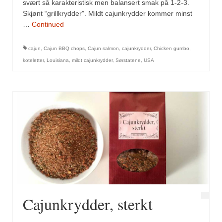
Mirepoix
svært så karakteristisk men balansert smak på 1-2-3.
Skjønt “grillkrydder”. Mildt cajunkrydder kommer minst
Ñora
…
Continued
Norsk fjordkrydder
cajun
,
Cajun BBQ chops
,
Cajun salmon
,
cajunkrydder
,
Chicken gumbo
,
koteletter
,
Louisiana
,
mildt cajunkrydder
,
Sørstatene
,
USA
Paprikapulver, edelsøtt
Paprikapulver, pikant
Parisisk pepper
Piment d’Espelette
Purreløk (tørket)
Quatre épices
Rosépepper
Cajunkrydder, sterkt
Salvie