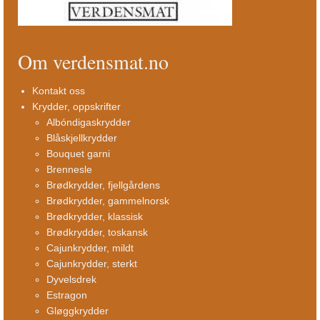
Om verdensmat.no
Kontakt oss
Krydder, oppskrifter
Albóndigaskrydder
Blåskjellkrydder
Bouquet garni
Brennesle
Brødkrydder, fjellgårdens
Brødkrydder, gammelnorsk
Brødkrydder, klassisk
Brødkrydder, toskansk
Cajunkrydder, mildt
Cajunkrydder, sterkt
Dyvelsdrek
Estragon
Gløggkrydder