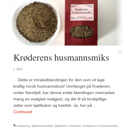
Krøderens husmannsmiks
|
0
Dette er mirakelblandingen for den som vil lage
kraftig norsk husmannskost! Unnfanget på Krøderen,
under Norefjell, har denne enkle blandingen overrasket
mang en matglad matgjest, og det til så forskjellige
retter som kjøttkaker og lutefisk. Ja, her på …
Continued
ertestuing
,
kjøttkakekrydder
,
kjøttkaker
,
koteletter
,
Krøderens husmannsmiks
,