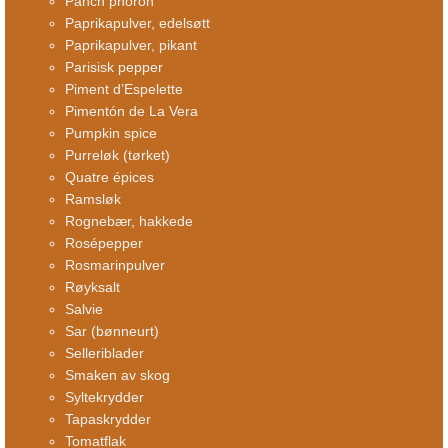
Panch phoron
Paprikapulver, edelsøtt
Paprikapulver, pikant
Parisisk pepper
Piment d’Espelette
Pimentón de La Vera
Pumpkin spice
Purreløk (tørket)
Quatre épices
Ramsløk
Rognebær, hakkede
Rosépepper
Rosmarinpulver
Røyksalt
Salvie
Sar (bønneurt)
Selleriblader
Smaken av skog
Syltekrydder
Tapaskrydder
Tomatflak