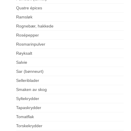
Quatre épices
Ramsløk
Rognebær, hakkede
Rosépepper
Rosmarinpulver
Røyksalt
Salvie
Sar (bønneurt)
Selleriblader
Smaken av skog
Syltekrydder
Tapaskrydder
Tomatflak
Torskekrydder