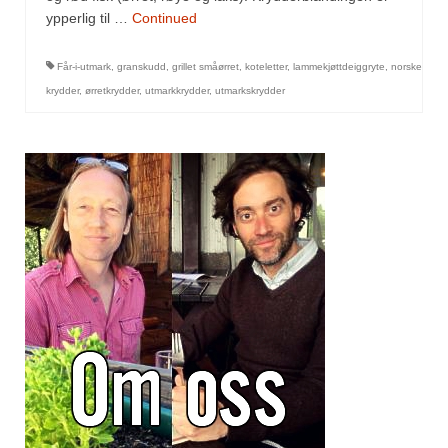
ypperlig til …
Continued
Får-i-utmark
,
granskudd
,
grillet småørret
,
koteletter
,
lammekjøttdeiggryte
,
norske
krydder
,
ørretkrydder
,
utmarkkrydder
,
utmarkskrydder