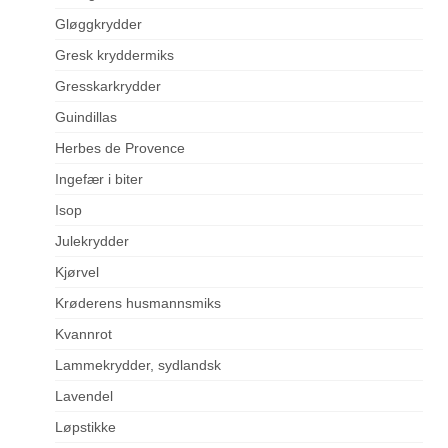
Gløggkrydder
Gresk kryddermiks
Gresskarkrydder
Guindillas
Herbes de Provence
Ingefær i biter
Isop
Julekrydder
Kjørvel
Krøderens husmannsmiks
Kvannrot
Lammekrydder, sydlandsk
Lavendel
Løpstikke