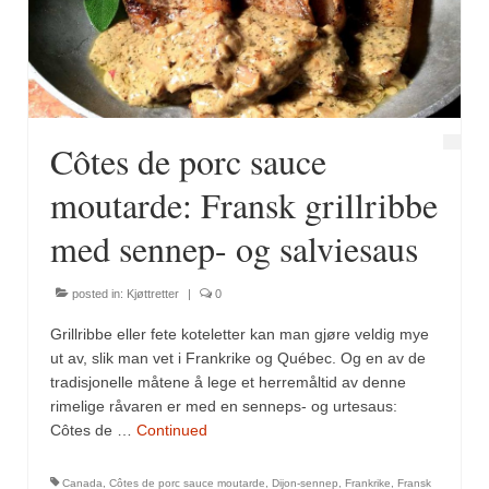
Fugl
Gryteretter
Kjøttretter
Côtes de porc sauce
Snacks
moutarde: Fransk grillribbe
Supper
med sennep- og salviesaus
Vegetar
posted in:
Kjøttretter
|
0
Olivenolje, oppskrifter
Grillribbe eller fete koteletter kan man gjøre veldig mye
Krydder, oppskrifter
ut av, slik man vet i Frankrike og Québec. Og en av de
tradisjonelle måtene å lege et herremåltid av denne
Albóndigaskrydder
rimelige råvaren er med en senneps- og urtesaus:
Côtes de …
Continued
Bouquet garni
Canada
,
Côtes de porc sauce moutarde
,
Dijon-sennep
,
Frankrike
,
Fransk