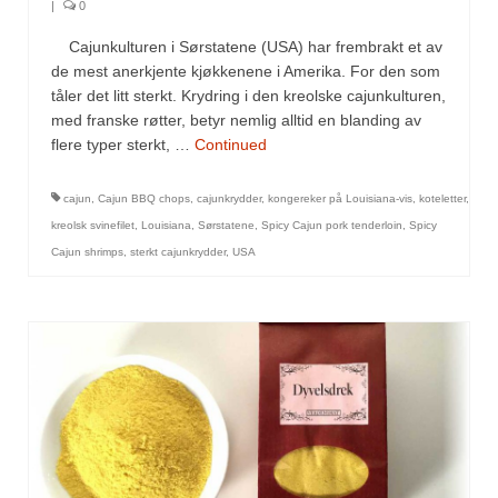
Sar (bønneurt)
|
0
Cajunkulturen i Sørstatene (USA) har frembrakt et av
Selleriblader
de mest anerkjente kjøkkenene i Amerika. For den som
tåler det litt sterkt. Krydring i den kreolske cajunkulturen,
Smaken av skog
med franske røtter, betyr nemlig alltid en blanding av
Tapaskrydder
flere typer sterkt, …
Continued
Tomatflak
cajun
,
Cajun BBQ chops
,
cajunkrydder
,
kongereker på Louisiana-vis
,
koteletter
,
kreolsk svinefilet
,
Louisiana
,
Sørstatene
,
Spicy Cajun pork tenderloin
,
Spicy
Om oss
Cajun shrimps
,
sterkt cajunkrydder
,
USA
Kontakt oss
Nettbutikk