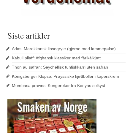
Siste artikler
Adas: Marokkansk linsegryte (gjerne med lammepølse)
Kabuli pilaff: Afghansk klassiker med fårikålkjøtt
Thon au safran: Seychellisk tunfiskkarri uten safran
Königsberger Klopse: Prøyssiske kjøttboller i kaperskrem
Mombasa prawns: Kongereker fra Kenyas solkyst