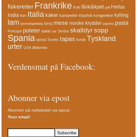
Frankrike
fiskeretter
fårikålkjøtt
Hellas
frukt
grill
Italia
India
kaker
kylling
kantareller
kongereker
Iran
klippfisk
lam
mese
pasta
norske krydder
lunsj
lammekjøttdeig
paprika
skalldyr
sopp
poteter
salat
Portugal
Serbia
sar
Spania
Tyskland
tapas
torsk
Sveits
spinat
urter
USA
Østerrike
Verdensmat på Facebook:
Abonner via epost
Abonner på nettstedet via epost.
Your email: