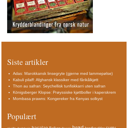
Siste artikler
Adas: Marokkansk linsegryte (gjerne med lammepølse)
Kabuli pilaff: Afghansk klassiker med fårikålkjøtt
Thon au safran: Seychellisk tunfiskkarri uten safran
Königsberger Klopse: Prøyssiske kjøttboller i kaperskrem
Mombasa prawns: Kongereker fra Kenyas solkyst
Populært
brød
bacalao
curry