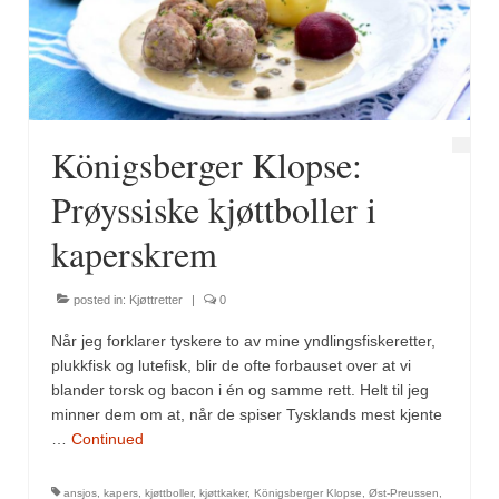
Fugl
Gryteretter
Kjøttretter
Königsberger Klopse:
Snacks
Prøyssiske kjøttboller i
Supper
kaperskrem
Vegetar
posted in:
Kjøttretter
|
0
Olivenolje, oppskrifter
Når jeg forklarer tyskere to av mine yndlingsfiskeretter,
Krydder, oppskrifter
plukkfisk og lutefisk, blir de ofte forbauset over at vi
blander torsk og bacon i én og samme rett. Helt til jeg
Albóndigaskrydder
minner dem om at, når de spiser Tysklands mest kjente
…
Continued
Bouquet garni
ansjos
,
kapers
,
kjøttboller
,
kjøttkaker
,
Königsberger Klopse
,
Øst-Preussen
,