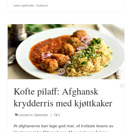
Brennesle
tyske kjøttboller
,
Tyskland
Cajunkrydder, mildt
Cajunkrydder, sterkt
Estragon
Guindillas
Herbes de Provence
Kjørvel
Krøderens husmannsmiks
Kofte pilaff: Afghansk
Løpstikke
krydderris med kjøttkaker
Massalé seychellois
posted in:
Kjøttretter
|
0
Merian
At afghanerne kan lage god mat, vil trofaste lesere av