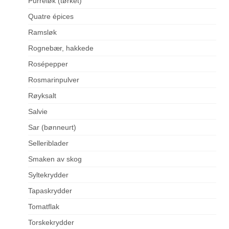
Purreløk (tørket)
Quatre épices
Ramsløk
Rognebær, hakkede
Rosépepper
Rosmarinpulver
Røyksalt
Salvie
Sar (bønneurt)
Selleriblader
Smaken av skog
Syltekrydder
Tapaskrydder
Tomatflak
Torskekrydder