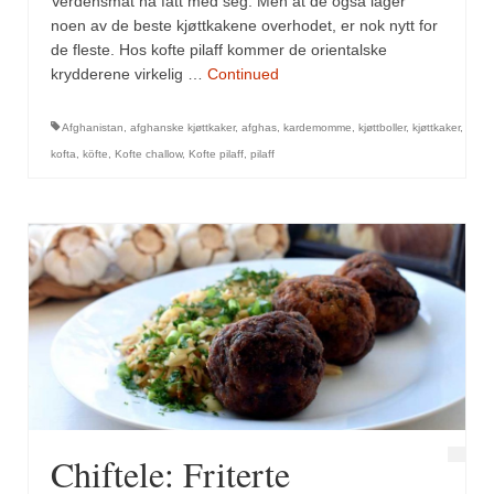
Verdensmat ha fått med seg. Men at de også lager
Mirepoix
noen av de beste kjøttkakene overhodet, er nok nytt for
Ñora
de fleste. Hos kofte pilaff kommer de orientalske
krydderene virkelig …
Continued
Norsk fjordkrydder
Afghanistan
,
afghanske kjøttkaker
,
afghas
,
kardemomme
,
kjøttboller
,
kjøttkaker
,
Paprikapulver, edelsøtt
kofta
,
köfte
,
Kofte challow
,
Kofte pilaff
,
pilaff
Paprikapulver, pikant
Parisisk pepper
Piment d’Espelette
Purreløk (tørket)
Quatre épices
Rosépepper
Salvie
Chiftele: Friterte