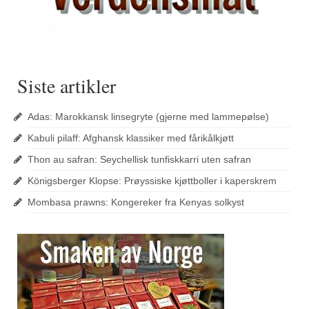
Siste artikler
Adas: Marokkansk linsegryte (gjerne med lammepølse)
Kabuli pilaff: Afghansk klassiker med fårikålkjøtt
Thon au safran: Seychellisk tunfiskkarri uten safran
Königsberger Klopse: Prøyssiske kjøttboller i kaperskrem
Mombasa prawns: Kongereker fra Kenyas solkyst