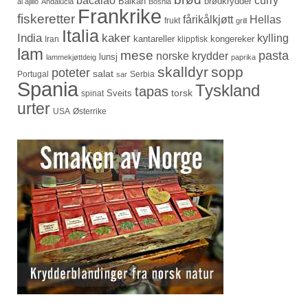
Balkan
brødkrydder
al ajillo
Andalucia
Bosnia
Frankrike
fiskeretter
fårikålkjøtt
Hellas
frukt
grill
Italia
India
kaker
kylling
kantareller
kongereker
Iran
klippfisk
lam
mese
pasta
norske krydder
lunsj
lammekjøttdeig
paprika
skalldyr
sopp
poteter
salat
Portugal
Serbia
sar
Spania
Tyskland
tapas
torsk
Sveits
spinat
urter
USA
Østerrike