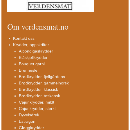
Om verdensmat.no
Kontakt oss
Krydder, oppskrifter
Albóndigaskrydder
Blåskjellkrydder
Bouquet garni
Brennesle
Brødkrydder, fjellgårdens
Brødkrydder, gammelnorsk
Brødkrydder, klassisk
Brødkrydder, toskansk
Cajunkrydder, mildt
Cajunkrydder, sterkt
Dyvelsdrek
Estragon
Gløggkrydder