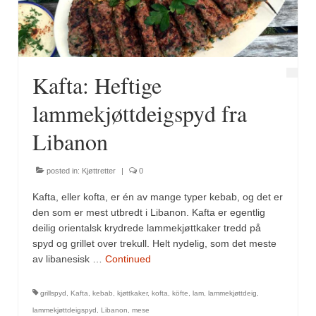
Kafta: Heftige
lammekjøttdeigspyd fra
Libanon
posted in:
Kjøttretter
|
0
Kafta, eller kofta, er én av mange typer kebab, og det er
den som er mest utbredt i Libanon. Kafta er egentlig
deilig orientalsk krydrede lammekjøttkaker tredd på
spyd og grillet over trekull. Helt nydelig, som det meste
av libanesisk …
Continued
grillspyd
,
Kafta
,
kebab
,
kjøttkaker
,
kofta
,
köfte
,
lam
,
lammekjøttdeig
,
lammekjøttdeigspyd
,
Libanon
,
mese