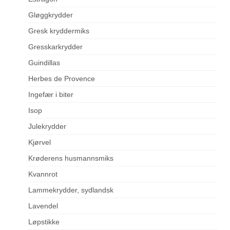
Gløggkrydder
Gresk kryddermiks
Gresskarkrydder
Guindillas
Herbes de Provence
Ingefær i biter
Isop
Julekrydder
Kjørvel
Krøderens husmannsmiks
Kvannrot
Lammekrydder, sydlandsk
Lavendel
Løpstikke