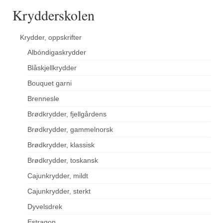
Krydderskolen
Krydder, oppskrifter
Albóndigaskrydder
Blåskjellkrydder
Bouquet garni
Brennesle
Brødkrydder, fjellgårdens
Brødkrydder, gammelnorsk
Brødkrydder, klassisk
Brødkrydder, toskansk
Cajunkrydder, mildt
Cajunkrydder, sterkt
Dyvelsdrek
Estragon