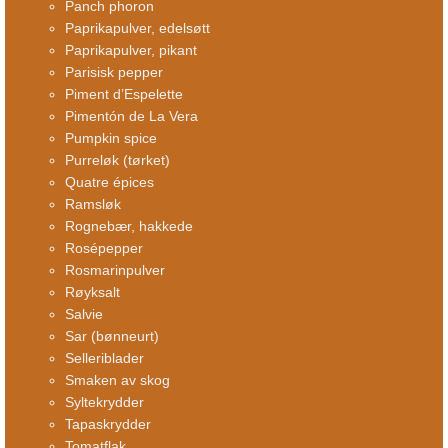
Panch phoron
Paprikapulver, edelsøtt
Paprikapulver, pikant
Parisisk pepper
Piment d’Espelette
Pimentón de La Vera
Pumpkin spice
Purreløk (tørket)
Quatre épices
Ramsløk
Rognebær, hakkede
Rosépepper
Rosmarinpulver
Røyksalt
Salvie
Sar (bønneurt)
Selleriblader
Smaken av skog
Syltekrydder
Tapaskrydder
Tomatflak