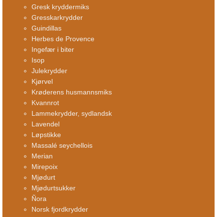
Gresk kryddermiks
Gresskarkrydder
Guindillas
Herbes de Provence
Ingefær i biter
Isop
Julekrydder
Kjørvel
Krøderens husmannsmiks
Kvannrot
Lammekrydder, sydlandsk
Lavendel
Løpstikke
Massalé seychellois
Merian
Mirepoix
Mjødurt
Mjødurtsukker
Ñora
Norsk fjordkrydder