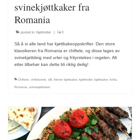
Sar (bønneurt)
svinekjøttkaker fra
Selleriblader
Romania
Smaken av skog
posted in:
Kjøttretter
|
0
Tapaskrydder
Så å si alle land har kjøttkakeoppskrifter. Den store
klassikeren fra Romania er chiftele, og disse lages av
Tomatflak
svinekjøttdeig med urter og frityrstekes i regelen. Alt
etter tilbehør kan dette bli riktig deilig!
Om oss
Kontakt oss
Chiftele
,
chiftelutele
,
dill
,
friterte kjøttkaker
,
kjøttboller
,
kjøttkaker
,
kofta
,
Romania
,
svinekjøttkaker
Nettbutikk