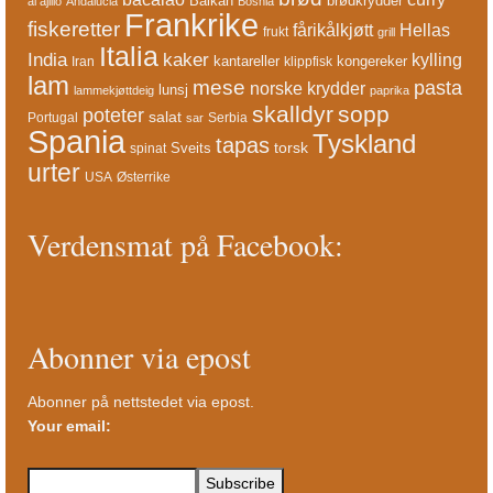
Balkan
brødkrydder
al ajillo
Andalucia
Bosnia
Frankrike
fiskeretter
fårikålkjøtt
Hellas
frukt
grill
Italia
India
kaker
kylling
kantareller
kongereker
Iran
klippfisk
lam
mese
pasta
norske krydder
lunsj
lammekjøttdeig
paprika
skalldyr
sopp
poteter
salat
Portugal
Serbia
sar
Spania
Tyskland
tapas
torsk
Sveits
spinat
urter
USA
Østerrike
Verdensmat på Facebook:
Abonner via epost
Abonner på nettstedet via epost.
Your email: