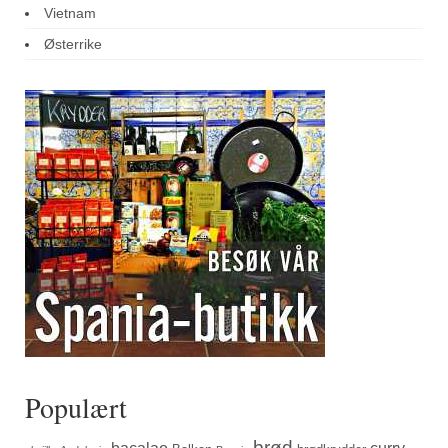
Vietnam
Østerrike
Populært
brød
bacalao
curry