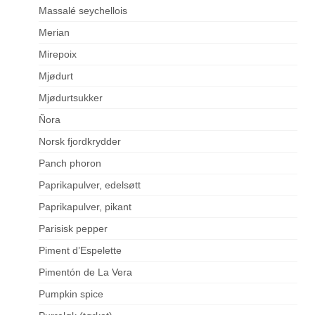
Massalé seychellois
Merian
Mirepoix
Mjødurt
Mjødurtsukker
Ñora
Norsk fjordkrydder
Panch phoron
Paprikapulver, edelsøtt
Paprikapulver, pikant
Parisisk pepper
Piment d’Espelette
Pimentón de La Vera
Pumpkin spice