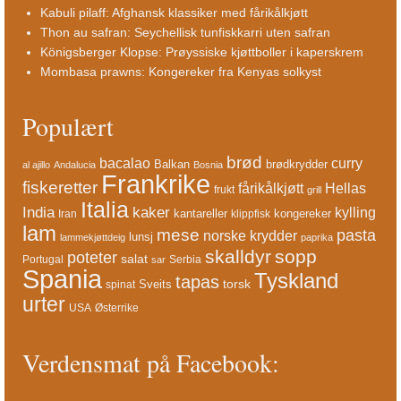
Kabuli pilaff: Afghansk klassiker med fårikålkjøtt
Thon au safran: Seychellisk tunfiskkarri uten safran
Königsberger Klopse: Prøyssiske kjøttboller i kaperskrem
Mombasa prawns: Kongereker fra Kenyas solkyst
Populært
brød
bacalao
curry
Balkan
brødkrydder
al ajillo
Andalucia
Bosnia
Frankrike
fiskeretter
fårikålkjøtt
Hellas
frukt
grill
Italia
India
kaker
kylling
kantareller
kongereker
Iran
klippfisk
lam
mese
pasta
norske krydder
lunsj
lammekjøttdeig
paprika
skalldyr
sopp
poteter
salat
Portugal
Serbia
sar
Spania
Tyskland
tapas
torsk
Sveits
spinat
urter
USA
Østerrike
Verdensmat på Facebook: