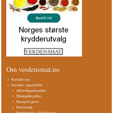
Om verdensmat.no
Kontakt oss
Krydder, oppskrifter
Albóndigaskrydder
Blåskjellkrydder
Bouquet garni
Brennesle
Brødkrydder, fjellgårdens