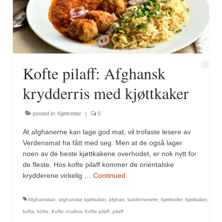
Fugl
Gryteretter
Kjøttretter
Kofte pilaff: Afghansk
Snacks
krydderris med kjøttkaker
Supper
posted in:
Kjøttretter
|
0
Vegetar
At afghanerne kan lage god mat, vil trofaste lesere av
Olivenolje, oppskrifter
Verdensmat ha fått med seg. Men at de også lager
noen av de beste kjøttkakene overhodet, er nok nytt for
Krydder, oppskrifter
de fleste. Hos kofte pilaff kommer de orientalske
krydderene virkelig …
Continued
Albóndigaskrydder
Afghanistan
,
afghanske kjøttkaker
,
afghas
,
kardemomme
,
kjøttboller
,
kjøttkaker
,
Bouquet garni
kofta
,
köfte
,
Kofte challow
,
Kofte pilaff
,
pilaff