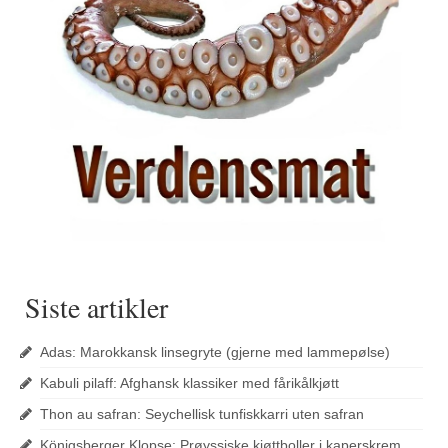
Siste artikler
Adas: Marokkansk linsegryte (gjerne med lammepølse)
Kabuli pilaff: Afghansk klassiker med fårikålkjøtt
Thon au safran: Seychellisk tunfiskkarri uten safran
Königsberger Klopse: Prøyssiske kjøttboller i kaperskrem