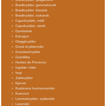
Brødkrydder, gammelnorsk
Brødkrydder, klassisk
Brødkrydder, toskansk
Cajunkrydder, mildt
Cajunkrydder, sterkt
Dyvelsdrek
Estragon
Gløggkrydder
Gresk kryddermiks
Gresskarkrydder
Guindillas
Herbes de Provence
Ingefær i biter
Isop
Julekrydder
Kjørvel
Krøderens husmannsmiks
Kvannrot
Lammekrydder, sydlandsk
Lavendel