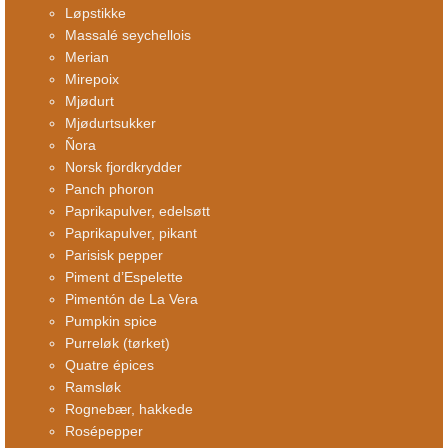
Løpstikke
Massalé seychellois
Merian
Mirepoix
Mjødurt
Mjødurtsukker
Ñora
Norsk fjordkrydder
Panch phoron
Paprikapulver, edelsøtt
Paprikapulver, pikant
Parisisk pepper
Piment d’Espelette
Pimentón de La Vera
Pumpkin spice
Purreløk (tørket)
Quatre épices
Ramsløk
Rognebær, hakkede
Rosépepper