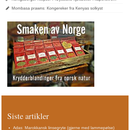
Mombasa prawns: Kongereker fra Kenyas solkyst
Siste artikler
Adas: Marokkansk linsegryte (gjerne med lammepølse)