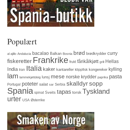
Populært
brød
bacalao
curry
Balkan
brødkrydder
al ajillo
Andalucia
Bosnia
Frankrike
fiskeretter
fårikålkjøtt
Hellas
frukt
grill
Italia
India
kaker
kylling
kantareller
kongereker
Iran
klippfisk
lam
mese
pasta
norske krydder
lunsj
lammekjøttdeig
paprika
skalldyr
sopp
poteter
salat
Portugal
Serbia
sar
Spania
Tyskland
tapas
torsk
Sveits
spinat
urter
USA
Østerrike