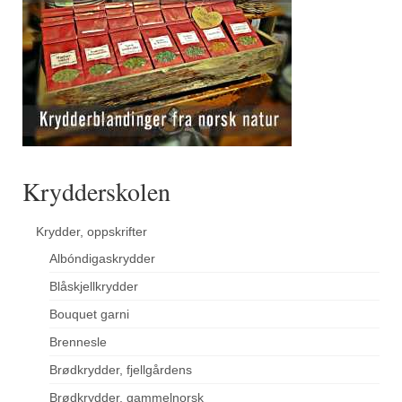
Krydderskolen
Krydder, oppskrifter
Albóndigaskrydder
Blåskjellkrydder
Bouquet garni
Brennesle
Brødkrydder, fjellgårdens
Brødkrydder, gammelnorsk