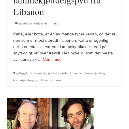
Sar (bønneurt)
Libanon
Selleriblader
posted in:
Kjøttretter
|
0
Smaken av skog
Kafta, eller kofta, er én av mange typer kebab, og det er
Tapaskrydder
den som er mest utbredt i Libanon. Kafta er egentlig
deilig orientalsk krydrede lammekjøttkaker tredd på
Tomatflak
spyd og grillet over trekull. Helt nydelig, som det meste
av libanesisk …
Continued
Om oss
Kontakt oss
grillspyd
,
Kafta
,
kebab
,
kjøttkaker
,
kofta
,
köfte
,
lam
,
lammekjøttdeig
,
lammekjøttdeigspyd
,
Libanon
,
mese
Nettbutikk