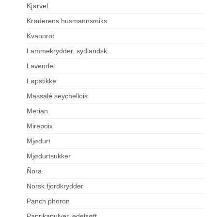
Kjørvel
Krøderens husmannsmiks
Kvannrot
Lammekrydder, sydlandsk
Lavendel
Løpstikke
Massalé seychellois
Merian
Mirepoix
Mjødurt
Mjødurtsukker
Ñora
Norsk fjordkrydder
Panch phoron
Paprikapulver, edelsøtt