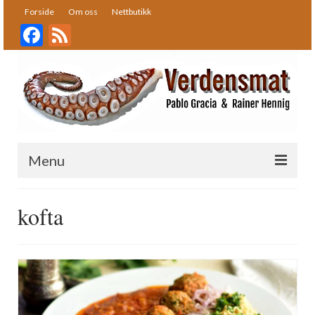
Forside
Om oss
Nettbutikk
Facebook
Feed
Menu
Forside
kofta
Oppskrifter
Bakst
Desserter
Fisk og skalldyr