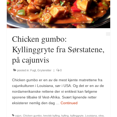
Fugl
Gryteretter
Kjøttretter
Chicken gumbo:
Snacks
Kyllinggryte fra Sørstatene,
Supper
på cajunvis
Vegetar
posted in:
Fugl
,
Gryteretter
|
0
Olivenolje, oppskrifter
Chicken gumbo er en av de mest kjente matrettene fra
Krydder, oppskrifter
cajunkulturen i Louisiana, sør i USA. Og det er en av de
nordamerikanske rettene der vi enklest kan følgene
Albóndigaskrydder
sporene tilbake til Vest-Afrika. Svært lignende retter
eksisterer nemlig den dag …
Continued
Bouquet garni
cajun
,
Chicken gumbo
,
kreolsk kylling
,
kylling
,
kyllinggryte
,
Louisiana
,
okra
,