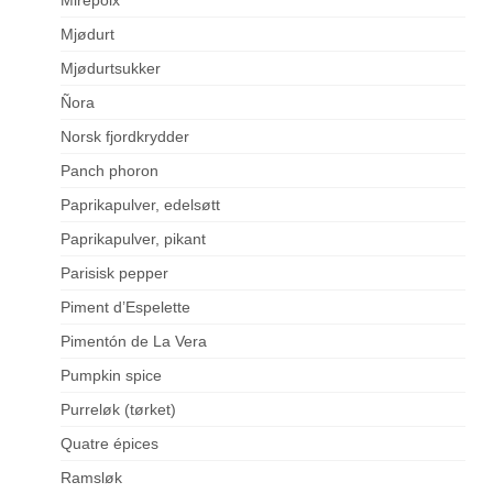
Mjødurt
Mjødurtsukker
Ñora
Norsk fjordkrydder
Panch phoron
Paprikapulver, edelsøtt
Paprikapulver, pikant
Parisisk pepper
Piment d’Espelette
Pimentón de La Vera
Pumpkin spice
Purreløk (tørket)
Quatre épices
Ramsløk