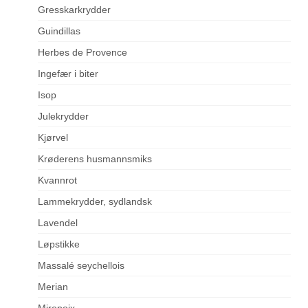
Gresskarkrydder
Guindillas
Herbes de Provence
Ingefær i biter
Isop
Julekrydder
Kjørvel
Krøderens husmannsmiks
Kvannrot
Lammekrydder, sydlandsk
Lavendel
Løpstikke
Massalé seychellois
Merian
Mirepoix