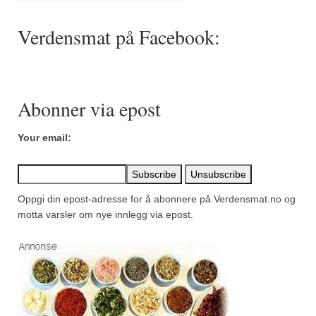
Mirepoix
Verdensmat på Facebook:
Ñora
Norsk fjordkrydder
Paprikapulver, edelsøtt
Abonner via epost
Paprikapulver, pikant
Your email:
Parisisk pepper
Piment d’Espelette
Oppgi din epost-adresse for å abonnere på Verdensmat.no og
Purreløk (tørket)
motta varsler om nye innlegg via epost.
Quatre épices
Rosépepper
Salvie