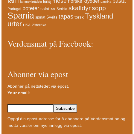
lam
mese
pasta
norske krydder
lunsj
lammekjøttdeig
paprika
skalldyr
sopp
poteter
salat
Portugal
Serbia
sar
Spania
Tyskland
tapas
torsk
Sveits
spinat
urter
USA
Østerrike
Verdensmat på Facebook:
Abonner via epost
Abonner på nettstedet via epost.
Your email:
Oppgi din epost-adresse for å abonnere på Verdensmat.no og
motta varsler om nye innlegg via epost.