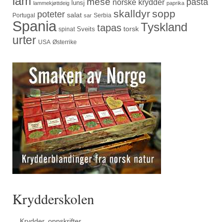
lam
mese
pasta
norske krydder
lunsj
lammekjøttdeig
paprika
skalldyr
sopp
poteter
salat
Portugal
Serbia
sar
Spania
Tyskland
tapas
torsk
Sveits
spinat
urter
USA
Østerrike
Krydderskolen
Krydder, oppskrifter