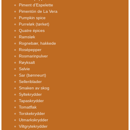
Piment d’Espelette
Pimentón de La Vera
Pumpkin spice
Purreløk (tørket)
Quatre épices
Ramsløk
Rognebær, hakkede
Rosépepper
Rosmarinpulver
Røyksalt
Salvie
Sar (bønneurt)
Selleriblader
Smaken av skog
Syltekrydder
Tapaskrydder
Tomatflak
Torskekrydder
Utmarkskrydder
Viltgrytekrydder