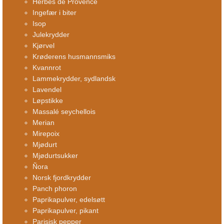
Herbes de Provence
Ingefær i biter
Isop
Julekrydder
Kjørvel
Krøderens husmannsmiks
Kvannrot
Lammekrydder, sydlandsk
Lavendel
Løpstikke
Massalé seychellois
Merian
Mirepoix
Mjødurt
Mjødurtsukker
Ñora
Norsk fjordkrydder
Panch phoron
Paprikapulver, edelsøtt
Paprikapulver, pikant
Parisisk pepper