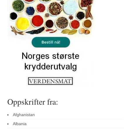
Sar (bønneurt)
Selleriblader
Smaken av skog
Tapaskrydder
Tomatflak
Om oss
Kontakt oss
Nettbutikk
Oppskrifter fra:
Afghanistan
Albania