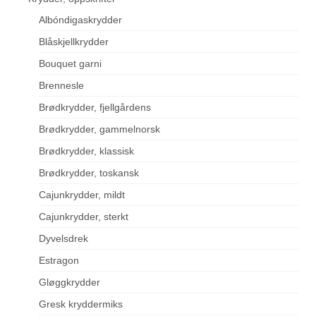
Albóndigaskrydder
Blåskjellkrydder
Bouquet garni
Brennesle
Brødkrydder, fjellgårdens
Brødkrydder, gammelnorsk
Brødkrydder, klassisk
Brødkrydder, toskansk
Cajunkrydder, mildt
Cajunkrydder, sterkt
Dyvelsdrek
Estragon
Gløggkrydder
Gresk kryddermiks