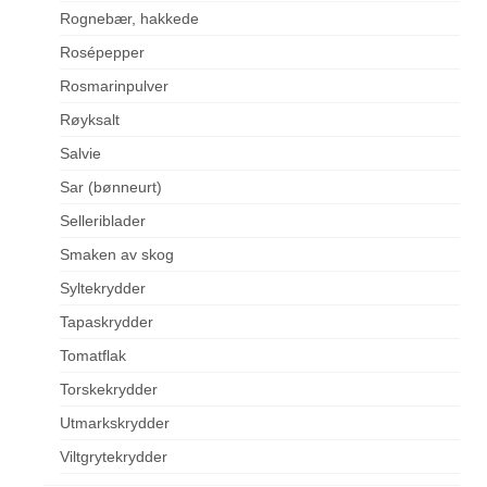
Rognebær, hakkede
Rosépepper
Rosmarinpulver
Røyksalt
Salvie
Sar (bønneurt)
Selleriblader
Smaken av skog
Syltekrydder
Tapaskrydder
Tomatflak
Torskekrydder
Utmarkskrydder
Viltgrytekrydder