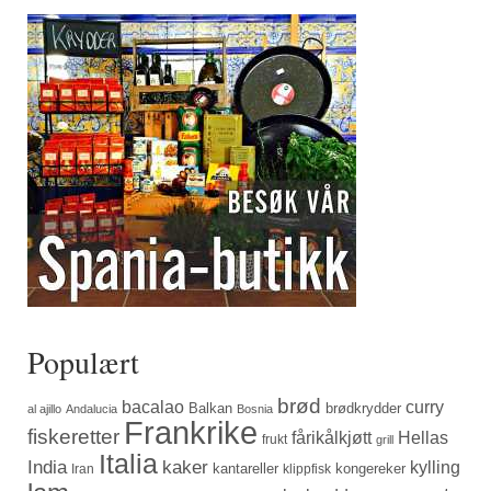
Populært
brød
bacalao
curry
Balkan
brødkrydder
al ajillo
Andalucia
Bosnia
Frankrike
fiskeretter
fårikålkjøtt
Hellas
frukt
grill
Italia
India
kaker
kylling
kantareller
kongereker
Iran
klippfisk