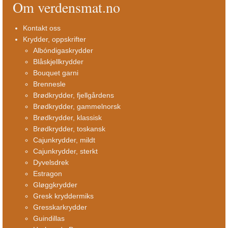
Om verdensmat.no
Kontakt oss
Krydder, oppskrifter
Albóndigaskrydder
Blåskjellkrydder
Bouquet garni
Brennesle
Brødkrydder, fjellgårdens
Brødkrydder, gammelnorsk
Brødkrydder, klassisk
Brødkrydder, toskansk
Cajunkrydder, mildt
Cajunkrydder, sterkt
Dyvelsdrek
Estragon
Gløggkrydder
Gresk kryddermiks
Gresskarkrydder
Guindillas