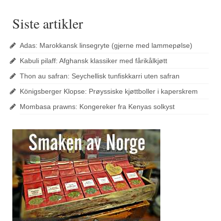
Siste artikler
Adas: Marokkansk linsegryte (gjerne med lammepølse)
Kabuli pilaff: Afghansk klassiker med fårikålkjøtt
Thon au safran: Seychellisk tunfiskkarri uten safran
Königsberger Klopse: Prøyssiske kjøttboller i kaperskrem
Mombasa prawns: Kongereker fra Kenyas solkyst