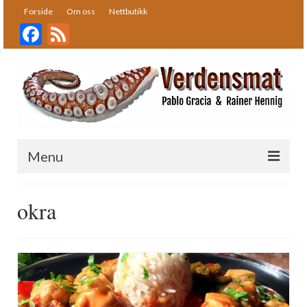
Forside
Om oss
Nettbutikk
Facebook
Feed
Menu
Forside
okra
Oppskrifter
Bakst
Desserter
Fisk og skalldyr