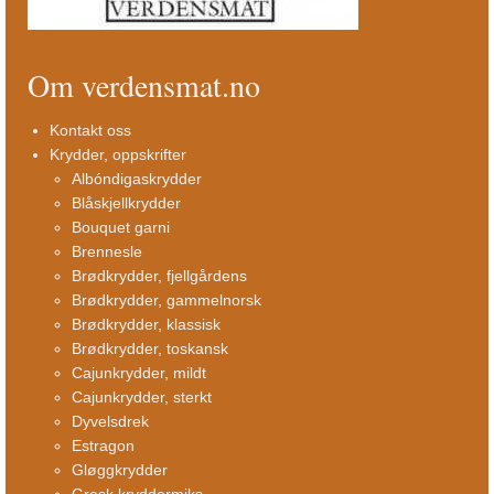
Om verdensmat.no
Kontakt oss
Krydder, oppskrifter
Albóndigaskrydder
Blåskjellkrydder
Bouquet garni
Brennesle
Brødkrydder, fjellgårdens
Brødkrydder, gammelnorsk
Brødkrydder, klassisk
Brødkrydder, toskansk
Cajunkrydder, mildt
Cajunkrydder, sterkt
Dyvelsdrek
Estragon
Gløggkrydder