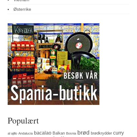
Østerrike
Populært
brød
bacalao
curry
Balkan
brødkrydder
al ajillo
Andalucia
Bosnia