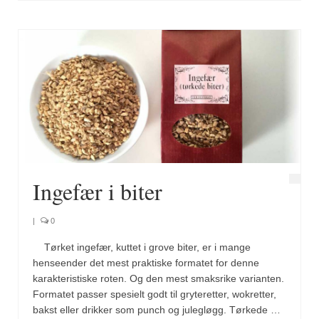
Brennesle
Cajunkrydder, mildt
Cajunkrydder, sterkt
Estragon
Guindillas
Herbes de Provence
Kjørvel
Ingefær i biter
Krøderens husmannsmiks
|
0
Løpstikke
Tørket ingefær, kuttet i grove biter, er i mange
Massalé seychellois
henseender det mest praktiske formatet for denne
karakteristiske roten. Og den mest smaksrike varianten.
Merian
Formatet passer spesielt godt til gryteretter, wokretter,
bakst eller drikker som punch og julegløgg. Tørkede …