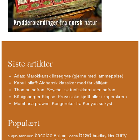
Siste artikler
Adas: Marokkansk linsegryte (gjerne med lammepølse)
Kabuli pilaff: Afghansk klassiker med fårikålkjøtt
Thon au safran: Seychellisk tunfiskkarri uten safran
Königsberger Klopse: Prøyssiske kjøttboller i kaperskrem
Mombasa prawns: Kongereker fra Kenyas solkyst
Populært
brød
bacalao
curry
Balkan
brødkrydder
al ajillo
Andalucia
Bosnia