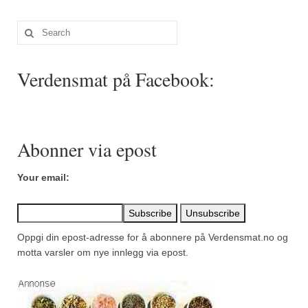
Sar (bønneurt)
Search
Selleriblader
for:
Smaken av skog
Verdensmat på Facebook:
Tapaskrydder
Tomatflak
Abonner via epost
Om oss
Kontakt oss
Your email:
Nettbutikk
Oppgi din epost-adresse for å abonnere på Verdensmat.no og
motta varsler om nye innlegg via epost.