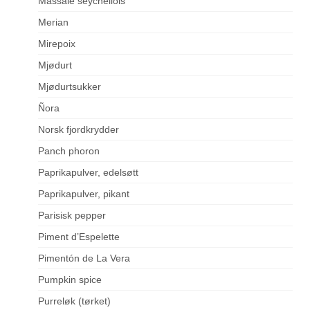
Massalé seychellois
Merian
Mirepoix
Mjødurt
Mjødurtsukker
Ñora
Norsk fjordkrydder
Panch phoron
Paprikapulver, edelsøtt
Paprikapulver, pikant
Parisisk pepper
Piment d’Espelette
Pimentón de La Vera
Pumpkin spice
Purreløk (tørket)