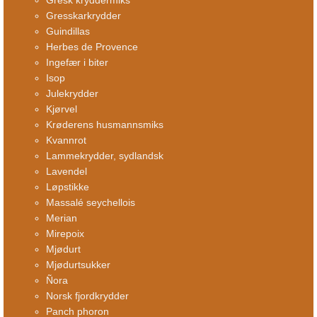
Gresk kryddermiks
Gresskarkrydder
Guindillas
Herbes de Provence
Ingefær i biter
Isop
Julekrydder
Kjørvel
Krøderens husmannsmiks
Kvannrot
Lammekrydder, sydlandsk
Lavendel
Løpstikke
Massalé seychellois
Merian
Mirepoix
Mjødurt
Mjødurtsukker
Ñora
Norsk fjordkrydder
Panch phoron