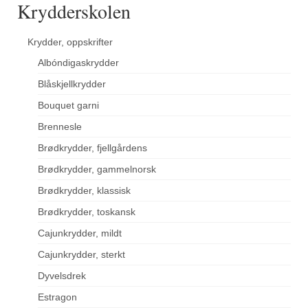
Krydderskolen
Krydder, oppskrifter
Albóndigaskrydder
Blåskjellkrydder
Bouquet garni
Brennesle
Brødkrydder, fjellgårdens
Brødkrydder, gammelnorsk
Brødkrydder, klassisk
Brødkrydder, toskansk
Cajunkrydder, mildt
Cajunkrydder, sterkt
Dyvelsdrek
Estragon