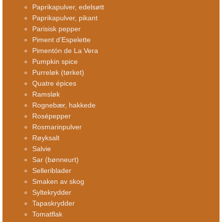
Paprikapulver, edelsøtt
Paprikapulver, pikant
Parisisk pepper
Piment d’Espelette
Pimentón de La Vera
Pumpkin spice
Purreløk (tørket)
Quatre épices
Ramsløk
Rognebær, hakkede
Rosépepper
Rosmarinpulver
Røyksalt
Salvie
Sar (bønneurt)
Selleriblader
Smaken av skog
Syltekrydder
Tapaskrydder
Tomatflak