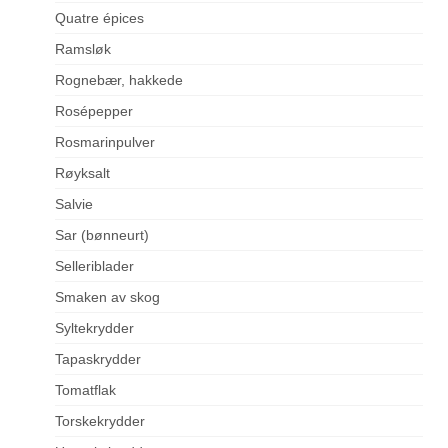
Quatre épices
Ramsløk
Rognebær, hakkede
Rosépepper
Rosmarinpulver
Røyksalt
Salvie
Sar (bønneurt)
Selleriblader
Smaken av skog
Syltekrydder
Tapaskrydder
Tomatflak
Torskekrydder