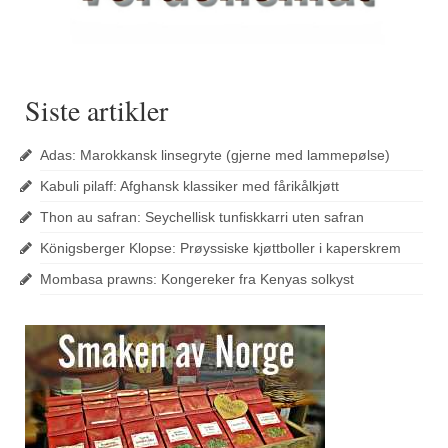
Siste artikler
Adas: Marokkansk linsegryte (gjerne med lammepølse)
Kabuli pilaff: Afghansk klassiker med fårikålkjøtt
Thon au safran: Seychellisk tunfiskkarri uten safran
Königsberger Klopse: Prøyssiske kjøttboller i kaperskrem
Mombasa prawns: Kongereker fra Kenyas solkyst