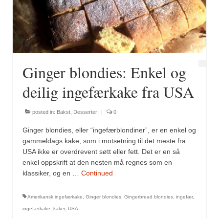
Fugl
Gryteretter
Kjøttretter
Ginger blondies: Enkel og
Snacks
deilig ingefærkake fra USA
Supper
posted in:
Bakst
,
Desserter
|
0
Vegetar
Ginger blondies, eller “ingefærblondiner”, er en enkel og
Olivenolje, oppskrifter
gammeldags kake, som i motsetning til det meste fra
USA ikke er overdrevent søtt eller fett. Det er en så
Krydder, oppskrifter
enkel oppskrift at den nesten må regnes som en
klassiker, og en …
Continued
Albóndigaskrydder
Amerikansk ingefærkake
,
Ginger blondies
,
Gingerbread blondies
,
ingefær
,
Bouquet garni
ingefærkake
,
kaker
,
USA