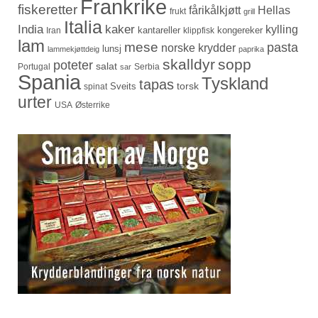
Frankrike
fiskeretter
fårikålkjøtt
Hellas
frukt
grill
Italia
India
kaker
kylling
kantareller
kongereker
Iran
klippfisk
lam
mese
pasta
norske krydder
lunsj
lammekjøttdeig
paprika
skalldyr
sopp
poteter
salat
Portugal
Serbia
sar
Spania
Tyskland
tapas
torsk
Sveits
spinat
urter
USA
Østerrike