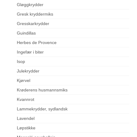
Gløggkrydder
Gresk kryddermiks
Gresskarkrydder
Guindillas
Herbes de Provence
Ingefær i biter
Isop
Julekrydder
Kjørvel
Krøderens husmannsmiks
Kvannrot
Lammekrydder, sydlandsk
Lavendel
Løpstikke