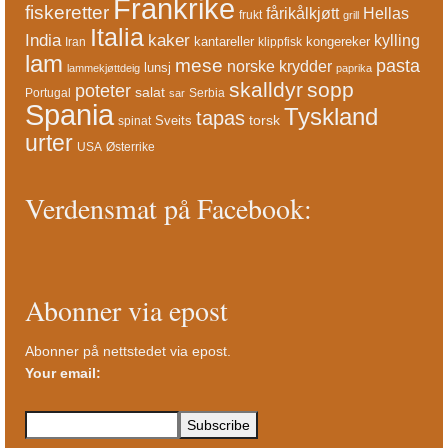
Frankrike
fiskeretter
fårikålkjøtt
Hellas
frukt
grill
Italia
India
kaker
kylling
kantareller
kongereker
Iran
klippfisk
lam
mese
pasta
norske krydder
lunsj
lammekjøttdeig
paprika
skalldyr
sopp
poteter
salat
Portugal
Serbia
sar
Spania
Tyskland
tapas
torsk
Sveits
spinat
urter
USA
Østerrike
Verdensmat på Facebook:
Abonner via epost
Abonner på nettstedet via epost.
Your email: