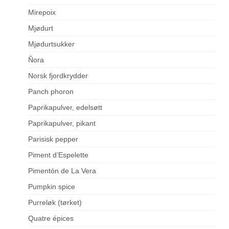
Mirepoix
Mjødurt
Mjødurtsukker
Ñora
Norsk fjordkrydder
Panch phoron
Paprikapulver, edelsøtt
Paprikapulver, pikant
Parisisk pepper
Piment d’Espelette
Pimentón de La Vera
Pumpkin spice
Purreløk (tørket)
Quatre épices