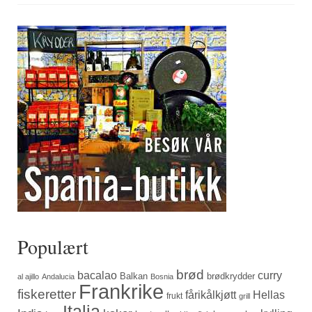
Populært
brød
bacalao
curry
Balkan
brødkrydder
al ajillo
Andalucia
Bosnia
Frankrike
fiskeretter
fårikålkjøtt
Hellas
frukt
grill
Italia