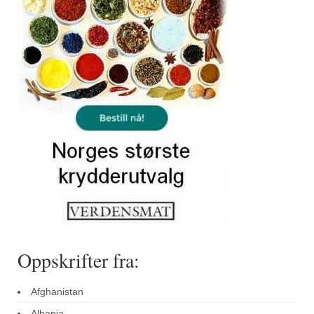
Sar (bønneurt)
Selleriblader
Smaken av skog
Tapaskrydder
Tomatflak
Om oss
Kontakt oss
Nettbutikk
Oppskrifter fra:
Afghanistan
Albania