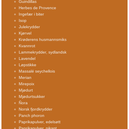
Guindillas
Herbes de Provence
Ingefær i biter
Isop
Julekrydder
Kjørvel
Krøderens husmannsmiks
Kvannrot
Lammekrydder, sydlandsk
Lavendel
Løpstikke
Massalé seychellois
Merian
Mirepoix
Mjødurt
Mjødurtsukker
Ñora
Norsk fjordkrydder
Panch phoron
Paprikapulver, edelsøtt
Paprikapulver, pikant