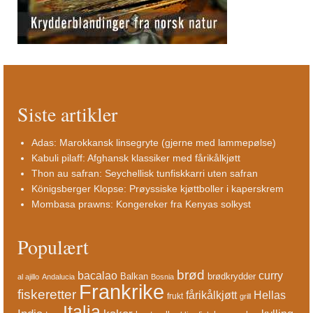
Siste artikler
Adas: Marokkansk linsegryte (gjerne med lammepølse)
Kabuli pilaff: Afghansk klassiker med fårikålkjøtt
Thon au safran: Seychellisk tunfiskkarri uten safran
Königsberger Klopse: Prøyssiske kjøttboller i kaperskrem
Mombasa prawns: Kongereker fra Kenyas solkyst
Populært
brød
bacalao
curry
Balkan
brødkrydder
al ajillo
Andalucia
Bosnia
Frankrike
fiskeretter
fårikålkjøtt
Hellas
frukt
grill
Italia