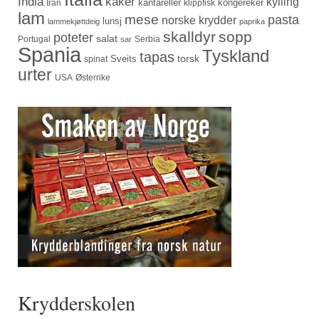
India
kaker
kylling
kantareller
kongereker
Iran
klippfisk
lam
mese
pasta
norske krydder
lunsj
lammekjøttdeig
paprika
skalldyr
sopp
poteter
salat
Portugal
Serbia
sar
Spania
Tyskland
tapas
torsk
Sveits
spinat
urter
USA
Østerrike
Krydderskolen