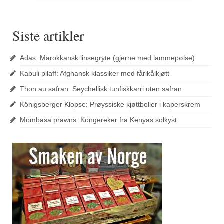
Siste artikler
Adas: Marokkansk linsegryte (gjerne med lammepølse)
Kabuli pilaff: Afghansk klassiker med fårikålkjøtt
Thon au safran: Seychellisk tunfiskkarri uten safran
Königsberger Klopse: Prøyssiske kjøttboller i kaperskrem
Mombasa prawns: Kongereker fra Kenyas solkyst