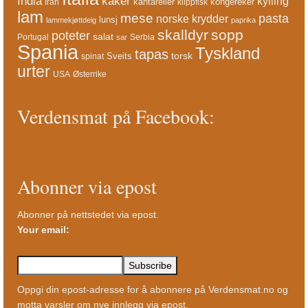
India
kaker
kylling
kantareller
kongereker
Iran
klippfisk
lam
mese
pasta
norske krydder
lunsj
lammekjøttdeig
paprika
skalldyr
sopp
poteter
salat
Portugal
Serbia
sar
Spania
Tyskland
tapas
torsk
Sveits
spinat
urter
USA
Østerrike
Verdensmat på Facebook:
Abonner via epost
Abonner på nettstedet via epost.
Your email:
Oppgi din epost-adresse for å abonnere på Verdensmat.no og
motta varsler om nye innlegg via epost.