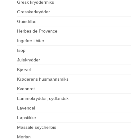
Gresk kryddermiks
Gresskarkrydder
Guindillas
Herbes de Provence
Ingefær i biter
Isop
Julekrydder
Kjørvel
Krøderens husmannsmiks
Kvannrot
Lammekrydder, sydlandsk
Lavendel
Løpstikke
Massalé seychellois
Merian