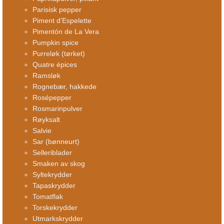
Parisisk pepper
Piment d’Espelette
Pimentón de La Vera
Pumpkin spice
Purreløk (tørket)
Quatre épices
Ramsløk
Rognebær, hakkede
Rosépepper
Rosmarinpulver
Røyksalt
Salvie
Sar (bønneurt)
Selleriblader
Smaken av skog
Syltekrydder
Tapaskrydder
Tomatflak
Torskekrydder
Utmarkskrydder