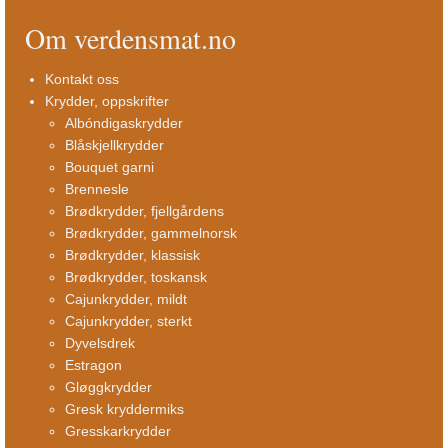
Om verdensmat.no
Kontakt oss
Krydder, oppskrifter
Albóndigaskrydder
Blåskjellkrydder
Bouquet garni
Brennesle
Brødkrydder, fjellgårdens
Brødkrydder, gammelnorsk
Brødkrydder, klassisk
Brødkrydder, toskansk
Cajunkrydder, mildt
Cajunkrydder, sterkt
Dyvelsdrek
Estragon
Gløggkrydder
Gresk kryddermiks
Gresskarkrydder