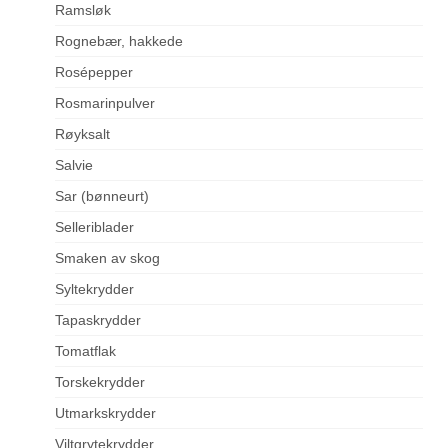
Ramsløk
Rognebær, hakkede
Rosépepper
Rosmarinpulver
Røyksalt
Salvie
Sar (bønneurt)
Selleriblader
Smaken av skog
Syltekrydder
Tapaskrydder
Tomatflak
Torskekrydder
Utmarkskrydder
Viltgrytekrydder