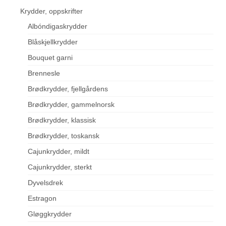
Krydder, oppskrifter
Albóndigaskrydder
Blåskjellkrydder
Bouquet garni
Brennesle
Brødkrydder, fjellgårdens
Brødkrydder, gammelnorsk
Brødkrydder, klassisk
Brødkrydder, toskansk
Cajunkrydder, mildt
Cajunkrydder, sterkt
Dyvelsdrek
Estragon
Gløggkrydder