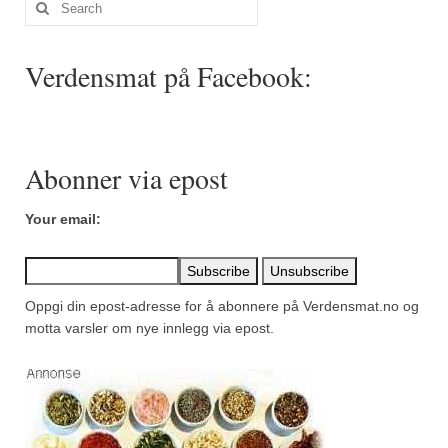
Search
Mirepoix
for:
Ñora
Verdensmat på Facebook:
Norsk fjordkrydder
Paprikapulver, edelsøtt
Paprikapulver, pikant
Abonner via epost
Parisisk pepper
Your email:
Piment d’Espelette
Purreløk (tørket)
Oppgi din epost-adresse for å abonnere på Verdensmat.no og
motta varsler om nye innlegg via epost.
Quatre épices
Rosépepper
Salvie