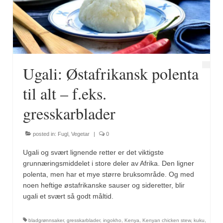
Fugl
Gryteretter
Kjøttretter
Ugali: Østafrikansk polenta
Snacks
til alt – f.eks.
Supper
gresskarblader
Vegetar
posted in:
Fugl
,
Vegetar
|
0
Olivenolje, oppskrifter
Ugali og svært lignende retter er det viktigste
Krydder, oppskrifter
grunnæringsmiddelet i store deler av Afrika. Den ligner
polenta, men har et mye større bruksområde. Og med
Albóndigaskrydder
noen heftige østafrikanske sauser og sideretter, blir
ugali et svært så godt måltid.
Bouquet garni
bladgrønnsaker
,
gresskarblader
,
ingokho
,
Kenya
,
Kenyan chicken stew
,
kuku
,