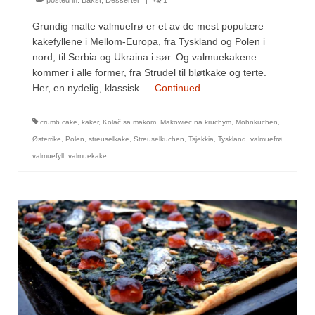
Grundig malte valmuefrø er et av de mest populære
kakefyllene i Mellom-Europa, fra Tyskland og Polen i
nord, til Serbia og Ukraina i sør. Og valmuekakene
kommer i alle former, fra Strudel til bløtkake og terte.
Her, en nydelig, klassisk …
Continued
crumb cake
,
kaker
,
Kolač sa makom
,
Makowiec na kruchym
,
Mohnkuchen
,
Østerrike
,
Polen
,
streuselkake
,
Streuselkuchen
,
Tsjekkia
,
Tyskland
,
valmuefrø
,
valmuefyll
,
valmuekake