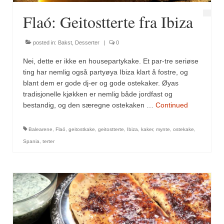
Flaó: Geitostterte fra Ibiza
posted in:
Bakst
,
Desserter
|
0
Nei, dette er ikke en housepartykake. Et par-tre seriøse
ting har nemlig også partyøya Ibiza klart å fostre, og
blant dem er gode dj-er og gode ostekaker. Øyas
tradisjonelle kjøkken er nemlig både jordfast og
bestandig, og den særegne ostekaken …
Continued
Balearene
,
Flaó
,
geitostkake
,
geitostterte
,
Ibiza
,
kaker
,
mynte
,
ostekake
,
Spania
,
terter