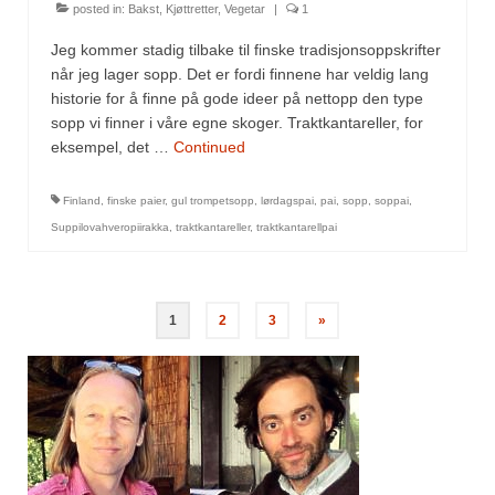
posted in:
Bakst
,
Kjøttretter
,
Vegetar
|
1
Jeg kommer stadig tilbake til finske tradisjonsoppskrifter
når jeg lager sopp. Det er fordi finnene har veldig lang
historie for å finne på gode ideer på nettopp den type
sopp vi finner i våre egne skoger. Traktkantareller, for
eksempel, det …
Continued
Finland
,
finske paier
,
gul trompetsopp
,
lørdagspai
,
pai
,
sopp
,
soppai
,
Suppilovahveropiirakka
,
traktkantareller
,
traktkantarellpai
1
2
3
»