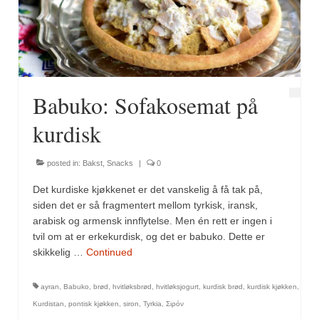
Fugl
Gryteretter
Kjøttretter
Babuko: Sofakosemat på
Snacks
kurdisk
Supper
posted in:
Bakst
,
Snacks
|
0
Vegetar
Det kurdiske kjøkkenet er det vanskelig å få tak på,
Olivenolje, oppskrifter
siden det er så fragmentert mellom tyrkisk, iransk,
arabisk og armensk innflytelse. Men én rett er ingen i
Krydder, oppskrifter
tvil om at er erkekurdisk, og det er babuko. Dette er
skikkelig …
Continued
Albóndigaskrydder
ayran
,
Babuko
,
brød
,
hvitløksbrød
,
hvitløksjogurt
,
kurdisk brød
,
kurdisk kjøkken
,
Bouquet garni
Kurdistan
,
pontisk kjøkken
,
siron
,
Tyrkia
,
Σιρόν