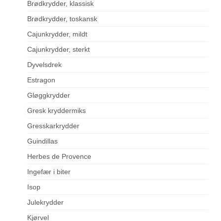
Brødkrydder, klassisk
Brødkrydder, toskansk
Cajunkrydder, mildt
Cajunkrydder, sterkt
Dyvelsdrek
Estragon
Gløggkrydder
Gresk kryddermiks
Gresskarkrydder
Guindillas
Herbes de Provence
Ingefær i biter
Isop
Julekrydder
Kjørvel