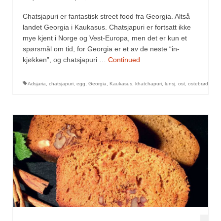
Chatsjapuri er fantastisk street food fra Georgia. Altså
landet Georgia i Kaukasus. Chatsjapuri er fortsatt ikke
mye kjent i Norge og Vest-Europa, men det er kun et
spørsmål om tid, for Georgia er et av de neste “in-
kjøkken”, og chatsjapuri …
Continued
Adsjaria
,
chatsjapuri
,
egg
,
Georgia
,
Kaukasus
,
khatchapuri
,
lunsj
,
ost
,
ostebrød