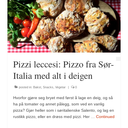
Pizzi leccesi: Pizzo fra Sør-
Italia med alt i deigen
posted in:
Bakst
,
Snacks
,
Vegetar
|
0
Hvorfor gjøre seg bryet med først å lage en deig, og så
ha på tomater og annet pålegg, som ved en vanlig
pizza? Gjør heller som i søritalienske Salento, og lag en
rustikk pizzo, eller en drøss med pizzi. Her …
Continued