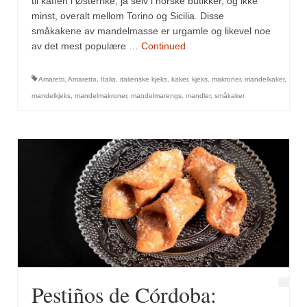
til kaffen i Østerrike, ja selv i norske butikker, og ikke
Mirepoix
minst, overalt mellom Torino og Sicilia. Disse
Ñora
småkakene av mandelmasse er urgamle og likevel noe
av det mest populære …
Continued
Norsk fjordkrydder
Amaretti
,
Amaretto
,
Italia
,
italienske kjeks
,
kaker
,
kjeks
,
makroner
,
mandelkaker
,
Paprikapulver, edelsøtt
mandelkjeks
,
mandelmakroner
,
mandelmarengs
,
mandler
,
småkaker
Paprikapulver, pikant
Parisisk pepper
Piment d’Espelette
Purreløk (tørket)
Quatre épices
Rosépepper
Salvie
Pestiños de Córdoba: