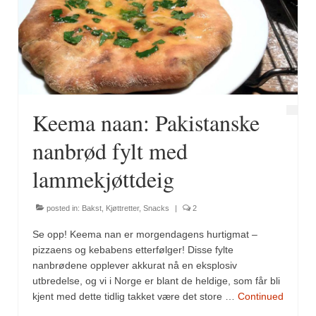
Keema naan: Pakistanske
nanbrød fylt med
lammekjøttdeig
posted in:
Bakst
,
Kjøttretter
,
Snacks
|
2
Se opp! Keema nan er morgendagens hurtigmat –
pizzaens og kebabens etterfølger! Disse fylte
nanbrødene opplever akkurat nå en eksplosiv
utbredelse, og vi i Norge er blant de heldige, som får bli
kjent med dette tidlig takket være det store …
Continued