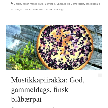
Galicia
,
kaker
,
mandelkake
,
Santiago
,
Santiago de Compostela
,
santiagokake
,
Spania
,
spansk mandelkake
,
Tarta de Santiago
Mustikkapiirakka: God,
gammeldags, finsk
blåbærpai