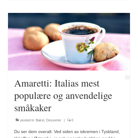
Brennesle
Cajunkrydder, mildt
Cajunkrydder, sterkt
Estragon
Guindillas
Herbes de Provence
Kjørvel
Amaretti: Italias mest
Krøderens husmannsmiks
populære og anvendelige
Løpstikke
småkaker
Massalé seychellois
posted in:
Bakst
,
Desserter
|
0
Merian
Du ser dem overalt: Ved siden av iskremen i Tyskland,