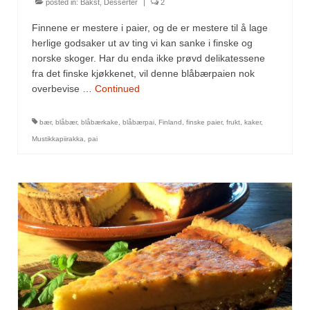
posted in:
Bakst
,
Desserter
|
2
Finnene er mestere i paier, og de er mestere til å lage
herlige godsaker ut av ting vi kan sanke i finske og
norske skoger. Har du enda ikke prøvd delikatessene
fra det finske kjøkkenet, vil denne blåbærpaien nok
overbevise …
Continued
bær
,
blåbær
,
blåbærkake
,
blåbærpai
,
Finland
,
finske paier
,
frukt
,
kaker
,
Mustikkapiirakka
,
pai