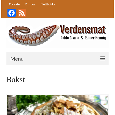
Forside
Om oss
Nettbutikk
Facebook
Feed
Menu
Forside
Bakst
Oppskrifter
Bakst
Desserter
Fisk og skalldyr