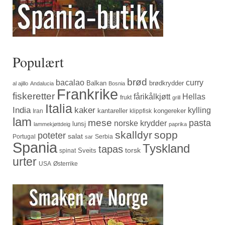
Populært
brød
bacalao
curry
Balkan
brødkrydder
al ajillo
Andalucia
Bosnia
Frankrike
fiskeretter
fårikålkjøtt
Hellas
frukt
grill
Italia
India
kaker
kylling
kantareller
kongereker
Iran
klippfisk
lam
mese
pasta
norske krydder
lunsj
lammekjøttdeig
paprika
skalldyr
sopp
poteter
salat
Portugal
Serbia
sar
Spania
Tyskland
tapas
torsk
Sveits
spinat
urter
USA
Østerrike