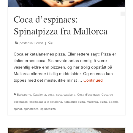
Coca d’espinacs:
Spinatpizza fra Mallorca
posted in:
Bakst
|
0
Coca er katalanernes pizza. Eller rettere sagt: Pizza er
italienernes coca. Sistnevnte antas nemlig å være
vesentlig eldre enn pizzaen, og har trolig oppstått på
Mallorca allerede i tidlig middelalder. Og en coca kan
toppes med det meste, ikke minst …
Continued
Balearene
,
Catalonia
,
coca
,
coca catalana
,
Coca d'espinacs
,
Coca de
espinacas
,
espinacas a la catalana
,
katalansk pizza
,
Mallorca
,
pizza
,
Spania
,
spinat
,
spinatcoca
,
spinatpizza