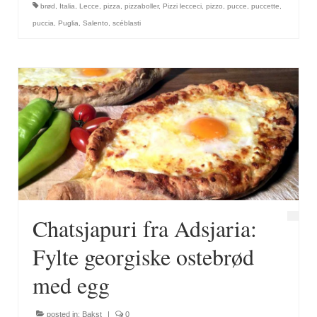
brød
,
Italia
,
Lecce
,
pizza
,
pizzaboller
,
Pizzi lecceci
,
pizzo
,
pucce
,
puccette
,
puccia
,
Puglia
,
Salento
,
scéblasti
Chatsjapuri fra Adsjaria:
Fylte georgiske ostebrød
med egg
posted in:
Bakst
|
0