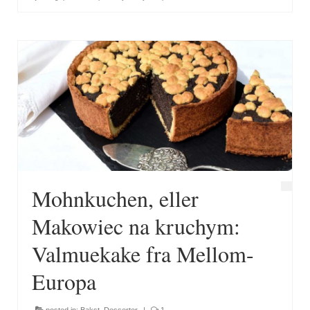
Mohnkuchen, eller
Makowiec na kruchym:
Valmuekake fra Mellom-
Europa
posted in:
Bakst
,
Desserter
|
1