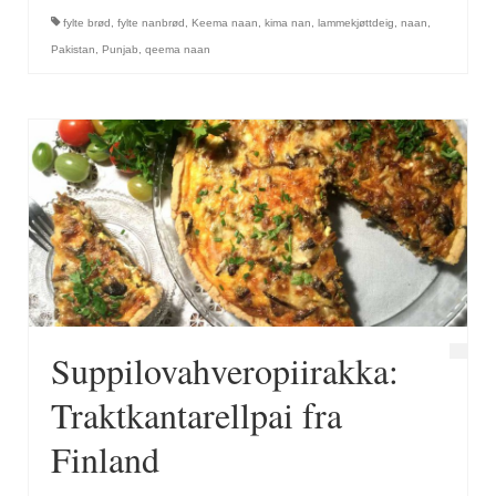
fylte brød
,
fylte nanbrød
,
Keema naan
,
kima nan
,
lammekjøttdeig
,
naan
,
Pakistan
,
Punjab
,
qeema naan
Suppilovahveropiirakka:
Traktkantarellpai fra
Finland