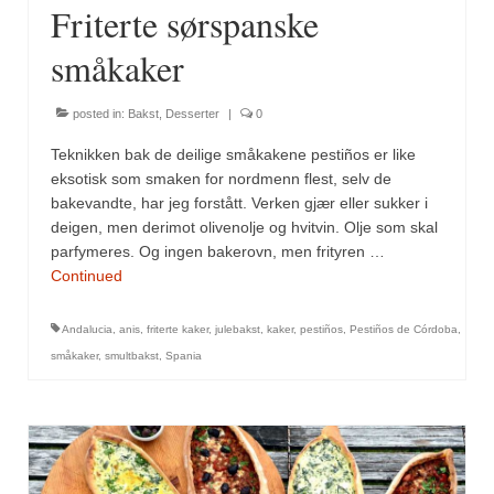
Sar (bønneurt)
Friterte sørspanske
Selleriblader
småkaker
Smaken av skog
posted in:
Bakst
,
Desserter
|
0
Tapaskrydder
Teknikken bak de deilige småkakene pestiños er like
eksotisk som smaken for nordmenn flest, selv de
Tomatflak
bakevandte, har jeg forstått. Verken gjær eller sukker i
deigen, men derimot olivenolje og hvitvin. Olje som skal
Om oss
parfymeres. Og ingen bakerovn, men frityren …
Continued
Kontakt oss
Nettbutikk
Andalucia
,
anis
,
friterte kaker
,
julebakst
,
kaker
,
pestiños
,
Pestiños de Córdoba
,
småkaker
,
smultbakst
,
Spania