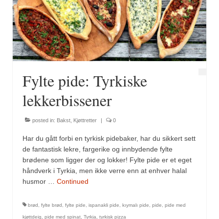
Fylte pide: Tyrkiske
lekkerbissener
posted in:
Bakst
,
Kjøttretter
|
0
Har du gått forbi en tyrkisk pidebaker, har du sikkert sett
de fantastisk lekre, fargerike og innbydende fylte
brødene som ligger der og lokker! Fylte pide er et eget
håndverk i Tyrkia, men ikke verre enn at enhver halal
husmor …
Continued
brød
,
fylte brød
,
fylte pide
,
ispanakli pide
,
kıymalı pide
,
pide
,
pide med
kjøttdeig
,
pide med spinat
,
Tyrkia
,
tyrkisk pizza