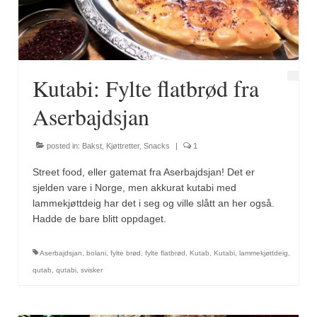
Kutabi: Fylte flatbrød fra
Aserbajdsjan
posted in:
Bakst
,
Kjøttretter
,
Snacks
|
1
Street food, eller gatemat fra Aserbajdsjan! Det er
sjelden vare i Norge, men akkurat kutabi med
lammekjøttdeig har det i seg og ville slått an her også.
Hadde de bare blitt oppdaget.
Aserbajdsjan
,
bolani
,
fylte brød
,
fylte flatbrød
,
Kutab
,
Kutabi
,
lammekjøttdeig
,
qutab
,
qutabi
,
svisker