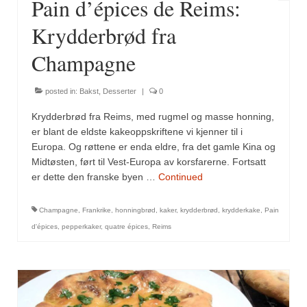
Pain d’épices de Reims:
Krydderbrød fra
Champagne
posted in:
Bakst
,
Desserter
|
0
Krydderbrød fra Reims, med rugmel og masse honning,
er blant de eldste kakeoppskriftene vi kjenner til i
Europa. Og røttene er enda eldre, fra det gamle Kina og
Midtøsten, ført til Vest-Europa av korsfarerne. Fortsatt
er dette den franske byen …
Continued
Champagne
,
Frankrike
,
honningbrød
,
kaker
,
krydderbrød
,
krydderkake
,
Pain
d'épices
,
pepperkaker
,
quatre épices
,
Reims