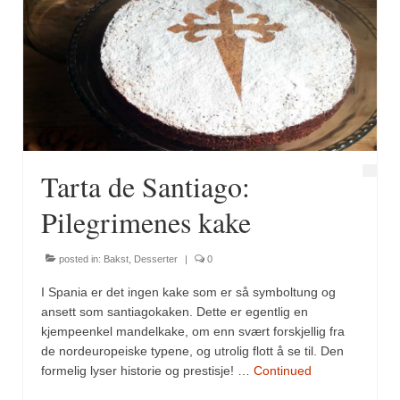
Tarta de Santiago:
Pilegrimenes kake
posted in:
Bakst
,
Desserter
|
0
I Spania er det ingen kake som er så symboltung og
ansett som santiagokaken. Dette er egentlig en
kjempeenkel mandelkake, om enn svært forskjellig fra
de nordeuropeiske typene, og utrolig flott å se til. Den
formelig lyser historie og prestisje! …
Continued