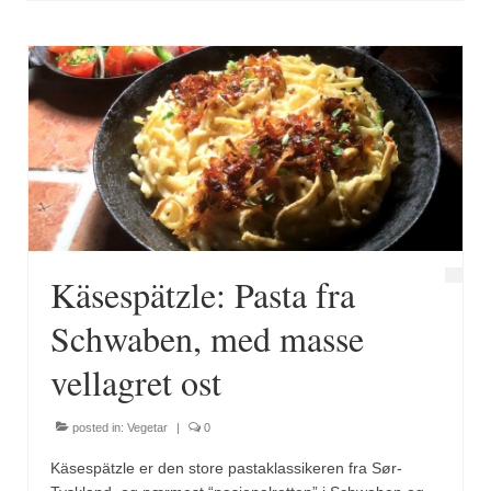
Brennesle
Cajunkrydder, mildt
Cajunkrydder, sterkt
Estragon
Guindillas
Herbes de Provence
Kjørvel
Käsespätzle: Pasta fra
Krøderens husmannsmiks
Schwaben, med masse
Løpstikke
vellagret ost
Massalé seychellois
posted in:
Vegetar
|
0
Merian
Käsespätzle er den store pastaklassikeren fra Sør-