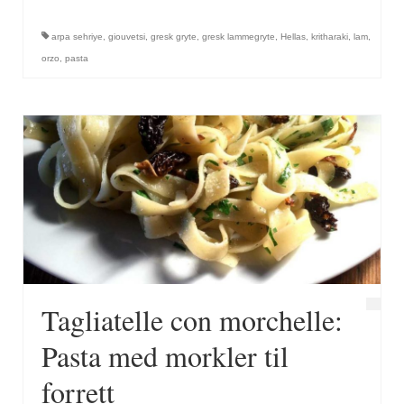
arpa sehriye
,
giouvetsi
,
gresk gryte
,
gresk lammegryte
,
Hellas
,
kritharaki
,
lam
,
orzo
,
pasta
Tagliatelle con morchelle:
Pasta med morkler til
forrett