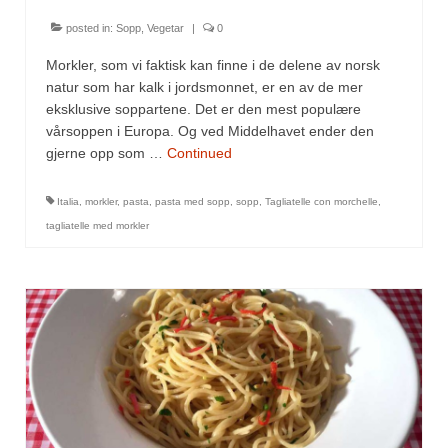
posted in:
Sopp
,
Vegetar
|
0
Morkler, som vi faktisk kan finne i de delene av norsk
natur som har kalk i jordsmonnet, er en av de mer
eksklusive soppartene. Det er den mest populære
vårsoppen i Europa. Og ved Middelhavet ender den
gjerne opp som …
Continued
Italia
,
morkler
,
pasta
,
pasta med sopp
,
sopp
,
Tagliatelle con morchelle
,
tagliatelle med morkler