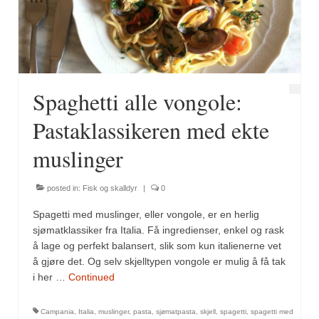
Spaghetti alle vongole:
Pastaklassikeren med ekte
muslinger
posted in:
Fisk og skalldyr
|
0
Spagetti med muslinger, eller vongole, er en herlig
sjømatklassiker fra Italia. Få ingredienser, enkel og rask
å lage og perfekt balansert, slik som kun italienerne vet
å gjøre det. Og selv skjelltypen vongole er mulig å få tak
i her …
Continued
Campania
,
Italia
,
muslinger
,
pasta
,
sjømatpasta
,
skjell
,
spagetti
,
spagetti med