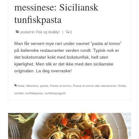
Sar (bønneurt)
messinese: Siciliansk
Selleriblader
tunfiskpasta
Smaken av skog
posted in:
Fisk og skalldyr
|
2
Tapaskrydder
Man får servert mye rart under navnet “pasta al tonno”
på italienske restauranter verden rundt. Typisk nok er
Tomatflak
det bokstomater kokt med bokstunfisk, helt uten
kjærlighet. Men slik er det ikke med den sicilianske
Om oss
originalen. La deg overraske!
Kontakt oss
Italia
,
Messina
,
pasta
,
Pasta al tonno
,
Pasta al tonno alla messinese
,
Sicilia
,
Nettbutikk
tunfisk
,
tunfiskpasta
,
tunfiskspagetti