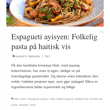
Fugl
Gryteretter
Kjøttretter
Espagueti ayisyen: Folkelig
Snacks
pasta på haitisk vis
Supper
posted in:
Kjøttretter
|
0
Vegetar
På den karibiske kriseøya Haiti, med laaang
Olivenolje, oppskrifter
kulturhistorie, har man si egen, deilige vri på
hverdagslige pastaretter. Og denne vrien inkluderer den
Krydder, oppskrifter
enkle, haitiske pestoen epis, som gjør utslaget! Ellers er
ingrediensene både superenkle og billige
Albóndigaskrydder
epis
,
epise
,
Espagueti ayisyen
,
Haiti
,
haitisk spagetti
,
karibisk mat
,
kreolsk mat
,
Bouquet garni
pasta
,
spagetti
,
zepis