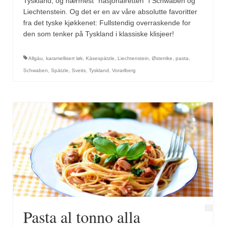
Tyskland, og nærmest “nasjonalretten” i Schwaben og
Mirepoix
Liechtenstein. Og det er en av våre absolutte favoritter
Ñora
fra det tyske kjøkkenet: Fullstendig overraskende for
den som tenker på Tyskland i klassiske klisjeer!
Norsk fjordkrydder
Allgäu
,
karamellisert løk
,
Käsespätzle
,
Liechtenstein
,
Østerrike
,
pasta
,
Paprikapulver, edelsøtt
Schwaben
,
Spätzle
,
Sveits
,
Tyskland
,
Vorarlberg
Paprikapulver, pikant
Parisisk pepper
Piment d’Espelette
Purreløk (tørket)
Quatre épices
Rosépepper
Salvie
Pasta al tonno alla