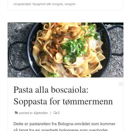
vongoleskjell
,
Spaghetti alle vongole
,
vongole
Pasta alla boscaiola:
Soppasta for tømmermenn
posted in:
Kjøttretter
|
0
Dette er pastaretten fra Bologna-området som kommer
så langt fra en spaghetti bolognese som overhodet