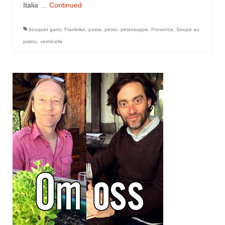
Italia …
Continued
bouquet garni
,
Frankrike
,
pasta
,
pesto
,
pestosuppe
,
Provence
,
Soupe au
pistou
,
vermicelle