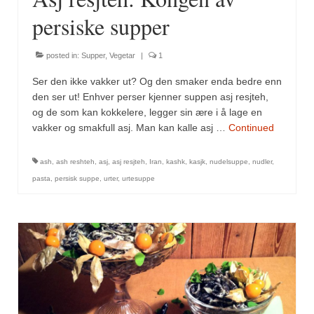
persiske supper
posted in:
Supper
,
Vegetar
|
1
Ser den ikke vakker ut? Og den smaker enda bedre enn
den ser ut! Enhver perser kjenner suppen asj resjteh,
og de som kan kokkelere, legger sin ære i å lage en
vakker og smakfull asj. Man kan kalle asj …
Continued
ash
,
ash reshteh
,
asj
,
asj resjteh
,
Iran
,
kashk
,
kasjk
,
nudelsuppe
,
nudler
,
pasta
,
persisk suppe
,
urter
,
urtesuppe