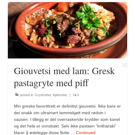
Giouvetsi med lam: Gresk
pastagryte med piff
posted in:
Gryteretter
,
Kjøttretter
|
0
Min greske favorittrett er definitivt giouvetsi. Ikke bare er
det snakk om ultramørt lammekjøtt med rødvin i
sausen. I tillegg er det overraskende krydder som kanel
og det hele er ovnsbakt. Selv ikke pastaen “kritharaki”
klarer å ødelegge disse flotte …
Continued