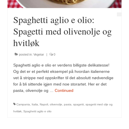
Spaghetti aglio e olio:
Spagetti med olivenolje og
hvitløk
posted in:
Vegetar
|
0
Spaghetti aglio e olio er verdens billigste delikatesse!
Og det er et perfekt eksempel på hvordan italienerne
vet å strippe ned oppskrifter til det absolutt nødvendige
for å bli sittende igjen med noe storartet. Her er det
pasta, olivenolje og …
Continued
Campania
,
Italia
,
Napoli
,
olivenolje
,
pasta
,
spagetti
,
spagetti med olje og
hvitløk
,
Spaghetti aglio e olio