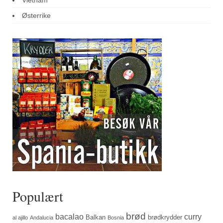
Østerrike
Populært
brød
bacalao
curry
Balkan
brødkrydder
al ajillo
Andalucia
Bosnia