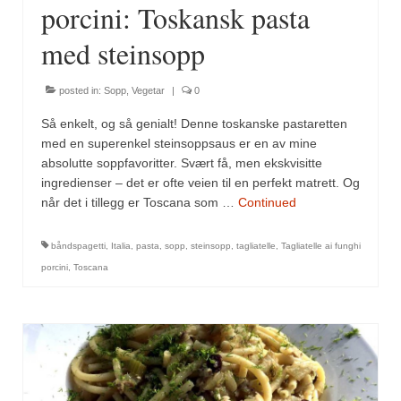
porcini: Toskansk pasta
med steinsopp
posted in:
Sopp
,
Vegetar
|
0
Så enkelt, og så genialt! Denne toskanske pastaretten
med en superenkel steinsoppsaus er en av mine
absolutte soppfavoritter. Svært få, men ekskvisitte
ingredienser – det er ofte veien til en perfekt matrett. Og
når det i tillegg er Toscana som …
Continued
båndspagetti
,
Italia
,
pasta
,
sopp
,
steinsopp
,
tagliatelle
,
Tagliatelle ai funghi
porcini
,
Toscana