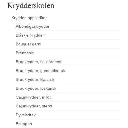
Krydderskolen
Krydder, oppskrifter
Albóndigaskrydder
Blåskjellkrydder
Bouquet garni
Brennesle
Brødkrydder, fjellgårdens
Brødkrydder, gammelnorsk
Brødkrydder, klassisk
Brødkrydder, toskansk
Cajunkrydder, mildt
Cajunkrydder, sterkt
Dyvelsdrek
Estragon