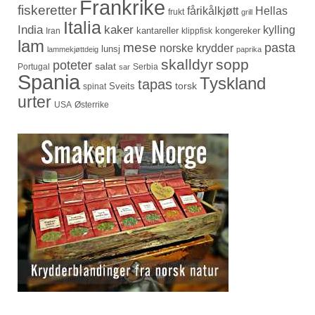
Frankrike
fiskeretter
fårikålkjøtt
Hellas
frukt
grill
Italia
India
kaker
kylling
kantareller
kongereker
Iran
klippfisk
lam
mese
pasta
norske krydder
lunsj
lammekjøttdeig
paprika
skalldyr
sopp
poteter
salat
Portugal
Serbia
sar
Spania
Tyskland
tapas
torsk
Sveits
spinat
urter
USA
Østerrike