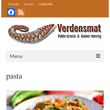
Forside
Om oss
Nettbutikk
Facebook
Feed
Menu
Forside
pasta
Oppskrifter
Bakst
Desserter
Fisk og skalldyr