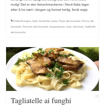
mulig! Det er den feinschmeckerne i Nord-Italia lager
etter å ha vært i skogen og funnet herlig, fersk sopp.
Emilia-Romagna
,
Italia
,
kantareller
,
pasta
,
Pasta alla boscaiola
,
Penne alla
boscaiola
,
Pennette alla boscaiola
,
skogsoppasta
,
sopp
,
steinsopp
,
Tagliatelle
alla boscaiola
Tagliatelle ai funghi