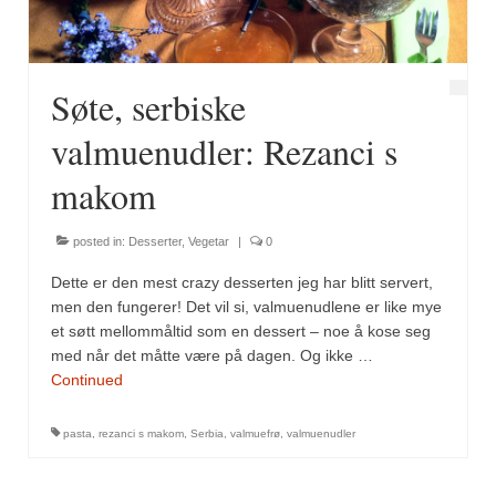
Søte, serbiske
valmuenudler: Rezanci s
makom
posted in:
Desserter
,
Vegetar
|
0
Dette er den mest crazy desserten jeg har blitt servert,
men den fungerer! Det vil si, valmuenudlene er like mye
et søtt mellommåltid som en dessert – noe å kose seg
med når det måtte være på dagen. Og ikke …
Continued
pasta
,
rezanci s makom
,
Serbia
,
valmuefrø
,
valmuenudler