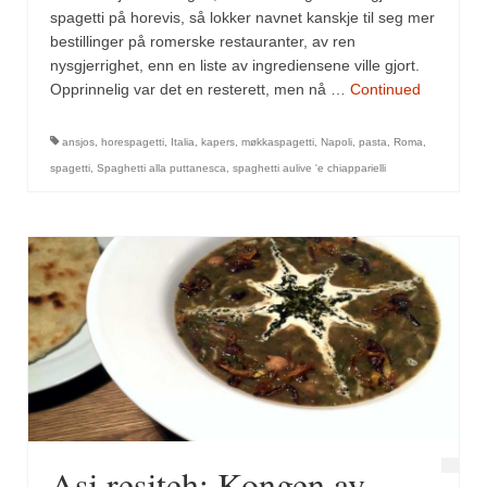
spagetti på horevis, så lokker navnet kanskje til seg mer
bestillinger på romerske restauranter, av ren
nysgjerrighet, enn en liste av ingrediensene ville gjort.
Opprinnelig var det en resterett, men nå …
Continued
ansjos
,
horespagetti
,
Italia
,
kapers
,
møkkaspagetti
,
Napoli
,
pasta
,
Roma
,
spagetti
,
Spaghetti alla puttanesca
,
spaghetti aulive 'e chiapparielli
Asj resjteh: Kongen av