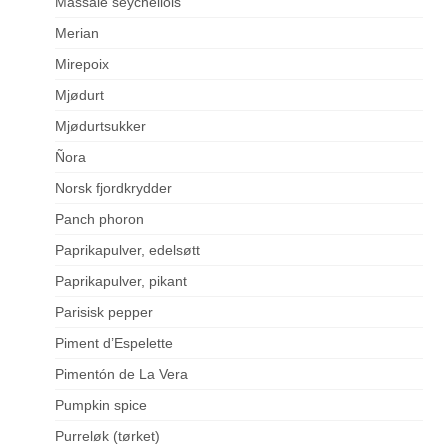
Massalé seychellois
Merian
Mirepoix
Mjødurt
Mjødurtsukker
Ñora
Norsk fjordkrydder
Panch phoron
Paprikapulver, edelsøtt
Paprikapulver, pikant
Parisisk pepper
Piment d’Espelette
Pimentón de La Vera
Pumpkin spice
Purreløk (tørket)