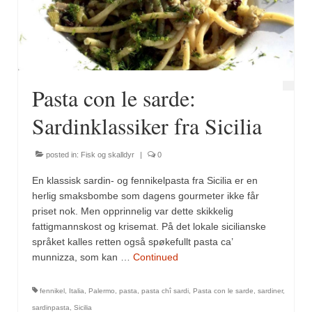
Pasta con le sarde:
Sardinklassiker fra Sicilia
posted in:
Fisk og skalldyr
|
0
En klassisk sardin- og fennikelpasta fra Sicilia er en
herlig smaksbombe som dagens gourmeter ikke får
priset nok. Men opprinnelig var dette skikkelig
fattigmannskost og krisemat. På det lokale sicilianske
språket kalles retten også spøkefullt pasta ca’
munnizza, som kan …
Continued
fennikel
,
Italia
,
Palermo
,
pasta
,
pasta chî sardi
,
Pasta con le sarde
,
sardiner
,
sardinpasta
,
Sicilia