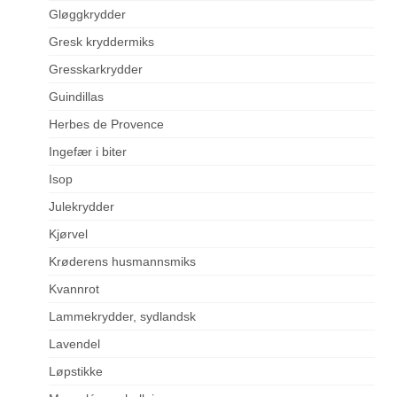
Gløggkrydder
Gresk kryddermiks
Gresskarkrydder
Guindillas
Herbes de Provence
Ingefær i biter
Isop
Julekrydder
Kjørvel
Krøderens husmannsmiks
Kvannrot
Lammekrydder, sydlandsk
Lavendel
Løpstikke