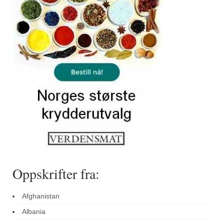
Sar (bønneurt)
Selleriblader
Smaken av skog
Tapaskrydder
Tomatflak
Om oss
Kontakt oss
Nettbutikk
Oppskrifter fra:
Afghanistan
Albania