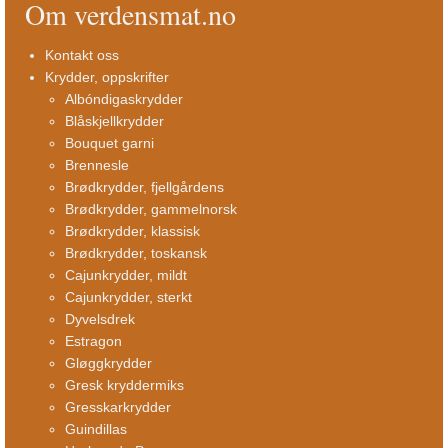
Om verdensmat.no
Kontakt oss
Krydder, oppskrifter
Albóndigaskrydder
Blåskjellkrydder
Bouquet garni
Brennesle
Brødkrydder, fjellgårdens
Brødkrydder, gammelnorsk
Brødkrydder, klassisk
Brødkrydder, toskansk
Cajunkrydder, mildt
Cajunkrydder, sterkt
Dyvelsdrek
Estragon
Gløggkrydder
Gresk kryddermiks
Gresskarkrydder
Guindillas