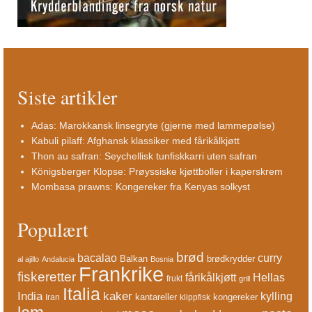
Siste artikler
Adas: Marokkansk linsegryte (gjerne med lammepølse)
Kabuli pilaff: Afghansk klassiker med fårikålkjøtt
Thon au safran: Seychellisk tunfiskkarri uten safran
Königsberger Klopse: Prøyssiske kjøttboller i kaperskrem
Mombasa prawns: Kongereker fra Kenyas solkyst
Populært
brød
bacalao
curry
Balkan
brødkrydder
al ajillo
Andalucia
Bosnia
Frankrike
fiskeretter
fårikålkjøtt
Hellas
frukt
grill
Italia
India
kaker
kylling
kantareller
kongereker
Iran
klippfisk