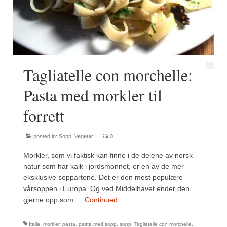
Fugl
Gryteretter
Kjøttretter
Tagliatelle con morchelle:
Snacks
Pasta med morkler til
Supper
forrett
Vegetar
posted in:
Sopp
,
Vegetar
|
0
Olivenolje, oppskrifter
Morkler, som vi faktisk kan finne i de delene av norsk
Krydder, oppskrifter
natur som har kalk i jordsmonnet, er en av de mer
eksklusive soppartene. Det er den mest populære
Albóndigaskrydder
vårsoppen i Europa. Og ved Middelhavet ender den
gjerne opp som …
Continued
Bouquet garni
Italia
,
morkler
,
pasta
,
pasta med sopp
,
sopp
,
Tagliatelle con morchelle
,