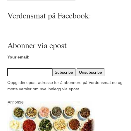
Mirepoix
Verdensmat på Facebook:
Ñora
Norsk fjordkrydder
Paprikapulver, edelsøtt
Abonner via epost
Paprikapulver, pikant
Your email:
Parisisk pepper
Piment d’Espelette
Oppgi din epost-adresse for å abonnere på Verdensmat.no og
Purreløk (tørket)
motta varsler om nye innlegg via epost.
Quatre épices
Rosépepper
Salvie