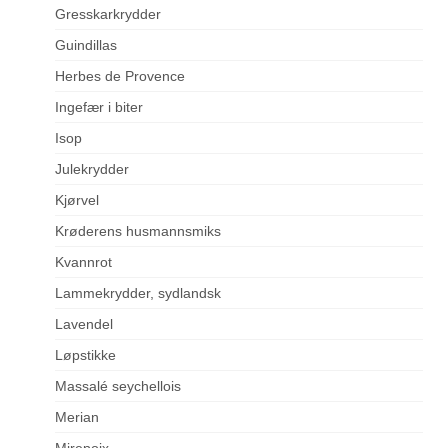
Gresskarkrydder
Guindillas
Herbes de Provence
Ingefær i biter
Isop
Julekrydder
Kjørvel
Krøderens husmannsmiks
Kvannrot
Lammekrydder, sydlandsk
Lavendel
Løpstikke
Massalé seychellois
Merian
Mirepoix