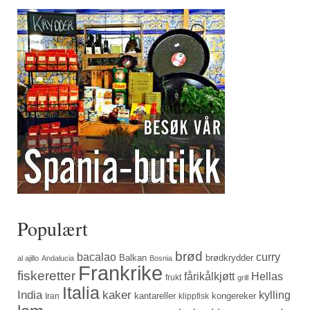
Populært
brød
bacalao
curry
Balkan
brødkrydder
al ajillo
Andalucia
Bosnia
Frankrike
fiskeretter
fårikålkjøtt
Hellas
frukt
grill
Italia
India
kaker
kylling
kantareller
kongereker
Iran
klippfisk