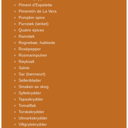
Piment d’Espelette
Pimentón de La Vera
Pumpkin spice
Purreløk (tørket)
Quatre épices
Ramsløk
Rognebær, hakkede
Rosépepper
Rosmarinpulver
Røyksalt
Salvie
Sar (bønneurt)
Selleriblader
Smaken av skog
Syltekrydder
Tapaskrydder
Tomatflak
Torskekrydder
Utmarkskrydder
Viltgrytekrydder