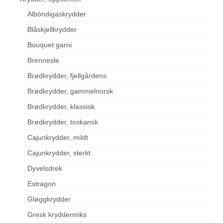
Albóndigaskrydder
Blåskjellkrydder
Bouquet garni
Brennesle
Brødkrydder, fjellgårdens
Brødkrydder, gammelnorsk
Brødkrydder, klassisk
Brødkrydder, toskansk
Cajunkrydder, mildt
Cajunkrydder, sterkt
Dyvelsdrek
Estragon
Gløggkrydder
Gresk kryddermiks