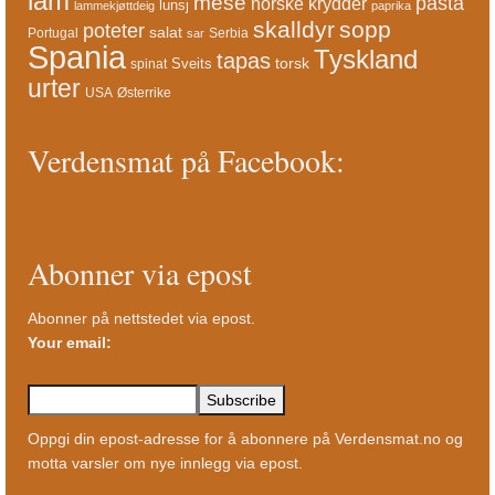
lam
mese
pasta
norske krydder
lunsj
lammekjøttdeig
paprika
skalldyr
sopp
poteter
salat
Portugal
Serbia
sar
Spania
Tyskland
tapas
torsk
Sveits
spinat
urter
USA
Østerrike
Verdensmat på Facebook:
Abonner via epost
Abonner på nettstedet via epost.
Your email:
Oppgi din epost-adresse for å abonnere på Verdensmat.no og
motta varsler om nye innlegg via epost.