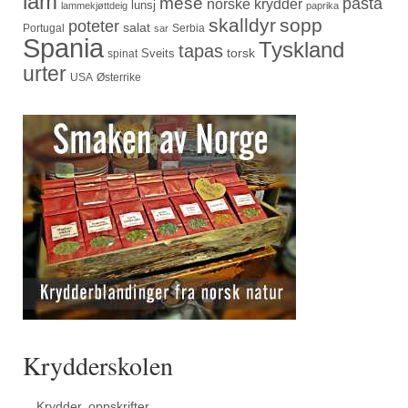
lam
mese
pasta
norske krydder
lunsj
lammekjøttdeig
paprika
skalldyr
sopp
poteter
salat
Portugal
Serbia
sar
Spania
Tyskland
tapas
torsk
Sveits
spinat
urter
USA
Østerrike
Krydderskolen
Krydder, oppskrifter