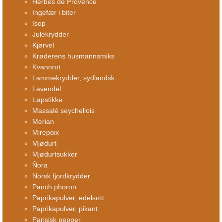
Herbes de Provence
Ingefær i biter
Isop
Julekrydder
Kjørvel
Krøderens husmannsmiks
Kvannrot
Lammekrydder, sydlandsk
Lavendel
Løpstikke
Massalé seychellois
Merian
Mirepoix
Mjødurt
Mjødurtsukker
Ñora
Norsk fjordkrydder
Panch phoron
Paprikapulver, edelsøtt
Paprikapulver, pikant
Parisisk pepper