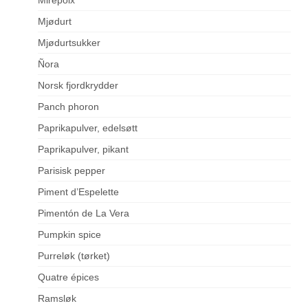
Mjødurt
Mjødurtsukker
Ñora
Norsk fjordkrydder
Panch phoron
Paprikapulver, edelsøtt
Paprikapulver, pikant
Parisisk pepper
Piment d’Espelette
Pimentón de La Vera
Pumpkin spice
Purreløk (tørket)
Quatre épices
Ramsløk