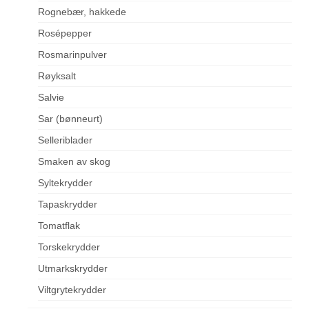
Rognebær, hakkede
Rosépepper
Rosmarinpulver
Røyksalt
Salvie
Sar (bønneurt)
Selleriblader
Smaken av skog
Syltekrydder
Tapaskrydder
Tomatflak
Torskekrydder
Utmarkskrydder
Viltgrytekrydder