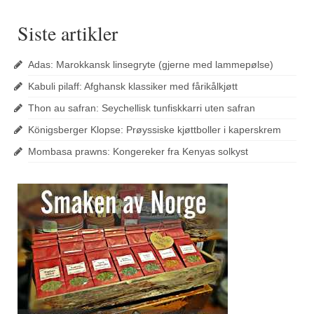
Siste artikler
Adas: Marokkansk linsegryte (gjerne med lammepølse)
Kabuli pilaff: Afghansk klassiker med fårikålkjøtt
Thon au safran: Seychellisk tunfiskkarri uten safran
Königsberger Klopse: Prøyssiske kjøttboller i kaperskrem
Mombasa prawns: Kongereker fra Kenyas solkyst