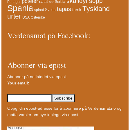
skalldyr
sopp
poteter
salat
Portugal
Serbia
sar
Spania
Tyskland
tapas
torsk
Sveits
spinat
urter
USA
Østerrike
Verdensmat på Facebook:
Abonner via epost
Abonner på nettstedet via epost.
Your email:
Oppgi din epost-adresse for å abonnere på Verdensmat.no og
motta varsler om nye innlegg via epost.