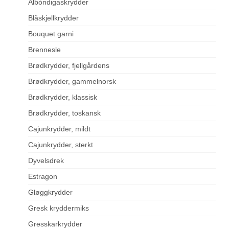
Albóndigaskrydder
Blåskjellkrydder
Bouquet garni
Brennesle
Brødkrydder, fjellgårdens
Brødkrydder, gammelnorsk
Brødkrydder, klassisk
Brødkrydder, toskansk
Cajunkrydder, mildt
Cajunkrydder, sterkt
Dyvelsdrek
Estragon
Gløggkrydder
Gresk kryddermiks
Gresskarkrydder