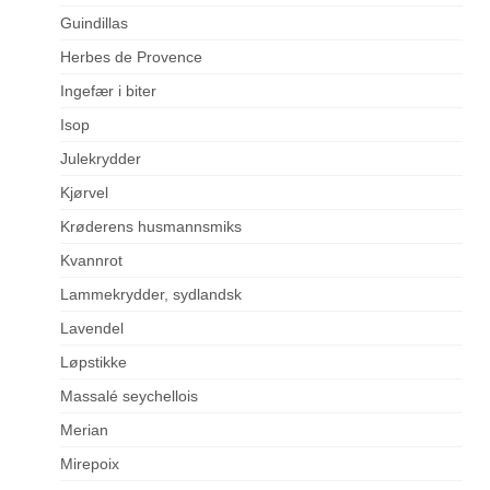
Guindillas
Herbes de Provence
Ingefær i biter
Isop
Julekrydder
Kjørvel
Krøderens husmannsmiks
Kvannrot
Lammekrydder, sydlandsk
Lavendel
Løpstikke
Massalé seychellois
Merian
Mirepoix