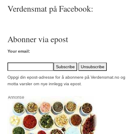
Mirepoix
Verdensmat på Facebook:
Ñora
Norsk fjordkrydder
Abonner via epost
Paprikapulver, edelsøtt
Paprikapulver, pikant
Your email:
Parisisk pepper
Piment d’Espelette
Oppgi din epost-adresse for å abonnere på Verdensmat.no og
motta varsler om nye innlegg via epost.
Purreløk (tørket)
Quatre épices
Rosépepper
Salvie