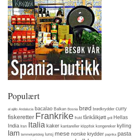
Populært
brød
bacalao
curry
Balkan
brødkrydder
al ajillo
Andalucia
Bosnia
Frankrike
fiskeretter
fårikålkjøtt
Hellas
frukt
grill
Italia
India
kaker
kylling
kantareller
kongereker
Iran
klippfisk
lam
mese
pasta
norske krydder
lunsj
lammekjøttdeig
paprika