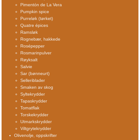
Pimentón de La Vera
Pumpkin spice
Purreløk (tørket)
Quatre épices
Ramsløk
Rognebær, hakkede
Rosépepper
Rosmarinpulver
Røyksalt
Salvie
Sar (bønneurt)
Selleriblader
Smaken av skog
Syltekrydder
Tapaskrydder
Tomatflak
Torskekrydder
Utmarkskrydder
Viltgrytekrydder
Olivenolje, oppskrifter