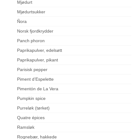
Mjødurt
Mjødurtsukker
Ñora
Norsk fjordkrydder
Panch phoron
Paprikapulver, edelsøtt
Paprikapulver, pikant
Parisisk pepper
Piment d’Espelette
Pimentón de La Vera
Pumpkin spice
Purreløk (tørket)
Quatre épices
Ramsløk
Rognebær, hakkede