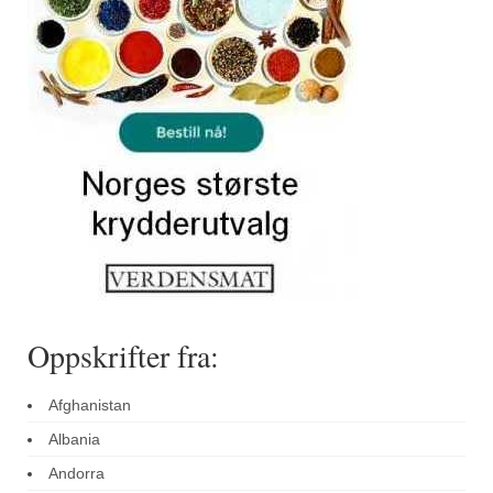
Sar (bønneurt)
Selleriblader
Smaken av skog
Tapaskrydder
Tomatflak
Om oss
Kontakt oss
Nettbutikk
Oppskrifter fra:
Afghanistan
Albania
Andorra