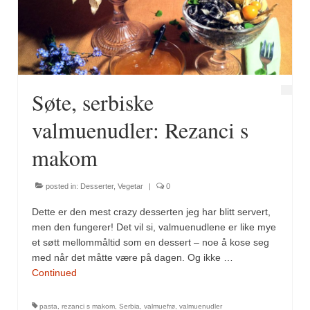
Fugl
Gryteretter
Kjøttretter
Søte, serbiske
Snacks
valmuenudler: Rezanci s
Supper
makom
Vegetar
posted in:
Desserter
,
Vegetar
|
0
Olivenolje, oppskrifter
Dette er den mest crazy desserten jeg har blitt servert,
Krydder, oppskrifter
men den fungerer! Det vil si, valmuenudlene er like mye
et søtt mellommåltid som en dessert – noe å kose seg
Albóndigaskrydder
med når det måtte være på dagen. Og ikke …
Continued
Bouquet garni
pasta
,
rezanci s makom
,
Serbia
,
valmuefrø
,
valmuenudler