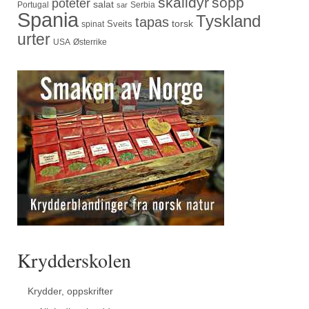
skalldyr
sopp
poteter
salat
Portugal
Serbia
sar
Spania
Tyskland
tapas
torsk
Sveits
spinat
urter
USA
Østerrike
Krydderskolen
Krydder, oppskrifter