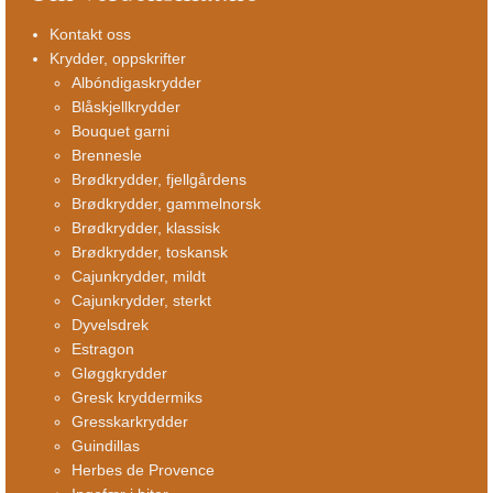
Kontakt oss
Krydder, oppskrifter
Albóndigaskrydder
Blåskjellkrydder
Bouquet garni
Brennesle
Brødkrydder, fjellgårdens
Brødkrydder, gammelnorsk
Brødkrydder, klassisk
Brødkrydder, toskansk
Cajunkrydder, mildt
Cajunkrydder, sterkt
Dyvelsdrek
Estragon
Gløggkrydder
Gresk kryddermiks
Gresskarkrydder
Guindillas
Herbes de Provence