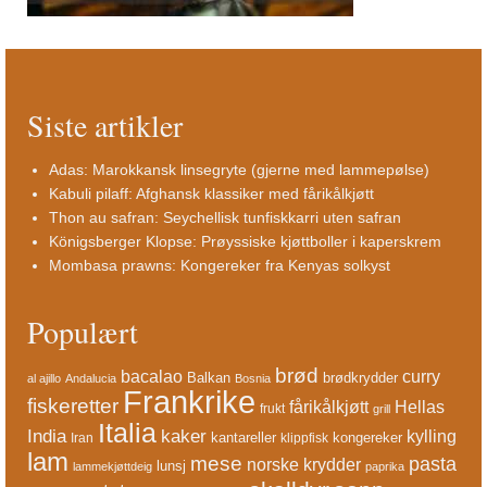
Siste artikler
Adas: Marokkansk linsegryte (gjerne med lammepølse)
Kabuli pilaff: Afghansk klassiker med fårikålkjøtt
Thon au safran: Seychellisk tunfiskkarri uten safran
Königsberger Klopse: Prøyssiske kjøttboller i kaperskrem
Mombasa prawns: Kongereker fra Kenyas solkyst
Populært
brød
bacalao
curry
Balkan
brødkrydder
al ajillo
Andalucia
Bosnia
Frankrike
fiskeretter
fårikålkjøtt
Hellas
frukt
grill
Italia
India
kaker
kylling
kantareller
kongereker
Iran
klippfisk
lam
mese
pasta
norske krydder
lunsj
lammekjøttdeig
paprika