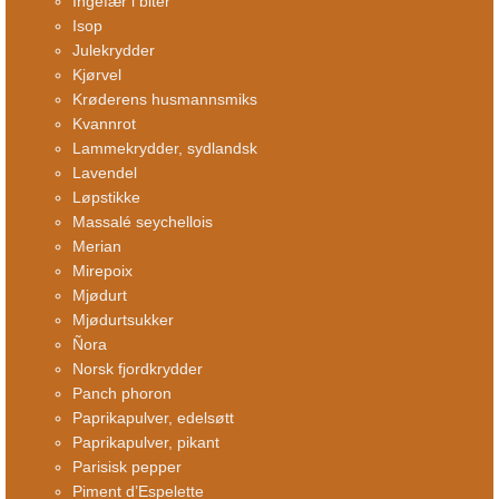
Ingefær i biter
Isop
Julekrydder
Kjørvel
Krøderens husmannsmiks
Kvannrot
Lammekrydder, sydlandsk
Lavendel
Løpstikke
Massalé seychellois
Merian
Mirepoix
Mjødurt
Mjødurtsukker
Ñora
Norsk fjordkrydder
Panch phoron
Paprikapulver, edelsøtt
Paprikapulver, pikant
Parisisk pepper
Piment d’Espelette