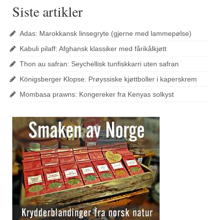
Siste artikler
Adas: Marokkansk linsegryte (gjerne med lammepølse)
Kabuli pilaff: Afghansk klassiker med fårikålkjøtt
Thon au safran: Seychellisk tunfiskkarri uten safran
Königsberger Klopse: Prøyssiske kjøttboller i kaperskrem
Mombasa prawns: Kongereker fra Kenyas solkyst