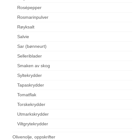
Rosépepper
Rosmarinpulver
Røyksalt
Salvie
Sar (bønneurt)
Selleriblader
Smaken av skog
Syltekrydder
Tapaskrydder
Tomatflak
Torskekrydder
Utmarkskrydder
Viltgrytekrydder
Olivenolje, oppskrifter