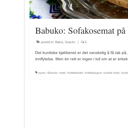
Babuko: Sofakosemat på 
posted in:
Bakst
,
Snacks
|
0
Det kurdiske kjøkkenet er det vanskelig å få tak på
innflytelse. Men én rett er ingen i tvil om at er erk
ayran
,
Babuko
,
brød
,
hvitløksbrød
,
hvitløksjogurt
,
kurdisk brød
,
kurdi