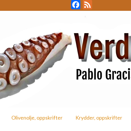
Facebook
Feed
Olivenolje, oppskrifter
Krydder, oppskrifter