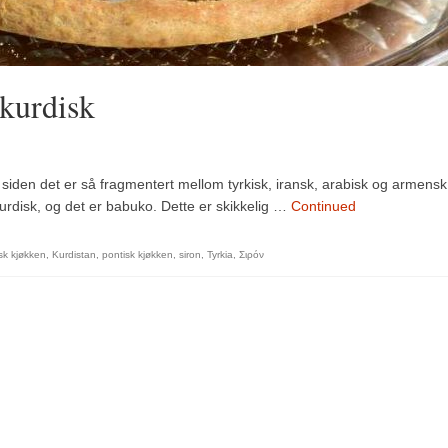
kurdisk
, siden det er så fragmentert mellom tyrkisk, iransk, arabisk og armensk
ekurdisk, og det er babuko. Dette er skikkelig …
Continued
sk kjøkken
,
Kurdistan
,
pontisk kjøkken
,
siron
,
Tyrkia
,
Σιρόν