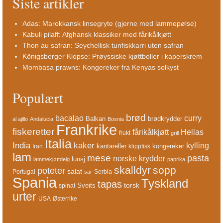
Siste artikler
Adas: Marokkansk linsegryte (gjerne med lammepølse)
Kabuli pilaff: Afghansk klassiker med fårikålkjøtt
Thon au safran: Seychellisk tunfiskkarri uten safran
Königsberger Klopse: Prøyssiske kjøttboller i kaperskrem
Mombasa prawns: Kongereker fra Kenyas solkyst
Populært
brød
bacalao
curry
Balkan
brødkrydder
al ajillo
Andalucia
Bosnia
Frankrike
fiskeretter
fårikålkjøtt
Hellas
frukt
grill
Italia
India
kaker
kylling
kantareller
kongereker
Iran
klippfisk
lam
mese
pasta
norske krydder
lunsj
lammekjøttdeig
paprika
skalldyr
sopp
poteter
salat
Portugal
Serbia
sar
Spania
Tyskland
tapas
torsk
Sveits
spinat
urter
USA
Østerrike