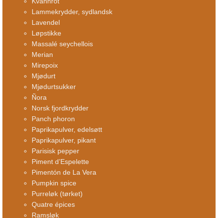
Kvannrot
Lammekrydder, sydlandsk
Lavendel
Løpstikke
Massalé seychellois
Merian
Mirepoix
Mjødurt
Mjødurtsukker
Ñora
Norsk fjordkrydder
Panch phoron
Paprikapulver, edelsøtt
Paprikapulver, pikant
Parisisk pepper
Piment d’Espelette
Pimentón de La Vera
Pumpkin spice
Purreløk (tørket)
Quatre épices
Ramsløk