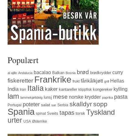
Populært
brød
bacalao
curry
Balkan
brødkrydder
al ajillo
Andalucia
Bosnia
Frankrike
fiskeretter
fårikålkjøtt
Hellas
frukt
grill
Italia
India
kaker
kylling
kantareller
kongereker
Iran
klippfisk
lam
mese
pasta
norske krydder
lunsj
lammekjøttdeig
paprika
skalldyr
sopp
poteter
salat
Portugal
Serbia
sar
Spania
Tyskland
tapas
torsk
Sveits
spinat
urter
USA
Østerrike