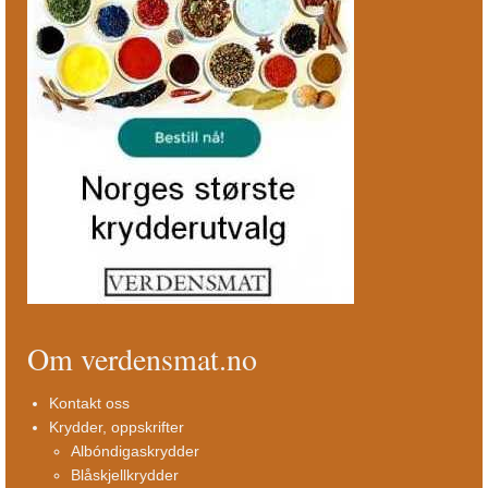
Om verdensmat.no
Kontakt oss
Krydder, oppskrifter
Albóndigaskrydder
Blåskjellkrydder