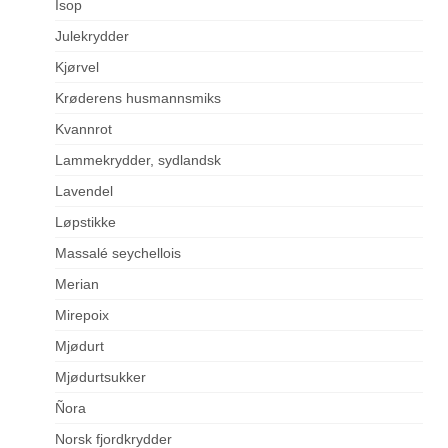
Isop
Julekrydder
Kjørvel
Krøderens husmannsmiks
Kvannrot
Lammekrydder, sydlandsk
Lavendel
Løpstikke
Massalé seychellois
Merian
Mirepoix
Mjødurt
Mjødurtsukker
Ñora
Norsk fjordkrydder