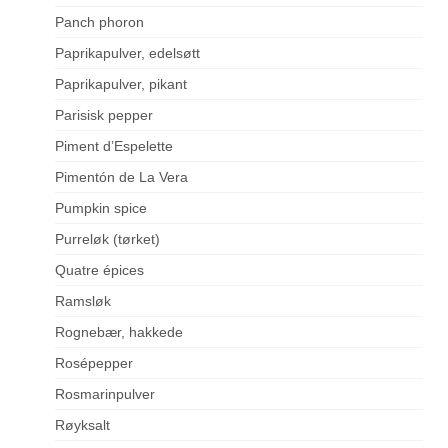
Panch phoron
Paprikapulver, edelsøtt
Paprikapulver, pikant
Parisisk pepper
Piment d’Espelette
Pimentón de La Vera
Pumpkin spice
Purreløk (tørket)
Quatre épices
Ramsløk
Rognebær, hakkede
Rosépepper
Rosmarinpulver
Røyksalt