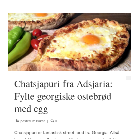
Brennesle
Cajunkrydder, mildt
Cajunkrydder, sterkt
Estragon
Guindillas
Herbes de Provence
Kjørvel
Chatsjapuri fra Adsjaria:
Krøderens husmannsmiks
Fylte georgiske ostebrød
Løpstikke
med egg
Massalé seychellois
posted in:
Bakst
|
0
Merian
Chatsjapuri er fantastisk street food fra Georgia. Altså