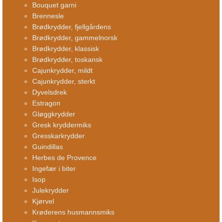
Bouquet garni
Brennesle
Brødkrydder, fjellgårdens
Brødkrydder, gammelnorsk
Brødkrydder, klassisk
Brødkrydder, toskansk
Cajunkrydder, mildt
Cajunkrydder, sterkt
Dyvelsdrek
Estragon
Gløggkrydder
Gresk kryddermiks
Gresskarkrydder
Guindillas
Herbes de Provence
Ingefær i biter
Isop
Julekrydder
Kjørvel
Krøderens husmannsmiks