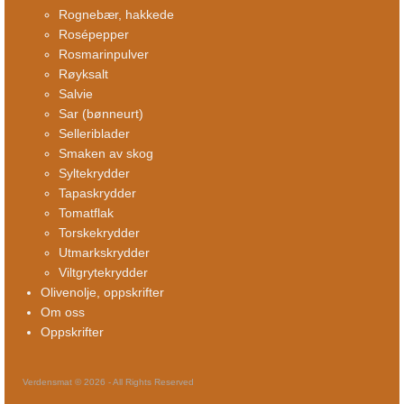
Rognebær, hakkede
Rosépepper
Rosmarinpulver
Røyksalt
Salvie
Sar (bønneurt)
Selleriblader
Smaken av skog
Syltekrydder
Tapaskrydder
Tomatflak
Torskekrydder
Utmarkskrydder
Viltgrytekrydder
Olivenolje, oppskrifter
Om oss
Oppskrifter
Verdensmat © 2026 - All Rights Reserved