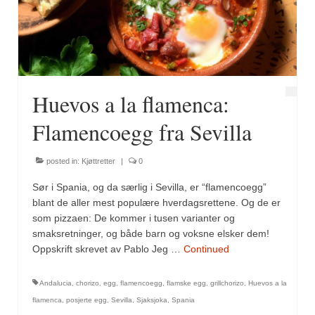
Fugl
Gryteretter
Kjøttretter
Huevos a la flamenca:
Snacks
Flamencoegg fra Sevilla
Supper
posted in:
Kjøttretter
|
0
Vegetar
Sør i Spania, og da særlig i Sevilla, er “flamencoegg”
Olivenolje, oppskrifter
blant de aller mest populære hverdagsrettene. Og de er
som pizzaen: De kommer i tusen varianter og
Krydder, oppskrifter
smaksretninger, og både barn og voksne elsker dem!
Oppskrift skrevet av Pablo Jeg …
Continued
Albóndigaskrydder
Andalucia
,
chorizo
,
egg
,
flamencoegg
,
flamske egg
,
grillchorizo
,
Huevos a la
Bouquet garni
flamenca
,
posjerte egg
,
Sevilla
,
Sjaksjoka
,
Spania