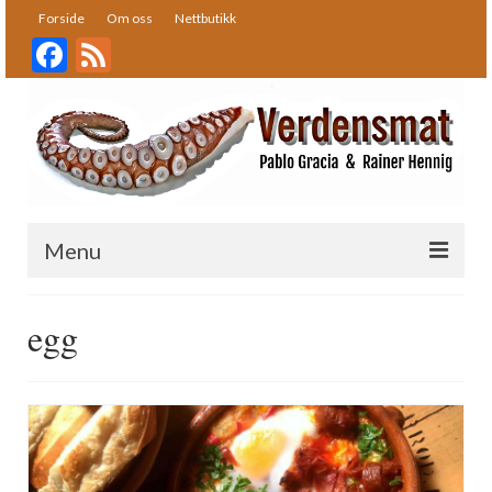
Forside
Om oss
Nettbutikk
Facebook
Feed
Menu
Forside
egg
Oppskrifter
Bakst
Desserter
Fisk og skalldyr