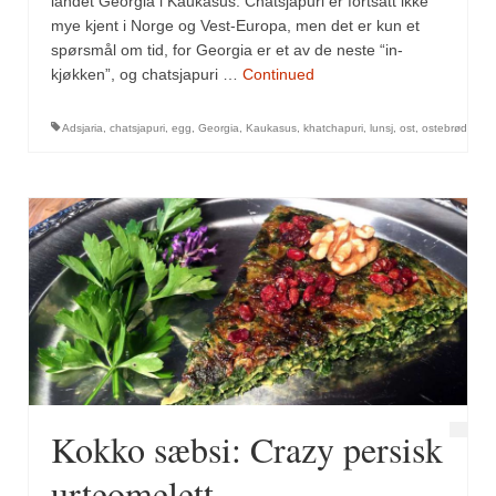
landet Georgia i Kaukasus. Chatsjapuri er fortsatt ikke
Mirepoix
mye kjent i Norge og Vest-Europa, men det er kun et
Ñora
spørsmål om tid, for Georgia er et av de neste “in-
kjøkken”, og chatsjapuri …
Continued
Norsk fjordkrydder
Adsjaria
,
chatsjapuri
,
egg
,
Georgia
,
Kaukasus
,
khatchapuri
,
lunsj
,
ost
,
ostebrød
Paprikapulver, edelsøtt
Paprikapulver, pikant
Parisisk pepper
Piment d’Espelette
Purreløk (tørket)
Quatre épices
Rosépepper
Kokko sæbsi: Crazy persisk
Salvie
urteomelett