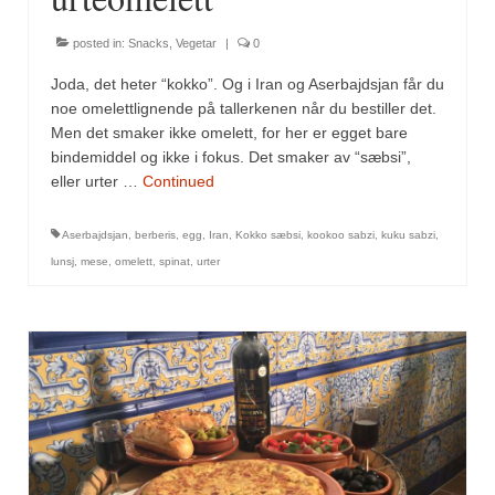
Sar (bønneurt)
posted in:
Snacks
,
Vegetar
|
0
Selleriblader
Joda, det heter “kokko”. Og i Iran og Aserbajdsjan får du
Smaken av skog
noe omelettlignende på tallerkenen når du bestiller det.
Men det smaker ikke omelett, for her er egget bare
Tapaskrydder
bindemiddel og ikke i fokus. Det smaker av “sæbsi”,
eller urter …
Continued
Tomatflak
Om oss
Aserbajdsjan
,
berberis
,
egg
,
Iran
,
Kokko sæbsi
,
kookoo sabzi
,
kuku sabzi
,
lunsj
,
mese
,
omelett
,
spinat
,
urter
Kontakt oss
Nettbutikk