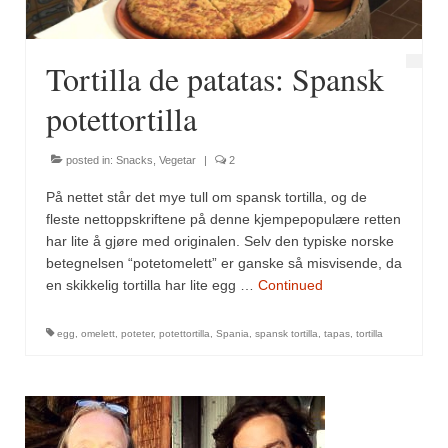
Tortilla de patatas: Spansk
potettortilla
posted in:
Snacks
,
Vegetar
|
2
På nettet står det mye tull om spansk tortilla, og de
fleste nettoppskriftene på denne kjempepopulære retten
har lite å gjøre med originalen. Selv den typiske norske
betegnelsen “potetomelett” er ganske så misvisende, da
en skikkelig tortilla har lite egg …
Continued
egg
,
omelett
,
poteter
,
potettortilla
,
Spania
,
spansk tortilla
,
tapas
,
tortilla