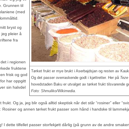
e. Grunnen til
bolaniene (med
llommåltid.
mitt bryst og
jeg pleier å
riftene fra
 det i regionen
rkede fruktene
Tørket frukt er mye brukt i Aserbajdsjan og resten av Kau
 en frisk og god
Og det passer overraskende godt i kjøttretter. Her på
Teze
for har oppgitt
hovedstaden Baku er utvalget av tørket frukt tilsvarende g
ver sin halvdel
Foto: Shmuliko/Wikimedia
.
kt. Og ja, jeg blir også alltid skeptisk når det står “rosiner” eller “svis
g: Rosiner og annen tørket frukt passer som hånd i handske til lammekjø
 I dette tilfellet passer storfekjøtt dårlig (på grunn av de andre smake