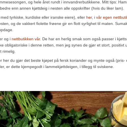
ammesesongen, og hele året rundt i innvandrerbutikkene. Mitt tips: Ham
edre enn annen kjøttdeig i nesten alle oppskrifter (hvis du liker lam).
med tyrkiske, kurdiske eller iranske eiere), eller
her
, i
vår egen nettbuti
ten, og de vakkert fiolette frøene gir en flott syrlighet til maten. Suma
oppdage.
er og i
nettbutikken vår
. De har en herlig smak som også passer i kjøtt
ke obligatoriske i denne retten, men jeg synes de gjør et stort, positivt 
 rimelig.
her du gjør det beste kjøpet på fersk koriander og mynte også (pris- 
r, er dette kjempegodt i lammekjøttdeigen, i tillegg til sviskene.