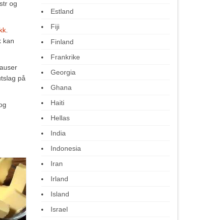
str og
Estland
Fiji
kk
.
k kan
Finland
Frankrike
sauser
Georgia
utslag på
Ghana
Haiti
og
Hellas
India
Indonesia
Iran
Irland
Island
Israel