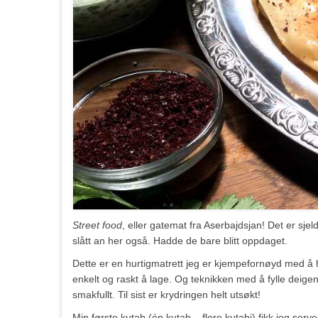
Street food
, eller gatemat fra Aserbajdsjan! Det er sje
slått an her også. Hadde de bare blitt oppdaget.
Dette er en hurtigmatrett jeg er kjempefornøyd med å ha 
enkelt og raskt å lage. Og teknikken med å fylle deig
smakfullt. Til sist er krydringen helt utsøkt!
Min første kutab (én kutab – flere kutabi) fikk jeg serv