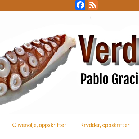
Facebook
Feed
Olivenolje, oppskrifter
Krydder, oppskrifter