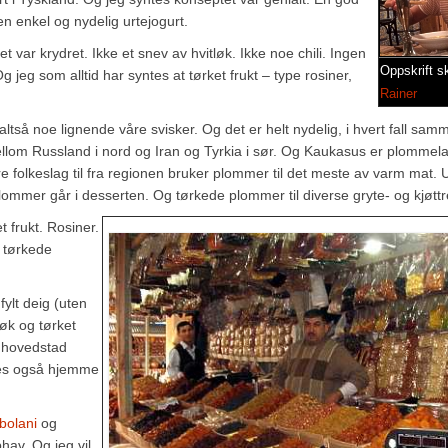
en enkel og nydelig urtejogurt.
t var krydret. Ikke et snev av hvitløk. Ikke noe chili. Ingen
Oppskrift s
 Og jeg som alltid har syntes at tørket frukt – type rosiner,
Rainer
ltså noe lignende våre svisker. Og det er helt nydelig, i hvert fall sa
mellom Russland i nord og Iran og Tyrkia i sør. Og Kaukasus er plommel
re folkeslag til fra regionen bruker plommer til det meste av varm mat
mmer går i desserten. Og tørkede plommer til diverse gryte- og kjøttre
 frukt. Rosiner.
d tørkede
ylt deig (uten
øk og tørket
s hovedstad
ges også hjemme
bolani
og
hav. Og jeg vil