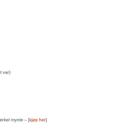
t var)
tørket mynte
– [
kjøp her
]
m