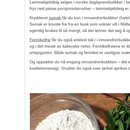
Lammekjøttdeig selges i norske dagligvarebutikker i l
frys ned passe porsjonsstørrelser – lammekjøttdeig er b
Krydderet
sumak
får du kun i innvandrerbutikker (helst 
Sumak er knuste frø fra en busk som vokser vilt i Midtøs
egentlig brukes til så mangt, så det lønner det seg å 
Fennikelfrø
får du også enklest tak i i innvandrerbutikk
og i det meste av italienske retter. Fennikelfrøene er ik
urtejogurten. Både sumak og fennikel er vanligvis svært
Og oppsøker du nå engang innvandrerbutikken – det er 
kvalitetsmessig). Snubler du også over tørket aprikos de