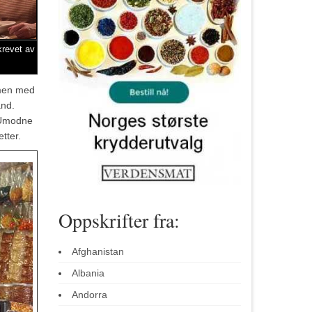
krevet av
mmen med
and.
. Umodne
tter.
Oppskrifter fra:
Afghanistan
Albania
Andorra