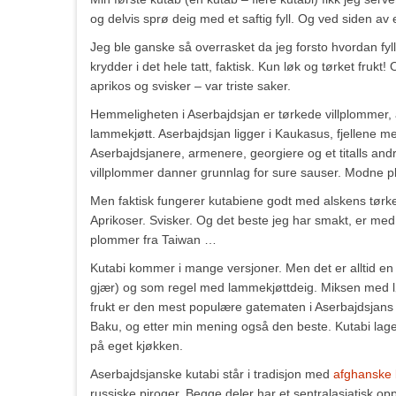
og delvis sprø deig med et saftig fyll. Og ved siden av 
Jeg ble ganske så overrasket da jeg forsto hvordan fylle
krydder i det hele tatt, faktisk. Kun løk og tørket frukt!
aprikos og svisker – var triste saker.
Hemmeligheten i Aserbajdsjan er tørkede villplommer, a
lammekjøtt. Aserbajdsjan ligger i Kaukasus, fjellene 
Aserbajdsjanere, armenere, georgiere og et titalls and
villplommer danner grunnlag for sure sauser. Modne plo
Men faktisk fungerer kutabiene godt med alskens tørket
Aprikoser. Svisker. Og det beste jeg har smakt, er me
plommer fra Taiwan …
Kutabi kommer i mange versjoner. Men det er alltid en f
gjær) og som regel med lammekjøttdeig. Miksen med l
frukt er den mest populære gatematen i Aserbajdsjan
Baku, og etter min mening også den beste. Kutabi la
på eget kjøkken.
Aserbajdsjanske kutabi står i tradisjon med
afghanske 
russiske piroger. Begge deler har et sentralasiatisk opp