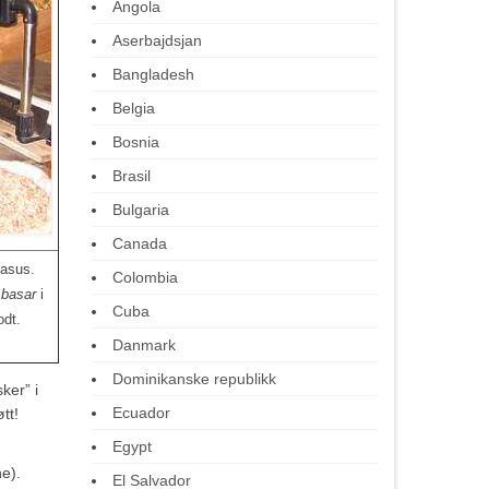
Angola
Aserbajdsjan
Bangladesh
Belgia
Bosnia
Brasil
Bulgaria
Canada
kasus.
Colombia
 basar
i
Cuba
odt.
Danmark
Dominikanske republikk
ker” i
Ecuador
tt!
Egypt
ne).
El Salvador