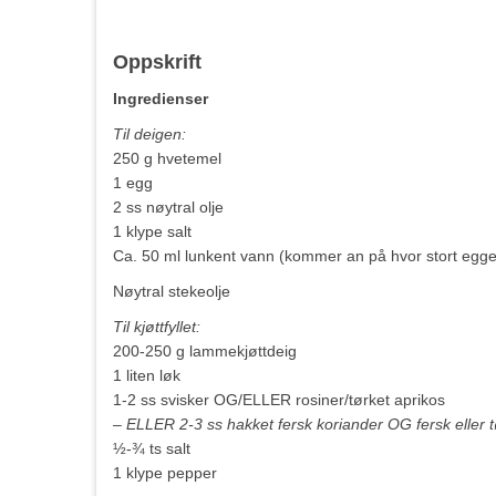
Oppskrift
Ingredienser
Til deigen:
250 g hvetemel
1 egg
2 ss nøytral olje
1 klype salt
Ca. 50 ml lunkent vann (kommer an på hvor stort egge
Nøytral stekeolje
Til kjøttfyllet:
200-250 g lammekjøttdeig
1 liten løk
1-2 ss svisker OG/ELLER rosiner/tørket aprikos
– ELLER 2-3 ss hakket fersk koriander OG fersk eller 
½-¾ ts salt
1 klype pepper