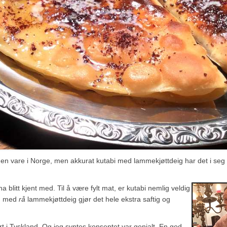
lden vare i Norge, men akkurat kutabi med lammekjøttdeig har det i seg 
blitt kjent med. Til å være fylt mat, er kutabi nemlig veldig
en med
rå
lammekjøttdeig gjør det hele ekstra saftig og
ert i Tyskland. Og jeg syntes konseptet var genialt. En god