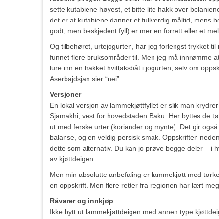
sette kutabiene høyest, et bitte lite hakk over bolanien
det er at kutabiene danner et fullverdig måltid, mens 
godt, men beskjedent fyll) er mer en forrett eller et me
Og tilbehøret, urtejogurten, har jeg forlengst trykket til 
funnet flere bruksområder til. Men jeg må innrømme at 
lure inn en hakket hvitløksbåt i jogurten, selv om oppsk
Aserbajdsjan sier “nei” …
Versjoner
En lokal versjon av lammekjøttfyllet er slik man krydrer
Sjamakhi, vest for hovedstaden Baku. Her byttes de tø
ut med ferske urter (koriander og mynte). Det gir også
balanse, og en veldig persisk smak. Oppskriften neden
dette som alternativ. Du kan jo prøve begge deler – i h
av kjøttdeigen.
Men min absolutte anbefaling er lammekjøtt med tørket fru
en oppskrift. Men flere retter fra regionen har lært me
Råvarer og innkjøp
Ikke
bytt ut
lammekjøttdeigen
med annen type kjøttdeig!