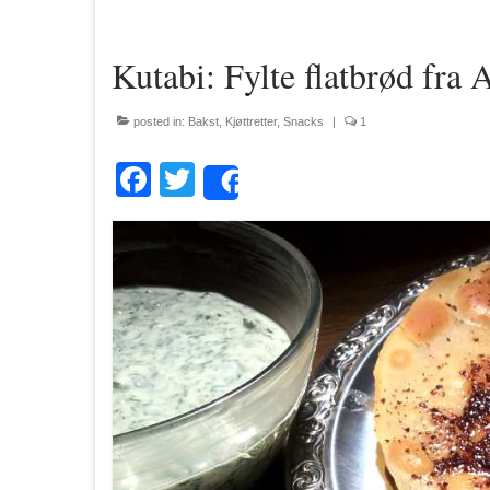
Kutabi: Fylte flatbrød fra 
posted in:
Bakst
,
Kjøttretter
,
Snacks
|
1
Facebook
Twitter
Share