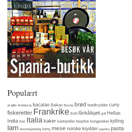
Populært
brød
bacalao
curry
Balkan
brødkrydder
al ajillo
Andalucia
Bosnia
Frankrike
fiskeretter
fårikålkjøtt
Hellas
frukt
grill
Italia
India
kaker
kylling
kantareller
kongereker
Iran
klippfisk
lam
mese
pasta
norske krydder
lunsj
lammekjøttdeig
paprika