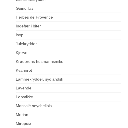
Guindillas
Herbes de Provence
Ingefær i biter
Isop
Julekrydder
Kjørvel
Krøderens husmannsmiks
Kvannrot
Lammekrydder, sydlandsk
Lavendel
Løpstikke
Massalé seychellois
Merian
Mirepoix