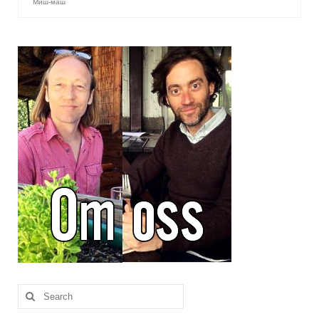
Brennesle
Миш-маш
Cajunkrydder, mildt
Cajunkrydder, sterkt
Estragon
Guindillas
Herbes de Provence
Kjørvel
Krøderens husmannsmiks
Løpstikke
Massalé seychellois
Merian
Search
for: