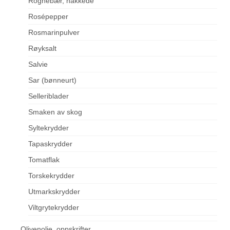
Rognebær, hakkede
Rosépepper
Rosmarinpulver
Røyksalt
Salvie
Sar (bønneurt)
Selleriblader
Smaken av skog
Syltekrydder
Tapaskrydder
Tomatflak
Torskekrydder
Utmarkskrydder
Viltgrytekrydder
Olivenolje, oppskrifter