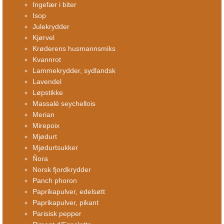
Ingefær i biter
Isop
Julekrydder
Kjørvel
Krøderens husmannsmiks
Kvannrot
Lammekrydder, sydlandsk
Lavendel
Løpstikke
Massalé seychellois
Merian
Mirepoix
Mjødurt
Mjødurtsukker
Ñora
Norsk fjordkrydder
Panch phoron
Paprikapulver, edelsøtt
Paprikapulver, pikant
Parisisk pepper