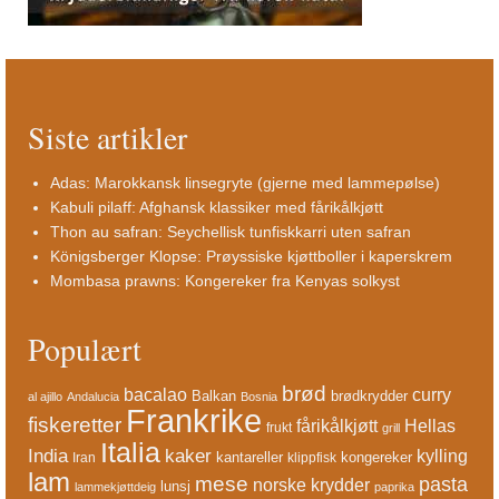
Siste artikler
Adas: Marokkansk linsegryte (gjerne med lammepølse)
Kabuli pilaff: Afghansk klassiker med fårikålkjøtt
Thon au safran: Seychellisk tunfiskkarri uten safran
Königsberger Klopse: Prøyssiske kjøttboller i kaperskrem
Mombasa prawns: Kongereker fra Kenyas solkyst
Populært
brød
bacalao
curry
Balkan
brødkrydder
al ajillo
Andalucia
Bosnia
Frankrike
fiskeretter
fårikålkjøtt
Hellas
frukt
grill
Italia
India
kaker
kylling
kantareller
kongereker
Iran
klippfisk
lam
mese
pasta
norske krydder
lunsj
lammekjøttdeig
paprika