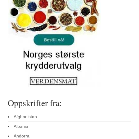
Sar (bønneurt)
Selleriblader
Smaken av skog
Tapaskrydder
Tomatflak
Om oss
Kontakt oss
Nettbutikk
Oppskrifter fra:
Afghanistan
Albania
Andorra