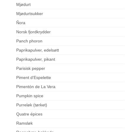
Mjødurt
Mjødurtsukker
Ñora
Norsk fjordkrydder
Panch phoron
Paprikapulver, edelsøtt
Paprikapulver, pikant
Parisisk pepper
Piment d’Espelette
Pimentón de La Vera
Pumpkin spice
Purreløk (tørket)
Quatre épices
Ramsløk