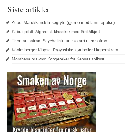
Siste artikler
Adas: Marokkansk linsegryte (gjerne med lammepølse)
Kabuli pilaff: Afghansk klassiker med fårikålkjøtt
Thon au safran: Seychellisk tunfiskkarri uten safran
Königsberger Klopse: Prøyssiske kjøttboller i kaperskrem
Mombasa prawns: Kongereker fra Kenyas solkyst