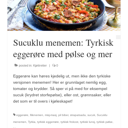
Fugl
Gryteretter
Kjøttretter
Sucuklu menemen: Tyrkisk
Snacks
eggerøre med pølse og mer
Supper
posted in:
Kjøttretter
|
0
Vegetar
Eggerøre kan høres kjedelig ut, men ikke den tyrkiske
Olivenolje, oppskrifter
versjonen menemen! Her er grunnlaget nemlig egg,
tomater og krydder. Så sper vi på med for eksempel
Krydder, oppskrifter
sucuk (krydret storfepølse), eller ost, grønnsaker, eller
det som er til overs i kjøleskapet!
Albóndigaskrydder
eggerøre
,
Menemen
,
misj-masj
,
pil biber
,
strapatsada
,
sucuk
,
Sucuklu
Bouquet garni
menemen
,
Tyrkia
,
tyrkisk eggerrøre
,
tyrkisk frokost
,
tyrkisk lunsj
,
tyrkisk pølse
,