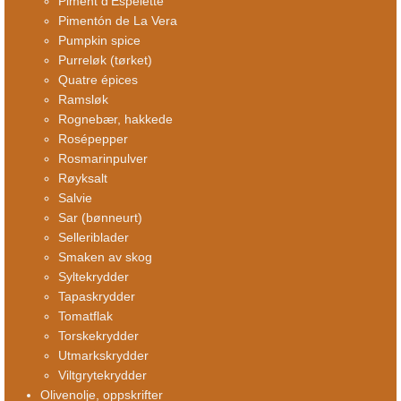
Piment d’Espelette
Pimentón de La Vera
Pumpkin spice
Purreløk (tørket)
Quatre épices
Ramsløk
Rognebær, hakkede
Rosépepper
Rosmarinpulver
Røyksalt
Salvie
Sar (bønneurt)
Selleriblader
Smaken av skog
Syltekrydder
Tapaskrydder
Tomatflak
Torskekrydder
Utmarkskrydder
Viltgrytekrydder
Olivenolje, oppskrifter