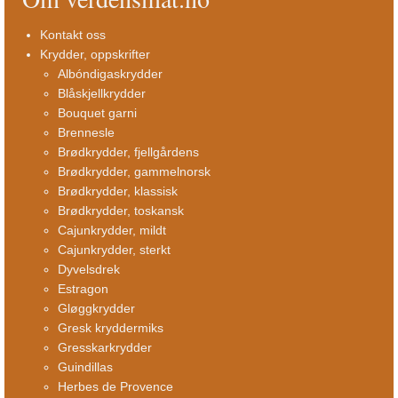
Kontakt oss
Krydder, oppskrifter
Albóndigaskrydder
Blåskjellkrydder
Bouquet garni
Brennesle
Brødkrydder, fjellgårdens
Brødkrydder, gammelnorsk
Brødkrydder, klassisk
Brødkrydder, toskansk
Cajunkrydder, mildt
Cajunkrydder, sterkt
Dyvelsdrek
Estragon
Gløggkrydder
Gresk kryddermiks
Gresskarkrydder
Guindillas
Herbes de Provence