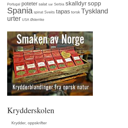
skalldyr
sopp
poteter
salat
Portugal
Serbia
sar
Spania
Tyskland
tapas
torsk
Sveits
spinat
urter
USA
Østerrike
Krydderskolen
Krydder, oppskrifter