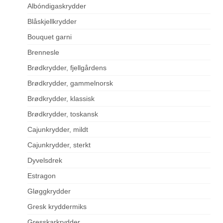
Albóndigaskrydder
Blåskjellkrydder
Bouquet garni
Brennesle
Brødkrydder, fjellgårdens
Brødkrydder, gammelnorsk
Brødkrydder, klassisk
Brødkrydder, toskansk
Cajunkrydder, mildt
Cajunkrydder, sterkt
Dyvelsdrek
Estragon
Gløggkrydder
Gresk kryddermiks
Gresskarkrydder