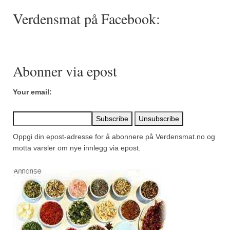
Mirepoix
Verdensmat på Facebook:
Ñora
Norsk fjordkrydder
Paprikapulver, edelsøtt
Abonner via epost
Paprikapulver, pikant
Your email:
Parisisk pepper
Piment d’Espelette
Oppgi din epost-adresse for å abonnere på Verdensmat.no og
motta varsler om nye innlegg via epost.
Purreløk (tørket)
Quatre épices
Rosépepper
Salvie