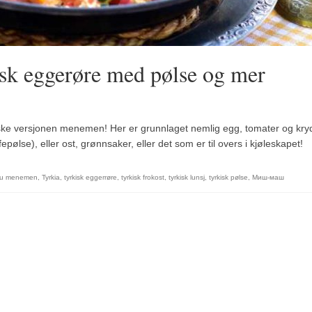
k eggerøre med pølse og mer
iske versjonen menemen! Her er grunnlaget nemlig egg, tomater og kry
ølse), eller ost, grønnsaker, eller det som er til overs i kjøleskapet!
lu menemen
,
Tyrkia
,
tyrkisk eggerrøre
,
tyrkisk frokost
,
tyrkisk lunsj
,
tyrkisk pølse
,
Миш-маш