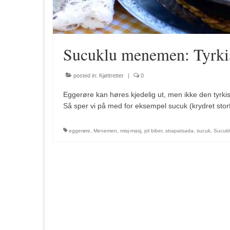
Sucuklu menemen: Tyrkis
posted in:
Kjøttretter
|
0
Eggerøre kan høres kjedelig ut, men ikke den tyrk
Så sper vi på med for eksempel sucuk (krydret storfep
eggerøre
,
Menemen
,
misj-masj
,
pil biber
,
strapatsada
,
sucuk
,
Sucuk