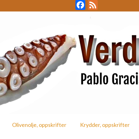
Facebook
Feed
Olivenolje, oppskrifter
Krydder, oppskrifter