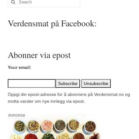
Mirepoix
for:
Ñora
Verdensmat på Facebook:
Norsk fjordkrydder
Paprikapulver, edelsøtt
Abonner via epost
Paprikapulver, pikant
Parisisk pepper
Your email:
Piment d’Espelette
Purreløk (tørket)
Oppgi din epost-adresse for å abonnere på Verdensmat.no og
motta varsler om nye innlegg via epost.
Quatre épices
Rosépepper
Salvie