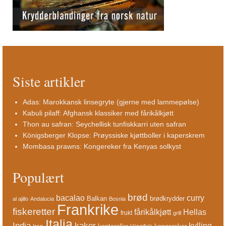
Siste artikler
Adas: Marokkansk linsegryte (gjerne med lammepølse)
Kabuli pilaff: Afghansk klassiker med fårikålkjøtt
Thon au safran: Seychellisk tunfiskkarri uten safran
Königsberger Klopse: Prøyssiske kjøttboller i kaperskrem
Mombasa prawns: Kongereker fra Kenyas solkyst
Populært
brød
bacalao
curry
Balkan
brødkrydder
al ajillo
Andalucia
Bosnia
Frankrike
fiskeretter
fårikålkjøtt
Hellas
frukt
grill
Italia
India
kaker
kylling