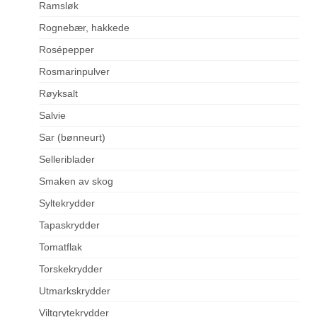
Ramsløk
Rognebær, hakkede
Rosépepper
Rosmarinpulver
Røyksalt
Salvie
Sar (bønneurt)
Selleriblader
Smaken av skog
Syltekrydder
Tapaskrydder
Tomatflak
Torskekrydder
Utmarkskrydder
Viltgrytekrydder