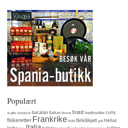
Populært
brød
bacalao
curry
Balkan
brødkrydder
al ajillo
Andalucia
Bosnia
Frankrike
fiskeretter
fårikålkjøtt
Hellas
frukt
grill
Italia
India
kaker
kylling