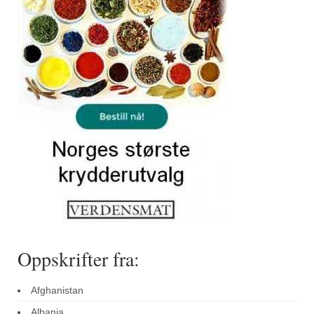
Sar (bønneurt)
Selleriblader
Smaken av skog
Tapaskrydder
Tomatflak
Om oss
Kontakt oss
Nettbutikk
Oppskrifter fra:
Afghanistan
Albania