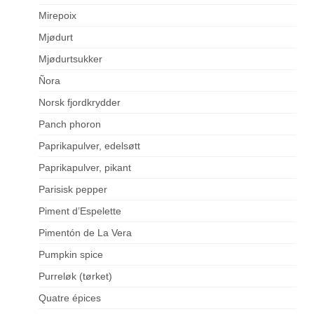
Mirepoix
Mjødurt
Mjødurtsukker
Ñora
Norsk fjordkrydder
Panch phoron
Paprikapulver, edelsøtt
Paprikapulver, pikant
Parisisk pepper
Piment d’Espelette
Pimentón de La Vera
Pumpkin spice
Purreløk (tørket)
Quatre épices