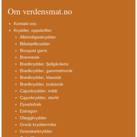
Om verdensmat.no
Kontakt oss
Krydder, oppskrifter
Albóndigaskrydder
Blåskjellkrydder
Bouquet garni
Brennesle
Brødkrydder, fjellgårdens
Brødkrydder, gammelnorsk
Brødkrydder, klassisk
Brødkrydder, toskansk
Cajunkrydder, mildt
Cajunkrydder, sterkt
Dyvelsdrek
Estragon
Gløggkrydder
Gresk kryddermiks
Gresskarkrydder