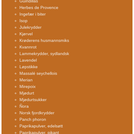
Guindillas
Herbes de Provence
Ingefær i biter
Isop
Julekrydder
Kjørvel
Krøderens husmannsmiks
Kvannrot
Lammekrydder, sydlandsk
Lavendel
Løpstikke
Massalé seychellois
Merian
Mirepoix
Mjødurt
Mjødurtsukker
Ñora
Norsk fjordkrydder
Panch phoron
Paprikapulver, edelsøtt
Paprikapulver, pikant