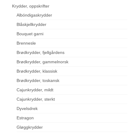
Krydder, oppskrifter
Albóndigaskrydder
Blåskjellkrydder
Bouquet garni
Brennesle
Brødkrydder, fjellgårdens
Brødkrydder, gammelnorsk
Brødkrydder, klassisk
Brødkrydder, toskansk
Cajunkrydder, mildt
Cajunkrydder, sterkt
Dyvelsdrek
Estragon
Gløggkrydder