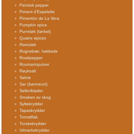
Parisisk pepper
Piment d’Espelette
Pimentón de La Vera
Pumpkin spice
Purreløk (tørket)
Quatre épices
Ramsløk
Rognebær, hakkede
Rosépepper
Rosmarinpulver
Røyksalt
Salvie
Sar (bønneurt)
Selleriblader
Smaken av skog
Syltekrydder
Tapaskrydder
Tomatflak
Torskekrydder
Utmarkskrydder