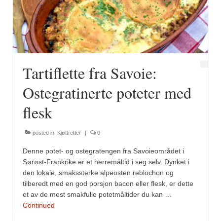
Fugl
Gryteretter
Kjøttretter
Tartiflette fra Savoie:
Snacks
Ostegratinerte poteter med
Supper
flesk
Vegetar
posted in:
Kjøttretter
|
0
Olivenolje, oppskrifter
Denne potet- og ostegratengen fra Savoieområdet i
Krydder, oppskrifter
Sørøst-Frankrike er et herremåltid i seg selv. Dynket i
den lokale, smakssterke alpeosten reblochon og
Albóndigaskrydder
tilberedt med en god porsjon bacon eller flesk, er dette
et av de mest smakfulle potetmåltider du kan …
Bouquet garni
Continued