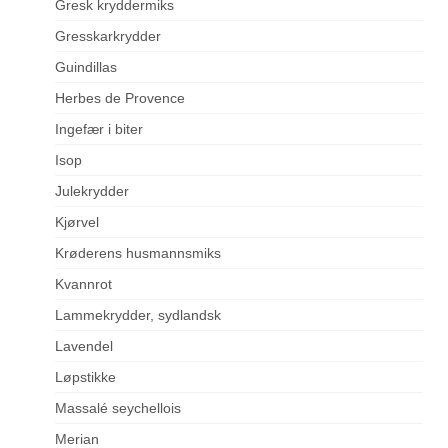
Gresk kryddermiks
Gresskarkrydder
Guindillas
Herbes de Provence
Ingefær i biter
Isop
Julekrydder
Kjørvel
Krøderens husmannsmiks
Kvannrot
Lammekrydder, sydlandsk
Lavendel
Løpstikke
Massalé seychellois
Merian