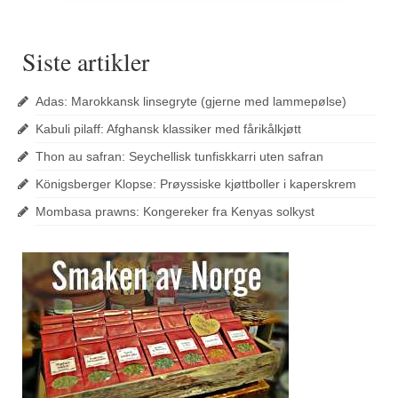
Siste artikler
Adas: Marokkansk linsegryte (gjerne med lammepølse)
Kabuli pilaff: Afghansk klassiker med fårikålkjøtt
Thon au safran: Seychellisk tunfiskkarri uten safran
Königsberger Klopse: Prøyssiske kjøttboller i kaperskrem
Mombasa prawns: Kongereker fra Kenyas solkyst