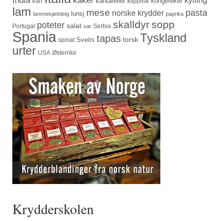
kantareller
kongereker
Iran
klippfisk
lam
mese
pasta
norske krydder
lunsj
lammekjøttdeig
paprika
skalldyr
sopp
poteter
salat
Portugal
Serbia
sar
Spania
Tyskland
tapas
torsk
Sveits
spinat
urter
USA
Østerrike
Krydderskolen