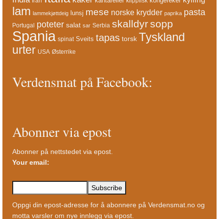
kantareller
kongereker
Iran
klippfisk
lam
mese
pasta
norske krydder
lunsj
lammekjøttdeig
paprika
skalldyr
sopp
poteter
salat
Portugal
Serbia
sar
Spania
Tyskland
tapas
torsk
Sveits
spinat
urter
USA
Østerrike
Verdensmat på Facebook:
Abonner via epost
Abonner på nettstedet via epost.
Your email:
Oppgi din epost-adresse for å abonnere på Verdensmat.no og
motta varsler om nye innlegg via epost.