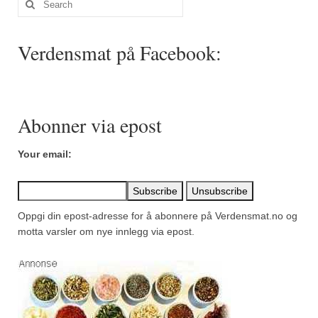
Mirepoix
for:
Ñora
Verdensmat på Facebook:
Norsk fjordkrydder
Paprikapulver, edelsøtt
Abonner via epost
Paprikapulver, pikant
Parisisk pepper
Your email:
Piment d’Espelette
Purreløk (tørket)
Oppgi din epost-adresse for å abonnere på Verdensmat.no og
motta varsler om nye innlegg via epost.
Quatre épices
Rosépepper
Salvie