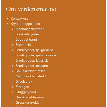
Om verdensmat.no
Kontakt oss
Krydder, oppskrifter
Albóndigaskrydder
Blåskjellkrydder
Bouquet garni
Brennesle
Brødkrydder, fjellgårdens
Brødkrydder, gammelnorsk
Brødkrydder, klassisk
Brødkrydder, toskansk
Cajunkrydder, mildt
Cajunkrydder, sterkt
Dyvelsdrek
Estragon
Gløggkrydder
Gresk kryddermiks
Gresskarkrydder