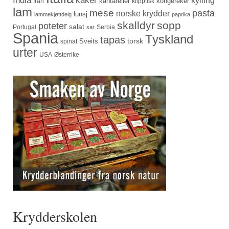
kantareller
kongereker
Iran
klippfisk
lam
mese
pasta
norske krydder
lunsj
lammekjøttdeig
paprika
skalldyr
sopp
poteter
salat
Portugal
Serbia
sar
Spania
Tyskland
tapas
torsk
Sveits
spinat
urter
USA
Østerrike
Krydderskolen