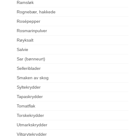
Ramsløk
Rognebær, hakkede
Rosépepper
Rosmarinpulver
Røyksalt
Salvie
Sar (bønneurt)
Selleriblader
Smaken av skog
Syltekrydder
Tapaskrydder
Tomatflak
Torskekrydder
Utmarkskrydder
Viltgrytekrydder