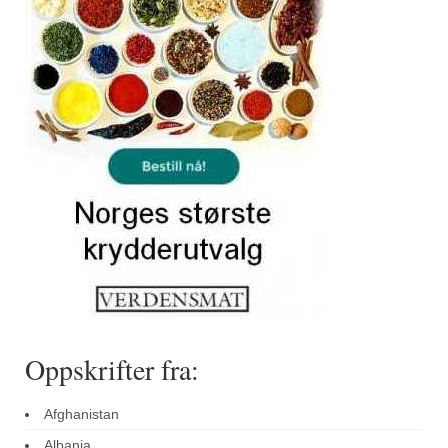
Sar (bønneurt)
Selleriblader
Smaken av skog
Tapaskrydder
Tomatflak
Om oss
Kontakt oss
Nettbutikk
Oppskrifter fra:
Afghanistan
Albania