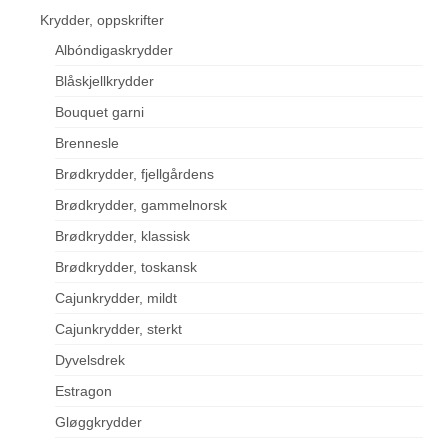
Krydder, oppskrifter
Albóndigaskrydder
Blåskjellkrydder
Bouquet garni
Brennesle
Brødkrydder, fjellgårdens
Brødkrydder, gammelnorsk
Brødkrydder, klassisk
Brødkrydder, toskansk
Cajunkrydder, mildt
Cajunkrydder, sterkt
Dyvelsdrek
Estragon
Gløggkrydder