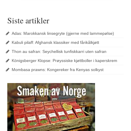
Siste artikler
Adas: Marokkansk linsegryte (gjerne med lammepølse)
Kabuli pilaff: Afghansk klassiker med fårikålkjøtt
Thon au safran: Seychellisk tunfiskkarri uten safran
Königsberger Klopse: Prøyssiske kjøttboller i kaperskrem
Mombasa prawns: Kongereker fra Kenyas solkyst