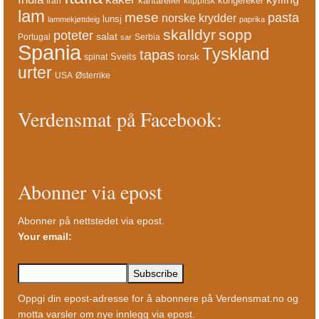
kantareller
kongereker
Iran
klippfisk
lam
mese
pasta
norske krydder
lunsj
lammekjøttdeig
paprika
skalldyr
sopp
poteter
salat
Portugal
Serbia
sar
Spania
Tyskland
tapas
torsk
Sveits
spinat
urter
USA
Østerrike
Verdensmat på Facebook:
Abonner via epost
Abonner på nettstedet via epost.
Your email:
Oppgi din epost-adresse for å abonnere på Verdensmat.no og
motta varsler om nye innlegg via epost.