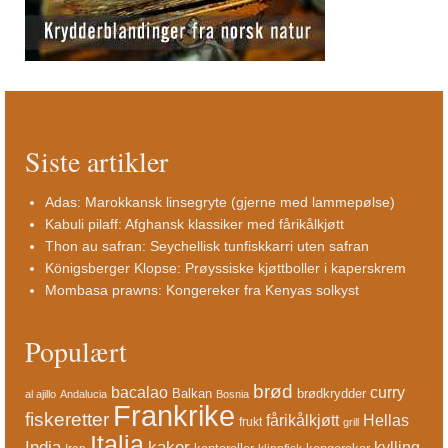
Siste artikler
Adas: Marokkansk linsegryte (gjerne med lammepølse)
Kabuli pilaff: Afghansk klassiker med fårikålkjøtt
Thon au safran: Seychellisk tunfiskkarri uten safran
Königsberger Klopse: Prøyssiske kjøttboller i kaperskrem
Mombasa prawns: Kongereker fra Kenyas solkyst
Populært
brød
bacalao
curry
Balkan
brødkrydder
al ajillo
Andalucia
Bosnia
Frankrike
fiskeretter
fårikålkjøtt
Hellas
frukt
grill
Italia
India
kaker
kylling