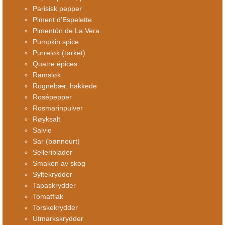
Parisisk pepper
Piment d’Espelette
Pimentón de La Vera
Pumpkin spice
Purreløk (tørket)
Quatre épices
Ramsløk
Rognebær, hakkede
Rosépepper
Rosmarinpulver
Røyksalt
Salvie
Sar (bønneurt)
Selleriblader
Smaken av skog
Syltekrydder
Tapaskrydder
Tomatflak
Torskekrydder
Utmarkskrydder