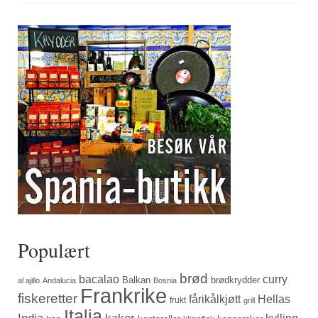
Populært
brød
bacalao
curry
Balkan
brødkrydder
al ajillo
Andalucia
Bosnia
Frankrike
fiskeretter
fårikålkjøtt
Hellas
frukt
grill
Italia
India
kaker
kylling