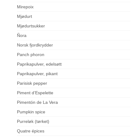
Mirepoix
Mjødurt
Mjødurtsukker
Ñora
Norsk fjordkrydder
Panch phoron
Paprikapulver, edelsøtt
Paprikapulver, pikant
Parisisk pepper
Piment d’Espelette
Pimentón de La Vera
Pumpkin spice
Purreløk (tørket)
Quatre épices