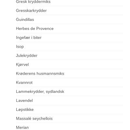
Gresk kryddermiks
Gresskarkrydder
Guindillas
Herbes de Provence
Ingefær i biter
Isop
Julekrydder
Kjørvel
Krøderens husmannsmiks
Kvannrot
Lammekrydder, sydlandsk
Lavendel
Løpstikke
Massalé seychellois
Merian