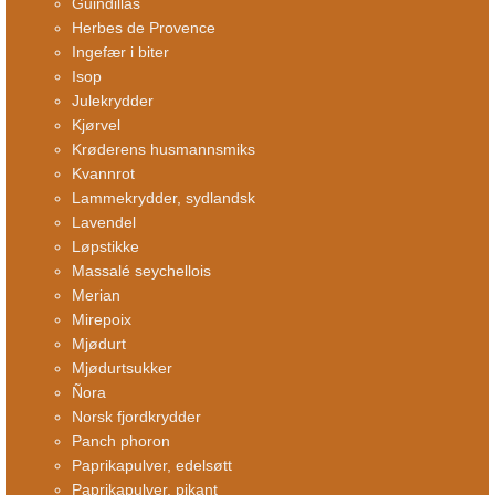
Guindillas
Herbes de Provence
Ingefær i biter
Isop
Julekrydder
Kjørvel
Krøderens husmannsmiks
Kvannrot
Lammekrydder, sydlandsk
Lavendel
Løpstikke
Massalé seychellois
Merian
Mirepoix
Mjødurt
Mjødurtsukker
Ñora
Norsk fjordkrydder
Panch phoron
Paprikapulver, edelsøtt
Paprikapulver, pikant