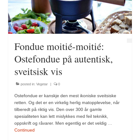
Fugl
Gryteretter
Kjøttretter
Fondue moitié-moitié:
Snacks
Ostefondue på autentisk,
Supper
sveitsisk vis
Vegetar
posted in:
Vegetar
|
0
Olivenolje, oppskrifter
Ostefondue er kanskje den mest ikoniske sveitsiske
Krydder, oppskrifter
retten. Og det er en virkelig herlig matopplevelse, når
tilberedt på riktig vis. Den over 300 år gamle
Albóndigaskrydder
spesialiteten kan lett mislykkes med feil teknikk,
oppskrift og råvarer. Men egentlig er det veldig …
Bouquet garni
Continued