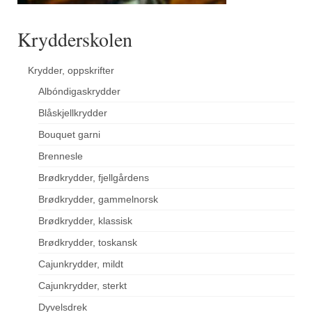
Krydderskolen
Krydder, oppskrifter
Albóndigaskrydder
Blåskjellkrydder
Bouquet garni
Brennesle
Brødkrydder, fjellgårdens
Brødkrydder, gammelnorsk
Brødkrydder, klassisk
Brødkrydder, toskansk
Cajunkrydder, mildt
Cajunkrydder, sterkt
Dyvelsdrek