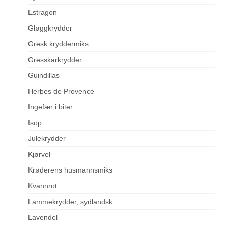
Estragon
Gløggkrydder
Gresk kryddermiks
Gresskarkrydder
Guindillas
Herbes de Provence
Ingefær i biter
Isop
Julekrydder
Kjørvel
Krøderens husmannsmiks
Kvannrot
Lammekrydder, sydlandsk
Lavendel