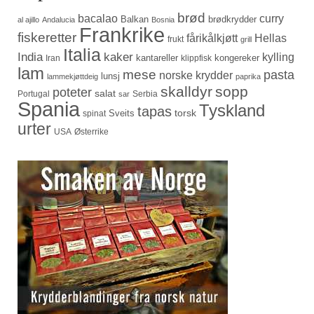
brød
bacalao
curry
Balkan
brødkrydder
al ajillo
Andalucia
Bosnia
Frankrike
fiskeretter
fårikålkjøtt
Hellas
frukt
grill
Italia
India
kaker
kylling
kantareller
kongereker
Iran
klippfisk
lam
mese
pasta
norske krydder
lunsj
lammekjøttdeig
paprika
skalldyr
sopp
poteter
salat
Portugal
Serbia
sar
Spania
Tyskland
tapas
torsk
Sveits
spinat
urter
USA
Østerrike