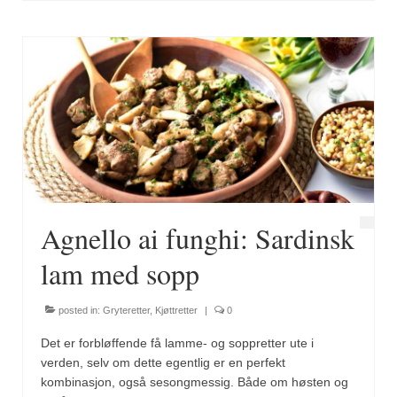
Brennesle
Cajunkrydder, mildt
Cajunkrydder, sterkt
Estragon
Guindillas
Herbes de Provence
Kjørvel
Agnello ai funghi: Sardinsk
Krøderens husmannsmiks
lam med sopp
Løpstikke
posted in:
Gryteretter
,
Kjøttretter
|
0
Massalé seychellois
Det er forbløffende få lamme- og soppretter ute i
verden, selv om dette egentlig er en perfekt
Merian
kombinasjon, også sesongmessig. Både om høsten og