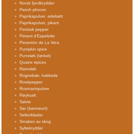
Norsk fjordkrydder
Panch phoron
Paprikapulver, edelsøtt
Paprikapulver, pikant
Parisisk pepper
Piment d’Espelette
Pimentón de La Vera
Pumpkin spice
Purreløk (tørket)
Quatre épices
Ramsløk
Rognebær, hakkede
Rosépepper
Rosmarinpulver
Røyksalt
Salvie
Sar (bønneurt)
Selleriblader
Smaken av skog
Syltekrydder