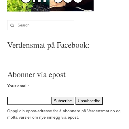
Sar (bønneurt)
Selleriblader
Search
Smaken av skog
for:
Tapaskrydder
Verdensmat på Facebook:
Tomatflak
Om oss
Abonner via epost
Kontakt oss
Nettbutikk
Your email:
Oppgi din epost-adresse for å abonnere på Verdensmat.no og
motta varsler om nye innlegg via epost.