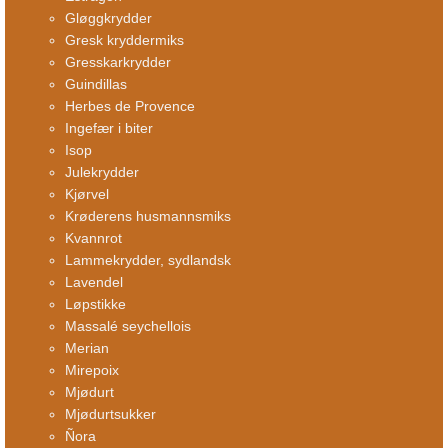
Gløggkrydder
Gresk kryddermiks
Gresskarkrydder
Guindillas
Herbes de Provence
Ingefær i biter
Isop
Julekrydder
Kjørvel
Krøderens husmannsmiks
Kvannrot
Lammekrydder, sydlandsk
Lavendel
Løpstikke
Massalé seychellois
Merian
Mirepoix
Mjødurt
Mjødurtsukker
Ñora