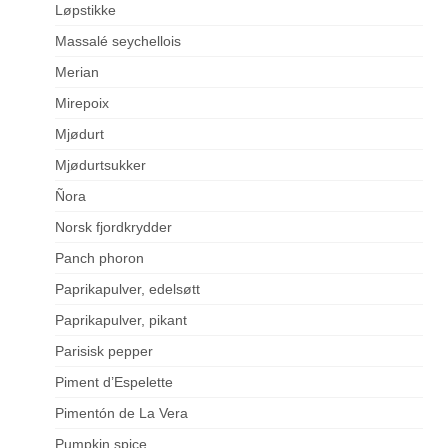
Løpstikke
Massalé seychellois
Merian
Mirepoix
Mjødurt
Mjødurtsukker
Ñora
Norsk fjordkrydder
Panch phoron
Paprikapulver, edelsøtt
Paprikapulver, pikant
Parisisk pepper
Piment d’Espelette
Pimentón de La Vera
Pumpkin spice