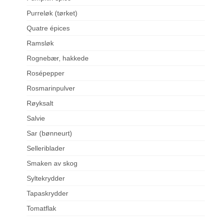
Purreløk (tørket)
Quatre épices
Ramsløk
Rognebær, hakkede
Rosépepper
Rosmarinpulver
Røyksalt
Salvie
Sar (bønneurt)
Selleriblader
Smaken av skog
Syltekrydder
Tapaskrydder
Tomatflak