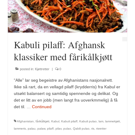
Fugl
Gryteretter
Kjøttretter
Kabuli pilaff: Afghansk
Snacks
klassiker med fårikålkjøtt
Supper
posted in:
Kjøttretter
|
0
Vegetar
“Alle” lar seg begeistre av Afghanistans nasjonalrett.
Olivenolje, oppskrifter
Ikke så rart, da en vellagd pilaff (krydderris) fra Kabul er
utsøkt balansert og samtidig spennende og delikat. Og
Krydder, oppskrifter
det er litt av en jobb (men langt fra uoverkmmelig) å få
det til. …
Continued
Albóndigaskrydder
Afghanistan
,
fårikålkjøtt
,
Kabul
,
Kabuli pilaff
,
Kabuli pulao
,
lam
,
lammekjøtt
,
Bouquet garni
lammeris
,
palau
,
palaw
,
pilaff
,
pilav
,
pulao
,
Qabili pulao
,
ris
,
risretter