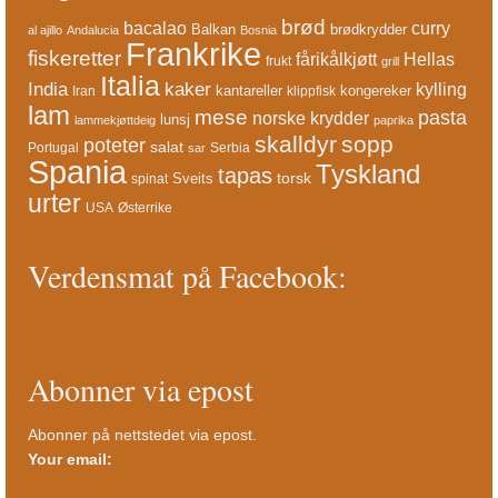
brød
bacalao
curry
Balkan
brødkrydder
al ajillo
Andalucia
Bosnia
Frankrike
fiskeretter
fårikålkjøtt
Hellas
frukt
grill
Italia
India
kaker
kylling
kantareller
kongereker
Iran
klippfisk
lam
mese
pasta
norske krydder
lunsj
lammekjøttdeig
paprika
skalldyr
sopp
poteter
salat
Portugal
Serbia
sar
Spania
Tyskland
tapas
torsk
Sveits
spinat
urter
USA
Østerrike
Verdensmat på Facebook:
Abonner via epost
Abonner på nettstedet via epost.
Your email: