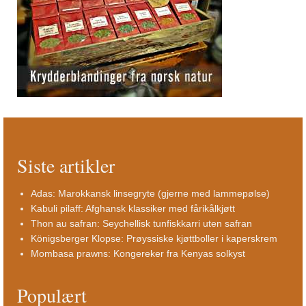
Siste artikler
Adas: Marokkansk linsegryte (gjerne med lammepølse)
Kabuli pilaff: Afghansk klassiker med fårikålkjøtt
Thon au safran: Seychellisk tunfiskkarri uten safran
Königsberger Klopse: Prøyssiske kjøttboller i kaperskrem
Mombasa prawns: Kongereker fra Kenyas solkyst
Populært