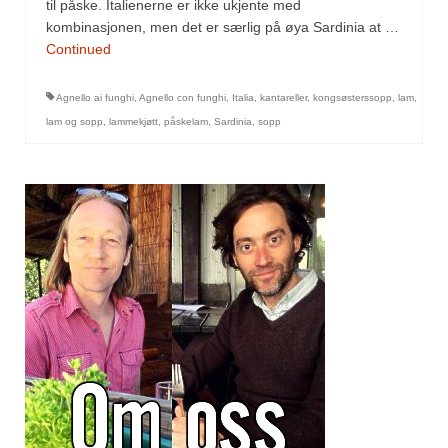
Mirepoix
til påske. Italienerne er ikke ukjente med
kombinasjonen, men det er særlig på øya Sardinia at …
Ñora
Continued
Norsk fjordkrydder
Agnello ai funghi
,
Agnello con funghi
,
Italia
,
kantareller
,
kongsøsterssopp
,
lam
,
lam og sopp
,
lammekjøtt
,
påskelam
,
Sardinia
,
sopp
Paprikapulver, edelsøtt
Paprikapulver, pikant
Parisisk pepper
Piment d’Espelette
Purreløk (tørket)
Quatre épices
Rosépepper
Salvie