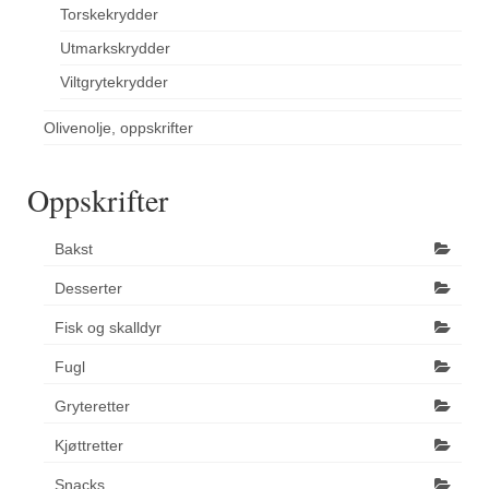
Torskekrydder
Utmarkskrydder
Viltgrytekrydder
Olivenolje, oppskrifter
Oppskrifter
Bakst
Desserter
Fisk og skalldyr
Fugl
Gryteretter
Kjøttretter
Snacks