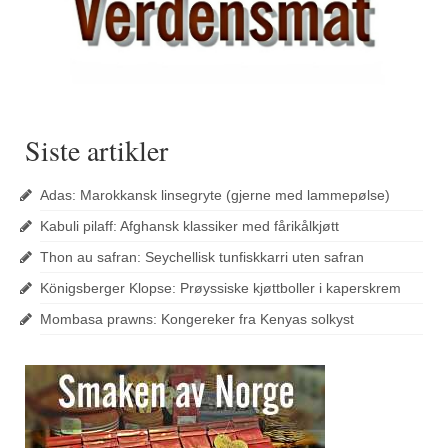
Siste artikler
Adas: Marokkansk linsegryte (gjerne med lammepølse)
Kabuli pilaff: Afghansk klassiker med fårikålkjøtt
Thon au safran: Seychellisk tunfiskkarri uten safran
Königsberger Klopse: Prøyssiske kjøttboller i kaperskrem
Mombasa prawns: Kongereker fra Kenyas solkyst