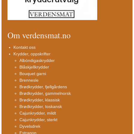
Om verdensmat.no
Kontakt oss
Krydder, oppskrifter
Albóndigaskrydder
Blåskjellkrydder
Bouquet garni
Brennesle
Brødkrydder, fjellgårdens
Brødkrydder, gammelnorsk
Brødkrydder, klassisk
Brødkrydder, toskansk
Cajunkrydder, mildt
Cajunkrydder, sterkt
Dyvelsdrek
Estragon