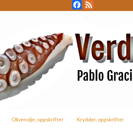
Facebook
Feed
Olivenolje, oppskrifter
Krydder, oppskrifter