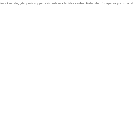
ter
,
oksehalegryte
,
pestosuppe
,
Petit salé aux lentilles verdes
,
Pot-au-feu
,
Soupe au pistou
,
urte