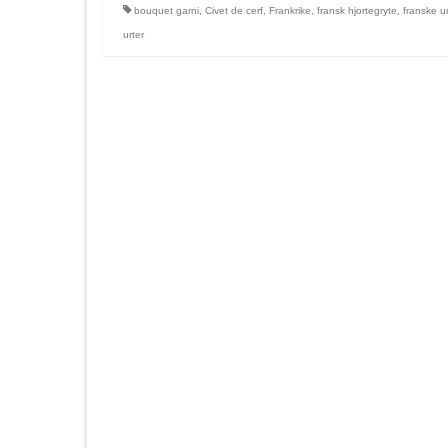
bouquet garni
,
Civet de cerf
,
Frankrike
,
fransk hjortegryte
,
franske ur
urter