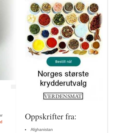
Oppskrifter fra:
er
ed
Afghanistan