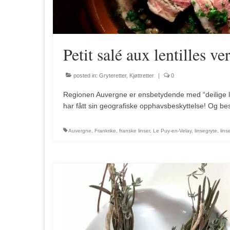
Petit salé aux lentilles v
posted in:
Gryteretter
,
Kjøttretter
|
0
Regionen Auvergne er ensbetydende med “deilige lin
har fått sin geografiske opphavsbeskyttelse! Og best
Auvergne
,
Frankrike
,
franske linser
,
Le Puy-en-Velay
,
linsegryte
,
lins