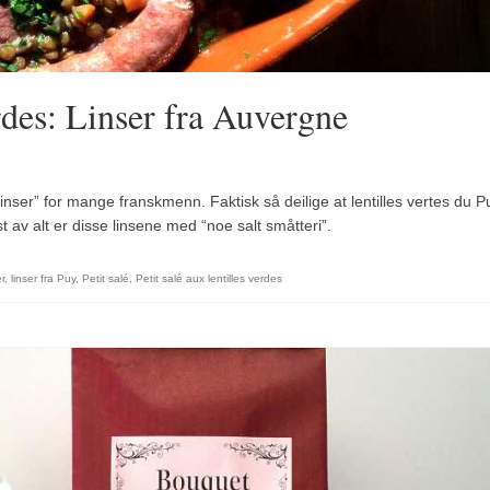
erdes: Linser fra Auvergne
ser” for mange franskmenn. Faktisk så deilige at lentilles vertes du P
 av alt er disse linsene med “noe salt småtteri”.
er
,
linser fra Puy
,
Petit salé
,
Petit salé aux lentilles verdes