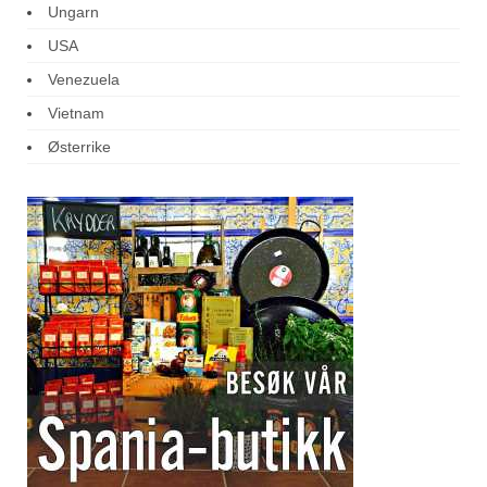
Ungarn
USA
Venezuela
Vietnam
Østerrike