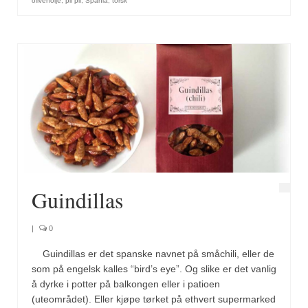
Brennesle
olivenolje
,
pil pil
,
Spania
,
torsk
Cajunkrydder, mildt
Cajunkrydder, sterkt
Estragon
Guindillas
Herbes de Provence
Kjørvel
Guindillas
Krøderens husmannsmiks
Løpstikke
|
0
Massalé seychellois
Guindillas er det spanske navnet på småchili, eller de
som på engelsk kalles “bird’s eye”. Og slike er det vanlig
Merian
å dyrke i potter på balkongen eller i patioen
(uteområdet). Eller kjøpe tørket på ethvert supermarked