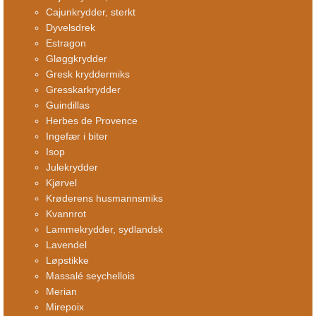
Cajunkrydder, sterkt
Dyvelsdrek
Estragon
Gløggkrydder
Gresk kryddermiks
Gresskarkrydder
Guindillas
Herbes de Provence
Ingefær i biter
Isop
Julekrydder
Kjørvel
Krøderens husmannsmiks
Kvannrot
Lammekrydder, sydlandsk
Lavendel
Løpstikke
Massalé seychellois
Merian
Mirepoix