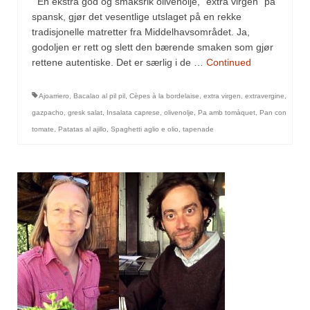
En ekstra god og smaksrik olivenolje, “extra virgen” på
Sar (bønneurt)
spansk, gjør det vesentlige utslaget på en rekke
tradisjonelle matretter fra Middelhavsområdet. Ja,
Selleriblader
godoljen er rett og slett den bærende smaken som gjør
Smaken av skog
rettene autentiske. Det er særlig i de …
Continued
Tapaskrydder
Ajoarriero
,
Bacalao al pil pil
,
Cèpes à la bordelaise
,
extra virgen
,
extravergine
,
gazpacho
,
gresk salat
,
Insalata caprese
,
olivenolje
,
Pa amb tomàquet
,
Pan con
Tomatflak
tomate
,
Patatas al ajillo
,
Spaghetti aglio e olio
,
tapenade
Om oss
Kontakt oss
Nettbutikk