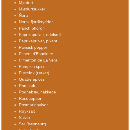
Mjødurt
Mjødurtsukker
Ñora
Norsk fjordkrydder
Panch phoron
Paprikapulver, edelsøtt
Paprikapulver, pikant
Parisisk pepper
Piment d’Espelette
Pimentón de La Vera
Pumpkin spice
Purreløk (tørket)
Quatre épices
Ramsløk
Rognebær, hakkede
Rosépepper
Rosmarinpulver
Røyksalt
Salvie
Sar (bønneurt)