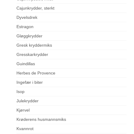
Cajunkrydder, sterkt
Dyvelsdrek
Estragon
Gløggkrydder
Gresk kryddermiks
Gresskarkrydder
Guindillas
Herbes de Provence
Ingefær i biter
Isop
Julekrydder
Kjørvel
Krøderens husmannsmiks
Kvannrot