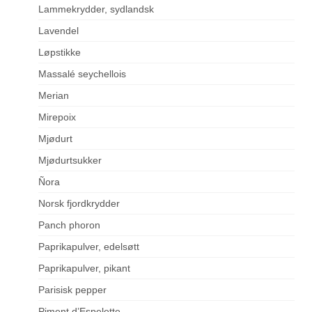
Lammekrydder, sydlandsk
Lavendel
Løpstikke
Massalé seychellois
Merian
Mirepoix
Mjødurt
Mjødurtsukker
Ñora
Norsk fjordkrydder
Panch phoron
Paprikapulver, edelsøtt
Paprikapulver, pikant
Parisisk pepper
Piment d’Espelette