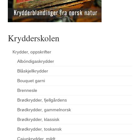
Krydderskolen
Krydder, oppskrifter
Albóndigaskrydder
Blåskjellkrydder
Bouquet garni
Brennesle
Brødkrydder, fjellgårdens
Brødkrydder, gammelnorsk
Brødkrydder, klassisk
Brødkrydder, toskansk
Cajunkrydder, mildt