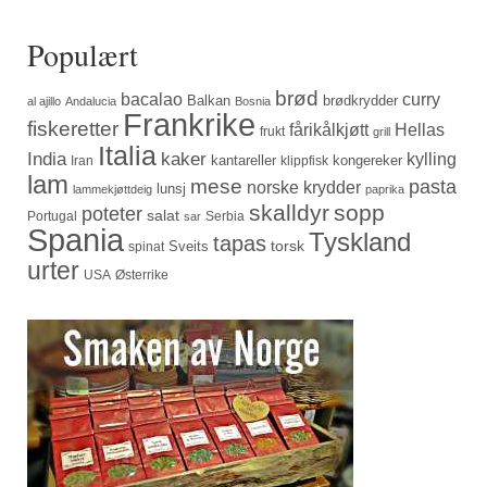
Populært
brød
bacalao
curry
Balkan
brødkrydder
al ajillo
Andalucia
Bosnia
Frankrike
fiskeretter
fårikålkjøtt
Hellas
frukt
grill
Italia
India
kaker
kylling
kantareller
kongereker
Iran
klippfisk
lam
mese
pasta
norske krydder
lunsj
lammekjøttdeig
paprika
skalldyr
sopp
poteter
salat
Portugal
Serbia
sar
Spania
Tyskland
tapas
torsk
Sveits
spinat
urter
USA
Østerrike