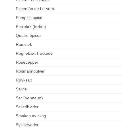
Pimentón de La Vera
Pumpkin spice
Purreløk (tørket)
Quatre épices
Ramsløk
Rognebær, hakkede
Rosépepper
Rosmarinpulver
Røyksalt
Salvie
Sar (bønneurt)
Selleriblader
Smaken av skog
Syltekrydder