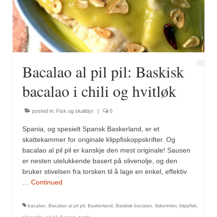
Fugl
Gryteretter
Kjøttretter
Bacalao al pil pil: Baskisk
Snacks
bacalao i chili og hvitløk
Supper
posted in:
Fisk og skalldyr
|
0
Vegetar
Spania, og spesielt Spansk Baskerland, er et
Olivenolje, oppskrifter
skattekammer for originale klippfiskoppskrifter. Og
bacalao al pil pil er kanskje den mest originale! Sausen
Krydder, oppskrifter
er nesten utelukkende basert på olivenolje, og den
bruker stivelsen fra torsken til å lage en enkel, effektiv
Albóndigaskrydder
…
Continued
Bouquet garni
bacalao
,
Bacalao al pil pil
,
Baskerland
,
Baskisk bacalao
,
fiskeretter
,
klippfisk
,