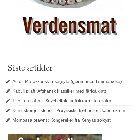
Siste artikler
Adas: Marokkansk linsegryte (gjerne med lammepølse)
Kabuli pilaff: Afghansk klassiker med fårikålkjøtt
Thon au safran: Seychellisk tunfiskkarri uten safran
Königsberger Klopse: Prøyssiske kjøttboller i kaperskrem
Mombasa prawns: Kongereker fra Kenyas solkyst