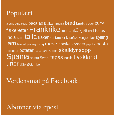
Populært
brød
bacalao
curry
Balkan
brødkrydder
al ajillo
Andalucia
Bosnia
Frankrike
fiskeretter
fårikålkjøtt
Hellas
frukt
grill
Italia
India
kaker
kylling
kantareller
kongereker
Iran
klippfisk
lam
mese
pasta
norske krydder
lunsj
lammekjøttdeig
paprika
skalldyr
sopp
poteter
salat
Portugal
Serbia
sar
Spania
Tyskland
tapas
torsk
Sveits
spinat
urter
USA
Østerrike
Verdensmat på Facebook:
Abonner via epost