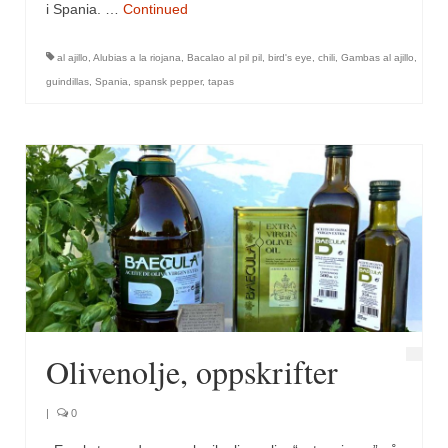
Mirepoix
i Spania. …
Continued
Ñora
al ajillo
,
Alubias a la riojana
,
Bacalao al pil pil
,
bird's eye
,
chili
,
Gambas al ajillo
,
guindillas
,
Spania
,
spansk pepper
,
tapas
Norsk fjordkrydder
Paprikapulver, edelsøtt
Paprikapulver, pikant
Parisisk pepper
Piment d’Espelette
Purreløk (tørket)
Quatre épices
Olivenolje, oppskrifter
Rosépepper
Salvie
|
0