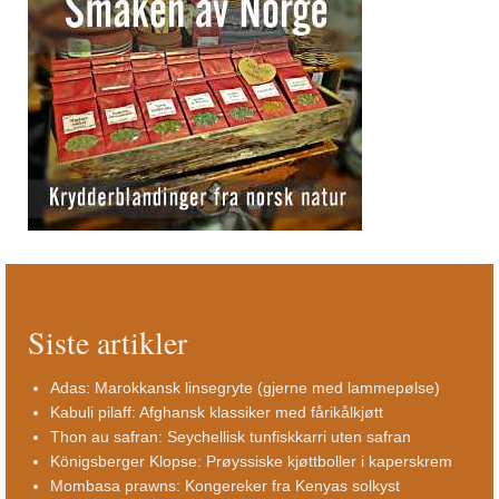
Siste artikler
Adas: Marokkansk linsegryte (gjerne med lammepølse)
Kabuli pilaff: Afghansk klassiker med fårikålkjøtt
Thon au safran: Seychellisk tunfiskkarri uten safran
Königsberger Klopse: Prøyssiske kjøttboller i kaperskrem
Mombasa prawns: Kongereker fra Kenyas solkyst