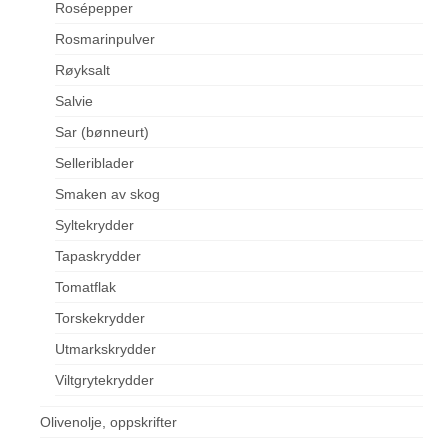
Rosépepper
Rosmarinpulver
Røyksalt
Salvie
Sar (bønneurt)
Selleriblader
Smaken av skog
Syltekrydder
Tapaskrydder
Tomatflak
Torskekrydder
Utmarkskrydder
Viltgrytekrydder
Olivenolje, oppskrifter