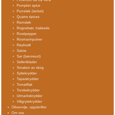
Pumpkin spice
Purreløk (tørket)
Quatre épices
Ramsløk
Rognebær, hakkede
Rosépepper
Rosmarinpulver
Røyksalt
Salvie
Sar (bønneurt)
Selleriblader
Smaken av skog
Syltekrydder
Tapaskrydder
Tomatflak
Torskekrydder
Utmarkskrydder
Viltgrytekrydder
Olivenolje, oppskrifter
Om oss