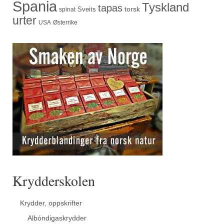
Spania
Tyskland
tapas
torsk
Sveits
spinat
urter
USA
Østerrike
Krydderskolen
Krydder, oppskrifter
Albóndigaskrydder