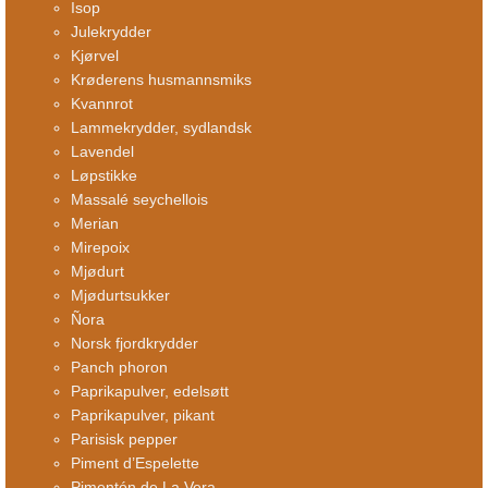
Isop
Julekrydder
Kjørvel
Krøderens husmannsmiks
Kvannrot
Lammekrydder, sydlandsk
Lavendel
Løpstikke
Massalé seychellois
Merian
Mirepoix
Mjødurt
Mjødurtsukker
Ñora
Norsk fjordkrydder
Panch phoron
Paprikapulver, edelsøtt
Paprikapulver, pikant
Parisisk pepper
Piment d’Espelette
Pimentón de La Vera