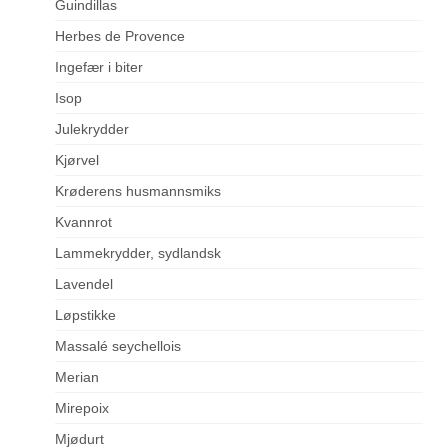
Guindillas
Herbes de Provence
Ingefær i biter
Isop
Julekrydder
Kjørvel
Krøderens husmannsmiks
Kvannrot
Lammekrydder, sydlandsk
Lavendel
Løpstikke
Massalé seychellois
Merian
Mirepoix
Mjødurt