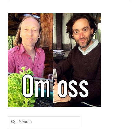
Brennesle
Cajunkrydder, mildt
Cajunkrydder, sterkt
Estragon
Guindillas
Herbes de Provence
Kjørvel
Krøderens husmannsmiks
Løpstikke
Massalé seychellois
Search
for:
Merian