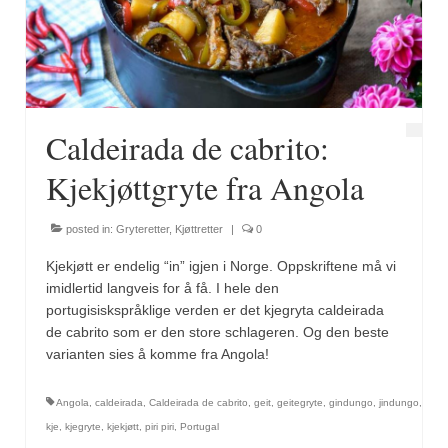
Fugl
Gryteretter
Kjøttretter
Caldeirada de cabrito:
Snacks
Kjekjøttgryte fra Angola
Supper
posted in:
Gryteretter
,
Kjøttretter
|
0
Vegetar
Kjekjøtt er endelig “in” igjen i Norge. Oppskriftene må vi
Olivenolje, oppskrifter
imidlertid langveis for å få. I hele den
portugisiskspråklige verden er det kjegryta caldeirada
Krydder, oppskrifter
de cabrito som er den store schlageren. Og den beste
varianten sies å komme fra Angola!
Albóndigaskrydder
Angola
,
caldeirada
,
Caldeirada de cabrito
,
geit
,
geitegryte
,
gindungo
,
jindungo
,
Bouquet garni
kje
,
kjegryte
,
kjekjøtt
,
piri piri
,
Portugal