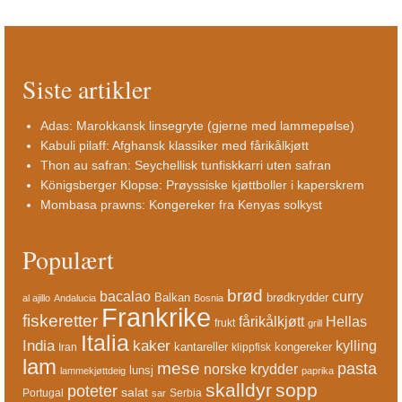
Siste artikler
Adas: Marokkansk linsegryte (gjerne med lammepølse)
Kabuli pilaff: Afghansk klassiker med fårikålkjøtt
Thon au safran: Seychellisk tunfiskkarri uten safran
Königsberger Klopse: Prøyssiske kjøttboller i kaperskrem
Mombasa prawns: Kongereker fra Kenyas solkyst
Populært
brød
bacalao
curry
Balkan
brødkrydder
al ajillo
Andalucia
Bosnia
Frankrike
fiskeretter
fårikålkjøtt
Hellas
frukt
grill
Italia
India
kaker
kylling
kantareller
kongereker
Iran
klippfisk
lam
mese
pasta
norske krydder
lunsj
lammekjøttdeig
paprika
skalldyr
sopp
poteter
salat
Portugal
Serbia
sar