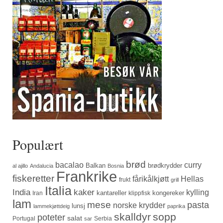
Populært
brød
bacalao
curry
Balkan
brødkrydder
al ajillo
Andalucia
Bosnia
Frankrike
fiskeretter
fårikålkjøtt
Hellas
frukt
grill
Italia
India
kaker
kylling
kantareller
kongereker
Iran
klippfisk
lam
mese
pasta
norske krydder
lunsj
lammekjøttdeig
paprika
skalldyr
sopp
poteter
salat
Portugal
Serbia
sar