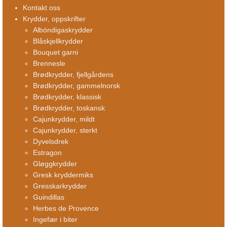
Kontakt oss
Krydder, oppskrifter
Albóndigaskrydder
Blåskjellkrydder
Bouquet garni
Brennesle
Brødkrydder, fjellgårdens
Brødkrydder, gammelnorsk
Brødkrydder, klassisk
Brødkrydder, toskansk
Cajunkrydder, mildt
Cajunkrydder, sterkt
Dyvelsdrek
Estragon
Gløggkrydder
Gresk kryddermiks
Gresskarkrydder
Guindillas
Herbes de Provence
Ingefær i biter