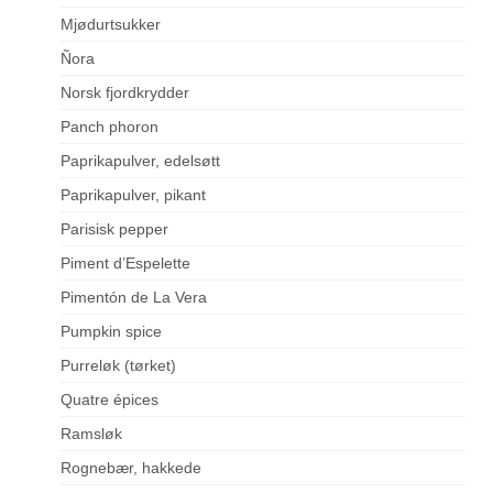
Mjødurtsukker
Ñora
Norsk fjordkrydder
Panch phoron
Paprikapulver, edelsøtt
Paprikapulver, pikant
Parisisk pepper
Piment d’Espelette
Pimentón de La Vera
Pumpkin spice
Purreløk (tørket)
Quatre épices
Ramsløk
Rognebær, hakkede