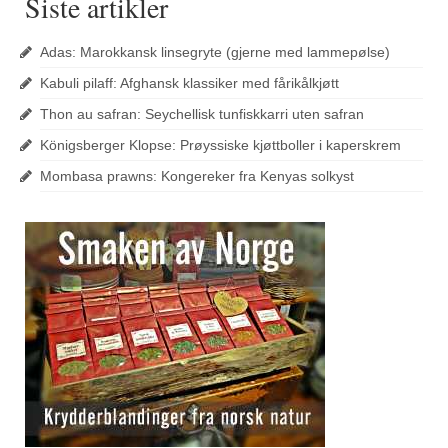
Siste artikler
Adas: Marokkansk linsegryte (gjerne med lammepølse)
Kabuli pilaff: Afghansk klassiker med fårikålkjøtt
Thon au safran: Seychellisk tunfiskkarri uten safran
Königsberger Klopse: Prøyssiske kjøttboller i kaperskrem
Mombasa prawns: Kongereker fra Kenyas solkyst