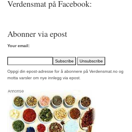
Verdensmat på Facebook:
Mirepoix
Ñora
Norsk fjordkrydder
Abonner via epost
Paprikapulver, edelsøtt
Your email:
Paprikapulver, pikant
Parisisk pepper
Oppgi din epost-adresse for å abonnere på Verdensmat.no og
Piment d’Espelette
motta varsler om nye innlegg via epost.
Purreløk (tørket)
Quatre épices
Rosépepper
Salvie