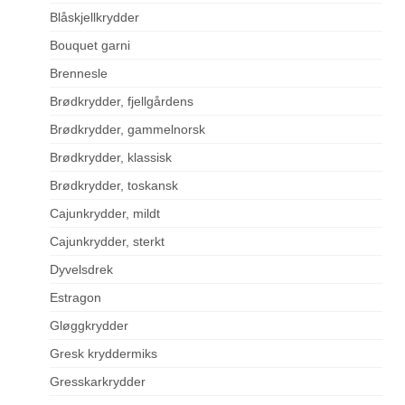
Blåskjellkrydder
Bouquet garni
Brennesle
Brødkrydder, fjellgårdens
Brødkrydder, gammelnorsk
Brødkrydder, klassisk
Brødkrydder, toskansk
Cajunkrydder, mildt
Cajunkrydder, sterkt
Dyvelsdrek
Estragon
Gløggkrydder
Gresk kryddermiks
Gresskarkrydder