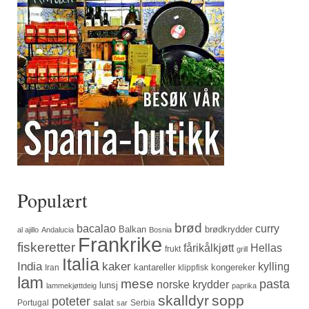
Populært
brød
bacalao
curry
Balkan
brødkrydder
al ajillo
Andalucia
Bosnia
Frankrike
fiskeretter
fårikålkjøtt
Hellas
frukt
grill
Italia
India
kaker
kylling
kantareller
kongereker
Iran
klippfisk
lam
mese
pasta
norske krydder
lunsj
lammekjøttdeig
paprika
skalldyr
sopp
poteter
salat
Portugal
Serbia
sar