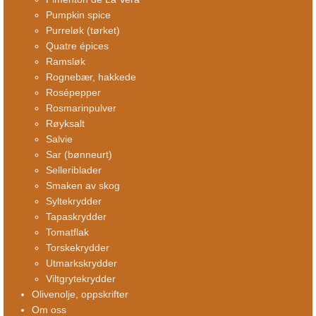
Pumpkin spice
Purreløk (tørket)
Quatre épices
Ramsløk
Rognebær, hakkede
Rosépepper
Rosmarinpulver
Røyksalt
Salvie
Sar (bønneurt)
Selleriblader
Smaken av skog
Syltekrydder
Tapaskrydder
Tomatflak
Torskekrydder
Utmarkskrydder
Viltgrytekrydder
Olivenolje, oppskrifter
Om oss