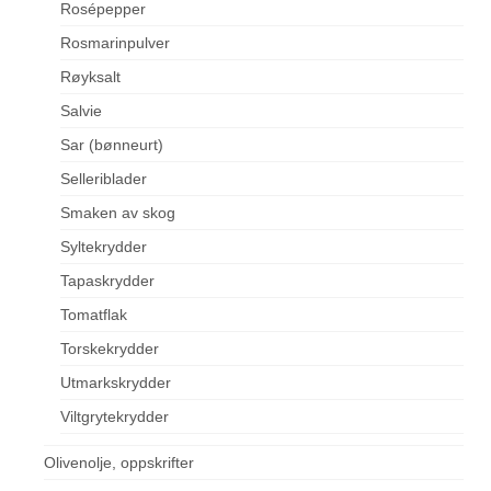
Rosépepper
Rosmarinpulver
Røyksalt
Salvie
Sar (bønneurt)
Selleriblader
Smaken av skog
Syltekrydder
Tapaskrydder
Tomatflak
Torskekrydder
Utmarkskrydder
Viltgrytekrydder
Olivenolje, oppskrifter