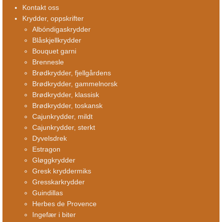
Kontakt oss
Krydder, oppskrifter
Albóndigaskrydder
Blåskjellkrydder
Bouquet garni
Brennesle
Brødkrydder, fjellgårdens
Brødkrydder, gammelnorsk
Brødkrydder, klassisk
Brødkrydder, toskansk
Cajunkrydder, mildt
Cajunkrydder, sterkt
Dyvelsdrek
Estragon
Gløggkrydder
Gresk kryddermiks
Gresskarkrydder
Guindillas
Herbes de Provence
Ingefær i biter