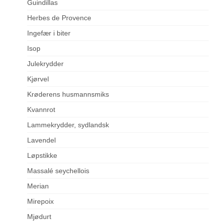
Guindillas
Herbes de Provence
Ingefær i biter
Isop
Julekrydder
Kjørvel
Krøderens husmannsmiks
Kvannrot
Lammekrydder, sydlandsk
Lavendel
Løpstikke
Massalé seychellois
Merian
Mirepoix
Mjødurt