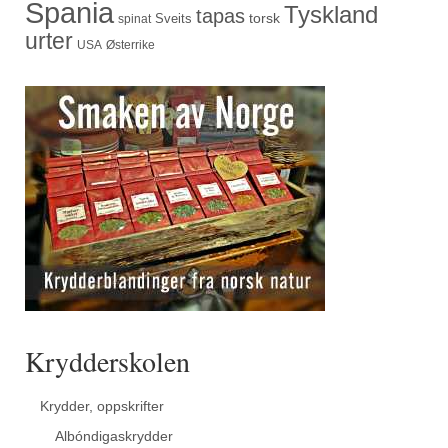
Spania
Tyskland
tapas
torsk
Sveits
spinat
urter
USA
Østerrike
Krydderskolen
Krydder, oppskrifter
Albóndigaskrydder