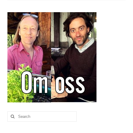
Brennesle
Cajunkrydder, mildt
Cajunkrydder, sterkt
Estragon
Guindillas
Herbes de Provence
Kjørvel
Krøderens husmannsmiks
Løpstikke
Massalé seychellois
Search
for:
Merian