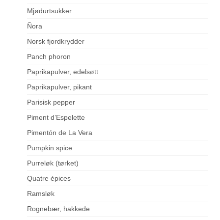
Mjødurtsukker
Ñora
Norsk fjordkrydder
Panch phoron
Paprikapulver, edelsøtt
Paprikapulver, pikant
Parisisk pepper
Piment d’Espelette
Pimentón de La Vera
Pumpkin spice
Purreløk (tørket)
Quatre épices
Ramsløk
Rognebær, hakkede