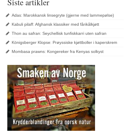
Siste artikler
Adas: Marokkansk linsegryte (gjerne med lammepølse)
Kabuli pilaff: Afghansk klassiker med fårikålkjøtt
Thon au safran: Seychellisk tunfiskkarri uten safran
Königsberger Klopse: Prøyssiske kjøttboller i kaperskrem
Mombasa prawns: Kongereker fra Kenyas solkyst