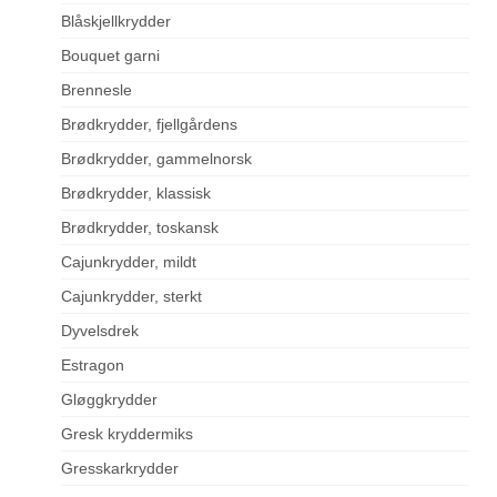
Blåskjellkrydder
Bouquet garni
Brennesle
Brødkrydder, fjellgårdens
Brødkrydder, gammelnorsk
Brødkrydder, klassisk
Brødkrydder, toskansk
Cajunkrydder, mildt
Cajunkrydder, sterkt
Dyvelsdrek
Estragon
Gløggkrydder
Gresk kryddermiks
Gresskarkrydder