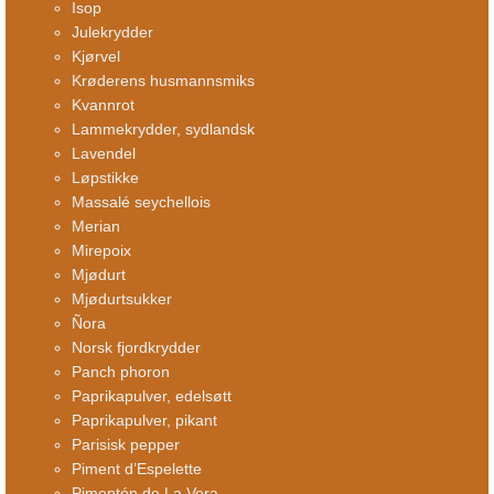
Isop
Julekrydder
Kjørvel
Krøderens husmannsmiks
Kvannrot
Lammekrydder, sydlandsk
Lavendel
Løpstikke
Massalé seychellois
Merian
Mirepoix
Mjødurt
Mjødurtsukker
Ñora
Norsk fjordkrydder
Panch phoron
Paprikapulver, edelsøtt
Paprikapulver, pikant
Parisisk pepper
Piment d’Espelette
Pimentón de La Vera