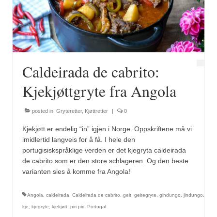
Fugl
Gryteretter
Kjøttretter
Caldeirada de cabrito:
Snacks
Kjekjøttgryte fra Angola
Supper
posted in:
Gryteretter
,
Kjøttretter
|
0
Vegetar
Kjekjøtt er endelig “in” igjen i Norge. Oppskriftene må vi
Olivenolje, oppskrifter
imidlertid langveis for å få. I hele den
portugisiskspråklige verden er det kjegryta caldeirada
Krydder, oppskrifter
de cabrito som er den store schlageren. Og den beste
varianten sies å komme fra Angola!
Albóndigaskrydder
Angola
,
caldeirada
,
Caldeirada de cabrito
,
geit
,
geitegryte
,
gindungo
,
jindungo
,
Bouquet garni
kje
,
kjegryte
,
kjekjøtt
,
piri piri
,
Portugal