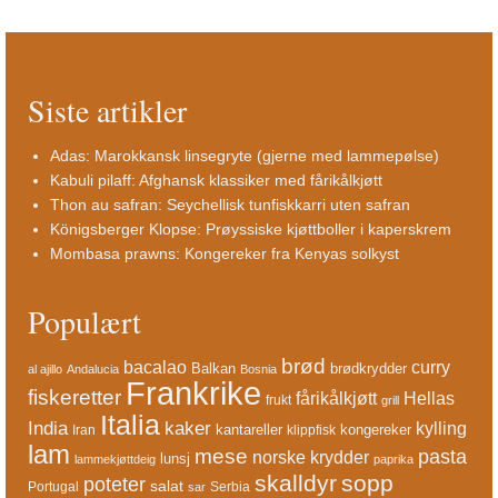
Siste artikler
Adas: Marokkansk linsegryte (gjerne med lammepølse)
Kabuli pilaff: Afghansk klassiker med fårikålkjøtt
Thon au safran: Seychellisk tunfiskkarri uten safran
Königsberger Klopse: Prøyssiske kjøttboller i kaperskrem
Mombasa prawns: Kongereker fra Kenyas solkyst
Populært
brød
bacalao
curry
Balkan
brødkrydder
al ajillo
Andalucia
Bosnia
Frankrike
fiskeretter
fårikålkjøtt
Hellas
frukt
grill
Italia
India
kaker
kylling
kantareller
kongereker
Iran
klippfisk
lam
mese
pasta
norske krydder
lunsj
lammekjøttdeig
paprika
skalldyr
sopp
poteter
salat
Portugal
Serbia
sar