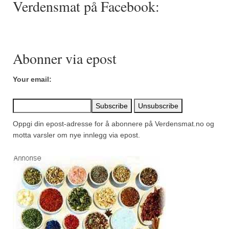
Verdensmat på Facebook:
Mirepoix
Ñora
Norsk fjordkrydder
Abonner via epost
Paprikapulver, edelsøtt
Your email:
Paprikapulver, pikant
Parisisk pepper
Oppgi din epost-adresse for å abonnere på Verdensmat.no og
Piment d’Espelette
motta varsler om nye innlegg via epost.
Purreløk (tørket)
Quatre épices
Rosépepper
Salvie