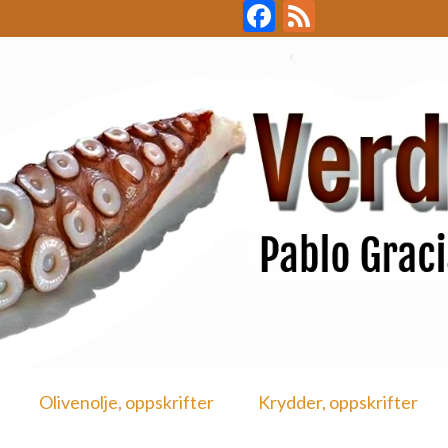
Facebook
Feed
Olivenolje, oppskrifter
Krydder, oppskrifter