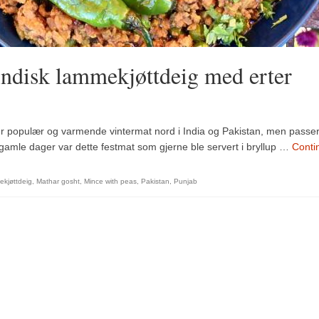
ndisk lammekjøttdeig med erter
 populær og varmende vintermat nord i India og Pakistan, men passe
 gamle dager var dette festmat som gjerne ble servert i bryllup …
Conti
ekjøttdeig
,
Mathar gosht
,
Mince with peas
,
Pakistan
,
Punjab