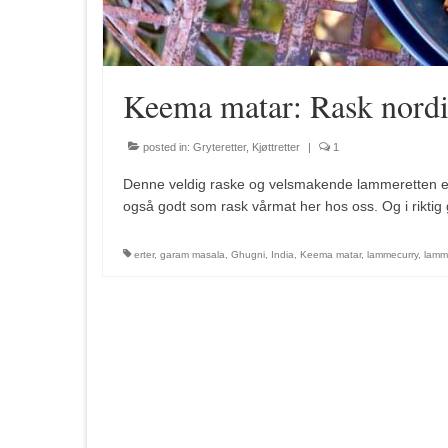
Keema matar: Rask nordi
posted in:
Gryteretter
,
Kjøttretter
|
1
Denne veldig raske og velsmakende lammeretten er
også godt som rask vårmat her hos oss. Og i riktig
erter
,
garam masala
,
Ghugni
,
India
,
Keema matar
,
lammecurry
,
lamm