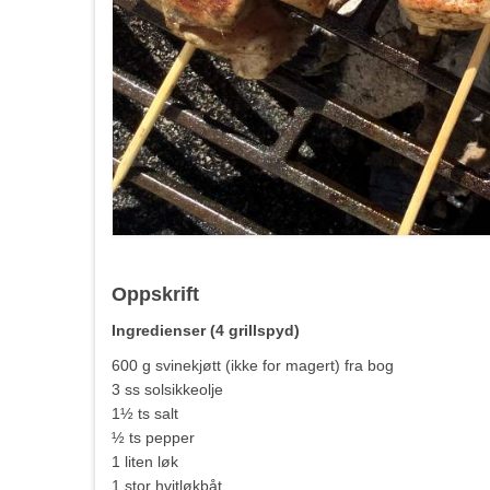
Oppskrift
Ingredienser (4 grillspyd)
600 g svinekjøtt (ikke for magert) fra bog
3 ss solsikkeolje
1½ ts salt
½ ts pepper
1 liten løk
1 stor hvitløkbåt