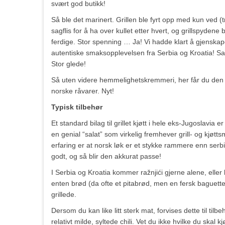
svært god butikk!
Så ble det marinert. Grillen ble fyrt opp med kun ved (tr
sagflis for å ha over kullet etter hvert, og grillspydene 
ferdige. Stor spenning … Ja! Vi hadde klart å gjenska
autentiske smaksopplevelsen fra Serbia og Kroatia! Saft
Stor glede!
Så uten videre hemmelighetskremmeri, her får du den au
norske råvarer. Nyt!
Typisk tilbehør
Et standard bilag til grillet kjøtt i hele eks-Jugoslavi
en genial “salat” som virkelig fremhever grill- og kjøt
erfaring er at norsk løk er et stykke rammere enn serbi
godt, og så blir den akkurat passe!
I Serbia og Kroatia kommer ražnjići gjerne alene, eller
enten brød (da ofte et pitabrød, men en fersk baguette e
grillede.
Dersom du kan like litt sterk mat, forvises dette til tilbe
relativt milde, syltede chili. Vet du ikke hvilke du skal 