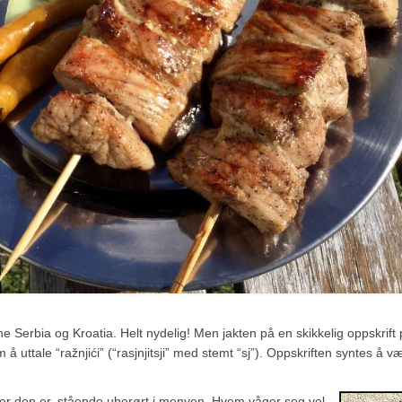
onene Serbia og Kroatia. Helt nydelig! Men jakten på en skikkelig oppskrift
å uttale “ražnjići” (“rasjnjitsji” med stemt “sj”). Oppskriften syntes å v
ći der den er, stående uberørt i menyen. Hvem våger seg vel