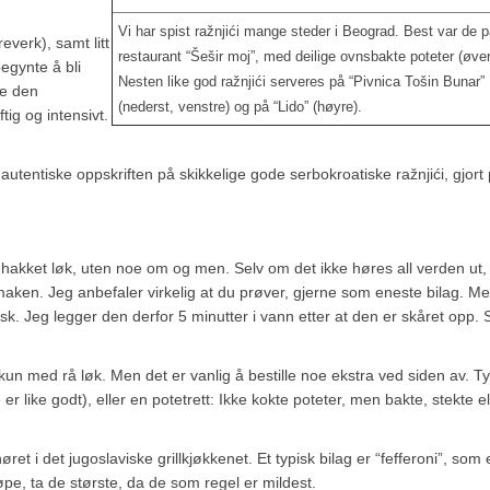
Vi har spist ražnjići mange steder i Beograd. Best var de p
everk), samt litt
restaurant “Šešir moj”, med deilige ovnsbakte poteter (øver
begynte å bli
Nesten like god ražnjići serveres på “Pivnica Tošin Bunar”
pe den
(nederst, venstre) og på “Lido” (høyre).
ig og intensivt.
tentiske oppskriften på skikkelige gode serbokroatiske ražnjići, gjort
a er hakket løk, uten noe om og men. Selv om det ikke høres all verden ut,
tsmaken. Jeg anbefaler virkelig at du prøver, gjerne som eneste bilag. M
sk. Jeg legger den derfor 5 minutter i vann etter at den er skåret opp. S
 kun med rå løk. Men det er vanlig å bestille noe ekstra ved siden av. Ty
r like godt), eller en potetrett: Ikke kokte poteter, men bakte, stekte el
høret i det jugoslaviske grillkjøkkenet. Et typisk bilag er “fefferoni”, som 
kjøpe, ta de største, da de som regel er mildest.