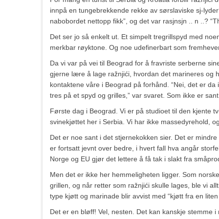
innpå en tungebrekkende rekke av sørslaviske sj-lyder? 
nabobordet nettopp fikk”, og det var rasjnsjn .. n ..? “T
Det ser jo så enkelt ut. Et simpelt tregrillspyd med noe
merkbar røyktone. Og noe udefinerbart som fremhever
Da vi var på vei til Beograd for å fravriste serberne sine
gjerne lære å lage ražnjići, hvordan det marineres og h
kontaktene våre i Beograd på forhånd. “Nei, det er da 
tres på et spyd og grilles,” var svaret. Som ikke er sant
Første dag i Beograd. Vi er på studioet til den kjente 
svinekjøttet her i Serbia. Vi har ikke massedyrehold, og
Det er noe sant i det stjernekokken sier. Det er mindre 
er fortsatt jevnt over bedre, i hvert fall hva angår storf
Norge og EU gjør det lettere å få tak i slakt fra småpro
Men det er ikke her hemmeligheten ligger. Som norske j
grillen, og når retter som ražnjići skulle lages, ble vi
type kjøtt og marinade blir avvist med “kjøtt fra en lit
Det er en bløff! Vel, nesten. Det kan kanskje stemme i