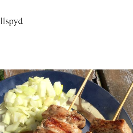
illspyd