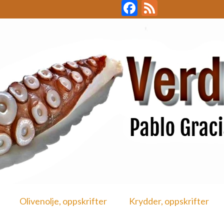
Facebook
Feed
Olivenolje, oppskrifter
Krydder, oppskrifter