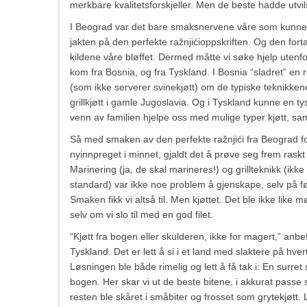
merkbare kvalitetsforskjeller. Men de beste hadde utvil
I Beograd var det bare smaksnervene våre som kunne 
jakten på den perfekte ražnjićioppskriften. Og den forta
kildene våre bløffet. Dermed måtte vi søke hjelp uten
kom fra Bosnia, og fra Tyskland. I Bosnia “sladret” en 
(som ikke serverer svinekjøtt) om de typiske teknikken
grillkjøtt i gamle Jugoslavia. Og i Tyskland kunne en ty
venn av familien hjelpe oss med mulige typer kjøtt, samt
Så med smaken av den perfekte ražnjići fra Beograd fo
nyinnpreget i minnet, gjaldt det å prøve seg frem raskt 
Marinering (ja, de skal marineres!) og grillteknikk (ikke
standard) var ikke noe problem å gjenskape, selv på fø
Smaken fikk vi altså til. Men kjøttet. Det ble ikke like mø
selv om vi slo til med en god filet.
“Kjøtt fra bogen eller skulderen, ikke for magert,” anbefa
Tyskland. Det er lett å si i et land med slaktere på hver
Løsningen ble både rimelig og lett å få tak i: En surret 
bogen. Her skar vi ut de beste bitene, i akkurat passe 
resten ble skåret i småbiter og frosset som grytekjøtt. 