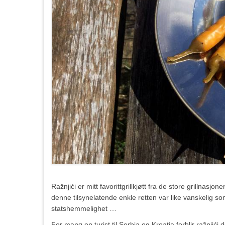
Ražnjići er mitt favorittgrillkjøtt fra de store grillnasj
denne tilsynelatende enkle retten var like vanskelig som 
statshemmelighet …
For mang en turist til Serbia og Kroatia forblir ražnji