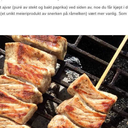
t ajvar (puré av stekt og bakt paprika) ved siden av, noe du får kjøpt i d
k (et unikt meieriprodukt av snerken på råmelken) vært mer vanlig. Som