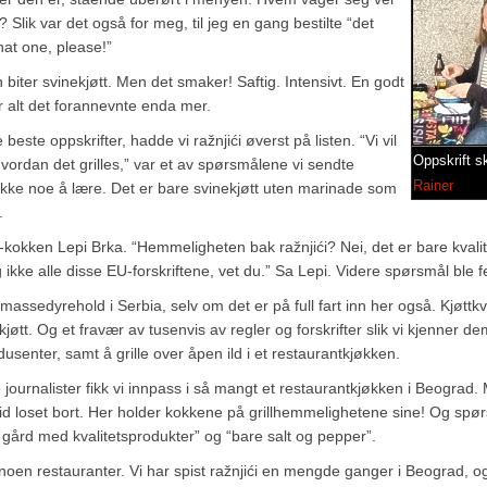
Slik var det også for meg, til jeg en gang bestilte “det
hat one, please!”
n biter svinekjøtt. Men det smaker! Saftig. Intensivt. En godt
 alt det forannevnte enda mer.
 beste oppskrifter, hadde vi ražnjići øverst på listen. “Vi vil
Oppskrift s
vordan det grilles,” var et av spørsmålene vi sendte
Rainer
ikke noe å lære. Det er bare svinekjøtt uten marinade som
.
tv-kokken Lepi Brka. “Hemmeligheten bak ražnjići? Nei, det er bare kvali
 ikke alle disse EU-forskriftene, vet du.” Sa Lepi. Videre spørsmål ble fe
massedyrehold i Serbia, selv om det er på full fart inn her også. Kjøttkv
ekjøtt. Og et fravær av tusenvis av regler og forskrifter slik vi kjenner de
dusenter, samt å grille over åpen ild i et restaurantkjøkken.
ournalister fikk vi innpass i så mangt et restaurantkjøkken i Beograd.
 alltid loset bort. Her holder kokkene på grillhemmelighetene sine! Og sp
en gård med kvalitetsprodukter” og “bare salt og pepper”.
 noen restauranter. Vi har spist ražnjići en mengde ganger i Beograd, o