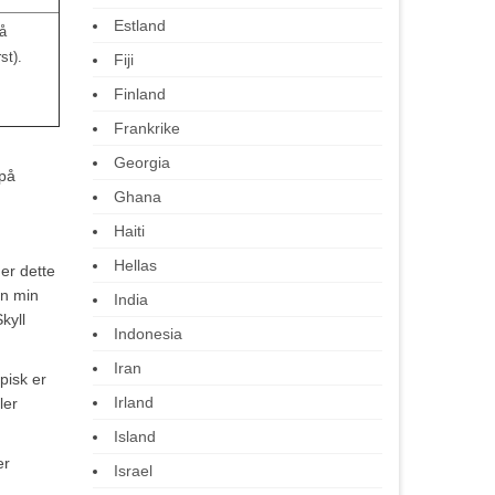
Estland
å
st).
Fiji
Finland
Frankrike
Georgia
 på
Ghana
Haiti
Hellas
 er dette
en min
India
kyll
Indonesia
Iran
pisk er
Irland
ler
Island
er
Israel