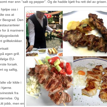
somt mer enn “salt og pepper”. Og de hadde kjøtt fra rett del av grisen.
hjelpe oss i
lte oss at
for Beograd. Den
restauranteier
e for å marinere
skjugoslavisk
 grillteknikker.
rtsatt
på egen grill.
 ifølge EU-
rste forsøk.
rt og saftig,
lte vår kilde i
t hjørne.
svinestek fra
størrelse. Og
Litt jobb, men en