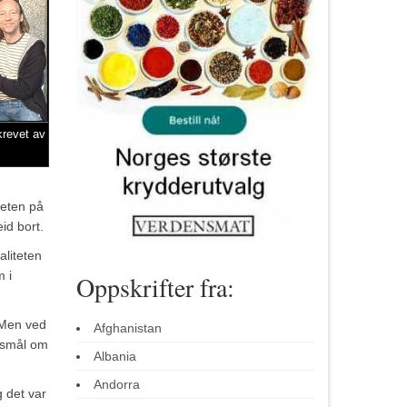
krevet av
teten på
id bort.
aliteten
m i
Oppskrifter fra:
 Men ved
Afghanistan
ørsmål om
Albania
Andorra
g det var