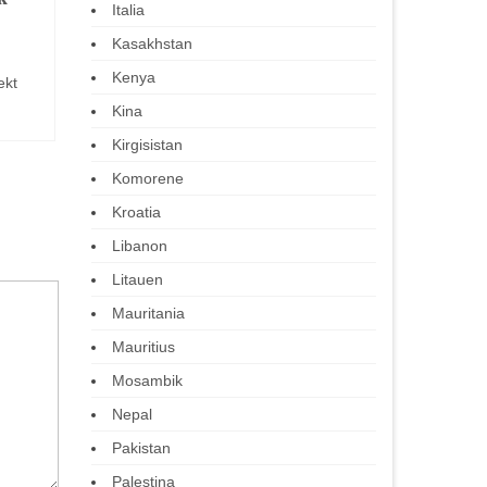
Italia
Prøyssiske kjøttboller i
fra Kenya
kaperskrem
Kasakhstan
Kenya er et 
Kenya
ekt
det gjelder 
Når jeg forklarer tyskere to av mine
spennende..
yndlingsfiskeretter, plukkfisk og
Kina
lutefisk, blir de ofte forbauset...
Kirgisistan
Komorene
Kroatia
Libanon
Litauen
Mauritania
Mauritius
Mosambik
Nepal
Pakistan
Palestina