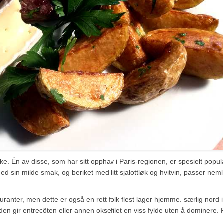
ike. Én av disse, som har sitt opphav i Paris-regionen, er spesielt popul
d sin milde smak, og beriket med litt sjalottløk og hvitvin, passer neml
uranter, men dette er også en rett folk flest lager hjemme. særlig nord i
den gir entrecôten eller annen oksefilet en viss fylde uten å dominere. 