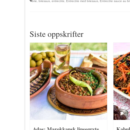
brie
,
briesaus
,
entrecôte
,
Entrecôte med briesaus
,
Entrecôte sauce au br
Siste oppskrifter
Adas: Marokkansk linsegryte
Kabul