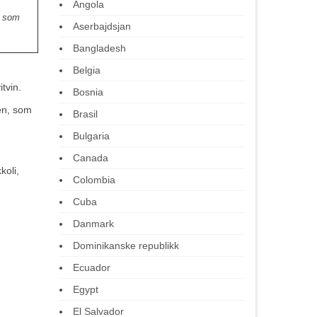
Angola
t som
Aserbajdsjan
Bangladesh
Belgia
tvin.
Bosnia
en, som
Brasil
Bulgaria
Canada
koli,
Colombia
Cuba
Danmark
Dominikanske republikk
Ecuador
Egypt
El Salvador