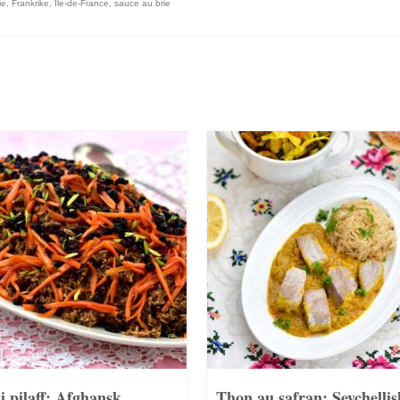
ie
,
Frankrike
,
Île-de-France
,
sauce au brie
i pilaff: Afghansk
Thon au safran: Seychellis