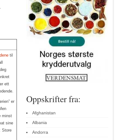
r
idene
til
ll
 deg
nkret
r ett
redende.
Oppskrifter fra:
erien” er
 Men
Afghanistan
e minst
Albania
at sine
: Store
Andorra