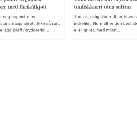
ker med fårikålkjøtt
tunfiskkarri uten safran
lar seg begeistre av
Tunfisk, riktig tilberedt, er havets
stans nasjonalrett. Ikke så rart,
indrefilet. Normalt er den best st
llagd pilaff (krydderris)...
eller grillet, med minst...