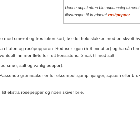
Denne oppskriften ble opprinnelig skreve
illustrasjon til krydderet
rosépepper
.
yte med smøret og fres løken kort, før det hele slukkes med en skvett hvi
i fløten og rosépepperen. Reduser igjen (5-8 minutter) og ha så i bri
ventuelt inn mer fløte for rett konsistens. Smak til med salt.
med smør, salt og vanlig pepper).
r. Passende grønnsaker er for eksempel sjampinjonger, squash eller brok
itt ekstra rosépepper og noen skiver brie.