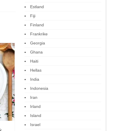
Estland
Fiji
Finland
Frankrike
Georgia
Ghana
Haiti
Hellas
India
Indonesia
Iran
Irland
Island
Israel
k
Königsberger Klopse:
Mombasa 