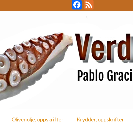
Facebook
Feed
Olivenolje, oppskrifter
Krydder, oppskrifter