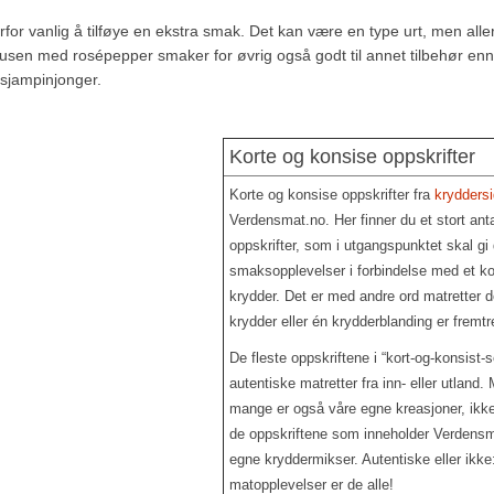
for vanlig å tilføye en ekstra smak. Det kan være en type urt, men alle
ausen med rosépepper smaker for øvrig også godt til annet tilbehør enn
e sjampinjonger.
Korte og konsise oppskrifter
Korte og konsise oppskrifter fra
krydders
Verdensmat.no. Her finner du et stort anta
oppskrifter, som i utgangspunktet skal gi
smaksopplevelser i forbindelse med et ko
krydder. Det er med andre ord matretter de
krydder eller én krydderblanding er fremt
De fleste oppskriftene i “kort-og-konsist-s
autentiske matretter fra inn- eller utland.
mange er også våre egne kreasjoner, ikk
de oppskriftene som inneholder Verdensm
egne kryddermikser. Autentiske eller ikke
matopplevelser er de alle!