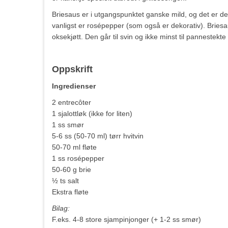
Briesaus er i utgangspunktet ganske mild, og det er der
vanligst er rosépepper (som også er dekorativ). Bries
oksekjøtt. Den går til svin og ikke minst til pannestekt
Oppskrift
Ingredienser
2 entrecôter
1 sjalottløk (ikke for liten)
1 ss smør
5-6 ss (50-70 ml) tørr hvitvin
50-70 ml fløte
1 ss rosépepper
50-60 g brie
½ ts salt
Ekstra fløte
Bilag:
F.eks. 4-8 store sjampinjonger (+ 1-2 ss smør)