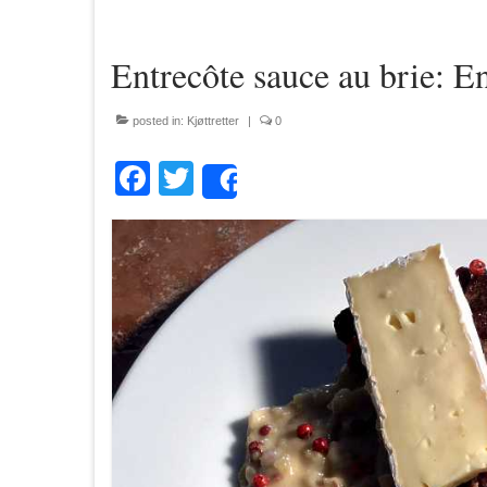
Entrecôte sauce au brie: E
posted in:
Kjøttretter
|
0
Facebook
Twitter
Share