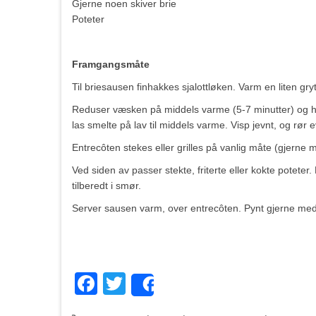
Gjerne noen skiver brie
Poteter
Framgangsmåte
Til briesausen finhakkes sjalottløken. Varm en liten gr
Reduser væsken på middels varme (5-7 minutter) og ha 
las smelte på lav til middels varme. Visp jevnt, og rør e
Entrecôten stekes eller grilles på vanlig måte (gjerne 
Ved siden av passer stekte, friterte eller kokte potete
tilberedt i smør.
Server sausen varm, over entrecôten. Pynt gjerne med l
Facebook
Twitter
Share