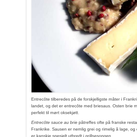
Entrecôte tilberedes på de forskjelligste måter i Frankr
landet, og det er entrecôte med briesaus. Osten brie me
perfekt til mørt oksekjøtt.
Entrecôte sauce au brie
påtreffes ofte på franske resta
Frankrike. Sausen er nemlig grei og rimelig å lage, og 
er kanskje spesielt utbredt i grillsesongen.