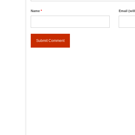
Name
*
Email (wil