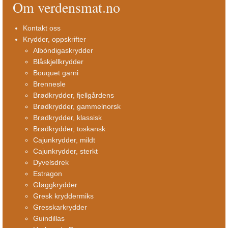
Om verdensmat.no
Kontakt oss
Krydder, oppskrifter
Albóndigaskrydder
Blåskjellkrydder
Bouquet garni
Brennesle
Brødkrydder, fjellgårdens
Brødkrydder, gammelnorsk
Brødkrydder, klassisk
Brødkrydder, toskansk
Cajunkrydder, mildt
Cajunkrydder, sterkt
Dyvelsdrek
Estragon
Gløggkrydder
Gresk kryddermiks
Gresskarkrydder
Guindillas