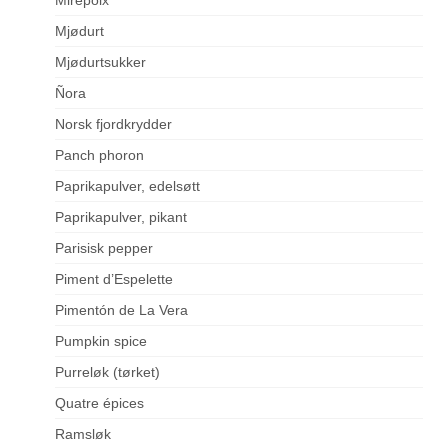
Mjødurt
Mjødurtsukker
Ñora
Norsk fjordkrydder
Panch phoron
Paprikapulver, edelsøtt
Paprikapulver, pikant
Parisisk pepper
Piment d’Espelette
Pimentón de La Vera
Pumpkin spice
Purreløk (tørket)
Quatre épices
Ramsløk