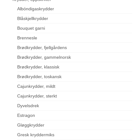
Albóndigaskrydder
Blåskjellkrydder
Bouquet garni
Brennesle
Brødkrydder, fjellgårdens
Brødkrydder, gammelnorsk
Brødkrydder, klassisk
Brødkrydder, toskansk
Cajunkrydder, mildt
Cajunkrydder, sterkt
Dyvelsdrek
Estragon
Gløggkrydder
Gresk kryddermiks