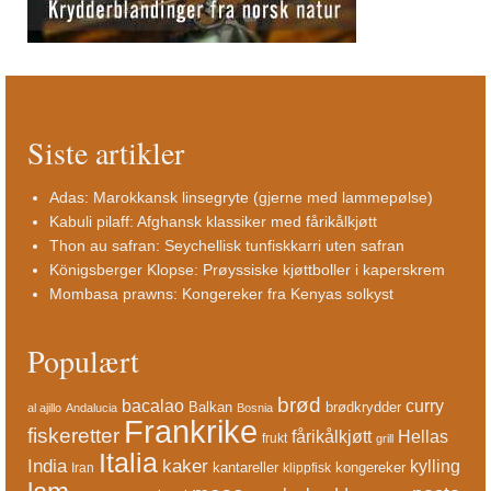
Siste artikler
Adas: Marokkansk linsegryte (gjerne med lammepølse)
Kabuli pilaff: Afghansk klassiker med fårikålkjøtt
Thon au safran: Seychellisk tunfiskkarri uten safran
Königsberger Klopse: Prøyssiske kjøttboller i kaperskrem
Mombasa prawns: Kongereker fra Kenyas solkyst
Populært
brød
bacalao
curry
Balkan
brødkrydder
al ajillo
Andalucia
Bosnia
Frankrike
fiskeretter
fårikålkjøtt
Hellas
frukt
grill
Italia
India
kaker
kylling
kantareller
kongereker
Iran
klippfisk