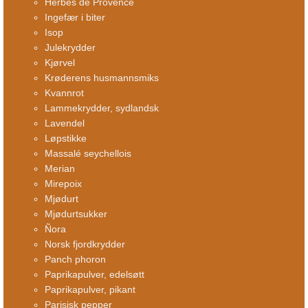
Herbes de Provence
Ingefær i biter
Isop
Julekrydder
Kjørvel
Krøderens husmannsmiks
Kvannrot
Lammekrydder, sydlandsk
Lavendel
Løpstikke
Massalé seychellois
Merian
Mirepoix
Mjødurt
Mjødurtsukker
Ñora
Norsk fjordkrydder
Panch phoron
Paprikapulver, edelsøtt
Paprikapulver, pikant
Parisisk pepper