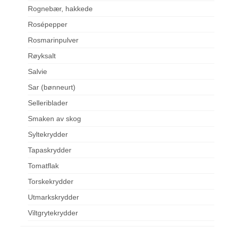
Rognebær, hakkede
Rosépepper
Rosmarinpulver
Røyksalt
Salvie
Sar (bønneurt)
Selleriblader
Smaken av skog
Syltekrydder
Tapaskrydder
Tomatflak
Torskekrydder
Utmarkskrydder
Viltgrytekrydder