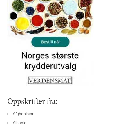
Sar (bønneurt)
Selleriblader
Smaken av skog
Tapaskrydder
Tomatflak
Om oss
Kontakt oss
Nettbutikk
Oppskrifter fra:
Afghanistan
Albania