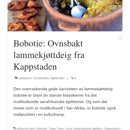
Fugl
Gryteretter
Kjøttretter
Bobotie: Ovnsbakt
Snacks
lammekjøttdeig fra
Supper
Kappstaden
Vegetar
posted in:
Gryteretter
,
Kjøttretter
|
0
Olivenolje, oppskrifter
Den overraskende gode karriretten av lammekjøttdeig
Krydder, oppskrifter
bobotie er blant de største klassikerne fra det
multikulturelle sørafrikanske kjøkkenet. Og som det
Albóndigaskrydder
meste som er multikulturelt i Sør-Afrika, er bobotie også
midtpunktet i en kulturkamp.
Bouquet garni
afrikansk karri
,
Bobotie
,
Cape Town
,
curry
,
kappmalayisk kjøkken
,
Kappstaden
,