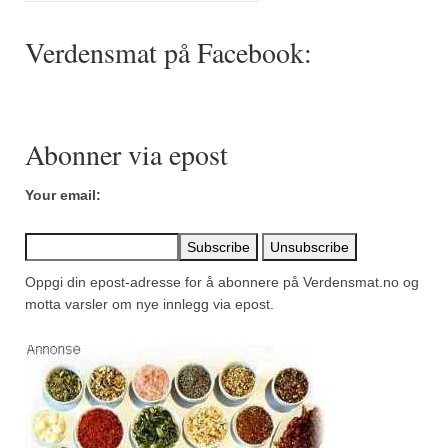
Mirepoix
Verdensmat på Facebook:
Ñora
Norsk fjordkrydder
Paprikapulver, edelsøtt
Abonner via epost
Paprikapulver, pikant
Your email:
Parisisk pepper
Piment d’Espelette
Oppgi din epost-adresse for å abonnere på Verdensmat.no og
Purreløk (tørket)
motta varsler om nye innlegg via epost.
Quatre épices
Rosépepper
Salvie