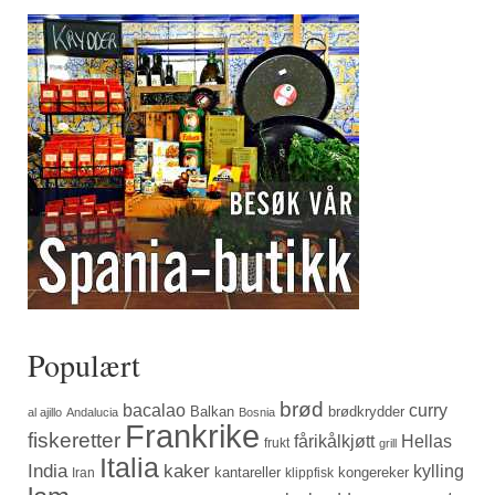
Populært
brød
bacalao
curry
Balkan
brødkrydder
al ajillo
Andalucia
Bosnia
Frankrike
fiskeretter
fårikålkjøtt
Hellas
frukt
grill
Italia
India
kaker
kylling
kantareller
kongereker
Iran
klippfisk