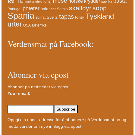
lam
mese
pasta
norske krydder
lunsj
lammekjøttdeig
paprika
skalldyr
sopp
poteter
salat
Portugal
Serbia
sar
Spania
Tyskland
tapas
torsk
Sveits
spinat
urter
USA
Østerrike
Verdensmat på Facebook:
Abonner via epost
Abonner på nettstedet via epost.
Your email:
Oppgi din epost-adresse for å abonnere på Verdensmat.no og
motta varsler om nye innlegg via epost.