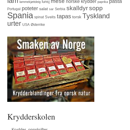
lam
mese
pasta
norske krydder
lunsj
lammekjøttdeig
paprika
skalldyr
sopp
poteter
salat
Portugal
Serbia
sar
Spania
Tyskland
tapas
torsk
Sveits
spinat
urter
USA
Østerrike
Krydderskolen
Krydder, oppskrifter