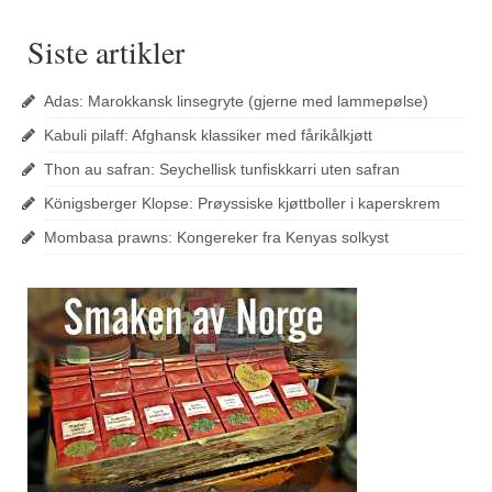
Siste artikler
Adas: Marokkansk linsegryte (gjerne med lammepølse)
Kabuli pilaff: Afghansk klassiker med fårikålkjøtt
Thon au safran: Seychellisk tunfiskkarri uten safran
Königsberger Klopse: Prøyssiske kjøttboller i kaperskrem
Mombasa prawns: Kongereker fra Kenyas solkyst