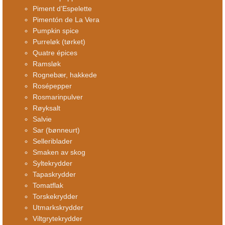
Piment d’Espelette
Pimentón de La Vera
Pumpkin spice
Purreløk (tørket)
Quatre épices
Ramsløk
Rognebær, hakkede
Rosépepper
Rosmarinpulver
Røyksalt
Salvie
Sar (bønneurt)
Selleriblader
Smaken av skog
Syltekrydder
Tapaskrydder
Tomatflak
Torskekrydder
Utmarkskrydder
Viltgrytekrydder