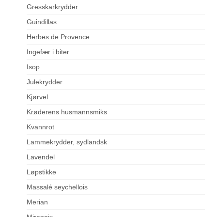
Gresskarkrydder
Guindillas
Herbes de Provence
Ingefær i biter
Isop
Julekrydder
Kjørvel
Krøderens husmannsmiks
Kvannrot
Lammekrydder, sydlandsk
Lavendel
Løpstikke
Massalé seychellois
Merian
Mirepoix