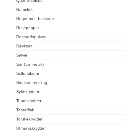
Quatre épices
Ramsløk
Rognebær, hakkede
Rosépepper
Rosmarinpulver
Røyksalt
Salvie
Sar (bønneurt)
Selleriblader
Smaken av skog
Syltekrydder
Tapaskrydder
Tomatflak
Torskekrydder
Utmarkskrydder