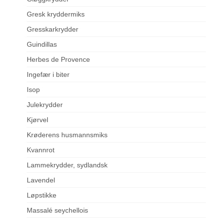
Gresk kryddermiks
Gresskarkrydder
Guindillas
Herbes de Provence
Ingefær i biter
Isop
Julekrydder
Kjørvel
Krøderens husmannsmiks
Kvannrot
Lammekrydder, sydlandsk
Lavendel
Løpstikke
Massalé seychellois