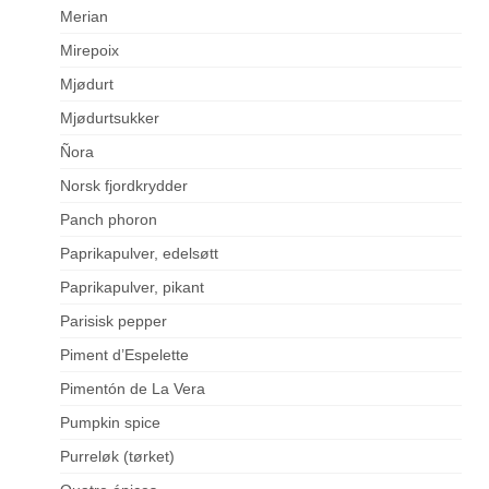
Merian
Mirepoix
Mjødurt
Mjødurtsukker
Ñora
Norsk fjordkrydder
Panch phoron
Paprikapulver, edelsøtt
Paprikapulver, pikant
Parisisk pepper
Piment d’Espelette
Pimentón de La Vera
Pumpkin spice
Purreløk (tørket)