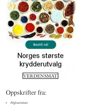
Sar (bønneurt)
Selleriblader
Smaken av skog
Tapaskrydder
Tomatflak
Om oss
Kontakt oss
Nettbutikk
Oppskrifter fra:
Afghanistan