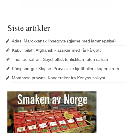
Siste artikler
Adas: Marokkansk linsegryte (gjerne med lammepølse)
Kabuli pilaff: Afghansk klassiker med fårikålkjøtt
Thon au safran: Seychellisk tunfiskkarri uten safran
Königsberger Klopse: Prøyssiske kjøttboller i kaperskrem
Mombasa prawns: Kongereker fra Kenyas solkyst