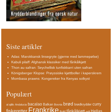
Siste artikler
Adas: Marokkansk linsegryte (gjerne med lammepølse)
Kabuli pilaff: Afghansk klassiker med fårikålkjøtt
Thon au safran: Seychellisk tunfiskkarri uten safran
Königsberger Klopse: Prøyssiske kjøttboller i kaperskrem
Mombasa prawns: Kongereker fra Kenyas solkyst
Populært
brød
bacalao
curry
Balkan
brødkrydder
al ajillo
Andalucia
Bosnia
Frankrike
fiskeretter
fårikålkjøtt
Hellas
frukt
grill