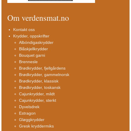
Om verdensmat.no
Kontakt oss
Krydder, oppskrifter
Albóndigaskrydder
Blåskjellkrydder
Bouquet garni
Brennesle
Brødkrydder, fjellgårdens
Brødkrydder, gammelnorsk
Brødkrydder, klassisk
Brødkrydder, toskansk
Cajunkrydder, mildt
Cajunkrydder, sterkt
Dyvelsdrek
Estragon
Gløggkrydder
Gresk kryddermiks