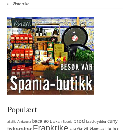
Østerrike
Populært
brød
bacalao
curry
Balkan
brødkrydder
al ajillo
Andalucia
Bosnia
Frankrike
fiskeretter
fårikålkjøtt
Hellas
frukt
grill