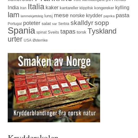
Italia
India
kaker
kylling
kantareller
kongereker
Iran
klippfisk
lam
mese
pasta
norske krydder
lunsj
lammekjøttdeig
paprika
skalldyr
sopp
poteter
salat
Portugal
Serbia
sar
Spania
Tyskland
tapas
torsk
Sveits
spinat
urter
USA
Østerrike
Krydderskolen