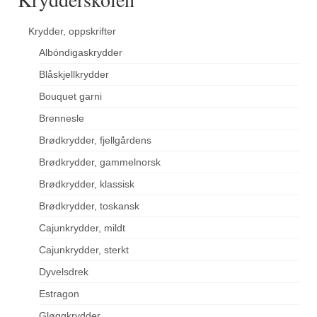
Krydder, oppskrifter
Albóndigaskrydder
Blåskjellkrydder
Bouquet garni
Brennesle
Brødkrydder, fjellgårdens
Brødkrydder, gammelnorsk
Brødkrydder, klassisk
Brødkrydder, toskansk
Cajunkrydder, mildt
Cajunkrydder, sterkt
Dyvelsdrek
Estragon
Gløggkrydder