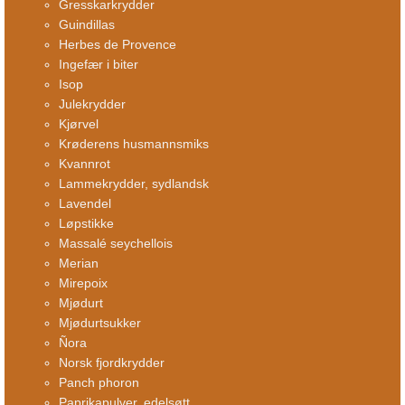
Gresskarkrydder
Guindillas
Herbes de Provence
Ingefær i biter
Isop
Julekrydder
Kjørvel
Krøderens husmannsmiks
Kvannrot
Lammekrydder, sydlandsk
Lavendel
Løpstikke
Massalé seychellois
Merian
Mirepoix
Mjødurt
Mjødurtsukker
Ñora
Norsk fjordkrydder
Panch phoron
Paprikapulver, edelsøtt