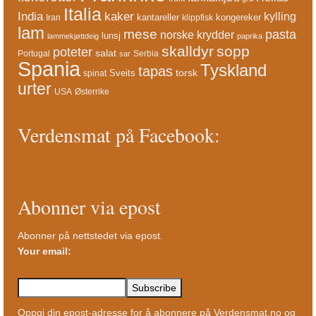
Italia
India
kaker
kylling
kantareller
kongereker
Iran
klippfisk
lam
mese
pasta
norske krydder
lunsj
lammekjøttdeig
paprika
skalldyr
sopp
poteter
salat
Portugal
Serbia
sar
Spania
Tyskland
tapas
torsk
Sveits
spinat
urter
USA
Østerrike
Verdensmat på Facebook:
Abonner via epost
Abonner på nettstedet via epost.
Your email:
Oppgi din epost-adresse for å abonnere på Verdensmat.no og