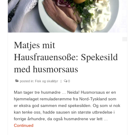
Fugl
Gryteretter
Kjøttretter
Matjes mit
Snacks
Hausfrauensoße: Spekesild
Supper
med husmorsaus
Vegetar
posted in:
Fisk og skalldyr
|
0
Olivenolje, oppskrifter
Man tager tre husmødre … Neida! Husmorsaus er en
Krydder, oppskrifter
hjemmelaget remuladerømme fra Nord-Tyskland som
er ekstra god sammen med spekesilden. Og som vi nok
Albóndigaskrydder
kan tenke oss, hadde sausen sin største utbredelse i
forrige århundre, da også husmødrene var lett …
Bouquet garni
Continued