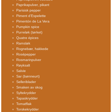
Paprikapulver, pikant
Parisisk pepper
Piment d’Espelette
Pimentón de La Vera
Pumpkin spice
Purreløk (tørket)
Quatre épices
Ramsløk
Rognebær, hakkede
Rosépepper
Rosmarinpulver
Røyksalt
Salvie
Sar (bønneurt)
Selleriblader
Smaken av skog
Syltekrydder
Tapaskrydder
Tomatflak
Torskekrydder