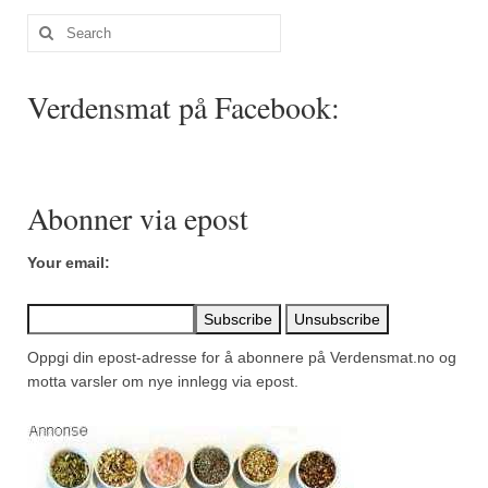
Mirepoix
Search
Ñora
for:
Norsk fjordkrydder
Verdensmat på Facebook:
Paprikapulver, edelsøtt
Paprikapulver, pikant
Abonner via epost
Parisisk pepper
Your email:
Piment d’Espelette
Purreløk (tørket)
Oppgi din epost-adresse for å abonnere på Verdensmat.no og
Quatre épices
motta varsler om nye innlegg via epost.
Rosépepper
Salvie