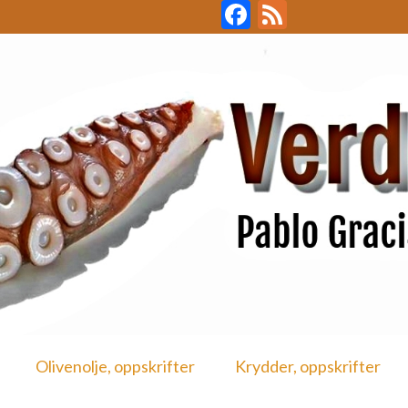
Facebook
Feed
Olivenolje, oppskrifter
Krydder, oppskrifter