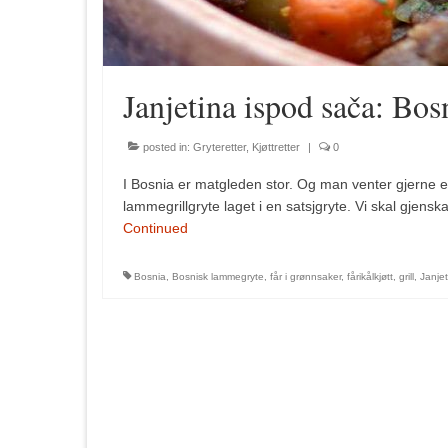
Janjetina ispod sača: Bo
posted in:
Gryteretter
,
Kjøttretter
|
0
I Bosnia er matgleden stor. Og man venter gjerne e
lammegrillgryte laget i en satsjgryte. Vi skal gjensk
Continued
Bosnia
,
Bosnisk lammegryte
,
får i grønnsaker
,
fårikålkjøtt
,
grill
,
Janje