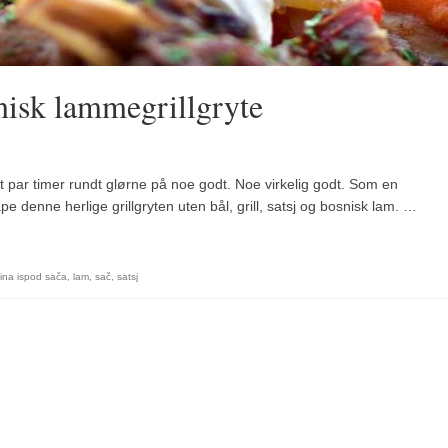
snisk lammegrillgryte
t par timer rundt glørne på noe godt. Noe virkelig godt. Som en
ape denne herlige grillgryten uten bål, grill, satsj og bosnisk lam. …
tina ispod sača
,
lam
,
sač
,
satsj