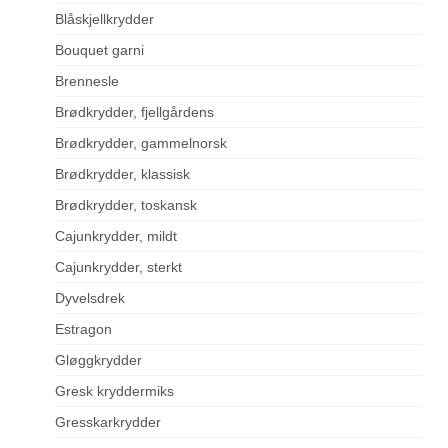
Blåskjellkrydder
Bouquet garni
Brennesle
Brødkrydder, fjellgårdens
Brødkrydder, gammelnorsk
Brødkrydder, klassisk
Brødkrydder, toskansk
Cajunkrydder, mildt
Cajunkrydder, sterkt
Dyvelsdrek
Estragon
Gløggkrydder
Gresk kryddermiks
Gresskarkrydder