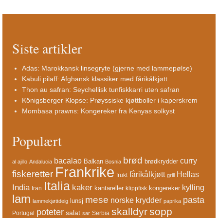
Siste artikler
Adas: Marokkansk linsegryte (gjerne med lammepølse)
Kabuli pilaff: Afghansk klassiker med fårikålkjøtt
Thon au safran: Seychellisk tunfiskkarri uten safran
Königsberger Klopse: Prøyssiske kjøttboller i kaperskrem
Mombasa prawns: Kongereker fra Kenyas solkyst
Populært
brød
bacalao
curry
Balkan
brødkrydder
al ajillo
Andalucia
Bosnia
Frankrike
fiskeretter
fårikålkjøtt
Hellas
frukt
grill
Italia
India
kaker
kylling
kantareller
kongereker
Iran
klippfisk
lam
mese
pasta
norske krydder
lunsj
lammekjøttdeig
paprika
skalldyr
sopp
poteter
salat
Portugal
Serbia
sar