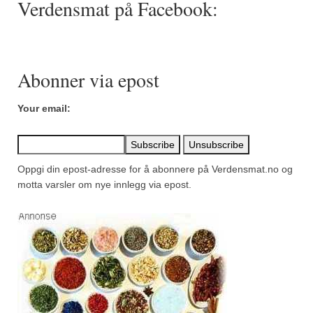
Verdensmat på Facebook:
Mirepoix
Ñora
Norsk fjordkrydder
Abonner via epost
Paprikapulver, edelsøtt
Your email:
Paprikapulver, pikant
Parisisk pepper
Oppgi din epost-adresse for å abonnere på Verdensmat.no og
Piment d’Espelette
motta varsler om nye innlegg via epost.
Purreløk (tørket)
Quatre épices
Rosépepper
Salvie