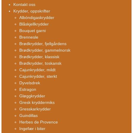
Kontakt oss
Krydder, oppskrifter
Albóndigaskrydder
Blåskjellkrydder
Bouquet garni
Brennesle
Brødkrydder, fjellgårdens
Brødkrydder, gammelnorsk
Brødkrydder, klassisk
Brødkrydder, toskansk
Cajunkrydder, mildt
Cajunkrydder, sterkt
Dyvelsdrek
Estragon
Gløggkrydder
Gresk kryddermiks
Gresskarkrydder
Guindillas
Herbes de Provence
Ingefær i biter