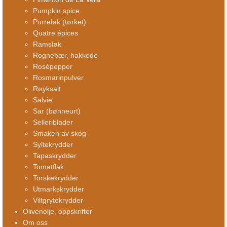
Pumpkin spice
Purreløk (tørket)
Quatre épices
Ramsløk
Rognebær, hakkede
Rosépepper
Rosmarinpulver
Røyksalt
Salvie
Sar (bønneurt)
Selleriblader
Smaken av skog
Syltekrydder
Tapaskrydder
Tomatflak
Torskekrydder
Utmarkskrydder
Viltgrytekrydder
Olivenolje, oppskrifter
Om oss