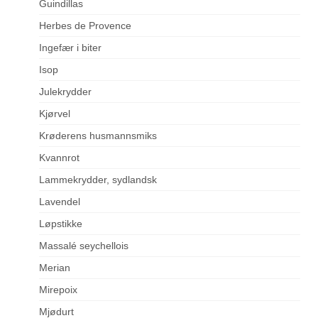
Guindillas
Herbes de Provence
Ingefær i biter
Isop
Julekrydder
Kjørvel
Krøderens husmannsmiks
Kvannrot
Lammekrydder, sydlandsk
Lavendel
Løpstikke
Massalé seychellois
Merian
Mirepoix
Mjødurt