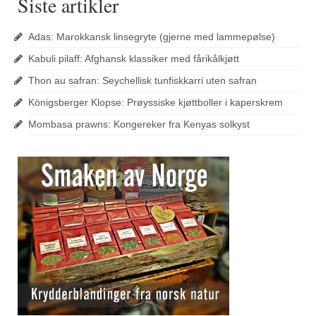
Siste artikler
Adas: Marokkansk linsegryte (gjerne med lammepølse)
Kabuli pilaff: Afghansk klassiker med fårikålkjøtt
Thon au safran: Seychellisk tunfiskkarri uten safran
Königsberger Klopse: Prøyssiske kjøttboller i kaperskrem
Mombasa prawns: Kongereker fra Kenyas solkyst