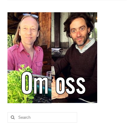
Brennesle
Cajunkrydder, mildt
Cajunkrydder, sterkt
Estragon
Guindillas
Herbes de Provence
Kjørvel
Krøderens husmannsmiks
Løpstikke
Massalé seychellois
Search
for:
Merian