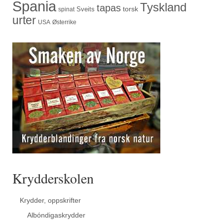
Spania
Tyskland
tapas
torsk
Sveits
spinat
urter
USA
Østerrike
Krydderskolen
Krydder, oppskrifter
Albóndigaskrydder