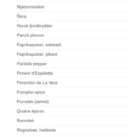
Mjødurtsukker
Ñora
Norsk fjordkrydder
Panch phoron
Paprikapulver, edelsøtt
Paprikapulver, pikant
Parisisk pepper
Piment d’Espelette
Pimentón de La Vera
Pumpkin spice
Purreløk (tørket)
Quatre épices
Ramsløk
Rognebær, hakkede