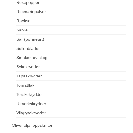
Rosépepper
Rosmarinpulver
Røyksalt
Salvie
Sar (bønneurt)
Selleriblader
Smaken av skog
Syltekrydder
Tapaskrydder
Tomatflak
Torskekrydder
Utmarkskrydder
Viltgrytekrydder
Olivenolje, oppskrifter