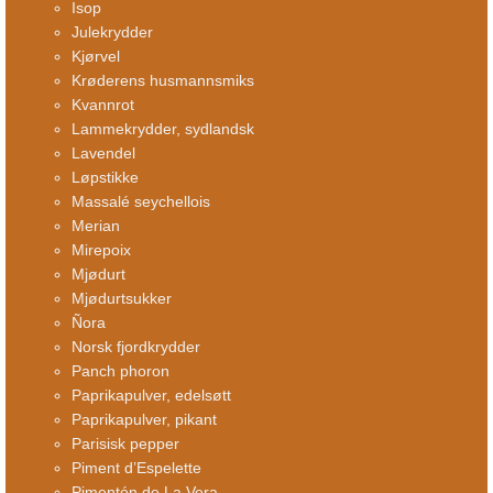
Isop
Julekrydder
Kjørvel
Krøderens husmannsmiks
Kvannrot
Lammekrydder, sydlandsk
Lavendel
Løpstikke
Massalé seychellois
Merian
Mirepoix
Mjødurt
Mjødurtsukker
Ñora
Norsk fjordkrydder
Panch phoron
Paprikapulver, edelsøtt
Paprikapulver, pikant
Parisisk pepper
Piment d’Espelette
Pimentón de La Vera