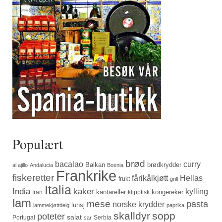
Populært
brød
bacalao
curry
Balkan
brødkrydder
al ajillo
Andalucia
Bosnia
Frankrike
fiskeretter
fårikålkjøtt
Hellas
frukt
grill
Italia
India
kaker
kylling
kantareller
kongereker
Iran
klippfisk
lam
mese
pasta
norske krydder
lunsj
lammekjøttdeig
paprika
skalldyr
sopp
poteter
salat
Portugal
Serbia
sar