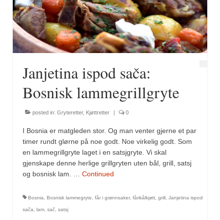
Fugl
Gryteretter
Kjøttretter
Janjetina ispod sača:
Snacks
Bosnisk lammegrillgryte
Supper
posted in:
Gryteretter
,
Kjøttretter
|
0
Vegetar
I Bosnia er matgleden stor. Og man venter gjerne et par
Olivenolje, oppskrifter
timer rundt glørne på noe godt. Noe virkelig godt. Som
en lammegrillgryte laget i en satsjgryte. Vi skal
Krydder, oppskrifter
gjenskape denne herlige grillgryten uten bål, grill, satsj
og bosnisk lam. …
Continued
Albóndigaskrydder
Bosnia
,
Bosnisk lammegryte
,
får i grønnsaker
,
fårikålkjøtt
,
grill
,
Janjetina ispod
Bouquet garni
sača
,
lam
,
sač
,
satsj