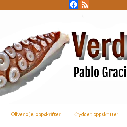
Facebook
Feed
Olivenolje, oppskrifter
Krydder, oppskrifter