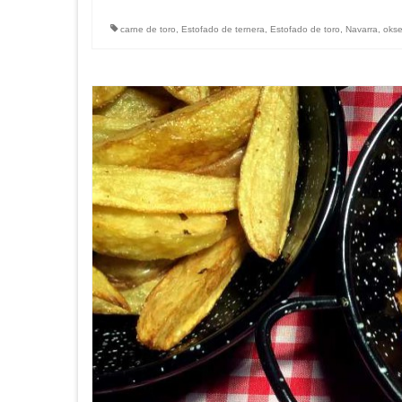
carne de toro
,
Estofado de ternera
,
Estofado de toro
,
Navarra
,
okse