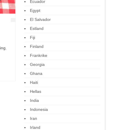
Ecuador
Egypt
El Salvador
Estland
Fiji
Finland
ing.
Frankrike
Georgia
Ghana
Haiti
Hellas
India
Indonesia
Iran
Irland