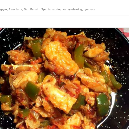
gryte
,
Pamplona
,
San Fermín
,
Spania
,
storfegryte
,
tyrefekting
,
tyregryte