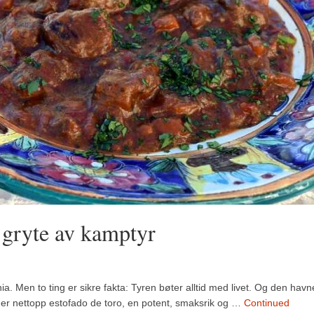
 gryte av kamptyr
. Men to ting er sikre fakta: Tyren bøter alltid med livet. Og den havne
 er nettopp estofado de toro, en potent, smaksrik og …
Continued