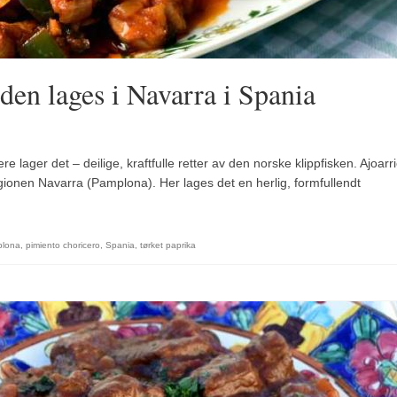
 den lages i Navarra i Spania
re lager det – deilige, kraftfulle retter av den norske klippfisken. Ajoarr
regionen Navarra (Pamplona). Her lages det en herlig, formfullendt
lona
,
pimiento choricero
,
Spania
,
tørket paprika