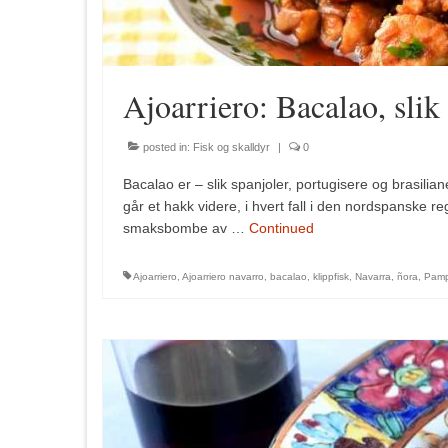
Ajoarriero: Bacalao, slik
posted in:
Fisk og skalldyr
|
0
Bacalao er – slik spanjoler, portugisere og brasiliane
går et hakk videre, i hvert fall i den nordspanske 
smaksbombe av …
Continued
Ajoarriero
,
Ajoarriero navarro
,
bacalao
,
klippfisk
,
Navarra
,
ñora
,
Pamp