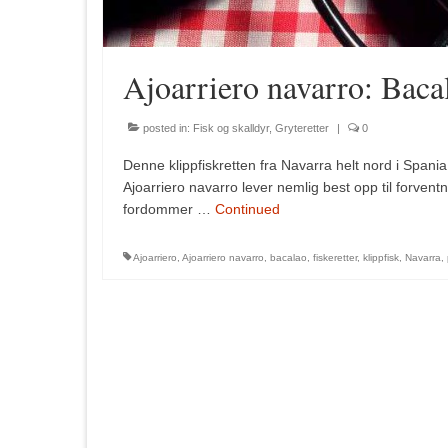
Ajoarriero navarro: Baca
posted in:
Fisk og skalldyr
,
Gryteretter
|
0
Denne klippfiskretten fra Navarra helt nord i Spania 
Ajoarriero navarro lever nemlig best opp til forventn
fordommer …
Continued
Ajoarriero
,
Ajoarriero navarro
,
bacalao
,
fiskeretter
,
klippfisk
,
Navarra
,