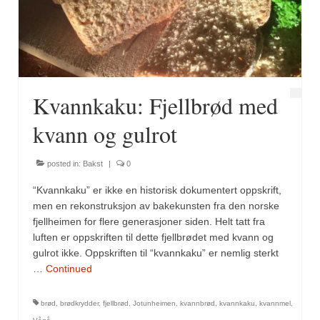
Fugl
Gryteretter
Kjøttretter
Kvannkaku: Fjellbrød med
Snacks
kvann og gulrot
Supper
posted in:
Bakst
|
0
Vegetar
“Kvannkaku” er ikke en historisk dokumentert oppskrift,
Olivenolje, oppskrifter
men en rekonstruksjon av bakekunsten fra den norske
fjellheimen for flere generasjoner siden. Helt tatt fra
Krydder, oppskrifter
luften er oppskriften til dette fjellbrødet med kvann og
gulrot ikke. Oppskriften til “kvannkaku” er nemlig sterkt
Albóndigaskrydder
…
Continued
Bouquet garni
brød
,
brødkrydder
,
fjellbrød
,
Jotunheimen
,
kvannbrød
,
kvannkaku
,
kvannmel
,