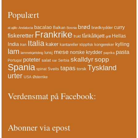
Populært
brød
bacalao
curry
Balkan
brødkrydder
al ajillo
Andalucia
Bosnia
Frankrike
fiskeretter
fårikålkjøtt
Hellas
frukt
grill
Italia
India
kaker
kylling
kantareller
kongereker
Iran
klippfisk
lam
mese
pasta
norske krydder
lunsj
lammekjøttdeig
paprika
skalldyr
sopp
poteter
salat
Portugal
Serbia
sar
Spania
Tyskland
tapas
torsk
Sveits
spinat
urter
USA
Østerrike
Verdensmat på Facebook:
Abonner via epost