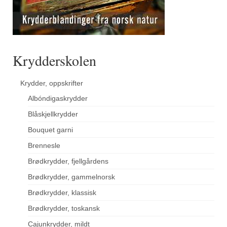
Krydderskolen
Krydder, oppskrifter
Albóndigaskrydder
Blåskjellkrydder
Bouquet garni
Brennesle
Brødkrydder, fjellgårdens
Brødkrydder, gammelnorsk
Brødkrydder, klassisk
Brødkrydder, toskansk
Cajunkrydder, mildt