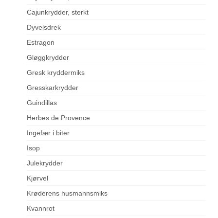
Cajunkrydder, sterkt
Dyvelsdrek
Estragon
Gløggkrydder
Gresk kryddermiks
Gresskarkrydder
Guindillas
Herbes de Provence
Ingefær i biter
Isop
Julekrydder
Kjørvel
Krøderens husmannsmiks
Kvannrot