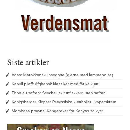
Siste artikler
Adas: Marokkansk linsegryte (gjerne med lammepølse)
Kabuli pilaff: Afghansk klassiker med fårikålkjøtt
Thon au safran: Seychellisk tunfiskkarri uten safran
Königsberger Klopse: Prøyssiske kjøttboller i kaperskrem
Mombasa prawns: Kongereker fra Kenyas solkyst