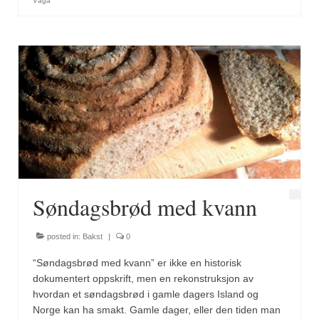
Brennesle
Vågå
Cajunkrydder, mildt
Cajunkrydder, sterkt
Estragon
Guindillas
Herbes de Provence
Kjørvel
Søndagsbrød med kvann
Krøderens husmannsmiks
Løpstikke
posted in:
Bakst
|
0
Massalé seychellois
“Søndagsbrød med kvann” er ikke en historisk
dokumentert oppskrift, men en rekonstruksjon av
Merian
hvordan et søndagsbrød i gamle dagers Island og
Norge kan ha smakt. Gamle dager, eller den tiden man