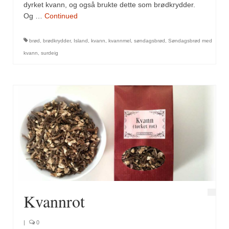
Mirepoix
dyrket kvann, og også brukte dette som brødkrydder.
Og …
Continued
Ñora
brød
,
brødkrydder
,
Island
,
kvann
,
kvannmel
,
søndagsbrød
,
Søndagsbrød med
Norsk fjordkrydder
kvann
,
surdeig
Paprikapulver, edelsøtt
Paprikapulver, pikant
Parisisk pepper
Piment d’Espelette
Purreløk (tørket)
Quatre épices
Rosépepper
Kvannrot
Salvie
|
0