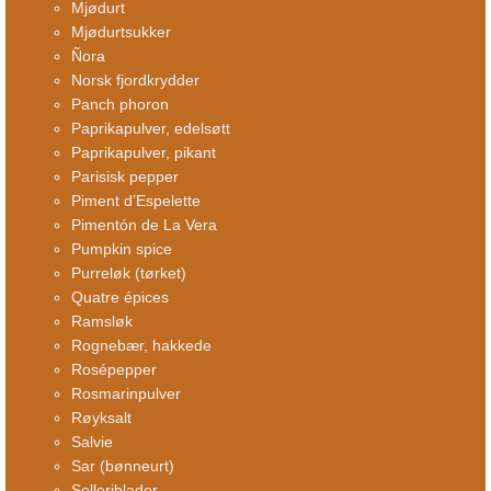
Mjødurt
Mjødurtsukker
Ñora
Norsk fjordkrydder
Panch phoron
Paprikapulver, edelsøtt
Paprikapulver, pikant
Parisisk pepper
Piment d’Espelette
Pimentón de La Vera
Pumpkin spice
Purreløk (tørket)
Quatre épices
Ramsløk
Rognebær, hakkede
Rosépepper
Rosmarinpulver
Røyksalt
Salvie
Sar (bønneurt)
Selleriblader