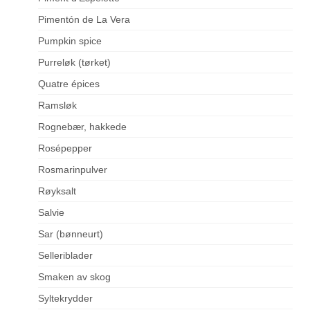
Pimentón de La Vera
Pumpkin spice
Purreløk (tørket)
Quatre épices
Ramsløk
Rognebær, hakkede
Rosépepper
Rosmarinpulver
Røyksalt
Salvie
Sar (bønneurt)
Selleriblader
Smaken av skog
Syltekrydder