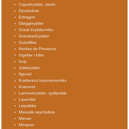
Cajunkrydder, sterkt
Dyvelsdrek
Estragon
Gløggkrydder
Gresk kryddermiks
Gresskarkrydder
Guindillas
Herbes de Provence
Ingefær i biter
Isop
Julekrydder
Kjørvel
Krøderens husmannsmiks
Kvannrot
Lammekrydder, sydlandsk
Lavendel
Løpstikke
Massalé seychellois
Merian
Mirepoix