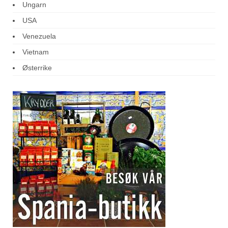
Ungarn
USA
Venezuela
Vietnam
Østerrike