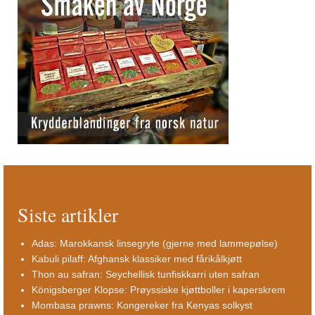
Siste artikler
Adas: Marokkansk linsegryte (gjerne med lammepølse)
Kabuli pilaff: Afghansk klassiker med fårikålkjøtt
Thon au safran: Seychellisk tunfiskkarri uten safran
Königsberger Klopse: Prøyssiske kjøttboller i kaperskrem
Mombasa prawns: Kongereker fra Kenyas solkyst