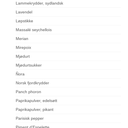
Lammekrydder, sydlandsk
Lavendel
Løpstikke
Massalé seychellois
Merian
Mirepoix
Mjødurt
Mjødurtsukker
Ñora
Norsk fjordkrydder
Panch phoron
Paprikapulver, edelsøtt
Paprikapulver, pikant
Parisisk pepper
Piment d’Espelette