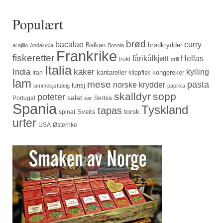
Populært
brød
bacalao
curry
Balkan
brødkrydder
al ajillo
Andalucia
Bosnia
Frankrike
fiskeretter
fårikålkjøtt
Hellas
frukt
grill
Italia
India
kaker
kylling
kantareller
kongereker
Iran
klippfisk
lam
mese
pasta
norske krydder
lunsj
lammekjøttdeig
paprika
skalldyr
sopp
poteter
salat
Portugal
Serbia
sar
Spania
Tyskland
tapas
torsk
Sveits
spinat
urter
USA
Østerrike