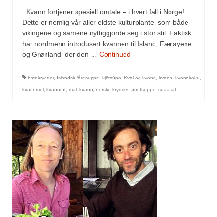
Sar (bønneurt)
Kvann fortjener spesiell omtale – i hvert fall i Norge!
Dette er nemlig vår aller eldste kulturplante, som både
Selleriblader
vikingene og samene nyttiggjorde seg i stor stil. Faktisk
Smaken av skog
har nordmenn introdusert kvannen til Island, Færøyene
og Grønland, der den …
Continued
Tapaskrydder
brødkrydder
,
Islandsk fåresuppe
,
kjötsúpa
,
Kval og kvann
,
kvann
,
kvannkaku
,
Tomatflak
kvannmel
,
kvannrot
,
malt kvann
,
norske krydder
,
ørretsuppe
,
suaasat
Om oss
Kontakt oss
Nettbutikk