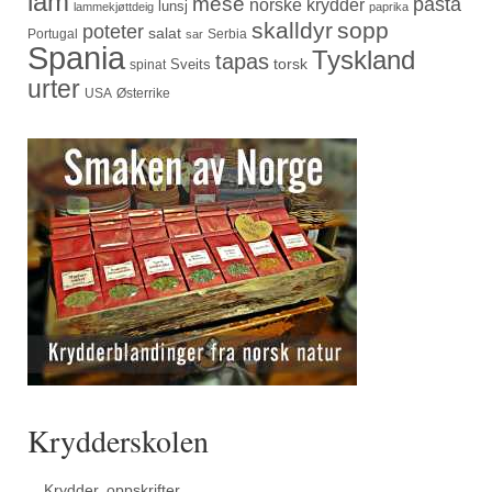
lam
mese
pasta
norske krydder
lunsj
lammekjøttdeig
paprika
skalldyr
sopp
poteter
salat
Portugal
Serbia
sar
Spania
Tyskland
tapas
torsk
Sveits
spinat
urter
USA
Østerrike
Krydderskolen
Krydder, oppskrifter