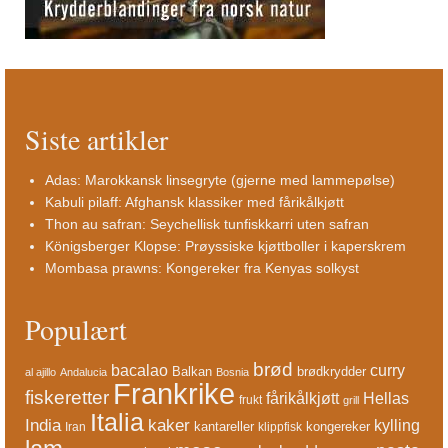
Siste artikler
Adas: Marokkansk linsegryte (gjerne med lammepølse)
Kabuli pilaff: Afghansk klassiker med fårikålkjøtt
Thon au safran: Seychellisk tunfiskkarri uten safran
Königsberger Klopse: Prøyssiske kjøttboller i kaperskrem
Mombasa prawns: Kongereker fra Kenyas solkyst
Populært
brød
bacalao
curry
Balkan
brødkrydder
al ajillo
Andalucia
Bosnia
Frankrike
fiskeretter
fårikålkjøtt
Hellas
frukt
grill
Italia
India
kaker
kylling
kantareller
kongereker
Iran
klippfisk