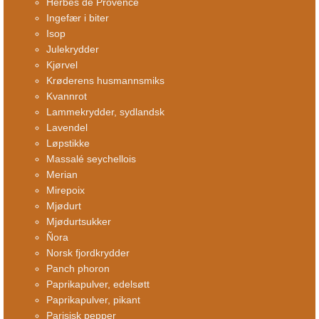
Herbes de Provence
Ingefær i biter
Isop
Julekrydder
Kjørvel
Krøderens husmannsmiks
Kvannrot
Lammekrydder, sydlandsk
Lavendel
Løpstikke
Massalé seychellois
Merian
Mirepoix
Mjødurt
Mjødurtsukker
Ñora
Norsk fjordkrydder
Panch phoron
Paprikapulver, edelsøtt
Paprikapulver, pikant
Parisisk pepper