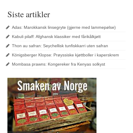
Siste artikler
Adas: Marokkansk linsegryte (gjerne med lammepølse)
Kabuli pilaff: Afghansk klassiker med fårikålkjøtt
Thon au safran: Seychellisk tunfiskkarri uten safran
Königsberger Klopse: Prøyssiske kjøttboller i kaperskrem
Mombasa prawns: Kongereker fra Kenyas solkyst