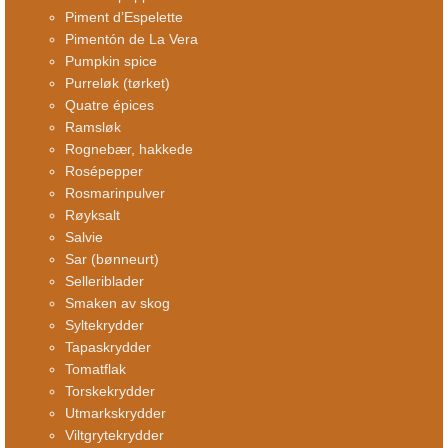
Piment d’Espelette
Pimentón de La Vera
Pumpkin spice
Purreløk (tørket)
Quatre épices
Ramsløk
Rognebær, hakkede
Rosépepper
Rosmarinpulver
Røyksalt
Salvie
Sar (bønneurt)
Selleriblader
Smaken av skog
Syltekrydder
Tapaskrydder
Tomatflak
Torskekrydder
Utmarkskrydder
Viltgrytekrydder