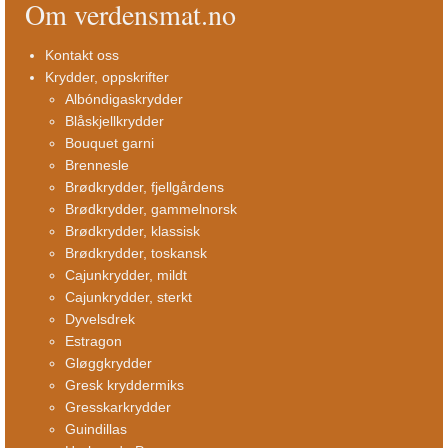
Om verdensmat.no
Kontakt oss
Krydder, oppskrifter
Albóndigaskrydder
Blåskjellkrydder
Bouquet garni
Brennesle
Brødkrydder, fjellgårdens
Brødkrydder, gammelnorsk
Brødkrydder, klassisk
Brødkrydder, toskansk
Cajunkrydder, mildt
Cajunkrydder, sterkt
Dyvelsdrek
Estragon
Gløggkrydder
Gresk kryddermiks
Gresskarkrydder
Guindillas