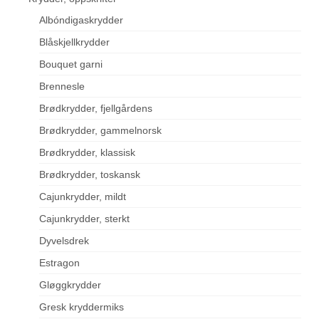
Albóndigaskrydder
Blåskjellkrydder
Bouquet garni
Brennesle
Brødkrydder, fjellgårdens
Brødkrydder, gammelnorsk
Brødkrydder, klassisk
Brødkrydder, toskansk
Cajunkrydder, mildt
Cajunkrydder, sterkt
Dyvelsdrek
Estragon
Gløggkrydder
Gresk kryddermiks