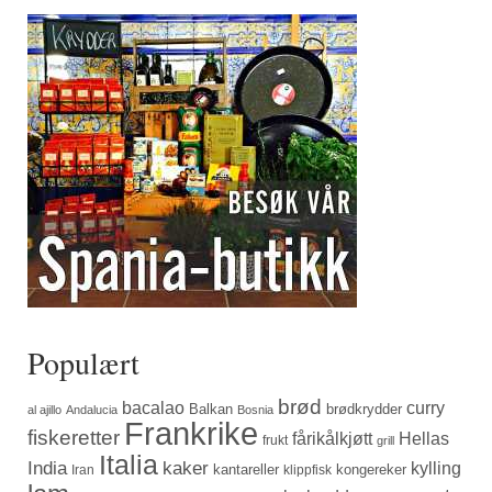
Populært
brød
bacalao
curry
Balkan
brødkrydder
al ajillo
Andalucia
Bosnia
Frankrike
fiskeretter
fårikålkjøtt
Hellas
frukt
grill
Italia
India
kaker
kylling
kantareller
kongereker
Iran
klippfisk