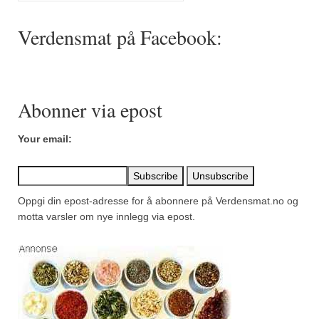
Mirepoix
Verdensmat på Facebook:
Ñora
Norsk fjordkrydder
Paprikapulver, edelsøtt
Abonner via epost
Paprikapulver, pikant
Your email:
Parisisk pepper
Piment d’Espelette
Oppgi din epost-adresse for å abonnere på Verdensmat.no og
Purreløk (tørket)
motta varsler om nye innlegg via epost.
Quatre épices
Rosépepper
Salvie