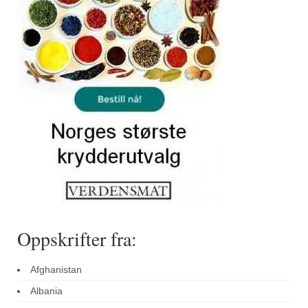
Sar (bønneurt)
Selleriblader
Smaken av skog
Tapaskrydder
Tomatflak
Om oss
Kontakt oss
Nettbutikk
Oppskrifter fra:
Afghanistan
Albania