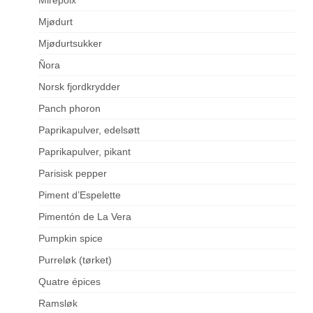
Mjødurt
Mjødurtsukker
Ñora
Norsk fjordkrydder
Panch phoron
Paprikapulver, edelsøtt
Paprikapulver, pikant
Parisisk pepper
Piment d’Espelette
Pimentón de La Vera
Pumpkin spice
Purreløk (tørket)
Quatre épices
Ramsløk