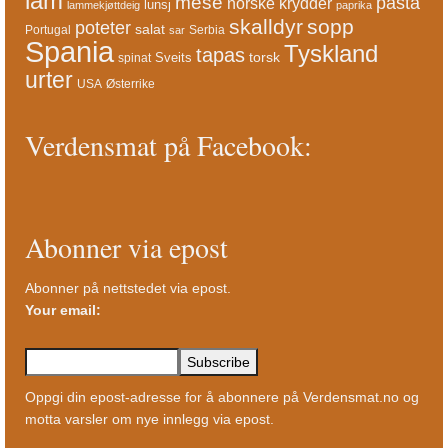
lam
mese
pasta
norske krydder
lunsj
lammekjøttdeig
paprika
skalldyr
sopp
poteter
salat
Portugal
Serbia
sar
Spania
Tyskland
tapas
torsk
Sveits
spinat
urter
USA
Østerrike
Verdensmat på Facebook:
Abonner via epost
Abonner på nettstedet via epost.
Your email:
Oppgi din epost-adresse for å abonnere på Verdensmat.no og
motta varsler om nye innlegg via epost.