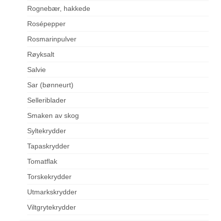
Rognebær, hakkede
Rosépepper
Rosmarinpulver
Røyksalt
Salvie
Sar (bønneurt)
Selleriblader
Smaken av skog
Syltekrydder
Tapaskrydder
Tomatflak
Torskekrydder
Utmarkskrydder
Viltgrytekrydder