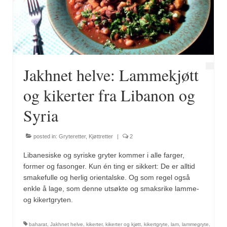
Fugl
Gryteretter
Kjøttretter
Jakhnet helve: Lammekjøtt
Snacks
og kikerter fra Libanon og
Supper
Syria
Vegetar
posted in:
Gryteretter
,
Kjøttretter
|
2
Olivenolje, oppskrifter
Libanesiske og syriske gryter kommer i alle farger,
Krydder, oppskrifter
former og fasonger. Kun én ting er sikkert: De er alltid
smakefulle og herlig orientalske. Og som regel også
Albóndigaskrydder
enkle å lage, som denne utsøkte og smaksrike lamme-
og kikertgryten.
Bouquet garni
baharat
,
Jakhnet helve
,
kikerter
,
kikerter og kjøtt
,
kikertgryte
,
lam
,
lammegryte
,