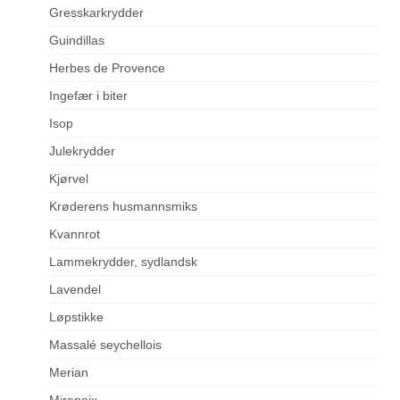
Gresskarkrydder
Guindillas
Herbes de Provence
Ingefær i biter
Isop
Julekrydder
Kjørvel
Krøderens husmannsmiks
Kvannrot
Lammekrydder, sydlandsk
Lavendel
Løpstikke
Massalé seychellois
Merian
Mirepoix